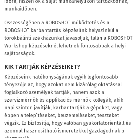
időre, hiszen ők a saját munkahelyükön tartózkodnak,
munkaidőben.
Összességében a ROBOSHOT működtetés és a
ROBOSHOT karbantartás képzésünk helyszínéül a
törökbálinti székházunkat javasoljuk, talán a ROBOSHOT
Workshop képzéseknél lehetnek fontosabbak a helyi
sajátosságok.
KIK TARTJÁK KÉPZÉSEIKET?
Képzéseink hatékonyságának egyik legfontosabb
tényezője az, hogy azokat nem kizárólag oktatással
foglalkozó személyek tartják, hanem azok a
szervizmérnök és applikációs mérnök kollégák, akik
napi szinten javítják, karbantartják a gépeket, vagy
éppen a telepítéseket, beüzemeléseket, teszteket
végzik. Ez biztosítja, hogy valóban gyakorlatorientált és
azonnal hasznosítható ismeretekkel gazdagodnak a