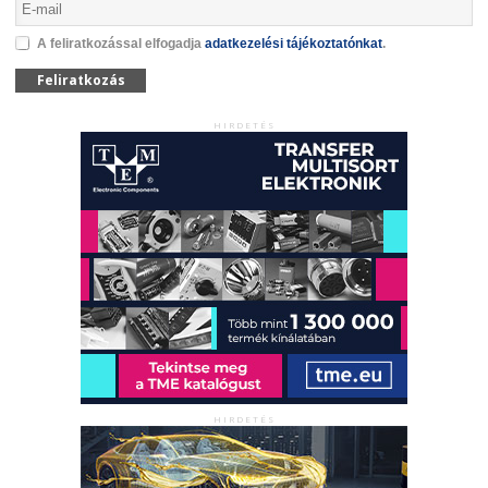
A feliratkozással elfogadja
adatkezelési tájékoztatónkat
.
Feliratkozás
HIRDETÉS
HIRDETÉS