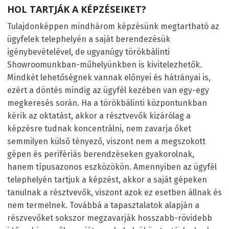
HOL TARTJÁK A KÉPZÉSEIKET?
Tulajdonképpen mindhárom képzésünk megtartható az
ügyfelek telephelyén a saját berendezésük
igénybevételével, de ugyanúgy törökbálinti
Showroomunkban-műhelyünkben is kivitelezhetők.
Mindkét lehetőségnek vannak előnyei és hátrányai is,
ezért a döntés mindig az ügyfél kezében van egy-egy
megkeresés során. Ha a törökbálinti központunkban
kérik az oktatást, akkor a résztvevők kizárólag a
képzésre tudnak koncentrálni, nem zavarja őket
semmilyen külső tényező, viszont nem a megszokott
gépen és perifériás berendzéseken gyakorolnak,
hanem típusazonos eszközökön. Amennyiben az ügyfél
telephelyén tartjuk a képzést, akkor a saját gépeken
tanulnak a résztvevők, viszont azok ez esetben állnak és
nem termelnek. Továbbá a tapasztalatok alapján a
részvevőket sokszor megzavarják hosszabb-rövidebb