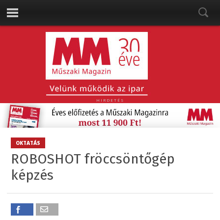
HIRDETÉS
OKTATÁS
ROBOSHOT fröccsöntőgép
képzés