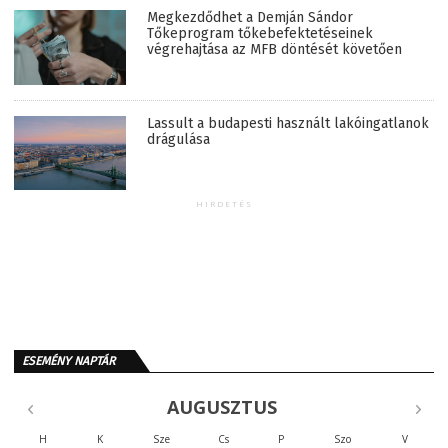
Megkezdődhet a Demján Sándor
Tőkeprogram tőkebefektetéseinek
végrehajtása az MFB döntését követően
Lassult a budapesti használt lakóingatlanok
drágulása
HIRDETÉS
ESEMÉNY NAPTÁR
AUGUSZTUS
H
K
Sze
Cs
P
Szo
V