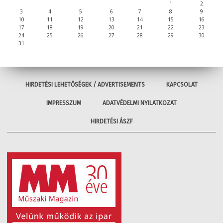
1
2
3
4
5
6
7
8
9
10
11
12
13
14
15
16
17
18
19
20
21
22
23
24
25
26
27
28
29
30
31
HIRDETÉSI LEHETŐSÉGEK / ADVERTISEMENTS
KAPCSOLAT
IMPRESSZUM
ADATVÉDELMI NYILATKOZAT
HIRDETÉSI ÁSZF