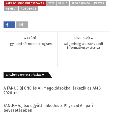
KAPCSOLÓDÓ KULCSSZAVAK
2020
FANUC
FRÖCCSÖNTŐ
KÉPZÉS
KIEMELT
ROBOSHOT
← ELŐZŐ
KÖVETKEZŐ →
Egyetemi női mentorprogram
Még mindig alacsony a női
informatikusok aránya
TOVÁBBI CIKKEK A TÉMÁBAN
A FANUC új CNC és AI-megoldásokkal érkezik az AMB
2026-ra
FANUC–Fujitsu együttműködés a Physical AI ipari
bevezetésében