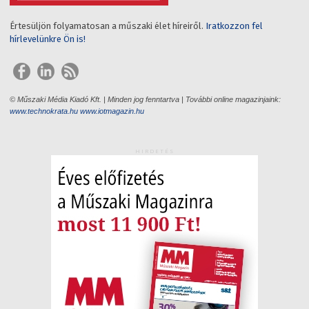
Értesüljön folyamatosan a műszaki élet híreiről.
Iratkozzon fel
hírlevelünkre Ön is!
© Műszaki Média Kiadó Kft. | Minden jog fenntartva | További online magazinjaink:
www.technokrata.hu
www.iotmagazin.hu
HIRDETÉS