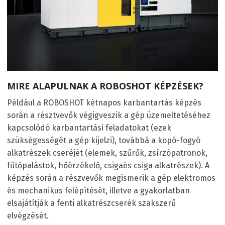
MIRE ALAPULNAK A ROBOSHOT KÉPZÉSEK?
Például a ROBOSHOT kétnapos karbantartás képzés
során a résztvevők végigveszik a gép üzemeltetéséhez
kapcsolódó karbantartási feladatokat (ezek
szükségességét a gép kijelzi), továbbá a kopó-fogyó
alkatrészek cseréjét (elemek, szűrők, zsírzópatronok,
fűtőpalástok, hőérzékelő, csigaés csiga alkatrészek). A
képzés során a részvevők megismerik a gép elektromos
és mechanikus felépítését, illetve a gyakorlatban
elsajátítják a fenti alkatrészcserék szakszerű
elvégzését.