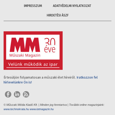
IMPRESSZUM
ADATVÉDELMI NYILATKOZAT
HIRDETÉSI ÁSZF
Értesüljön folyamatosan a műszaki élet híreiről.
Iratkozzon fel
hírlevelünkre Ön is!
© Műszaki Média Kiadó Kft. | Minden jog fenntartva | További online magazinjaink:
www.technokrata.hu
www.iotmagazin.hu