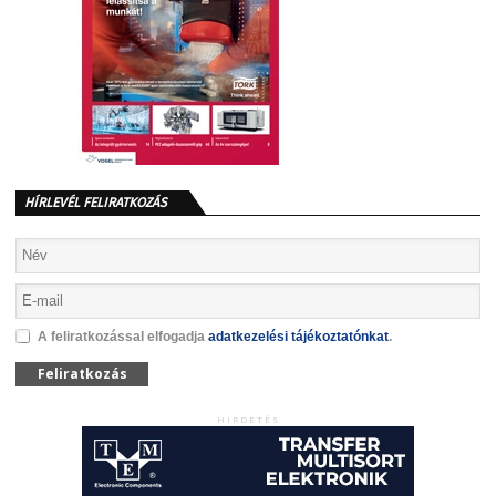
HÍRLEVÉL FELIRATKOZÁS
A feliratkozással elfogadja
adatkezelési tájékoztatónkat
.
Feliratkozás
HIRDETÉS