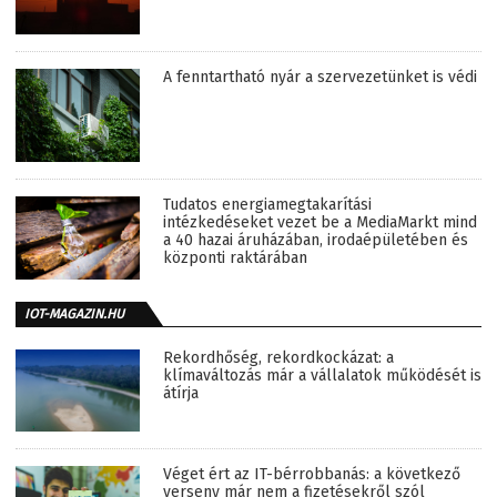
A fenntartható nyár a szervezetünket is védi
Tudatos energiamegtakarítási
intézkedéseket vezet be a MediaMarkt mind
a 40 hazai áruházában, irodaépületében és
központi raktárában
IOT-MAGAZIN.HU
Rekordhőség, rekordkockázat: a
klímaváltozás már a vállalatok működését is
átírja
Véget ért az IT-bérrobbanás: a következő
verseny már nem a fizetésekről szól