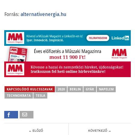
Forrás:
alternativenergia.hu
KAPCSOLÓDÓ KULCSSZAVAK
2020
BERLIN
GYÁR
NAPELEM
TECHNOKRATA
TESLA
← ELŐZŐ
KÖVETKEZŐ →