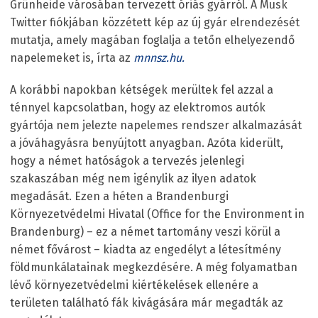
Grünheide városában tervezett óriás gyárról. A Musk
Twitter fiókjában közzétett kép az új gyár elrendezését
mutatja, amely magában foglalja a tetőn elhelyezendő
napelemeket is, írta az
mnnsz.hu.
A korábbi napokban kétségek merültek fel azzal a
ténnyel kapcsolatban, hogy az elektromos autók
gyártója nem jelezte napelemes rendszer alkalmazását
a jóváhagyásra benyújtott anyagban. Azóta kiderült,
hogy a német hatóságok a tervezés jelenlegi
szakaszában még nem igénylik az ilyen adatok
megadását. Ezen a héten a Brandenburgi
Környezetvédelmi Hivatal (Office for the Environment in
Brandenburg) – ez a német tartomány veszi körül a
német fővárost – kiadta az engedélyt a létesítmény
földmunkálatainak megkezdésére. A még folyamatban
lévő környezetvédelmi kiértékelések ellenére a
területen található fák kivágására már megadták az