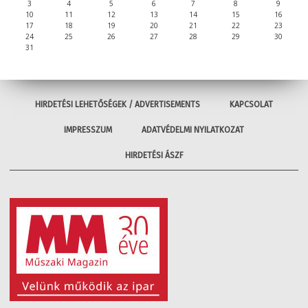
3
4
5
6
7
8
9
10
11
12
13
14
15
16
17
18
19
20
21
22
23
24
25
26
27
28
29
30
31
HIRDETÉSI LEHETŐSÉGEK / ADVERTISEMENTS
KAPCSOLAT
IMPRESSZUM
ADATVÉDELMI NYILATKOZAT
HIRDETÉSI ÁSZF