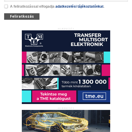
A feliratkozással elfogadja
adatkezelési tájékoztatónkat
.
Feliratkozás
HIRDETÉS
HIRDETÉS