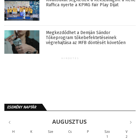
Raffica nyerte a KPMG Fair Play Díjat
Megkezdődhet a Demján Sándor
Tőkeprogram tőkebefektetéseinek
végrehajtása az MFB döntését követően
HIRDETÉS
ESEMÉNY NAPTÁR
AUGUSZTUS
H
K
Sze
Cs
P
Szo
V
1
2