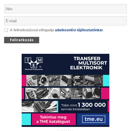
A feliratkozással elfogadja
adatkezelési tájékoztatónkat
.
Feliratkozás
HIRDETÉS
HIRDETÉS