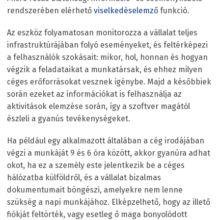
rendszerében elérhető
viselkedéselemző
funkció.
Az eszköz folyamatosan monitorozza a vállalat teljes
infrastruktúrájában folyó eseményeket, és feltérképezi
a felhasználók szokásait: mikor, hol, honnan és hogyan
végzik a feladataikat a munkatársak, és ehhez milyen
céges erőforrásokat vesznek igénybe. Majd a későbbiek
során ezeket az információkat is felhasználja az
aktivitások elemzése során, így a szoftver magától
észleli a gyanús tevékenységeket.
Ha például egy alkalmazott általában a cég irodájában
végzi a munkáját 9 és 6 óra között, akkor gyanúra adhat
okot, ha ez a személy este jelentkezik be a céges
hálózatba külföldről, és a vállalat bizalmas
dokumentumait böngészi, amelyekre nem lenne
szükség a napi munkájához. Elképzelhető, hogy az illető
fiókját feltörték, vagy esetleg ő maga bonyolódott