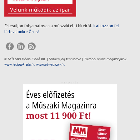
Értesüljön folyamatosan a műszaki élet híreiről.
Iratkozzon fel
hírlevelünkre Ön is!
© Műszaki Média Kiadó Kft. | Minden jog fenntartva | További online magazinjaink:
www.technokrata.hu
www.iotmagazin.hu
HIRDETÉS