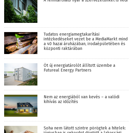
A fenntartható nyár a szervezetünket is védi
Tudatos energiamegtakarítási
intézkedéseket vezet be a MediaMarkt mind
a 40 hazai áruházában, irodaépületében és
központi raktárában
Öt új energiatárolót állított üzembe a
Futureal Energy Partners
Nem az energiából van kevés – a valódi
kihívás az időzítés
Soha nem látott szintre pörögtek a hitelek:
júniusban is rekordot döntött a lakossági