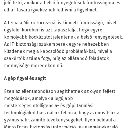
jelölte ki, amikor a belső fenyegetések fontosságára és
elhárítására igyekeznek felhívni a figyelmet.
A téma a Micro Focus-nál is kiemelt fontosságú, mivel
ügyfelei körében is azt tapasztalja, hogy egyre
komolyabb kockázatot jelentenek a belső fenyegetések.
Az IT-biztonsági szakemberek egyre nehezebben
küzdenek meg a kapcsolódó problémákkal, mivel a
szakértők száma fogy, míg az ellátandó feladatok
mennyisége meredeken nő.
A gép figyel és segít
Ezen az ellentmondáson segíthetnek az olyan fejlett
megoldások, amelyek a legújabb
mesterségesintelligencia- és gépi tanulási
technológiákat használják fel arra, hogy azonosítsák a
gyanúsnak számító tevékenységeket. Ilyen például a
Micro Focus biztonsági információ- és eseménykezelő