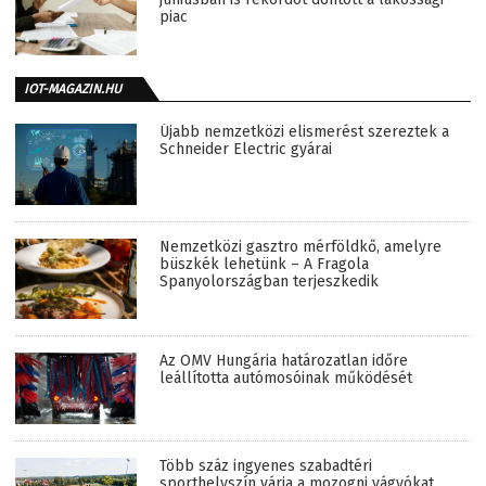
piac
IOT-MAGAZIN.HU
Újabb nemzetközi elismerést szereztek a
Schneider Electric gyárai
Nemzetközi gasztro mérföldkő, amelyre
büszkék lehetünk – A Fragola
Spanyolországban terjeszkedik
Az OMV Hungária határozatlan időre
leállította autómosóinak működését
Több száz ingyenes szabadtéri
sporthelyszín várja a mozogni vágyókat