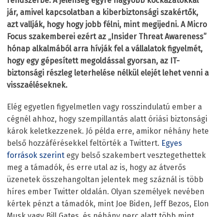
rendszerbe. A jelenség egyre nagyobb kockázatokkal
jár, amivel kapcsolatban a kiberbiztonsági szakértők,
azt vallják, hogy hogy jobb félni, mint megijedni. A Micro
Focus szakemberei ezért az „Insider Threat Awareness”
hónap alkalmából arra hívják fel a vállalatok figyelmét,
hogy egy gépesített megoldással gyorsan, az IT-
biztonsági részleg leterhelése nélkül elejét lehet venni a
visszaéléseknek.
Elég egyetlen figyelmetlen vagy rosszindulatú ember a
cégnél ahhoz, hogy szempillantás alatt óriási biztonsági
károk keletkezzenek. Jó példa erre, amikor néhány hete
belső hozzáférésekkel feltörték a Twittert.
Egyes
források szerint
egy belső szakembert vesztegethettek
meg a támadók, és erre utal az is, hogy az átverős
üzenetek összehangoltan jelentek meg száznál is több
híres ember Twitter oldalán. Olyan személyek nevében
kértek pénzt a támadók, mint Joe Biden, Jeff Bezos, Elon
Musk vagy Bill Gates, és néhány perc alatt több mint