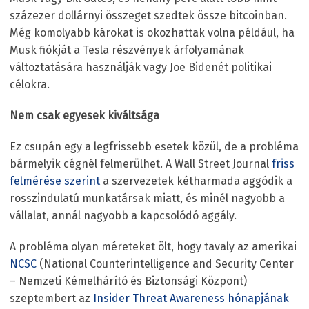
százezer dollárnyi összeget szedtek össze bitcoinban.
Még komolyabb károkat is okozhattak volna például, ha
Musk fiókját a Tesla részvények árfolyamának
változtatására használják vagy Joe Bidenét politikai
célokra.
Nem csak egyesek kiváltsága
Ez csupán egy a legfrissebb esetek közül, de a probléma
bármelyik cégnél felmerülhet. A Wall Street Journal
friss
felmérése szerint
a szervezetek kétharmada aggódik a
rosszindulatú munkatársak miatt, és minél nagyobb a
vállalat, annál nagyobb a kapcsolódó aggály.
A probléma olyan méreteket ölt, hogy tavaly az amerikai
NCSC
(National Counterintelligence and Security Center
– Nemzeti Kémelhárító és Biztonsági Központ)
szeptembert az
Insider Threat Awareness hónapjának