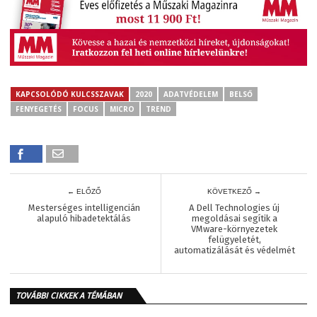
KAPCSOLÓDÓ KULCSSZAVAK
2020
ADATVÉDELEM
BELSŐ
FENYEGETÉS
FOCUS
MICRO
TREND
← ELŐZŐ
KÖVETKEZŐ →
Mesterséges intelligencián
A Dell Technologies új
alapuló hibadetektálás
megoldásai segítik a
VMware-környezetek
felügyeletét,
automatizálását és védelmét
TOVÁBBI CIKKEK A TÉMÁBAN