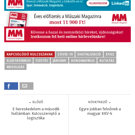
KAPCSOLÓDÓ KULCSSZAVAK
COVID-19
DIGITALIZÁCIÓ
EFISZ
ELEKTRONIKUS
FIZETÉS
JÁRVÁNY
KORONAVÍRUS
KUTATÁS
MEGOLDÁS
← ELŐZŐ
KÖVETKEZŐ →
E-kereskedelem a második
Egyre jobban felnőnek a
hullámban: Kulcsszereplő a
magyar KKV-k
logisztika