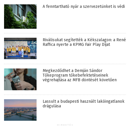
A fenntartható nyár a szervezetünket is védi
Riválisukat segítették a Kékszalagon: a René
Raffica nyerte a KPMG Fair Play Díjat
Megkezdődhet a Demján Sándor
Tőkeprogram tőkebefektetéseinek
végrehajtása az MFB döntését követően
Lassult a budapesti használt lakóingatlanok
drágulása
HIRDETÉS