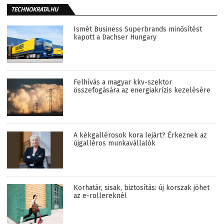
TECHNOKRATA.HU
Ismét Business Superbrands minősítést
kapott a Dachser Hungary
Felhívás a magyar kkv-szektor
összefogására az energiakrízis kezelésére
A kékgallérosok kora lejárt? Érkeznek az
újgalléros munkavállalók
Korhatár, sisak, biztosítás: új korszak jöhet
az e-rollereknél