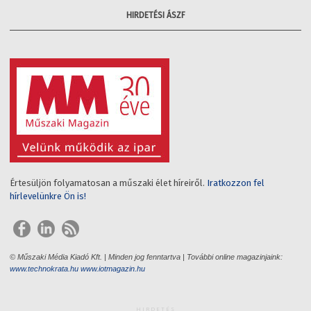
HIRDETÉSI ÁSZF
Értesüljön folyamatosan a műszaki élet híreiről.
Iratkozzon fel
hírlevelünkre Ön is!
© Műszaki Média Kiadó Kft. | Minden jog fenntartva | További online magazinjaink:
www.technokrata.hu
www.iotmagazin.hu
HIRDETÉS