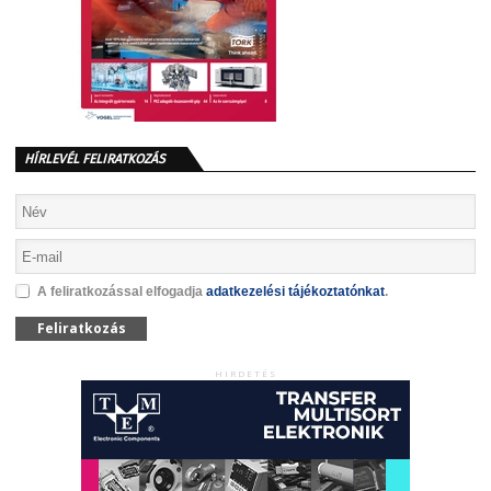
HÍRLEVÉL FELIRATKOZÁS
A feliratkozással elfogadja
adatkezelési tájékoztatónkat
.
Feliratkozás
HIRDETÉS