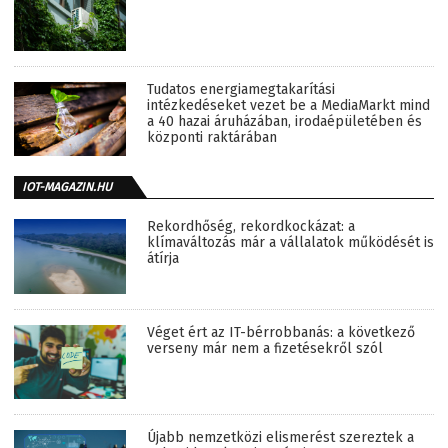
Tudatos energiamegtakarítási
intézkedéseket vezet be a MediaMarkt mind
a 40 hazai áruházában, irodaépületében és
központi raktárában
IOT-MAGAZIN.HU
Rekordhőség, rekordkockázat: a
klímaváltozás már a vállalatok működését is
átírja
Véget ért az IT-bérrobbanás: a következő
verseny már nem a fizetésekről szól
Újabb nemzetközi elismerést szereztek a