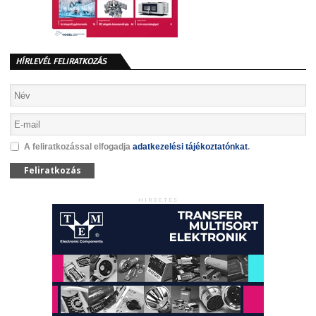
HÍRLEVÉL FELIRATKOZÁS
A feliratkozással elfogadja
adatkezelési tájékoztatónkat
.
Feliratkozás
HIRDETÉS