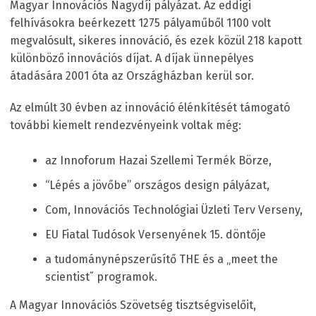
Magyar Innovációs Nagydíj pályázat. Az eddigi
felhívásokra beérkezett 1275 pályaműből 1100 volt
megvalósult, sikeres innováció, és ezek közül 218 kapott
különböző innovációs díjat. A díjak ünnepélyes
átadására 2001 óta az Országházban kerül sor.
Az elmúlt 30 évben az innováció élénkítését támogató
további kiemelt rendezvényeink voltak még:
az Innoforum Hazai Szellemi Termék Börze,
“Lépés a jövőbe” országos design pályázat,
Com, Innovációs Technológiai Üzleti Terv Verseny,
EU Fiatal Tudósok Versenyének 15. döntője
a tudománynépszerűsítő THE és a „meet the
scientist˝ programok.
A Magyar Innovációs Szövetség tisztségviselőit,