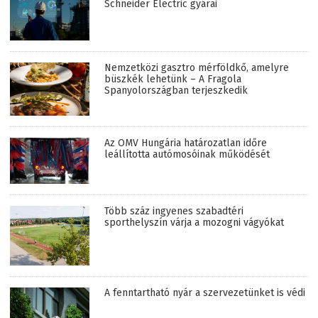
Schneider Electric gyárai
Nemzetközi gasztro mérföldkő, amelyre
büszkék lehetünk – A Fragola
Spanyolországban terjeszkedik
Az OMV Hungária határozatlan időre
leállította autómosóinak működését
Több száz ingyenes szabadtéri
sporthelyszín várja a mozogni vágyókat
A fenntartható nyár a szervezetünket is védi