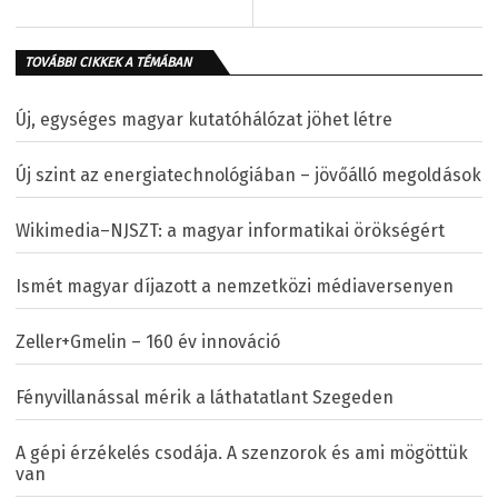
TOVÁBBI CIKKEK A TÉMÁBAN
Új, egységes magyar kutatóhálózat jöhet létre
Új szint az energiatechnológiában – jövőálló megoldások
Wikimedia–NJSZT: a magyar informatikai örökségért
Ismét magyar díjazott a nemzetközi médiaversenyen
Zeller+Gmelin – 160 év innováció
Fényvillanással mérik a láthatatlant Szegeden
A gépi érzékelés csodája. A szenzorok és ami mögöttük
van