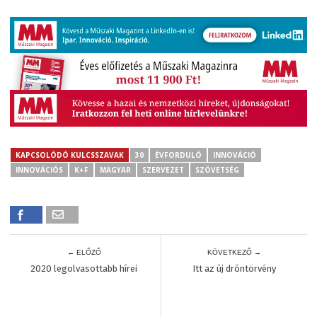
KAPCSOLÓDÓ KULCSSZAVAK
30
ÉVFORDULÓ
INNOVÁCIÓ
INNOVÁCIÓS
K+F
MAGYAR
SZERVEZET
SZÖVETSÉG
← ELŐZŐ
KÖVETKEZŐ →
2020 legolvasottabb hírei
Itt az új dróntörvény