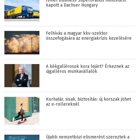
Ismét Business Superbrands minősítést
kapott a Dachser Hungary
Felhívás a magyar kkv-szektor
összefogására az energiakrízis kezelésére
A kékgallérosok kora lejárt? Érkeznek az
újgalléros munkavállalók
Korhatár, sisak, biztosítás: új korszak jöhet
az e-rollereknél
Újabb nemzetközi elismerést szereztek a