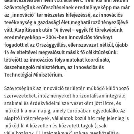
államvezetésben nem volt elismert. Nem kis mértékben
Szövetségünk erőfeszítéseinek eredményeképp ma már
az „innováció” természetes kifejezéssé, az innovációs
tevékenység a gazdasági élet meghatározó tényezőjévé
vált. Alapításunk után 14 évvel
–
egyik fő törekvésünk
eredményeképp
–
2004-ben innovációs törvényt
fogadott el az Országgyűlés, ellenszavazat nélkül, újabb
14 év elteltével megvalósult másik fő célkitűzésünk:
létrejött az innovációs folyamatokat koordináló,
összehangoló minisztérium, az Innovációs és
Technológiai Minisztérium.
Szövetségünk az innováció területén működő különböző
szervezeteket, intézményeket horizontálisan integráló,
szakmai és érdekvédelmi szervezetként jött létre, és
működik a mai napig, amely Európában egyedülálló. Az
alapító intézmények, vállalatok közül hét még jelenleg is
működik. A közvetlen és közvetett tagok (csak
vállalkozások, ill. intézmények) száma megközelíti a