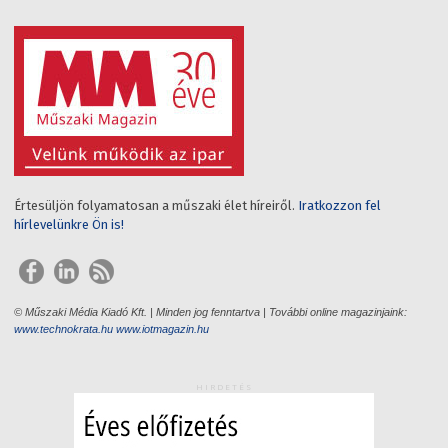
Értesüljön folyamatosan a műszaki élet híreiről.
Iratkozzon fel
hírlevelünkre Ön is!
© Műszaki Média Kiadó Kft. | Minden jog fenntartva | További online magazinjaink:
www.technokrata.hu
www.iotmagazin.hu
HIRDETÉS