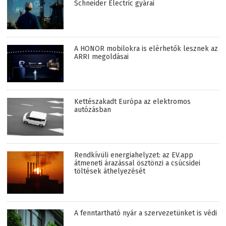
Schneider Electric gyárai
A HONOR mobilokra is elérhetők lesznek az
ARRI megoldásai
Kettészakadt Európa az elektromos
autózásban
Rendkívüli energiahelyzet: az EV.app
átmeneti árazással ösztönzi a csúcsidei
töltések áthelyezését
A fenntartható nyár a szervezetünket is védi