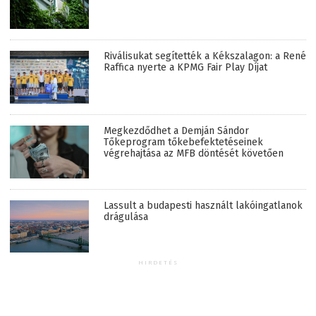
Riválisukat segítették a Kékszalagon: a René
Raffica nyerte a KPMG Fair Play Díjat
Megkezdődhet a Demján Sándor
Tőkeprogram tőkebefektetéseinek
végrehajtása az MFB döntését követően
Lassult a budapesti használt lakóingatlanok
drágulása
HIRDETÉS