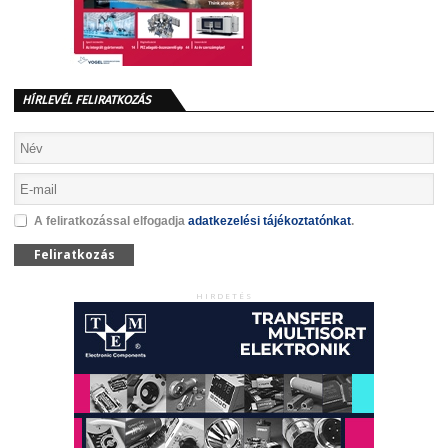
HÍRLEVÉL FELIRATKOZÁS
A feliratkozással elfogadja
adatkezelési tájékoztatónkat
.
Feliratkozás
HIRDETÉS