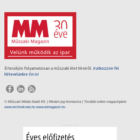
Értesüljön folyamatosan a műszaki élet híreiről.
Iratkozzon fel
hírlevelünkre Ön is!
© Műszaki Média Kiadó Kft. | Minden jog fenntartva | További online magazinjaink:
www.technokrata.hu
www.iotmagazin.hu
HIRDETÉS