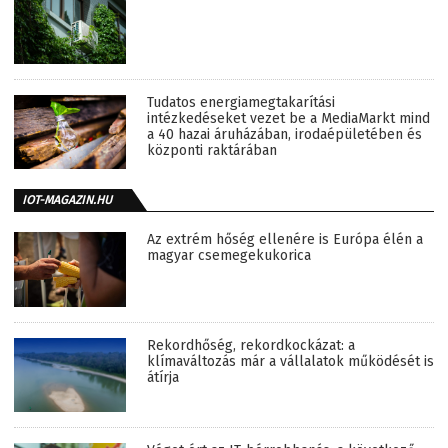
Tudatos energiamegtakarítási
intézkedéseket vezet be a MediaMarkt mind
a 40 hazai áruházában, irodaépületében és
központi raktárában
IOT-MAGAZIN.HU
Az extrém hőség ellenére is Európa élén a
magyar csemegekukorica
Rekordhőség, rekordkockázat: a
klímaváltozás már a vállalatok működését is
átírja