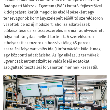
Budapesti Műszaki Egyetem (BME) kutató-fejlesztőivel
kidolgozásra került megoldás első lépéseként egy
tehervagonok kormányszelepeit előállító szerelősoron
vezették be az új módszert, ahol az alkatrészek
előkészítése és az összeszerelés ma már adat-vezérelt
folyamatirányítás mellett történik. A szerelősoron
elhelyezett szenzorok a hozzávetőleg 45 perces
szerelési folyamat valós idejű információit küldik meg
egy központi adatbázisba. Az így elkészült termékek
ugyancsak automatizált és valós idejű adatokat
szolgáltató tesztelési folyamaton mennek keresztül.