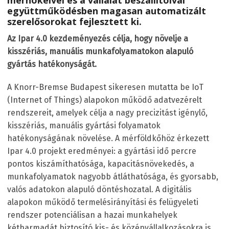
mérnökeivel és a vállalat beszállítóival
együttműködésben magasan automatizált
szerelősorokat fejlesztett ki.
Az Ipar 4.0 kezdeményezés célja, hogy növelje a
kisszériás, manuális munkafolyamatokon alapuló
gyártás hatékonyságát.
A Knorr-Bremse Budapest sikeresen mutatta be IoT
(Internet of Things) alapokon működő adatvezérelt
rendszereit, amelyek célja a nagy precizitást igénylő,
kisszériás, manuális gyártási folyamatok
hatékonyságának növelése. A mérföldkőhöz érkezett
Ipar 4.0 projekt eredményei: a gyártási idő percre
pontos kiszámíthatósága, kapacitásnövekedés, a
munkafolyamatok nagyobb átláthatósága, és gyorsabb,
valós adatokon alapuló döntéshozatal. A digitális
alapokon működő termelésirányítási és felügyeleti
rendszer potenciálisan a hazai munkahelyek
kétharmadát biztosító kis- és középvállalkozásokra is