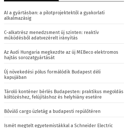
AI a gyártásban: a pilotprojektektől a gyakorlati
alkalmazásig
C-alkatrész menedzsment új szinten: reaktív
működésből adatvezérelt irányítás
Az Audi Hungaria megkezdte az új MEBeco elektromos
hajtás sorozatgyártását
Új növekedési pólus formálódik Budapest déli
kapujában
Tároló konténer bérlés Budapesten: praktikus megoldás
költözéshez, felújításhoz és helyhiány esetére
Bővülő cargo üzletág a budapesti repülőtéren
Ismét megtelt egyetemistákkal a Schneider Electric