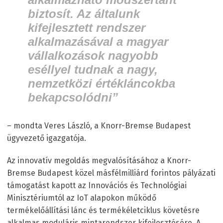
biztosít. Az általunk
kifejlesztett rendszer
alkalmazásával a magyar
vállalkozások nagyobb
eséllyel tudnak a nagy,
nemzetközi értékláncokba
bekapcsolódni”
– mondta Veres László, a Knorr-Bremse Budapest
ügyvezető igazgatója.
Az innovatív megoldás megvalósításához a Knorr-
Bremse Budapest közel másfélmilliárd forintos pályázati
támogatást kapott az Innovációs és Technológiai
Minisztériumtól az IoT alapokon működő
termékelőállítási lánc és termékéletciklus követésre
alkalmas moduláris mintarendszer kifejlesztésére. A