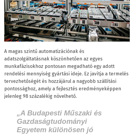
A magas szintű automatizációnak és
adatszolgáltatásnak köszönhetően az egyes
munkafázisokhoz pontosan megadható egy adott
rendelési mennyiség gyártási ideje. Ez javítja a termelés
tervezhetőségét és hozzájárul a nagyobb szállítási
pontossághoz, amely a fejlesztés eredményeképpen
jelenleg 98 százalékig növelhető.
„A Budapesti Műszaki és
Gazdaságtudományi
Egyetem különösen jó