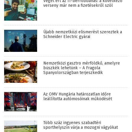
Véget ért az IT-bérrobbanás: a következő
verseny már nem a fizetésekről szól
Újabb nemzetközi elismerést szereztek a
Schneider Electric gyárai
Nemzetközi gasztro mérföldkő, amelyre
büszkék lehetünk – A Fragola
Spanyolországban terjeszkedik
Az OMV Hungária határozatlan időre
leállította autómosóinak működését
Több száz ingyenes szabadtéri
sporthelyszín várja a mozogni vágyókat