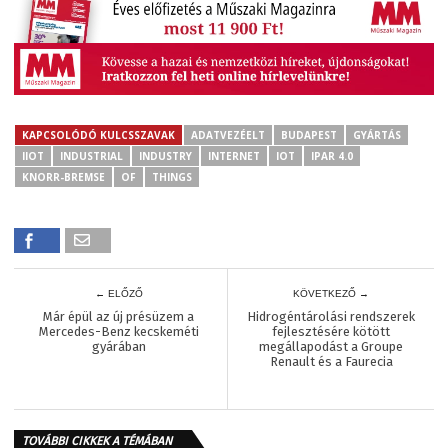
KAPCSOLÓDÓ KULCSSZAVAK
ADATVEZÉELT
BUDAPEST
GYÁRTÁS
IIOT
INDUSTRIAL
INDUSTRY
INTERNET
IOT
IPAR 4.0
KNORR-BREMSE
OF
THINGS
← ELŐZŐ
KÖVETKEZŐ →
Már épül az új présüzem a
Hidrogéntárolási rendszerek
Mercedes-Benz kecskeméti
fejlesztésére kötött
gyárában
megállapodást a Groupe
Renault és a Faurecia
TOVÁBBI CIKKEK A TÉMÁBAN