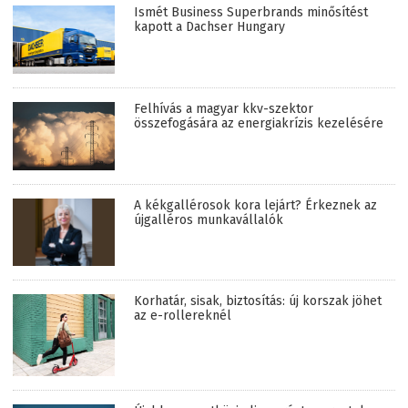
Ismét Business Superbrands minősítést
kapott a Dachser Hungary
Felhívás a magyar kkv-szektor
összefogására az energiakrízis kezelésére
A kékgallérosok kora lejárt? Érkeznek az
újgalléros munkavállalók
Korhatár, sisak, biztosítás: új korszak jöhet
az e-rollereknél