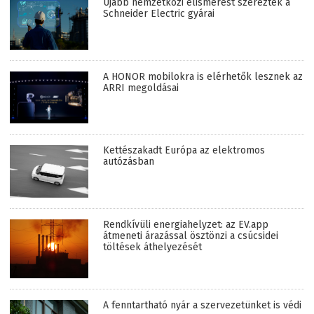
Újabb nemzetközi elismerést szereztek a
Schneider Electric gyárai
A HONOR mobilokra is elérhetők lesznek az
ARRI megoldásai
Kettészakadt Európa az elektromos
autózásban
Rendkívüli energiahelyzet: az EV.app
átmeneti árazással ösztönzi a csúcsidei
töltések áthelyezését
A fenntartható nyár a szervezetünket is védi