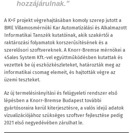
hozzájárulnak.”
A K+F projekt végrehajtásában komoly szerep jutott a
BME Villamosmérnöki Kar Automatizálási és Alkalmazott
Informatikai Tanszék kutatóinak, akik szakértői a
raktározási folyamatok korszerűsítésének és a
szerelősori szoftvereknek. A Knorr-Bremse mérnökei a
4Sales System Kft.-vel együttműködésben kutattak és
vezettek be új eszközkészleteket, határozták meg az
informatikai csomag elemeit, és hajtották végre az
üzemi teszteket.
Az új termelésirányítási és felügyeleti rendszer első
lépésben a Knorr-Bremse Budapest további
gyártósoraira kerül kiterjesztésre, a valós idejű adatok
vizualizációjához szükséges szoftver fejlesztése pedig
2021 első negyedévében zárulhat le.