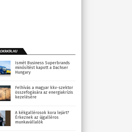
OKRATA.HU
Ismét Business Superbrands
minősítést kapott a Dachser
Hungary
Felhívás a magyar kkv-szektor
összefogására az energiakrízis
kezelésére
A kékgallérosok kora lejárt?
Érkeznek az újgalléros
munkavállalók