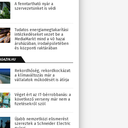
A fenntartható nyár a
szervezetünket is védi
Tudatos energiamegtakarítási
intézkedéseket vezet be a
MediaMarkt mind a 40 hazai
áruházában, irodaépületében
és központi raktárában
AGAZIN.HU
Rekordhőség, rekordkockázat:
a klímaváltozás már a
vállalatok működését is átírja
Véget ért az IT-bérrobbanás: a
következő verseny már nem a
fizetésekről szól
Újabb nemzetközi elismerést
szereztek a Schneider Electric