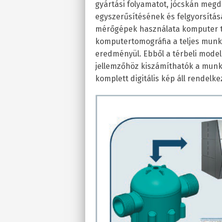
gyártási folyamatot, jócskán megd
egyszerűsítésének és felgyorsítás
mérőgépek használata komputer tom
komputertomográfia a teljes munk
eredményül. Ebből a térbeli model
jellemzőhöz kiszámíthatók a munka
komplett digitális kép áll rendelke