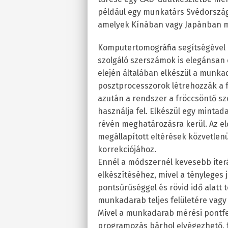
például egy munkatárs Svédorszá
amelyek Kínában vagy Japánban 
Komputertomográfia segítségével 
szolgáló szerszámok is elegánsan 
elején általában elkészül a munka
posztprocesszorok létrehozzák a 
azután a rendszer a fröccsöntő s
használja fel. Elkészül egy mint
révén meghatározásra kerül. Az el
megállapított eltérések közvetlen
korrekciójához.
Ennél a módszernél kevesebb iter
elkészítéséhez, mivel a tényleges
pontsűrűséggel és rövid idő alatt 
munkadarab teljes felületére vagy 
Mivel a munkadarab mérési pontfel
programozás bárhol elvégezhető, fü