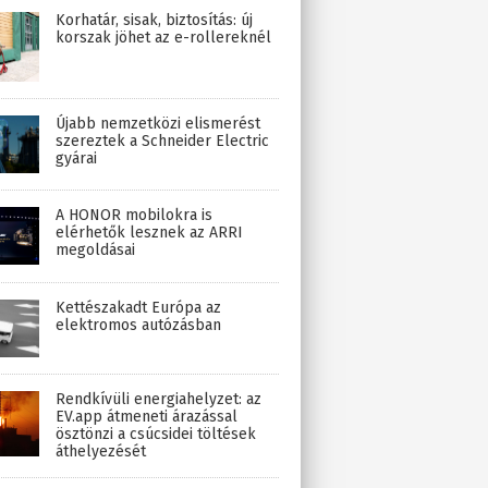
Korhatár, sisak, biztosítás: új
korszak jöhet az e-rollereknél
Újabb nemzetközi elismerést
szereztek a Schneider Electric
gyárai
A HONOR mobilokra is
elérhetők lesznek az ARRI
megoldásai
Kettészakadt Európa az
elektromos autózásban
Rendkívüli energiahelyzet: az
EV.app átmeneti árazással
ösztönzi a csúcsidei töltések
áthelyezését