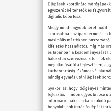
E lépések koordináta mérőgépekke
egyszerűbbé tehetők és felgyors
digitális képe lesz.
Ahogy mind nagyobb teret hódít ma
szorosabban az ipari termelés, a 
maximális mértékben önszervező é
kifejezés használatos, míg más or
és Japánban a kezdeményezést IIC 
hálózatba szervezése a termék éle
megalkotásától a fejlesztésen, a 
karbantartásig. Számos vállalatnál
mindig egymás utáni lépések soroz
Gyakori az, hogy időigényes mintaa
fejlesztés minden egyes lépése u
információinak és a kapcsolódó p
bonyolult, sok iterációs lépést tar