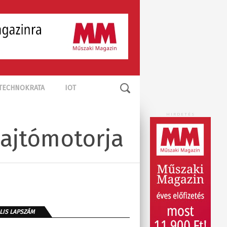
TECHNOKRATA
IOT
HIRDETÉS
hajtómotorja
LIS LAPSZÁM