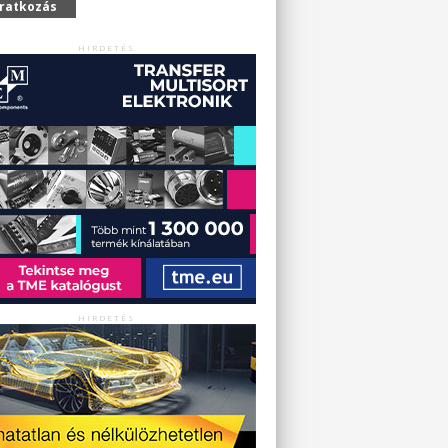
iratkozás
HIRDETÉS
HIRDETÉS