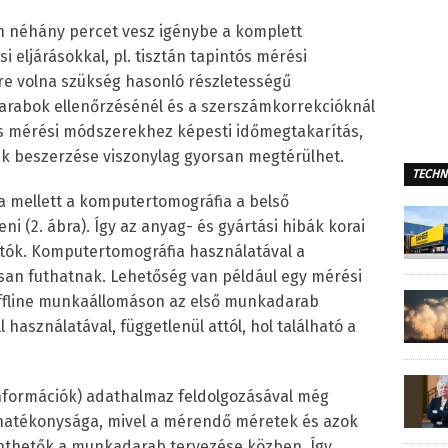
n néhány percet vesz igénybe a komplett
eljárásokkal, pl. tisztán tapintós mérési
re volna szükség hasonló részletességű
rabok ellenőrzésénél és a szerszámkorrekcióknál
s mérési módszerekhez képesti időmegtakarítás,
pek beszerzése viszonylag gyorsan megtérülhet.
TECHN
 mellett a komputertomográfia a belső
i (2. ábra). Így az anyag- és gyártási hibák korai
atók. Komputertomográfia használatával a
an futhatnak. Lehetőség van például egy mérési
ffline munkaállomáson az első munkadarab
 használatával, függetlenül attól, hol található a
nformációk) adathalmaz feldolgozásával még
hatékonysága, mivel a mérendő méretek és azok
nthetők a munkadarab tervezése közben. Így