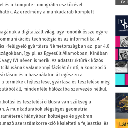
Fel
l és a komputertomográfia eszközével
íthatók. Az eredmény a munkadarab komplett
gának a digitalizált világ, úgy fonódik össze egyre
kommunikációs technológia és az informatika. A
s -felügyelő gyártásra Németországban az Ipar 4.0
szágokban, így pl. az Egyesült Államokban, Kínában
vagy IVI néven ismerik. Az adatstruktúrák közös
tciklusának valamennyi fázisát érinti, a koncepció
gyártáson és a használaton át egészen a
 a termékek fejlesztése, gyártása és tesztelése még
atából áll, mindenféle hálózatba szervezés nélkül.
lkotási és tesztelési ciklusra van szükség a
tán. A munkadarabok elégséges geometriai
araméterek hiányában költséges és gyakran
talmazó szerszámkorrekció késlelteti a fejlesztési és