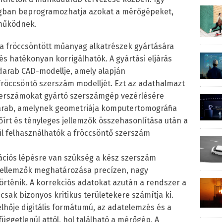
gban beprogramozhatja azokat a mérőgépeket,
működnek.
a fröccsöntött műanyag alkatrészek gyártására
és hatékonyan korrigálhatók. A gyártási eljárás
darab CAD-modellje, amely alapján
fröccsöntő szerszám modelljét. Ezt az adathalmazt
zerszámokat gyártó szerszámgép vezérlésére
adarab, amelynek geometriája komputertomográfia
őírt és tényleges jellemzők összehasonlítása után a
ül felhasználhatók a fröccsöntő szerszám
ációs lépésre van szükség a kész szerszám
 jellemzők meghatározása precízen, nagy
történik. A korrekciós adatokat azután a rendszer a
csak bizonyos kritikus területekere számítja ki.
hője digitális formátumú, az adatelemzés és a
ggetlenül attól, hol található a mérőgép. A