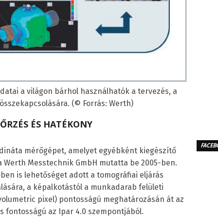
adatai a világon bárhol használhatók a tervezés, a
összekapcsolására. (© Forrás: Werth)
ŐRZÉS ÉS HATÉKONY
FACEB
dináta mérőgépet, amelyet egyébként kiegészítő
i, a Werth Messtechnik GmbH mutatta be 2005-ben.
en is lehetőséget adott a tomográfiai eljárás
lására, a képalkotástól a munkadarab felületi
 volumetric pixel) pontosságú meghatározásán át az
s fontosságú az Ipar 4.0 szempontjából.