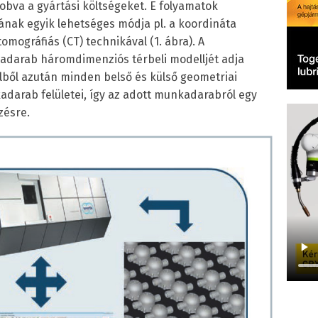
obva a gyártási költségeket. E folyamatok
ának egyik lehetséges módja pl. a koordináta
ográfiás (CT) technikával (1. ábra). A
adarab háromdimenziós térbeli modelljét adja
lből azután minden belső és külső geometriai
darab felületei, így az adott munkadarabról egy
zésre.