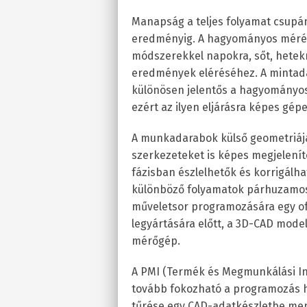
Manapság a teljes folyamat csupá
eredményig. A hagyományos mérési 
módszerekkel napokra, sőt, hetek
eredmények eléréséhez. A mintada
különösen jelentős a hagyományo
ezért az ilyen eljárásra képes gé
A munkadarabok külső geometriája
szerkezeteket is képes megjeleníten
fázisban észlelhetők és korrigálh
különböző folyamatok párhuzamos
műveletsor programozására egy o
legyártására előtt, a 3D-CAD modell
mérőgép.
A PMI (Termék és Megmunkálási I
tovább fokozható a programozás 
tűrése egy CAD-adatkészletbe me