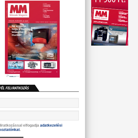
VÉL FELIRATKOZÁS
liratkozással elfogadja
adatkezelési
koztatónkat
.