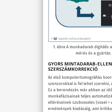
1. ábra A munkadarab digitális 
mérés és a gyártás 
GYORS MINTADARAB-ELLEN
SZERSZÁMKORREKCIÓ
Az első komputertomográfiás koor
szenzorokkal is fel lehet szereln
Ez a berendezés már abban az időb
munkafázisainak teljes automatizá
eltéréseinek szubvoxeles (voxel =
eredmények kiadásáig, ami kritiku