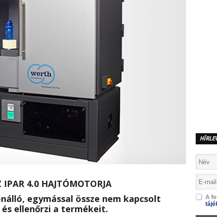
HÍRLE
IPAR 4.0 HAJTÓMOTORJA
lönálló, egymással össze nem kapcsolt
A fe
tájé
 és ellenőrzi a termékeit.