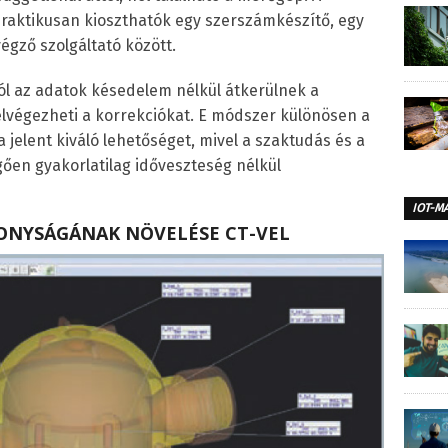
 praktikusan kioszthatók egy szerszámkészítő, egy
gző szolgáltató között.
ól az adatok késedelem nélkül átkerülnek a
lvégezheti a korrekciókat. E módszer különösen a
jelent kiváló lehetőséget, mivel a szaktudás és a
gően gyakorlatilag időveszteség nélkül
IOT-M
KONYSÁGÁNAK NÖVELÉSE CT-VEL