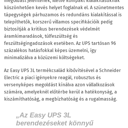
megoldást jelentenek, illetve kompakt kialakításuknak
köszönhetően kevés helyet foglalnak el. A szünetmentes
tápegységek párhuzamos és redundáns kialakítással is
telepíthetők, korszerű villamos specifikációik pedig
biztosítják a kritikus berendezések védelmét
áramkimaradások, túlfeszültség és
feszültségingadozások esetében. Az UPS tartósan 96
százalékos hatásfokkal képes üzemelni, így
minimalizálva a közüzemi költségeket.
Az Easy UPS 3L termékcsalád kibővítésével a Schneider
Electric a piaci igényekre reagál, robusztus és
versenyképes megoldást kínálva azon vállalkozások
számára, amelyeknél előtérbe kerül a hatékonyság, a
kiszámíthatóság, a megbízhatóság és a rugalmasság.
„Az Easy UPS 3L
berendezéseket könnyű