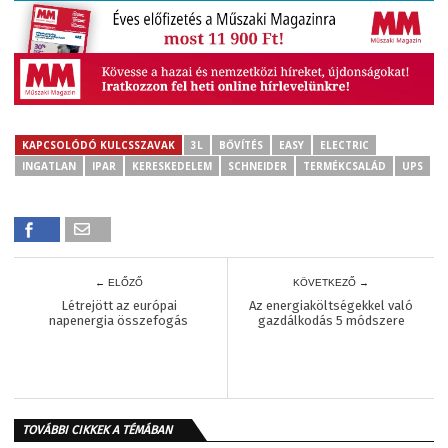
KAPCSOLÓDÓ KULCSSZAVAK
3L
BŐVÍTÉS
EASY
ELECTRIC
INGATLAN
IPAR
KERESKEDELEM
SCHNEIDER
TERMÉKCSALÁD
UPS
← ELŐZŐ
KÖVETKEZŐ →
Létrejött az európai
Az energiaköltségekkel való
napenergia összefogás
gazdálkodás 5 módszere
TOVÁBBI CIKKEK A TÉMÁBAN