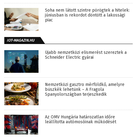
Soha nem látott szintre pörögtek a hitelek:
júniusban is rekordot döntött a lakossági
piac
IOT-MAGAZIN.HU
Újabb nemzetközi elismerést szereztek a
Schneider Electric gyárai
Nemzetközi gasztro mérföldkő, amelyre
büszkék lehetünk – A Fragola
Spanyolországban terjeszkedik
Az OMV Hungária határozatlan időre
leállította autómosóinak működését