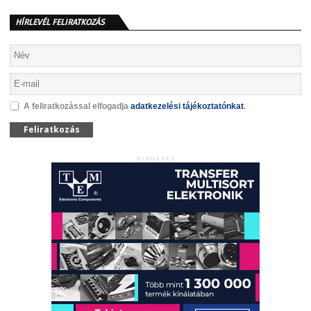
HÍRLEVÉL FELIRATKOZÁS
A feliratkozással elfogadja
adatkezelési tájékoztatónkat
.
Feliratkozás
HIRDETÉS