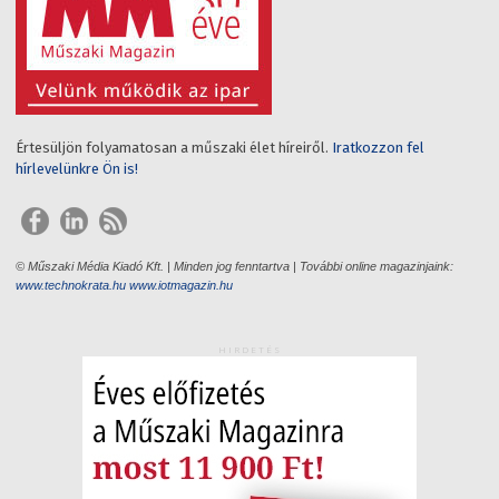
Értesüljön folyamatosan a műszaki élet híreiről.
Iratkozzon fel
hírlevelünkre Ön is!
© Műszaki Média Kiadó Kft. | Minden jog fenntartva | További online magazinjaink:
www.technokrata.hu
www.iotmagazin.hu
HIRDETÉS