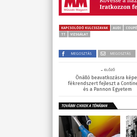
KAPCSOLÓDÓ KULCSSZAVAK
AUDI
COUPÉ
TT
VIZSGÁLAT
MEGOSZTÁS
MEGOSZTÁS
← ELŐZŐ
Önálló beavatkozásra kép
fékrendszert fejleszt a Contin
és a Pannon Egyetem
TOVÁBBI CIKKEK A TÉMÁBAN