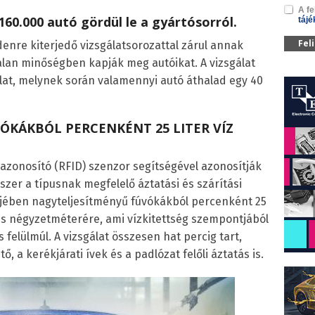
A fe
60.000 autó gördül le a gyártósorról.
tájé
Fel
enre kiterjedő vizsgálatsorozattal zárul annak
lan minőségben kapják meg autóikat. A vizsgálat
lat, melynek során valamennyi autó áthalad egy 40
ÓKÁKBÓL PERCENKÉNT 25 LITER VÍZ
 azonosító (RFID) szenzor segítségével azonosítják
szer a típusnak megfelelő áztatási és szárítási
sejében nagyteljesítményű fúvókákból percenként 25
yes négyzetméterére, ami vízkitettség szempontjából
elülmúl. A vizsgálat összesen hat percig tart,
, a kerékjárati ívek és a padlózat felőli áztatás is.