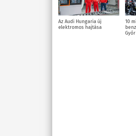
Az Audi Hungaria új
10 m
elektromos hajtása
benz
Győr