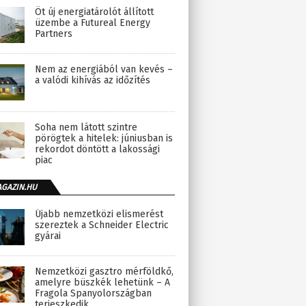
Öt új energiatárolót állított
üzembe a Futureal Energy
Partners
Nem az energiából van kevés –
a valódi kihívás az időzítés
Soha nem látott szintre
pörögtek a hitelek: júniusban is
rekordot döntött a lakossági
piac
AGAZIN.HU
Újabb nemzetközi elismerést
szereztek a Schneider Electric
gyárai
Nemzetközi gasztro mérföldkő,
amelyre büszkék lehetünk – A
Fragola Spanyolországban
terjeszkedik