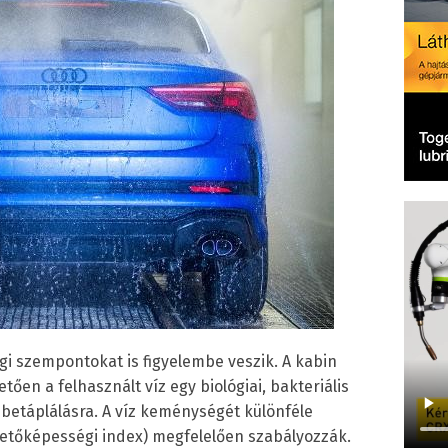
gi szempontokat is figyelembe veszik. A kabin
ően a felhasznált víz egy biológiai, bakteriális
t betáplálásra. A víz keménységét különféle
zetőképességi index) megfelelően szabályozzák.