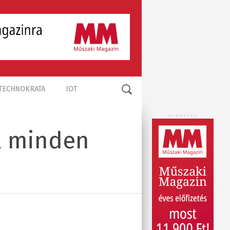
TECHNOKRATA
IOT
HIRDETÉS
l minden