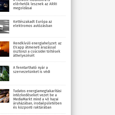
elérhetők lesznek az ARRI
megoldásai
Kettészakadt Európa az
elektromos autózásban
Rendkívüli energiahelyzet: az
EV.app átmeneti árazással
ösztönzi a csúcsidei töltések
áthelyezését
A fenntartható nyár a
szervezetünket is védi
Tudatos energiamegtakarítási
intézkedéseket vezet be a
MediaMarkt mind a 40 hazai
áruházában, irodaépületében
és központi raktárában