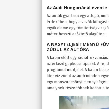
Az Audi Hungariánál évente 1
Az autók gyártása egy átfogó, mind
érdekében, hogy a vevők kifogásta
egyik eleme egy tömítettségvizsgá
méter hosszú esőztető alagúton.
A NAGYTELJESÍTMÉNYŰ FÚV
ZÚDUL AZ AUTÓRA
A kabin előtt egy rádiófrekvenciás
az érkező gépkocsi típusát. A rend
programot indítja el. A kabin bel
liter víz zúdul az autó minden eg
egy monszunesőnyi mennyiséget is f
amelynek része többek között a tető