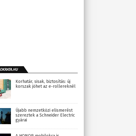
OKRATA.HU
Korhatár, sisak, biztosítás: új
korszak jöhet az e-rollereknél
Újabb nemzetközi elismerést
szereztek a Schneider Electric
gyárai
A HONOR mobilokra is