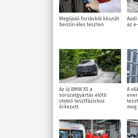
Megújuló forrásból készült
Audi
benzin éles teszten
az e
Az új BMW X5 a
A vi
sorozatgyártás előtti
ener
utolsó tesztfázishoz
tesz
érkezett
meg 