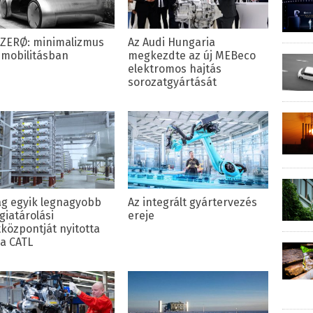
 ZERØ: minimalizmus
Az Audi Hungaria
-mobilitásban
megkezdte az új MEBeco
elektromos hajtás
sorozatgyártását
lág egyik legnagyobb
Az integrált gyártervezés
giatárolási
ereje
tközpontját nyitotta
a CATL