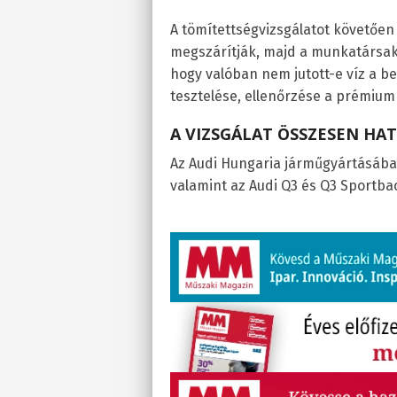
A tömítettségvizsgálatot követőe
megszárítják, majd a munkatársak 
hogy valóban nem jutott-e víz a be
tesztelése, ellenőrzése a prémium
A VIZSGÁLAT ÖSSZESEN HAT
Az Audi Hungaria járműgyártásában
valamint az Audi Q3 és Q3 Sportba