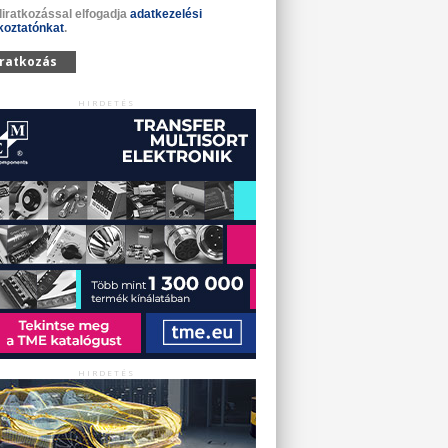
liratkozással elfogadja
adatkezelési
koztatónkat
.
iratkozás
HIRDETÉS
HIRDETÉS