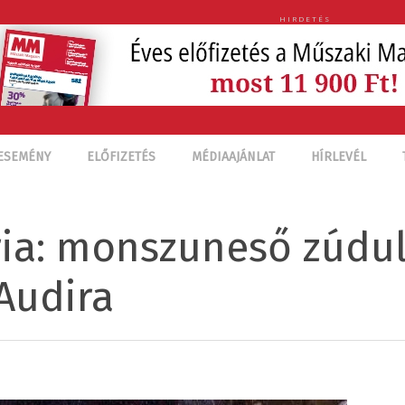
HIRDETÉS
ESEMÉNY
ELŐFIZETÉS
MÉDIAAJÁNLAT
HÍRLEVÉL
ia: monszuneső zúdu
Audira