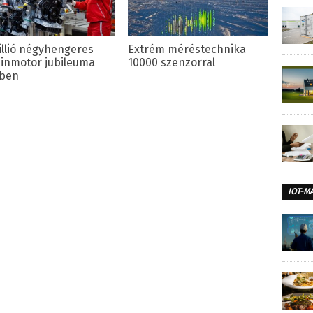
illió négyhengeres
Extrém méréstechnika
inmotor jubileuma
10000 szenzorral
ben
IOT-M