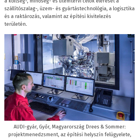
a költség-, minőség- és ütemtervi célok elérését a
szállítószalag-, üzem- és gyártástechnológia, a logisztika
és a raktározás, valamint az építési kivitelezés
területén.
AUDI-gyár, Győr, Magyarország Drees & Sommer:
projektmenedzsment, az építési helyszín felügyelete,