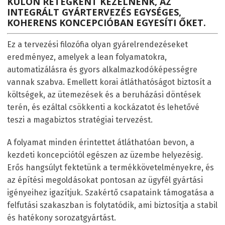
KÜLÖN RÉTEGKÉNT KEZELNÉNK, AZ
INTEGRÁLT GYÁRTERVEZÉS EGYSÉGES,
KOHERENS KONCEPCIÓBAN EGYESÍTI ŐKET.
Ez a tervezési filozófia olyan gyárelrendezéseket
eredményez, amelyek a lean folyamatokra,
automatizálásra és gyors alkalmazkodóképességre
vannak szabva. Emellett korai átláthatóságot biztosít a
költségek, az ütemezések és a beruházási döntések
terén, és ezáltal csökkenti a kockázatot és lehetővé
teszi a magabiztos stratégiai tervezést.
A folyamat minden érintettet átláthatóan bevon, a
kezdeti koncepciótól egészen az üzembe helyezésig.
Erős hangsúlyt fektetünk a termékkövetelményekre, és
az építési megoldásokat pontosan az ügyfél gyártási
igényeihez igazítjuk. Szakértő csapataink támogatása a
felfutási szakaszban is folytatódik, ami biztosítja a stabil
és hatékony sorozatgyártást.