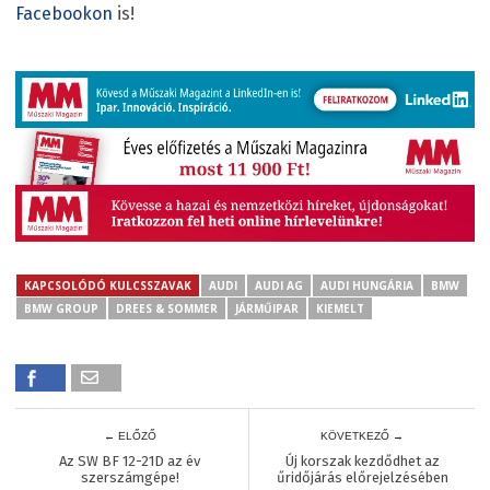
Facebookon
is!
KAPCSOLÓDÓ KULCSSZAVAK
AUDI
AUDI AG
AUDI HUNGÁRIA
BMW
BMW GROUP
DREES & SOMMER
JÁRMŰIPAR
KIEMELT
← ELŐZŐ
KÖVETKEZŐ →
Az SW BF 12-21D az év
Új korszak kezdődhet az
szerszámgépe!
űridőjárás előrejelzésében