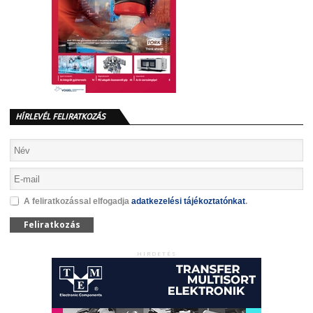
HÍRLEVÉL FELIRATKOZÁS
A feliratkozással elfogadja
adatkezelési tájékoztatónkat
.
Feliratkozás
HIRDETÉS