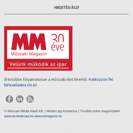
HIRDETÉSI ÁSZF
Értesüljön folyamatosan a műszaki élet híreiről.
Iratkozzon fel
hírlevelünkre Ön is!
© Műszaki Média Kiadó Kft. | Minden jog fenntartva | További online magazinjaink:
www.technokrata.hu
www.iotmagazin.hu