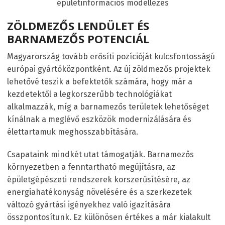
épületinformációs modellezés
ZÖLDMEZŐS LENDÜLET ÉS
BARNAMEZŐS POTENCIÁL
Magyarország tovább erősíti pozícióját kulcsfontosságú
európai gyártóközpontként. Az új zöldmezős projektek
lehetővé teszik a befektetők számára, hogy már a
kezdetektől a legkorszerűbb technológiákat
alkalmazzák, míg a barnamezős területek lehetőséget
kínálnak a meglévő eszközök modernizálására és
élettartamuk meghosszabbítására.
Csapataink mindkét utat támogatják. Barnamezős
környezetben a fenntartható megújításra, az
épületgépészeti rendszerek korszerűsítésére, az
energiahatékonyság növelésére és a szerkezetek
változó gyártási igényekhez való igazítására
összpontosítunk. Ez különösen értékes a már kialakult