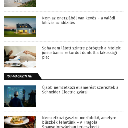
Nem az energiából van kevés – a valódi
kihívás az időzítés
Soha nem látott szintre pörögtek a hitelek:
júniusban is rekordot döntött a lakossági
piac
IOT-MAGAZIN.HU
Újabb nemzetközi elismerést szereztek a
Schneider Electric gyárai
Nemzetközi gasztro mérföldkő, amelyre
büszkék lehetünk – A Fragola
Spanyolországban terjeszkedik