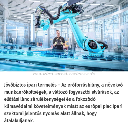
VIZUALIZÁCIÓ: INTEGRÁLT GYÁRTERVEZÉS
Jövőbiztos ipari termelés – Az erőforráshiány, a növekvő
munkaerőköltségek, a változó fogyasztói elvárások, az
ellátási lánc sérülékenységei és a fokozódó
klímavédelmi követelmények miatt az európai piac ipari
szektorai jelentős nyomás alatt állnak, hogy
átalakuljanak.