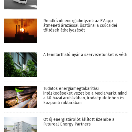
Rendkívüli energiahelyzet: az EV.app
átmeneti árazással ösztönzi a csúcsidei
töltések áthelyezését
A fenntartható nyár a szervezetünket is védi
Tudatos energiamegtakarítási
intézkedéseket vezet be a MediaMarkt mind
a 40 hazai áruházában, irodaépületében és
központi raktárában
Öt új energiatárolót állított üzembe a
Futureal Energy Partners