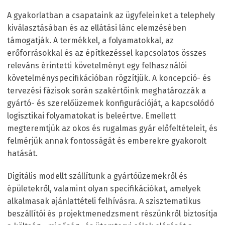
A gyakorlatban a csapataink az ügyfeleinket a telephely
kiválasztásában és az ellátási lánc elemzésében
támogatják. A termékkel, a folyamatokkal, az
erőforrásokkal és az építkezéssel kapcsolatos összes
releváns érintetti követelményt egy felhasználói
követelményspecifikációban rögzítjük. A koncepció- és
tervezési fázisok során szakértőink meghatározzák a
gyártó- és szerelőüzemek konfigurációját, a kapcsolódó
logisztikai folyamatokat is beleértve. Emellett
megteremtjük az okos és rugalmas gyár előfeltételeit, és
felmérjük annak fontosságát és emberekre gyakorolt
hatását.
Digitális modellt szállítunk a gyártóüzemekről és
épületekről, valamint olyan specifikációkat, amelyek
alkalmasak ajánlattételi felhívásra. A szisztematikus
beszállítói és projektmenedzsment részünkről biztosítja