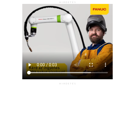
HIRDETÉS
HIRDETÉS