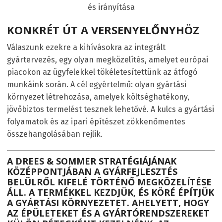
és irányítása
KONKRÉT ÚT A VERSENYELŐNYHÖZ
Válaszunk ezekre a kihívásokra az integrált
gyártervezés, egy olyan megközelítés, amelyet európai
piacokon az ügyfelekkel tökéletesítettünk az átfogó
munkáink során. A cél egyértelmű: olyan gyártási
környezet létrehozása, amelyek költséghatékony,
jövőbiztos termelést tesznek lehetővé. A kulcs a gyártási
folyamatok és az ipari építészet zökkenőmentes
összehangolásában rejlik.
A DREES & SOMMER STRATÉGIÁJÁNAK
KÖZÉPPONTJÁBAN A GYÁRFEJLESZTÉS
BELÜLRŐL KIFELÉ TÖRTÉNŐ MEGKÖZELÍTÉSE
ÁLL. A TERMÉKKEL KEZDJÜK, ÉS KÖRÉ ÉPÍTJÜK
A GYÁRTÁSI KÖRNYEZETET. AHELYETT, HOGY
AZ ÉPÜLETEKET ÉS A GYÁRTÓRENDSZEREKET