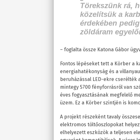
Törekszünk rá, 
közelítsük a ka
érdekében pedig 
zöldáram egyelő
– foglalta össze Katona Gábor ügy
Fontos lépéseket tett a Körber a
energiahatékonyság és a villanyaut
beruházással LED-ekre cserélték a 
mintegy 5700 fényforrásról van sz
éves fogyasztásának megfelelő me
üzem. Ez a Körber szintjén is komo
A projekt részeként tavaly összes
elektromos töltőoszlopokat helye
elhelyezett eszközök a teljesen el