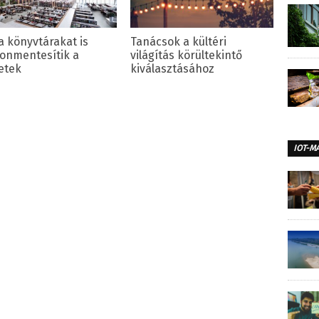
a könyvtárakat is
Tanácsok a kültéri
onmentesítik a
világítás körültekintő
etek
kiválasztásához
IOT-M