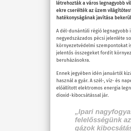
létrehozták a város legnagyobb vi
ekre cserélték az üzem világítótest
hatékonyságának javítása bekerült 
A dél-dunántúli régió legnagyobb
negyedszázados pécsi jelenléte so
környezetvédelmi szempontokat is.
jelentős összegeket fordít környe
beruházásokra.
Ennek jegyében idén januártól kiz
használ a gyár. A szél-, víz- és 
előállított elektromos energia le
dioxid-kibocsátással jár.
„
Ipari nagyfogy
felelősségünk az
gázok kibocsátá