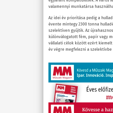
egyaránt kompatibilisek. A város 
valamennyi munkatársa használha
Az idei év prioritása pedig a hull
évente mintegy 2300 tonna hullad
szelektíven gyűjtik. Az újrahaszno
különválogatott fém, papír vagy 
vállalati célok között ezért kiemelt
év végre megfelezni a szelektívb