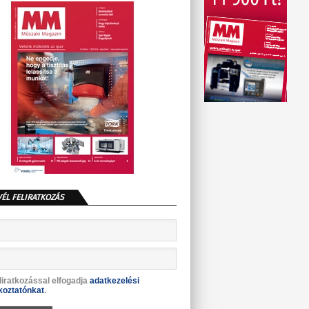
VÉL FELIRATKOZÁS
liratkozással elfogadja
adatkezelési
koztatónkat
.