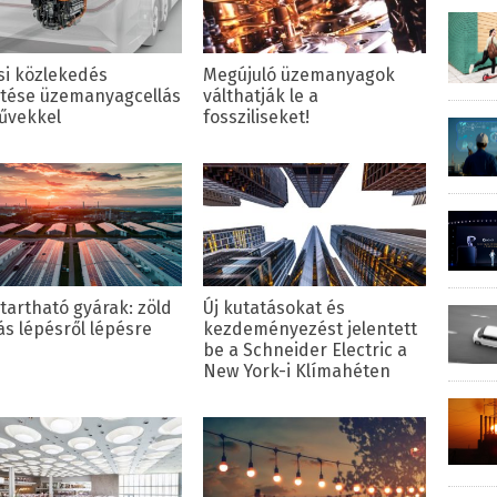
si közlekedés
Megújuló üzemanyagok
ítése üzemanyagcellás
válthatják le a
űvekkel
fossziliseket!
tartható gyárak: zöld
Új kutatásokat és
ás lépésről lépésre
kezdeményezést jelentett
be a Schneider Electric a
New York-i Klímahéten