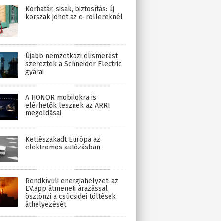
Korhatár, sisak, biztosítás: új
korszak jöhet az e-rollereknél
Újabb nemzetközi elismerést
szereztek a Schneider Electric
gyárai
A HONOR mobilokra is
elérhetők lesznek az ARRI
megoldásai
Kettészakadt Európa az
elektromos autózásban
Rendkívüli energiahelyzet: az
EV.app átmeneti árazással
ösztönzi a csúcsidei töltések
áthelyezését