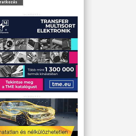
iratkozás
HIRDETÉS
HIRDETÉS