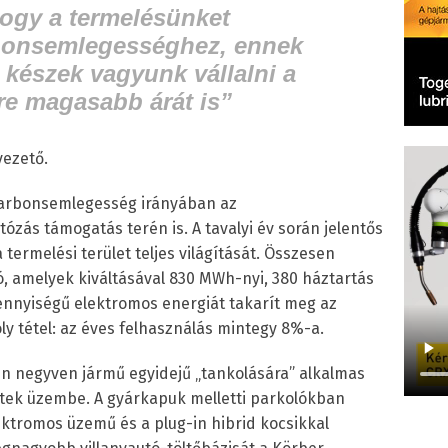
hogy a termelésünket
rbonsemlegességhez, ennek
készek vagyunk vállalni a
re magasabb árát is
”
vezető.
 karbonsemlegesség irányában az
ózás támogatás terén is. A tavalyi év során jelentős
termelési terület teljes világítását. Összesen
ó, amelyek kiváltásával 830 MWh-nyi, 380 háztartás
nnyiségű elektromos energiát takarít meg az
ly tétel: az éves felhasználás mintegy 8%-a.
en negyven jármű egyidejű „tankolására” alkalmas
ztek üzembe. A gyárkapuk melletti parkolókban
ektromos üzemű és a plug-in hibrid kocsikkal