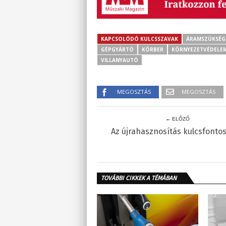
KAPCSOLÓDÓ KULCSSZAVAK
ÁRAMSZÜKSÉG
GÉPGYÁRTÓ
KÖRBER
KÖRNYEZETVÉDELE
VILLANYAUTÓ
MEGOSZTÁS
MEGOSZTÁS
← ELŐZŐ
Az újrahasznosítás kulcsfonto
TOVÁBBI CIKKEK A TÉMÁBAN