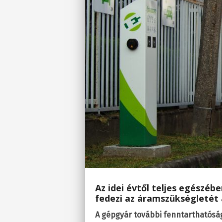
Az idei évtől teljes egészé
fedezi az áramszükségletét 
A gépgyár további fenntarthatósági