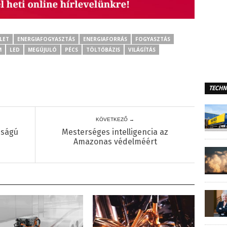
LET
ENERGIAFOGYASZTÁS
ENERGIAFORRÁS
FOGYASZTÁS
M
LED
MEGÚJULÓ
PÉCS
TÖLTŐBÁZIS
VILÁGÍTÁS
TECHN
KÖVETKEZŐ →
sságú
Mesterséges intelligencia az
Amazonas védelméért