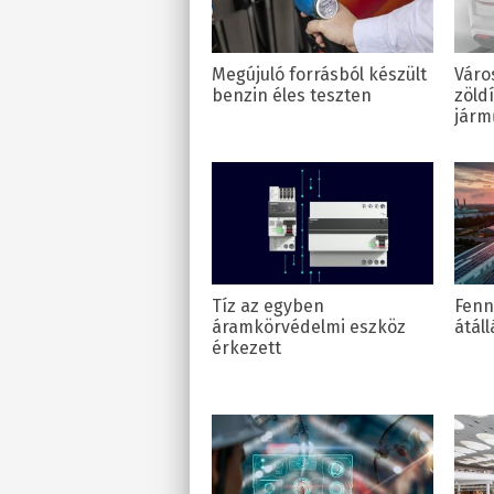
Megújuló forrásból készült
Váro
benzin éles teszten
zöld
járm
Tíz az egyben
Fenn
áramkörvédelmi eszköz
átáll
érkezett