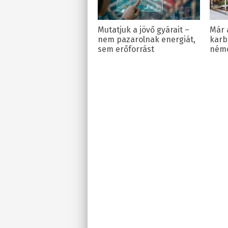
Mutatjuk a jövő gyárait –
Már 
nem pazarolnak energiát,
karb
sem erőforrást
ném