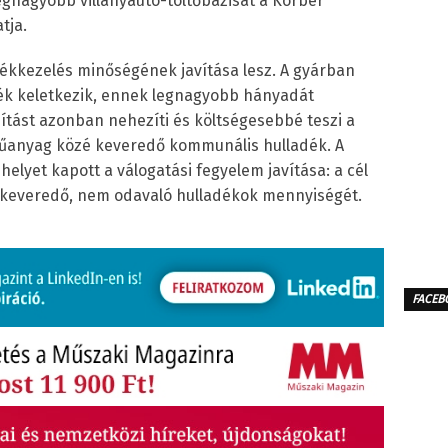
legnagyobb villanyautó-töltőbázisát a Körber
tja.
adékkezelés minőségének javítása lesz. A gyárban
ék keletkezik, ennek legnagyobb hányadát
sítást azonban nehezíti és költségesebbé teszi a
műanyag közé keveredő kommunális hulladék. A
 helyet kapott a válogatási fegyelem javítása: a cél
e keveredő, nem odavaló hulladékok mennyiségét.
FACEB