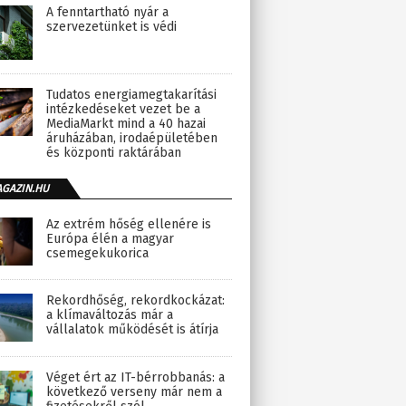
A fenntartható nyár a
szervezetünket is védi
Tudatos energiamegtakarítási
intézkedéseket vezet be a
MediaMarkt mind a 40 hazai
áruházában, irodaépületében
és központi raktárában
AGAZIN.HU
Az extrém hőség ellenére is
Európa élén a magyar
csemegekukorica
Rekordhőség, rekordkockázat:
a klímaváltozás már a
vállalatok működését is átírja
Véget ért az IT-bérrobbanás: a
következő verseny már nem a