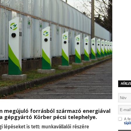
HÍRLE
ben megújuló forrásból származó energiával
a gépgyártó Körber pécsi telephelye.
A fe
tájé
 lépéseket is tett: munkavállalói részére