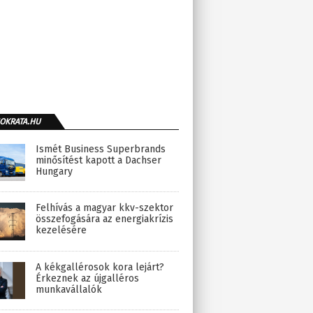
OKRATA.HU
Ismét Business Superbrands
minősítést kapott a Dachser
Hungary
Felhívás a magyar kkv-szektor
összefogására az energiakrízis
kezelésére
A kékgallérosok kora lejárt?
Érkeznek az újgalléros
munkavállalók