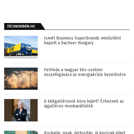
TECHNOKRATA.HU
Ismét Business Superbrands minősítést
kapott a Dachser Hungary
Felhívás a magyar kkv-szektor
összefogására az energiakrízis kezelésére
A kékgallérosok kora lejárt? Érkeznek az
újgalléros munkavállalók
Korhatár, sisak, biztosítás: új korszak jöhet