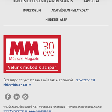
HIRDETÉSI LEHETŐSÉGEK / ADVERTISEMENTS
KAPCSOLAT
IMPRESSZUM
ADATVÉDELMI NYILATKOZAT
HIRDETÉSI ÁSZF
Értesüljön folyamatosan a műszaki élet híreiről.
Iratkozzon fel
hírlevelünkre Ön is!
© Műszaki Média Kiadó Kft. | Minden jog fenntartva | További online magazinjaink:
www.technokrata.hu
www.iotmagazin.hu