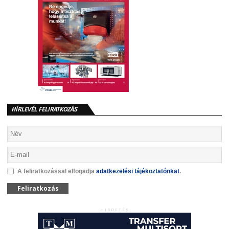
HÍRLEVÉL FELIRATKOZÁS
A feliratkozással elfogadja
adatkezelési tájékoztatónkat
.
Feliratkozás
HIRDETÉS