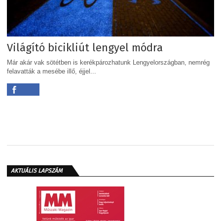
Világító bicikliút lengyel módra
Már akár vak sötétben is kerékpározhatunk Lengyelországban, nemrég
felavatták a mesébe illő, éjjel...
AKTUÁLIS LAPSZÁM