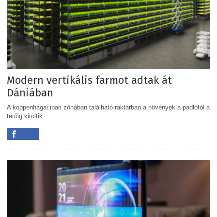
Modern vertikális farmot adtak át
Dániában
A koppenhágai ipari zónában található raktárban a növények a padlótól a
tetőig kitöltik...