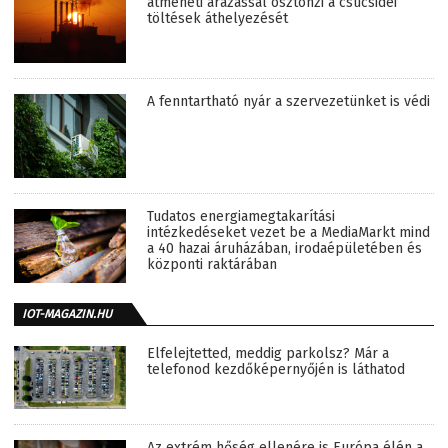
átmeneti árazással ösztönzi a csúcsidei
töltések áthelyezését
A fenntartható nyár a szervezetünket is védi
Tudatos energiamegtakarítási
intézkedéseket vezet be a MediaMarkt mind
a 40 hazai áruházában, irodaépületében és
központi raktárában
IOT-MAGAZIN.HU
Elfelejtetted, meddig parkolsz? Már a
telefonod kezdőképernyőjén is láthatod
Az extrém hőség ellenére is Európa élén a