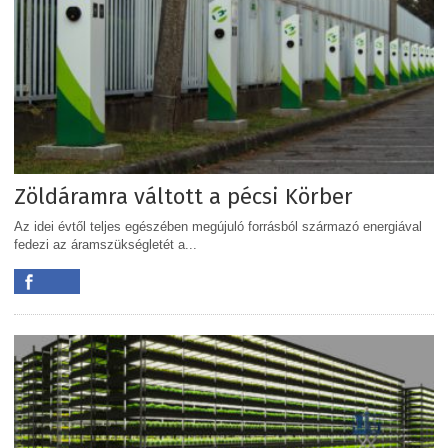
Zöldáramra váltott a pécsi Körber
Az idei évtől teljes egészében megújuló forrásból származó energiával
fedezi az áramszükségletét a...