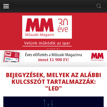
HIRDETÉS
BEJEGYZÉSEK, MELYEK AZ ALÁBBI
KULCSSZÓT TARTALMAZZÁK:
"LED"