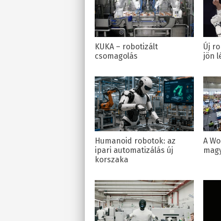
KUKA – robotizált
Új ro
csomagolás
jön l
Humanoid robotok: az
A Wo
ipari automatizálás új
magy
korszaka