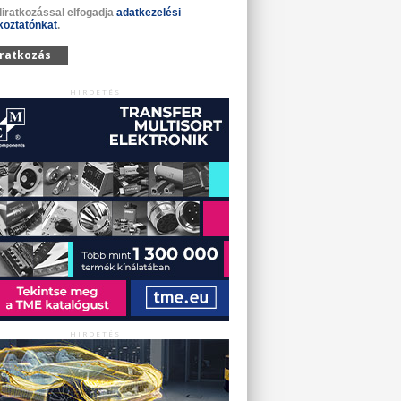
liratkozással elfogadja
adatkezelési
koztatónkat
.
iratkozás
HIRDETÉS
HIRDETÉS