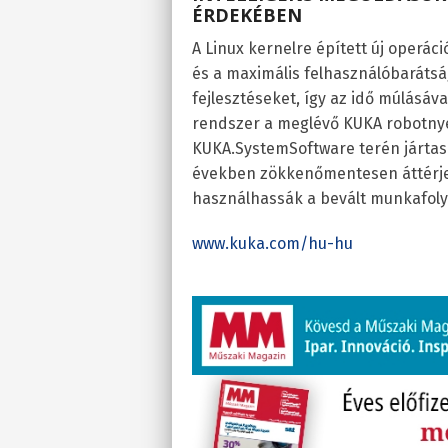
ÉRDEKÉBEN
A Linux kernelre épített új operáci
és a maximális felhasználóbarátság
fejlesztéseket, így az idő múlásáva
rendszer a meglévő KUKA robotnyelv
KUKA.SystemSoftware terén jártas
években zökkenőmentesen áttérjen
használhassák a bevált munkafoly
www.kuka.com/hu-hu