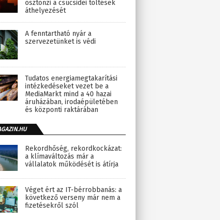
ösztönzi a csúcsidei töltések
áthelyezését
A fenntartható nyár a
szervezetünket is védi
Tudatos energiamegtakarítási
intézkedéseket vezet be a
MediaMarkt mind a 40 hazai
áruházában, irodaépületében
és központi raktárában
AGAZIN.HU
Rekordhőség, rekordkockázat:
a klímaváltozás már a
vállalatok működését is átírja
Véget ért az IT-bérrobbanás: a
következő verseny már nem a
fizetésekről szól