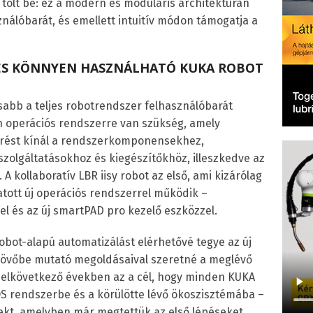
tölt be: ez a modern és moduláris architektúrán
ználóbarát, és emellett intuitív módon támogatja a
 ÉS KÖNNYEN HASZNÁLHATÓ KUKA ROBOT
sabb a teljes robotrendszer felhasználóbarát
n operációs rendszerre van szükség, amely
férést kínál a rendszerkomponensekhez,
olgáltatásokhoz és kiegészítőkhöz, illeszkedve az
A kollaboratív LBR iisy robot az első, ami kizárólag
atott új operációs rendszerrel működik –
el és az új smartPAD pro kezelő eszközzel.
obot-alapú automatizálást elérhetővé tegye az új
jövőbe mutató megoldásaival szeretné a meglévő
z elkövetkező években az a cél, hogy minden KUKA
.OS rendszerbe és a körülötte lévő ökoszisztémába –
jekt, amelyben már megtettük az első lépéseket.