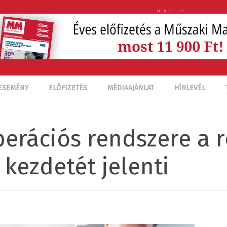
HIRDETÉS
ESEMÉNY
ELŐFIZETÉS
MÉDIAAJÁNLAT
HÍRLEVÉL
erációs rendszere a r
kezdetét jelenti