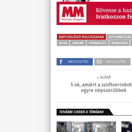
KAPCSOLÓDÓ KULCSSZAVAK
AUTOMATIZÁC
KUKA
ONLINE
OPERÁCIÓS
RENDSZER
MEGOSZTÁS
MEGOSZTÁS
← ELŐZŐ
5 ok, amiért a szoftverrobo
egyre népszerűbbek
TOVÁBBI CIKKEK A TÉMÁBAN