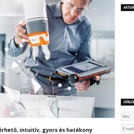
AKTUÁ
HÍRLE
rhető, intuitív, gyors és hatékony