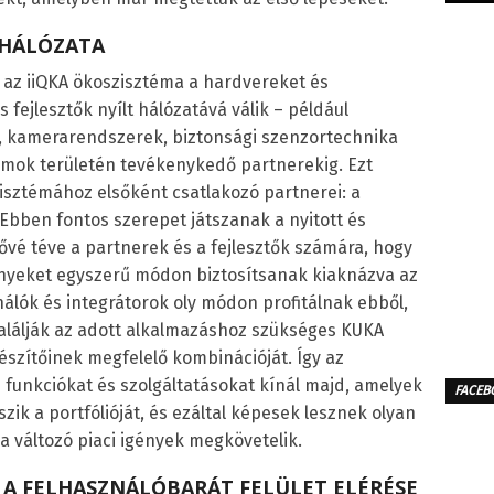
 HÁLÓZATA
e az iiQKA ökoszisztéma a hardvereket és
 fejlesztők nyílt hálózatává válik – például
 kamerarendszerek, biztonsági szenzortechnika
amok területén tevékenykedő partnerekig. Ezt
isztémához elsőként csatlakozó partnerei: a
Ebben fontos szerepet játszanak a nyitott és
ővé téve a partnerek és a fejlesztők számára, hogy
ényeket egyszerű módon biztosítsanak kiaknázva az
nálók és integrátorok oly módon profitálnak ebből,
lálják az adott alkalmazáshoz szükséges KUKA
szítőinek megfelelő kombinációját. Így az
funkciókat és szolgáltatásokat kínál majd, amelyek
FACEB
ik a portfólióját, és ezáltal képesek lesznek olyan
a változó piaci igények megkövetelik.
 A FELHASZNÁLÓBARÁT FELÜLET ELÉRÉSE