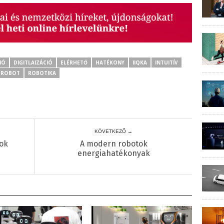
IÓ
DIGITLAIZÁCIÓ
ELÉRHETŐ
HATÉKONY
IIQKA
INTUITÍV
ROBOT
ROBOTIKA
KÖVETKEZŐ →
tok
A modern robotok
energiahatékonyak