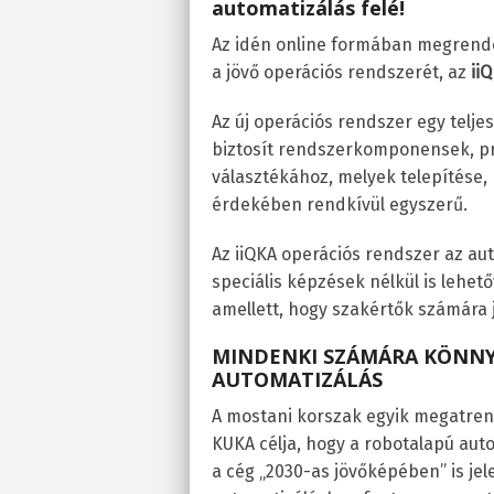
automatizálás felé!
Az idén online formában megrende
a jövő operációs rendszerét, az
ii
Az új operációs rendszer egy telje
biztosít rendszerkomponensek, pr
választékához, melyek telepítése,
érdekében rendkívül egyszerű.
Az iiQKA operációs rendszer az au
speciális képzések nélkül is lehet
amellett, hogy szakértők számára j
MINDENKI SZÁMÁRA KÖNNY
AUTOMATIZÁLÁS
A mostani korszak egyik megatren
KUKA célja, hogy a robotalapú aut
a cég „2030-as jövőképében” is jele