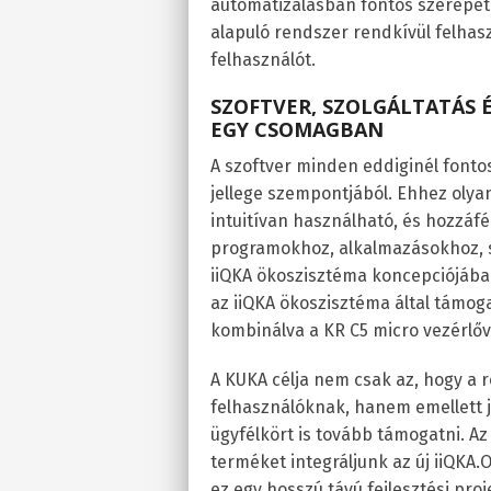
automatizálásban fontos szerepet 
alapuló rendszer rendkívül felhas
felhasználót.
SZOFTVER, SZOLGÁLTATÁS
EGY CSOMAGBAN
A szoftver minden eddiginél fonto
jellege szempontjából. Ehhez olya
intuitívan használható, és hozzá
programokhoz, alkalmazásokhoz, sz
iiQKA ökoszisztéma koncepciójába. 
az iiQKA ökoszisztéma által támog
kombinálva a KR C5 micro vezérlőv
A KUKA célja nem csak az, hogy a r
felhasználóknak, hanem emellett 
ügyfélkört is tovább támogatni. A
terméket integráljunk az új iiQKA
ez egy hosszú távú fejlesztési pro