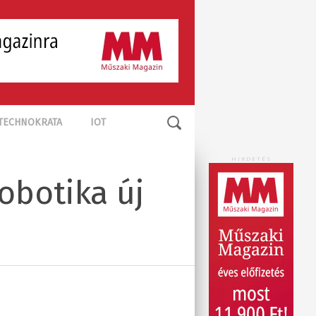
TECHNOKRATA
IOT
HIRDETÉS
obotika új