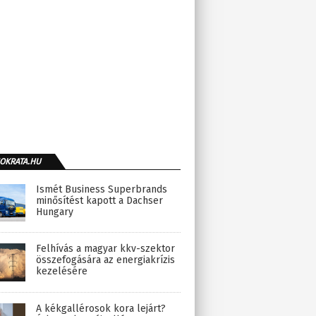
OKRATA.HU
Ismét Business Superbrands
minősítést kapott a Dachser
Hungary
Felhívás a magyar kkv-szektor
összefogására az energiakrízis
kezelésére
A kékgallérosok kora lejárt?