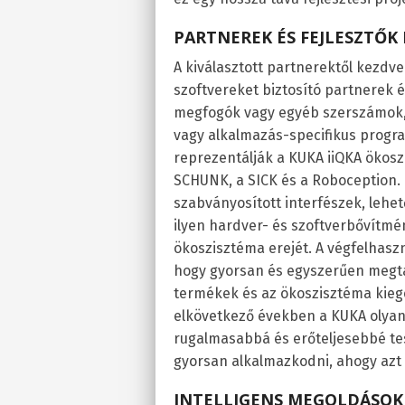
PARTNEREK ÉS FEJLESZTŐK
A kiválasztott partnerektől kezdv
szoftvereket biztosító partnerek és
megfogók vagy egyéb szerszámok,
vagy alkalmazás-specifikus progr
reprezentálják a KUKA iiQKA ökosz
SCHUNK, a SICK és a Roboception. 
szabványosított interfészek, lehet
ilyen hardver- és szoftverbővítm
ökoszisztéma erejét. A végfelhasz
hogy gyorsan és egyszerűen megta
termékek és az ökoszisztéma kiegé
elkövetkező években a KUKA olyan 
rugalmasabbá és erőteljesebbé tesz
gyorsan alkalmazkodni, ahogy azt 
INTELLIGENS MEGOLDÁSOK