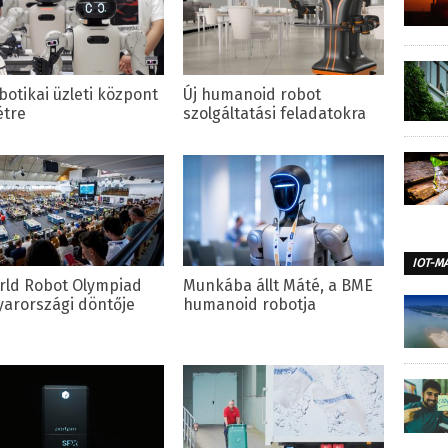
botikai üzleti központ
Új humanoid robot
étre
szolgáltatási feladatokra
IOT-M
rld Robot Olympiad
Munkába állt Máté, a BME
arországi döntője
humanoid robotja