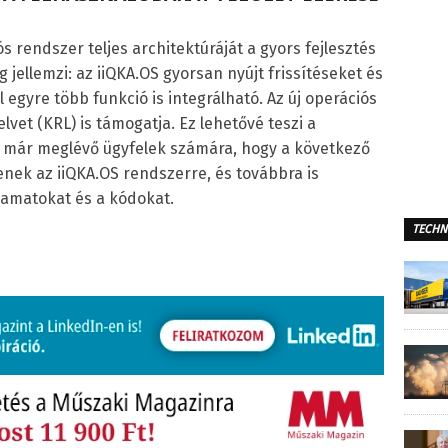
ós rendszer teljes architektúráját a gyors fejlesztés
 jellemzi: az iiQKA.OS gyorsan nyújt frissítéseket és
l egyre több funkció is integrálható. Az új operációs
et (KRL) is támogatja. Ez lehetővé teszi a
 már meglévő ügyfelek számára, hogy a következő
ek az iiQKA.OS rendszerre, és továbbra is
amatokat és a kódokat.
TECHN