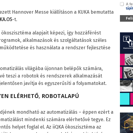
A fe
tájé
zett Hannover Messe kiállításon a KUKA bemutatta
Fel
QKA.OS
-t.
s ökoszisztéma alapjait képezi, így hozzáférést
ogramok, alkalmazások és szolgáltatások széles
 működtetése és használata a rendszer fejlesztése
tomatizálás világába újonnan belépők számára,
ővé teszi a robotok és rendszerek alkalmazását
elentősen javítja és egyszerűsíti a folyamatokat.
EN ELÉRHETŐ, ROBOTALAPÚ
djének mondható az automatizálás – éppen ezért a
omatizálást mindenki számára elérhetővé tegye. Ez
ntős helyet foglal el. Az iiQKA ökoszisztéma az