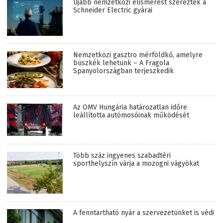
Újabb nemzetközi elismerést szereztek a
Schneider Electric gyárai
Nemzetközi gasztro mérföldkő, amelyre
büszkék lehetünk – A Fragola
Spanyolországban terjeszkedik
Az OMV Hungária határozatlan időre
leállította autómosóinak működését
Több száz ingyenes szabadtéri
sporthelyszín várja a mozogni vágyókat
A fenntartható nyár a szervezetünket is védi