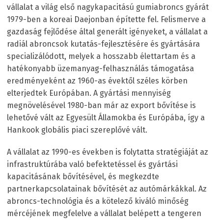
vállalat a világ első nagykapacitású gumiabroncs gyárát
1979-ben a koreai Daejonban építette fel. Felismerve a
gazdaság fejlődése által generált igényeket, a vállalat a
radiál abroncsok kutatás-fejlesztésére és gyártására
specializálódott, melyek a hosszabb élettartam és a
hatékonyabb üzemanyag-felhasználás támogatása
eredményeként az 1960-as évektől széles körben
elterjedtek Európában. A gyártási mennyiség
megnövelésével 1980-ban már az export bővítése is
lehetővé vált az Egyesült Államokba és Európába, így a
Hankook globális piaci szereplővé vált.
A vállalat az 1990-es években is folytatta stratégiáját az
infrastruktúrába való befektetéssel és gyártási
kapacitásának bővítésével, és megkezdte
partnerkapcsolatainak bővítését az autómárkákkal. Az
abroncs-technológia és a kötelező kiváló minőség
mércéjének megfelelve a vállalat belépett a tengeren