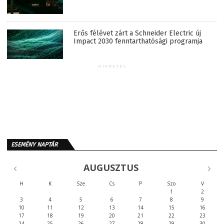
Erős félévet zárt a Schneider Electric új
Impact 2030 fenntarthatósági programja
HIRDETÉS
ESEMÉNY NAPTÁR
AUGUSZTUS
H
K
Sze
Cs
P
Szo
V
1
2
3
4
5
6
7
8
9
10
11
12
13
14
15
16
17
18
19
20
21
22
23
24
25
26
27
28
29
30