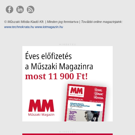
© Műszaki Média Kiadó Kft. | Minden jog fenntartva | További online magazinjaink:
www.technokrata.hu
www.iotmagazin.hu
HIRDETÉS
HIRDETÉS