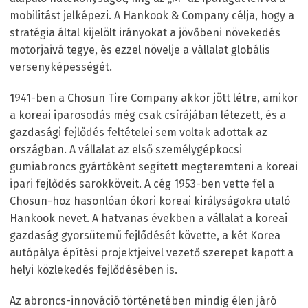
mobilitást jelképezi. A Hankook & Company célja, hogy a
stratégia által kijelölt irányokat a jövőbeni növekedés
motorjaivá tegye, és ezzel növelje a vállalat globális
versenyképességét.
1941-ben a Chosun Tire Company akkor jött létre, amikor
a koreai iparosodás még csak csírájában létezett, és a
gazdasági fejlődés feltételei sem voltak adottak az
országban. A vállalat az első személygépkocsi
gumiabroncs gyártóként segített megteremteni a koreai
ipari fejlődés sarokköveit. A cég 1953-ben vette fel a
Chosun-hoz hasonlóan ókori koreai királyságokra utaló
Hankook nevet. A hatvanas években a vállalat a koreai
gazdaság gyorsütemű fejlődését követte, a két Korea
autópálya építési projektjeivel vezető szerepet kapott a
helyi közlekedés fejlődésében is.
Az abroncs-innováció történetében mindig élen járó