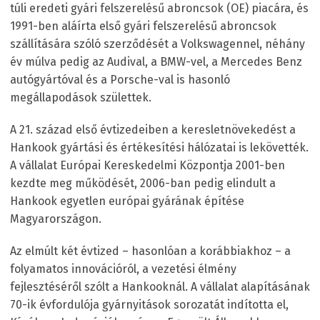
túli eredeti gyári felszerelésű abroncsok (OE) piacára, és
1991-ben aláírta első gyári felszerelésű abroncsok
szállítására szóló szerződését a Volkswagennel, néhány
év múlva pedig az Audival, a BMW-vel, a Mercedes Benz
autógyártóval és a Porsche-val is hasonló
megállapodások születtek.
A 21. század első évtizedeiben a keresletnövekedést a
Hankook gyártási és értékesítési hálózatai is lekövették.
A vállalat Európai Kereskedelmi Központja 2001-ben
kezdte meg működését, 2006-ban pedig elindult a
Hankook egyetlen európai gyárának építése
Magyarországon.
Az elmúlt két évtized – hasonlóan a korábbiakhoz – a
folyamatos innovációról, a vezetési élmény
fejlesztéséről szólt a Hankooknál. A vállalat alapításának
70-ik évfordulója gyárnyitások sorozatát indította el,