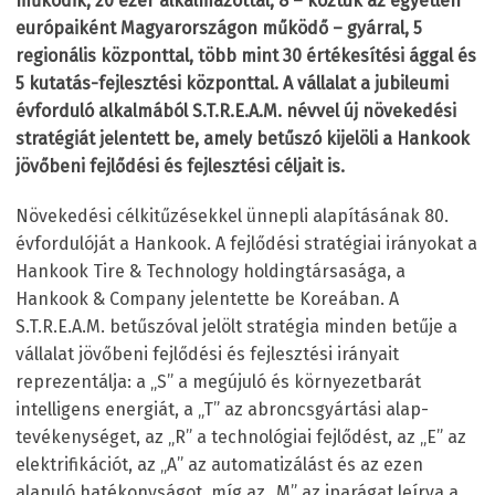
működik, 20 ezer alkalmazottal, 8 – köztük az egyetlen
európaiként Magyarországon működő – gyárral, 5
regionális központtal, több mint 30 értékesítési ággal és
5 kutatás-fejlesztési központtal. A vállalat a jubileumi
évforduló alkalmából S.T.R.E.A.M. névvel új növekedési
stratégiát jelentett be, amely betűszó kijelöli a Hankook
jövőbeni fejlődési és fejlesztési céljait is.
Növekedési célkitűzésekkel ünnepli alapításának 80.
évfordulóját a Hankook. A fejlődési stratégiai irányokat a
Hankook Tire & Technology holdingtársasága, a
Hankook & Company jelentette be Koreában. A
S.T.R.E.A.M. betűszóval jelölt stratégia minden betűje a
vállalat jövőbeni fejlődési és fejlesztési irányait
reprezentálja: a „S” a megújuló és környezetbarát
intelligens energiát, a „T” az abroncsgyártási alap-
tevékenységet, az „R” a technológiai fejlődést, az „E” az
elektrifikációt, az „A” az automatizálást és az ezen
alapuló hatékonyságot, míg az „M” az iparágat leírva a