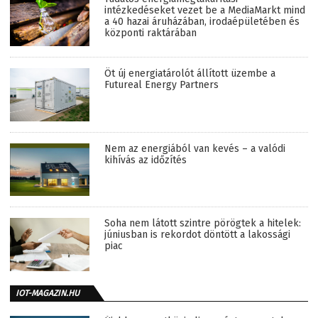
intézkedéseket vezet be a MediaMarkt mind
a 40 hazai áruházában, irodaépületében és
központi raktárában
Öt új energiatárolót állított üzembe a
Futureal Energy Partners
Nem az energiából van kevés – a valódi
kihívás az időzítés
Soha nem látott szintre pörögtek a hitelek:
júniusban is rekordot döntött a lakossági
piac
IOT-MAGAZIN.HU