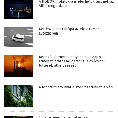
A HONOR mobilokra is elérhetők lesznek az
ARRI megoldásai
Kettészakadt Európa az elektromos
autózásban
Rendkívüli energiahelyzet: az EV.app
átmeneti árazással ösztönzi a csúcsidei
töltések áthelyezését
A fenntartható nyár a szervezetünket is védi
Tudatos energiamegtakarítási