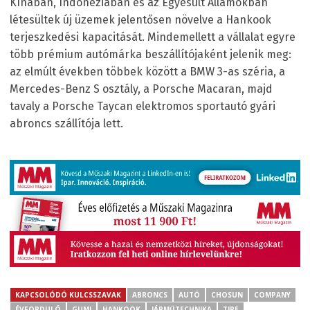
Kínában, Indonéziában és az Egyesült Államokban
létesültek új üzemek jelentősen növelve a Hankook
terjeszkedési kapacitását. Mindemellett a vállalat egyre
több prémium autómárka beszállítójaként jelenik meg:
az elmúlt években többek között a BMW 3-as széria, a
Mercedes-Benz S osztály, a Porsche Macaran, majd
tavaly a Porsche Taycan elektromos sportautó gyári
abroncs szállítója lett.
KAPCSOLÓDÓ KULCSSZAVAK
ABRONCS
AUTÓ
CHOSUN
COMPANY
ÉVFORDULÓ
GUMI
HANKOOK
JÁRMŰTECHNIKA
TIRE