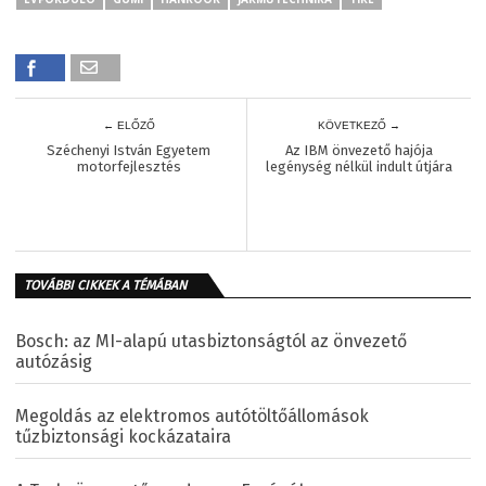
← ELŐZŐ
KÖVETKEZŐ →
Széchenyi István Egyetem
Az IBM önvezető hajója
motorfejlesztés
legénység nélkül indult útjára
TOVÁBBI CIKKEK A TÉMÁBAN
Bosch: az MI-alapú utasbiztonságtól az önvezető
autózásig
Megoldás az elektromos autótöltőállomások
tűzbiztonsági kockázataira