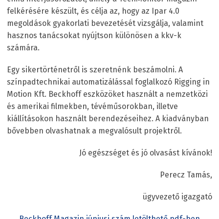
felkérésére készült, és célja az, hogy az Ipar 4.0
megoldások gyakorlati bevezetését vizsgálja, valamint
hasznos tanácsokat nyújtson különösen a kkv-k
számára.
Egy sikertörténetről is szeretnénk beszámolni. A
színpadtechnikai automatizálással foglalkozó Rigging in
Motion Kft. Beckhoff eszközöket használt a nemzetközi
és amerikai filmekben, tévéműsorokban, illetve
kiállításokon használt berendezéseihez. A kiadványban
bővebben olvashatnak a megvalósult projektről.
Jó egészséget és jó olvasást kívánok!
Perecz Tamás,
ügyvezető igazgató
Beckhoff Magazin júniusi szám letölthető pdf-ben