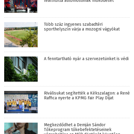
leállította autómosóinak működését
Több száz ingyenes szabadtéri
sporthelyszín várja a mozogni vágyókat
A fenntartható nyár a szervezetünket is védi
Riválisukat segítették a Kékszalagon: a René
Raffica nyerte a KPMG Fair Play Díjat
Megkezdődhet a Demján Sándor
Tőkeprogram tőkebefektetéseinek