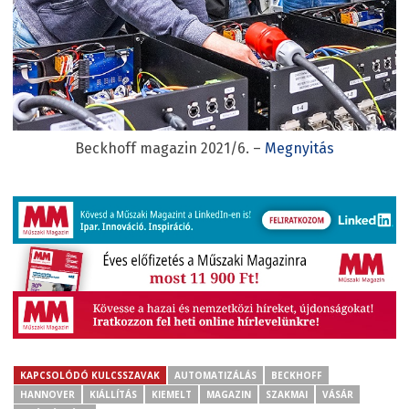
Beckhoff magazin 2021/6. –
Megnyitás
KAPCSOLÓDÓ KULCSSZAVAK
AUTOMATIZÁLÁS
BECKHOFF
HANNOVER
KIÁLLÍTÁS
KIEMELT
MAGAZIN
SZAKMAI
VÁSÁR