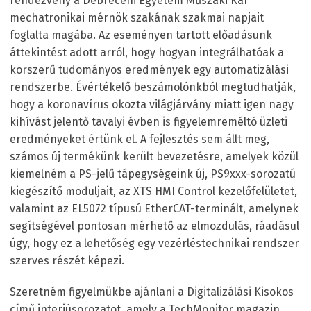
rendezvény a Debreceni Egyetem Műszaki Kar
mechatronikai mérnök szakának szakmai napjait
foglalta magába. Az eseményen tartott előadásunk
áttekintést adott arról, hogy hogyan integrálhatóak a
korszerű tudományos eredmények egy automatizálási
rendszerbe. Évértékelő beszámolónkból megtudhatják,
hogy a koronavírus okozta világjárvány miatt igen nagy
kihívást jelentő tavalyi évben is figyelemreméltó üzleti
eredményeket értünk el. A fejlesztés sem állt meg,
számos új termékünk került bevezetésre, amelyek közül
kiemelném a PS-jelű tápegységeink új, PS9xxx-sorozatú
kiegészítő moduljait, az XTS HMI Control kezelőfelületet,
valamint az EL5072 típusú EtherCAT-terminált, amelynek
segítségével pontosan mérhető az elmozdulás, ráadásul
úgy, hogy ez a lehetőség egy vezérléstechnikai rendszer
szerves részét képezi.
Szeretném figyelmükbe ajánlani a Digitalizálási Kisokos
című interjúsorozatot, amely a TechMonitor magazin