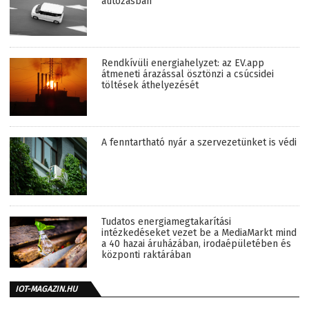
autózásban
Rendkívüli energiahelyzet: az EV.app
átmeneti árazással ösztönzi a csúcsidei
töltések áthelyezését
A fenntartható nyár a szervezetünket is védi
Tudatos energiamegtakarítási
intézkedéseket vezet be a MediaMarkt mind
a 40 hazai áruházában, irodaépületében és
központi raktárában
IOT-MAGAZIN.HU