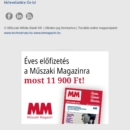
hírlevelünkre Ön is!
© Műszaki Média Kiadó Kft. | Minden jog fenntartva | További online magazinjaink:
www.technokrata.hu
www.iotmagazin.hu
HIRDETÉS