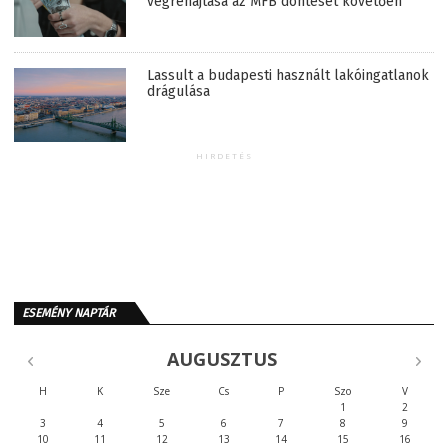
végrehajtása az MFB döntését követően
Lassult a budapesti használt lakóingatlanok
drágulása
HIRDETÉS
ESEMÉNY NAPTÁR
AUGUSZTUS
H
K
Sze
Cs
P
Szo
V
1
2
3
4
5
6
7
8
9
10
11
12
13
14
15
16