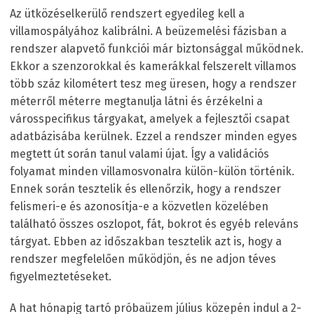
Az ütközéselkerülő rendszert egyedileg kell a
villamospályához kalibrálni. A beüzemelési fázisban a
rendszer alapvető funkciói már biztonsággal működnek.
Ekkor a szenzorokkal és kamerákkal felszerelt villamos
több száz kilométert tesz meg üresen, hogy a rendszer
méterről méterre megtanulja látni és érzékelni a
városspecifikus tárgyakat, amelyek a fejlesztői csapat
adatbázisába kerülnek. Ezzel a rendszer minden egyes
megtett út során tanul valami újat. Így a validációs
folyamat minden villamosvonalra külön-külön történik.
Ennek során tesztelik és ellenőrzik, hogy a rendszer
felismeri-e és azonosítja-e a közvetlen közelében
található összes oszlopot, fát, bokrot és egyéb releváns
tárgyat. Ebben az időszakban tesztelik azt is, hogy a
rendszer megfelelően működjön, és ne adjon téves
figyelmeztetéseket.
A hat hónapig tartó próbaüzem július közepén indul a 2-