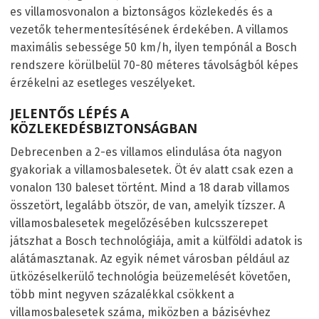
es villamosvonalon a biztonságos közlekedés és a
vezetők tehermentesítésének érdekében. A villamos
maximális sebessége 50 km/h, ilyen tempónál a Bosch
rendszere körülbelül 70-80 méteres távolságból képes
érzékelni az esetleges veszélyeket.
JELENTŐS LÉPÉS A
KÖZLEKEDÉSBIZTONSÁGBAN
Debrecenben a 2-es villamos elindulása óta nagyon
gyakoriak a villamosbalesetek. Öt év alatt csak ezen a
vonalon 130 baleset történt. Mind a 18 darab villamos
összetört, legalább ötször, de van, amelyik tízszer. A
villamosbalesetek megelőzésében kulcsszerepet
játszhat a Bosch technológiája, amit a külföldi adatok is
alátámasztanak. Az egyik német városban például az
ütközéselkerülő technológia beüzemelését követően,
több mint negyven százalékkal csökkent a
villamosbalesetek száma, miközben a bázisévhez