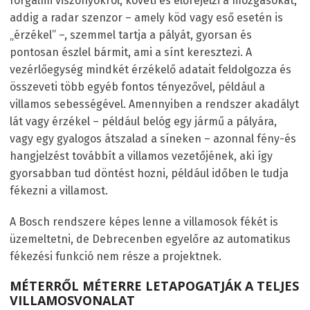
forgalmi viszonyokról, követi és előrejelzi a mozgásokat,
addig a radar szenzor – amely köd vagy eső esetén is
„érzékel” –, szemmel tartja a pályát, gyorsan és
pontosan észlel bármit, ami a sínt keresztezi. A
vezérlőegység mindkét érzékelő adatait feldolgozza és
összeveti több egyéb fontos tényezővel, például a
villamos sebességével. Amennyiben a rendszer akadályt
lát vagy érzékel – például belóg egy jármű a pályára,
vagy egy gyalogos átszalad a síneken – azonnal fény-és
hangjelzést továbbít a villamos vezetőjének, aki így
gyorsabban tud döntést hozni, például időben le tudja
fékezni a villamost.
A Bosch rendszere képes lenne a villamosok fékét is
üzemeltetni, de Debrecenben egyelőre az automatikus
fékezési funkció nem része a projektnek.
MÉTERRŐL MÉTERRE LETAPOGATJÁK A TELJES
VILLAMOSVONALAT