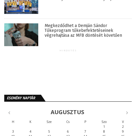
Megkezdődhet a Demján Sándor
Tőkeprogram tőkebefektetéseinek
végrehajtása az MFB döntését követően
HIRDETÉS
ESEMÉNY NAPTÁR
AUGUSZTUS
H
K
Sze
Cs
P
Szo
V
1
2
3
4
5
6
7
8
9