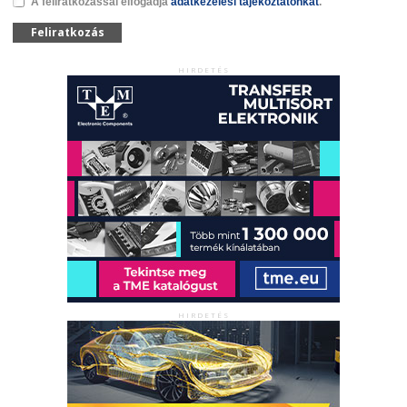
A feliratkozással elfogadja
adatkezelési tájékoztatónkat
.
Feliratkozás
HIRDETÉS
HIRDETÉS