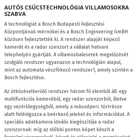
AUTÓS CSÚCSTECHNOLÓGIA VILLAMOSOKRA
SZABVA
A technológiát a Bosch Budapesti Fejlesztési
Központjának mérnökei és a Bosch Engineering GmBH
közösen fejlesztették ki. A rendszer alapját képező
kamerát és a radar szenzort a vállalat hatvani
telephelyén gyártják. A villamosbalesetek megelőzését
szolgáló rendszer ugyanazon a technológián alapul,
mint az automata vészfékező rendszer
1
, amely szintén a
Bosch fejlesztése.
Az ütközéselkerülő rendszer három fő elemből áll: egy
multifunkciós kamerából, egy radar szenzorból, illetve
egy vezérlőegységből, amely a másodperc törtrésze
alatt feldolgozza a beérkező jeleket és információkat. A
speciális adatkamera ideális kiegészítője a radar
szenzornak: míg az előbbi pontos képet készít a