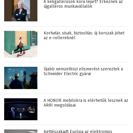
A kékgallérosok kora lejárt? Érkeznek az
újgalléros munkavállalók
Korhatár, sisak, biztosítás: új korszak jöhet
az e-rollereknél
Újabb nemzetközi elismerést szereztek a
Schneider Electric gyárai
A HONOR mobilokra is elérhetők lesznek az
ARRI megoldásai
Kettészakadt Európa az elektromos