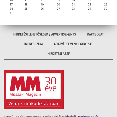
10
11
12
13
14
15
16
17
18
19
20
21
22
23
24
25
26
27
28
29
30
31
HIRDETÉSI LEHETŐSÉGEK / ADVERTISEMENTS
KAPCSOLAT
IMPRESSZUM
ADATVÉDELMI NYILATKOZAT
HIRDETÉSI ÁSZF
Értesüljön folyamatosan a műszaki élet híreiről.
Iratkozzon fel