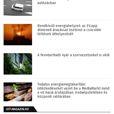
autózásban
Rendkívüli energiahelyzet: az EV.app
átmeneti árazással ösztönzi a csúcsidei
töltések áthelyezését
A fenntartható nyár a szervezetünket is védi
Tudatos energiamegtakarítási
intézkedéseket vezet be a MediaMarkt mind
a 40 hazai áruházában, irodaépületében és
központi raktárában
IOT-MAGAZIN.HU