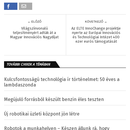
← ELŐZŐ
KÖVETKEZŐ →
Világszínvonalú
Az ELTE InnoChange projektje
teljesítményért adták át a
nyerte az Európai Innovációs
Magyar Innovációs Nagydíjat
és Technológiai Intézet 400
ezer eurós támogatását
TOVÁBBI CIKKEK A TÉMÁBAN
Kulcsfontosságú technológia ír történelmet: 50 éves a
lambdaszonda
Megújuló forrásból készült benzin éles teszten
Új robotikai üzleti központ jön létre
Robotok a munkahelyen – Készen állunk rá, hogy