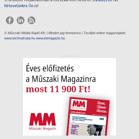
hírlevelünkre Ön is!
© Műszaki Média Kiadó Kft. | Minden jog fenntartva | További online magazinjaink:
www.technokrata.hu
www.iotmagazin.hu
HIRDETÉS