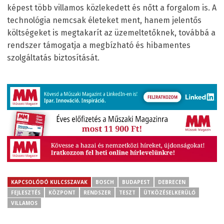
képest több villamos közlekedett és nőtt a forgalom is. A
technológia nemcsak életeket ment, hanem jelentős
költségeket is megtakarít az üzemeltetőknek, továbbá a
rendszer támogatja a megbízható és hibamentes
szolgáltatás biztosítását.
KAPCSOLÓDÓ KULCSSZAVAK
BOSCH
BUDAPEST
DEBRECEN
FEJLESZTÉS
KÖZPONT
RENDSZER
TESZT
ÜTKÖZÉSELKERÜLŐ
VILLAMOS