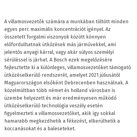
A villamosvezetők számára a munkában töltött minden
egyes perc maximális koncentrációt igényel. Az
összetett forgalmi viszonyok között könnyen
előfordulhatnak ütközések más járművekkel, ami
jelentős anyagi kárral, vagy akár súlyos személyi
sérüléssel is járhat. A Bosch ezek megelőzésére
fejlesztette ki a különleges, villamosvezetőket támogató
ütközéselkerülő rendszerét, amelyet 2021 júliusától
Magyarországon elsőként Debrecenben használnak. A
közelmúltban több német és holland városban is
üzembe helyezett és már eredményesen működő
ütközéselkerülő technológia veszély esetén
figyelmezteti a villamosvezetőket, akik így sokkal
hamarabb megkezdhetik a fékezést, elkerülhetik a
koccanásokat és a baleseteket.