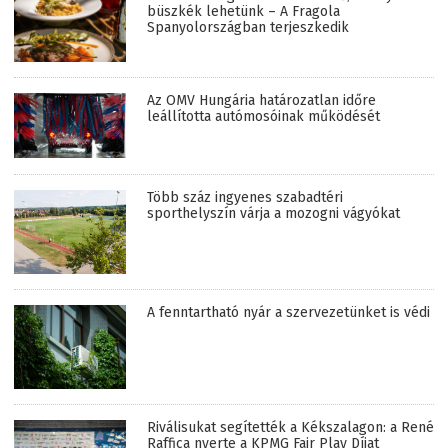
büszkék lehetünk – A Fragola
Spanyolországban terjeszkedik
Az OMV Hungária határozatlan időre
leállította autómosóinak működését
Több száz ingyenes szabadtéri
sporthelyszín várja a mozogni vágyókat
A fenntartható nyár a szervezetünket is védi
Riválisukat segítették a Kékszalagon: a René
Raffica nyerte a KPMG Fair Play Díjat