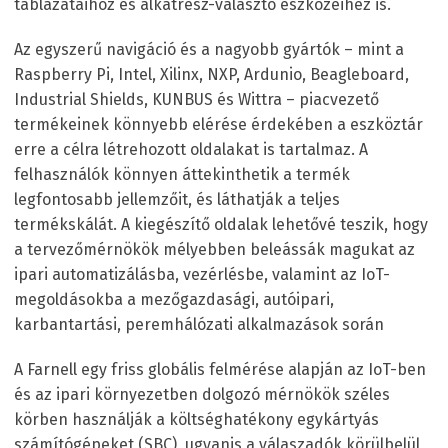
táblázataihoz és alkatrész-választó eszközeihez is.
Az egyszerű navigáció és a nagyobb gyártók – mint a
Raspberry Pi, Intel, Xilinx, NXP, Ardunio, Beagleboard,
Industrial Shields, KUNBUS és Wittra – piacvezető
termékeinek könnyebb elérése érdekében a eszköztár
erre a célra létrehozott oldalakat is tartalmaz. A
felhasználók könnyen áttekinthetik a termék
legfontosabb jellemzőit, és láthatják a teljes
termékskálát. A kiegészítő oldalak lehetővé teszik, hogy
a tervezőmérnökök mélyebben beleássák magukat az
ipari automatizálásba, vezérlésbe, valamint az IoT-
megoldásokba a mezőgazdasági, autóipari,
karbantartási, peremhálózati alkalmazások során
A Farnell egy friss globális felmérése alapján az IoT-ben
és az ipari környezetben dolgozó mérnökök széles
körben használják a költséghatékony egykártyás
számítógépeket (SBC), ugyanis a válaszadók körülbelül