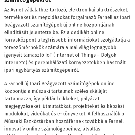
Az Avnet vállalathoz tartozó, elektronikai alaktrészeket,
termékeket és megoldásokat forgalmazó Farnell az ipari
beágyazott számítógépek új online központjának
elindítását jelentette be. Ez a dedikált online
forrásközpont a legfrissebb információkat szolgáltatja a
tervezőmérnökök számára a mai világ legnagyobb
igényeit támasztó IoT (Internet of Things – Dolgok
Internete) és peremhálózati környezetekben használt
ipari egykártyás számítógépeiről.
A Farnell új Ipari Beágyazott Számítógépek online
központja a műszaki tartalmak széles skáláját
tartalmazza, így például cikkeket, pályázati
megjegyzéseket, útmutatókat, projekteket és képzési
modulokat, videókat és e-könyveket. A felhasználók a
Műszaki Eszköztárban hozzáférnek továbbá a Farnell
innovatív online számológépeihez, átváltási