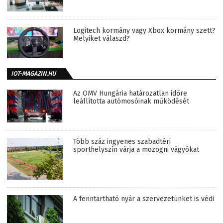
Logitech kormány vagy Xbox kormány szett?
Melyiket válaszd?
IOT-MAGAZIN.HU
Az OMV Hungária határozatlan időre
leállította autómosóinak működését
Több száz ingyenes szabadtéri
sporthelyszín várja a mozogni vágyókat
A fenntartható nyár a szervezetünket is védi