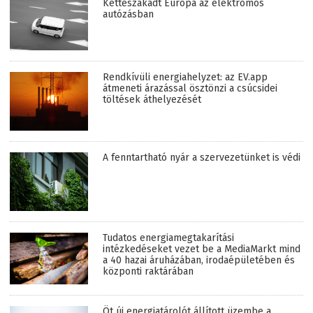
Kettészakadt Európa az elektromos
autózásban
Rendkívüli energiahelyzet: az EV.app
átmeneti árazással ösztönzi a csúcsidei
töltések áthelyezését
A fenntartható nyár a szervezetünket is védi
Tudatos energiamegtakarítási
intézkedéseket vezet be a MediaMarkt mind
a 40 hazai áruházában, irodaépületében és
központi raktárában
Öt új energiatárolót állított üzembe a