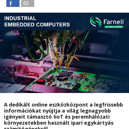
A dedikált online eszközközpont a legfrissebb
információkat nyújtja a világ legnagyobb
igényeit támasztó IioT és peremhálózati
környezetekben használt ipari egykártyás
számítógépekről.