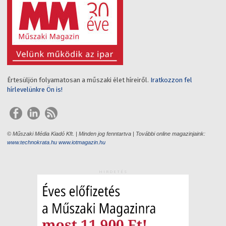
Értesüljön folyamatosan a műszaki élet híreiről.
Iratkozzon fel
hírlevelünkre Ön is!
© Műszaki Média Kiadó Kft. | Minden jog fenntartva | További online magazinjaink:
www.technokrata.hu
www.iotmagazin.hu
HIRDETÉS