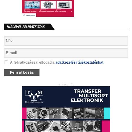
HÍRLEVÉL FELIRATKOZÁS
A feliratkozással elfogadja
adatkezelési tájékoztatónkat
.
Feliratkozás
HIRDETÉS