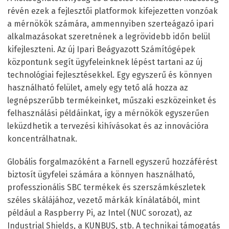
révén ezek a fejlesztői platformok kifejezetten vonzóak
a mérnökök számára, ammennyiben szerteágazó ipari
alkalmazásokat szeretnének a legrövidebb időn belül
kifejleszteni. Az új Ipari Beágyazott Számítógépek
központunk segít ügyfeleinknek lépést tartani az új
technológiai fejlesztésekkel. Egy egyszerű és könnyen
használható felület, amely egy tető alá hozza az
legnépszerűbb termékeinket, műszaki eszközeinket és
felhasználási példáinkat, így a mérnökök egyszerűen
leküzdhetik a tervezési kihívásokat és az innovációra
koncentrálhatnak.
Globális forgalmazóként a Farnell egyszerű hozzáférést
biztosít ügyfelei számára a könnyen használható,
professzionális SBC termékek és szerszámkészletek
széles skálájához, vezető márkák kínálatából, mint
például a Raspberry Pi, az Intel (NUC sorozat), az
Industrial Shields, a KUNBUS, stb. A technikai támogatás