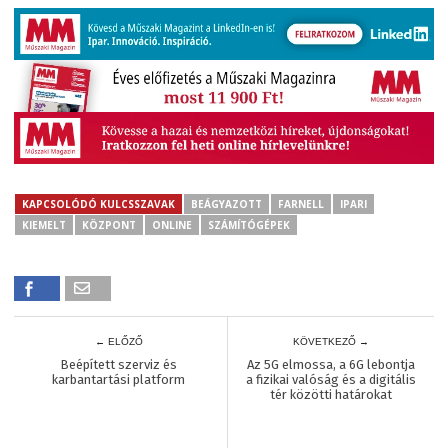
KAPCSOLÓDÓ KULCSSZAVAK
BEÁGYAZOTT
FARNELL
IPARI
KIEMELT
KÖZPONT
ONLINE
SZÁMÍTÓGÉPEK
← ELŐZŐ
KÖVETKEZŐ →
Beépített szerviz és
Az 5G elmossa, a 6G lebontja
karbantartási platform
a fizikai valóság és a digitális
tér közötti határokat