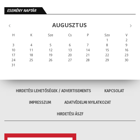
ESEMÉNY NAPTÁR
AUGUSZTUS
H
K
Sze
Cs
P
Szo
V
1
2
3
4
5
6
7
8
9
10
11
12
13
14
15
16
17
18
19
20
21
22
23
24
25
26
27
28
29
30
31
HIRDETÉSI LEHETŐSÉGEK / ADVERTISEMENTS
KAPCSOLAT
IMPRESSZUM
ADATVÉDELMI NYILATKOZAT
HIRDETÉSI ÁSZF