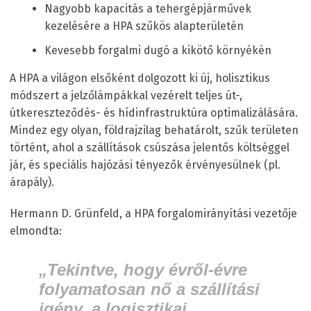
Nagyobb kapacitás a tehergépjárművek
kezelésére a HPA szűkös alapterületén
Kevesebb forgalmi dugó a kikötő környékén
A HPA a világon elsőként dolgozott ki új, holisztikus
módszert a jelzőlámpákkal vezérelt teljes út-,
útkereszteződés- és hídinfrastruktúra optimalizálására.
Mindez egy olyan, földrajzilag behatárolt, szűk területen
történt, ahol a szállítások csúszása jelentős költséggel
jár, és speciális hajózási tényezők érvényesülnek (pl.
árapály).
Hermann D. Grünfeld, a HPA forgalomirányítási vezetője
elmondta:
„Tekintve, hogy évről-évre
folyamatosan nő a szállítási
igény, a logisztikai