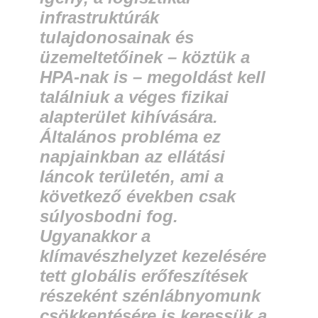
infrastruktúrák
tulajdonosainak és
üzemeltetőinek – köztük a
HPA-nak is – megoldást kell
találniuk a véges fizikai
alapterület kihívására.
Általános probléma ez
napjainkban az ellátási
láncok területén, ami a
következő években csak
súlyosbodni fog.
Ugyanakkor a
klímavészhelyzet kezelésére
tett globális erőfeszítések
részeként szénlábnyomunk
csökkentésére is keressük a