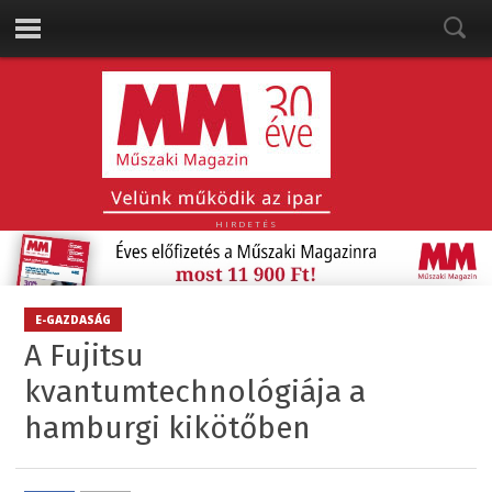
HIRDETÉS
E-GAZDASÁG
A Fujitsu
kvantumtechnológiája a
hamburgi kikötőben