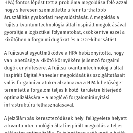
HPA) fontos lépést tett a probléma megoldása felé azzal,
hogy sikeresen szemléltette a fenntarthatóbb
áruszállítás gyakorlati megvalósítását. A megoldás a
Fujitsu kvantumtechnológia által inspirált megoldásával
gyorsítja a logisztikai folyamatokat, csökkentve ezzel a
kikötőben a forgalmi dugókat és a CO
2
-kibocsátást.
A Fujitsuval együttműködve a HPA bebizonyította, hogy
van lehetőség a kikötő környékére jellemző forgalmi
dugók enyhítésére. A Fujitsu kvantumtechnológia által
inspirált Digital Annealer megoldását és szolgáltatásait
valós forgalmi adatokra alkalmazva a HPA lehetőséget
teremtett a forgalom teljes kikötői területre kiterjedő
optimalizálására – a meglévő forgalomirányítási
infrastruktúra felhasználásával.
A jelzőlámpás kereszteződések helyi felügyelete helyett
a kvantumtechnológia által inspirált megoldás a teljes