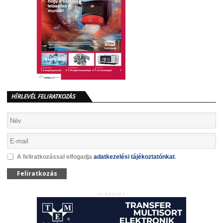
HÍRLEVÉL FELIRATKOZÁS
A feliratkozással elfogadja
adatkezelési tájékoztatónkat
.
Feliratkozás
HIRDETÉS