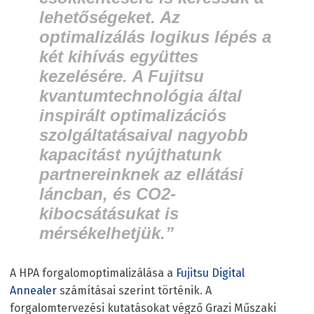
lehetőségeket. Az
optimalizálás logikus lépés a
két kihívás együttes
kezelésére. A Fujitsu
kvantumtechnológia által
inspirált optimalizációs
szolgáltatásaival nagyobb
kapacitást nyújthatunk
partnereinknek az ellátási
láncban, és CO
2
-
kibocsátásukat is
mérsékelhetjük.”
A HPA forgalomoptimalizálása a
Fujitsu Digital
Annealer
számításai szerint történik. A
forgalomtervezési kutatásokat végző Grazi Műszaki