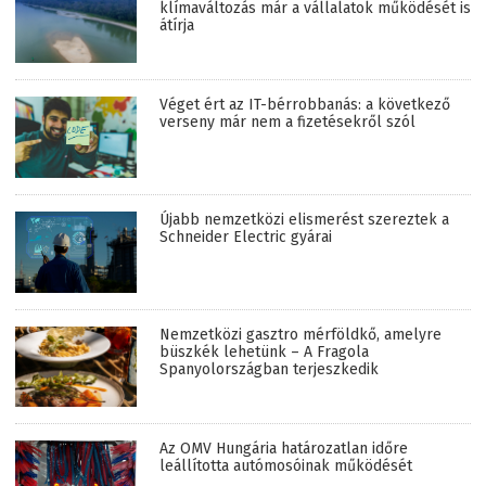
klímaváltozás már a vállalatok működését is
átírja
Véget ért az IT-bérrobbanás: a következő
verseny már nem a fizetésekről szól
Újabb nemzetközi elismerést szereztek a
Schneider Electric gyárai
Nemzetközi gasztro mérföldkő, amelyre
büszkék lehetünk – A Fragola
Spanyolországban terjeszkedik
Az OMV Hungária határozatlan időre
leállította autómosóinak működését