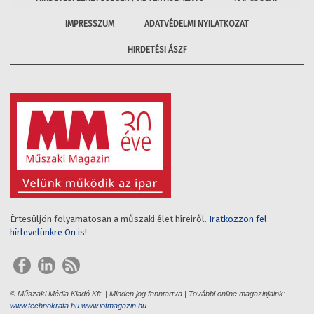
IMPRESSZUM
ADATVÉDELMI NYILATKOZAT
HIRDETÉSI ÁSZF
Értesüljön folyamatosan a műszaki élet híreiről.
Iratkozzon fel
hírlevelünkre Ön is!
© Műszaki Média Kiadó Kft. | Minden jog fenntartva | További online magazinjaink:
www.technokrata.hu
www.iotmagazin.hu