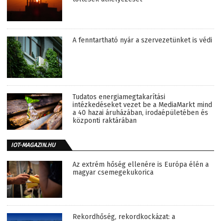
A fenntartható nyár a szervezetünket is védi
Tudatos energiamegtakarítási
intézkedéseket vezet be a MediaMarkt mind
a 40 hazai áruházában, irodaépületében és
központi raktárában
IOT-MAGAZIN.HU
Az extrém hőség ellenére is Európa élén a
magyar csemegekukorica
Rekordhőség, rekordkockázat: a