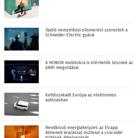
Újabb nemzetközi elismerést szereztek a
Schneider Electric gyárai
A HONOR mobilokra is elérhetők lesznek az
ARRI megoldásai
Kettészakadt Európa az elektromos
autózásban
Rendkívüli energiahelyzet: az EV.app
átmeneti árazással ösztönzi a csúcsidei
töltések áthelyezését