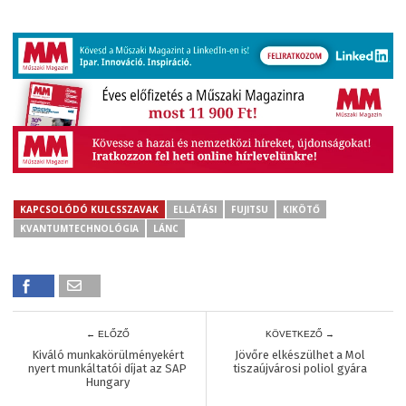
KAPCSOLÓDÓ KULCSSZAVAK
ELLÁTÁSI
FUJITSU
KIKÖTŐ
KVANTUMTECHNOLÓGIA
LÁNC
← ELŐZŐ
KÖVETKEZŐ →
Kiváló munkakörülményekért
Jövőre elkészülhet a Mol
nyert munkáltatói díjat az SAP
tiszaújvárosi poliol gyára
Hungary