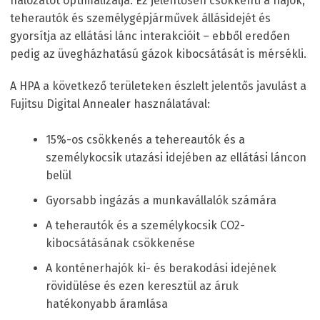
hálózatot optimalizálja. Ez jelentősen csökkenti a hajók,
teherautók és személygépjárművek állásidejét és
gyorsítja az ellátási lánc interakcióit – ebből eredően
pedig az üvegházhatású gázok kibocsátását is mérsékli.
A HPA a következő területeken észlelt jelentős javulást a
Fujitsu Digital Annealer használatával:
15%-os csökkenés a tehereautók és a
személykocsik utazási idejében az ellátási láncon
belül
Gyorsabb ingázás a munkavállalók számára
A teherautók és a személykocsik CO
2
-
kibocsátásának csökkenése
A konténerhajók ki- és berakodási idejének
rövidülése és ezen keresztül az áruk
hatékonyabb áramlása