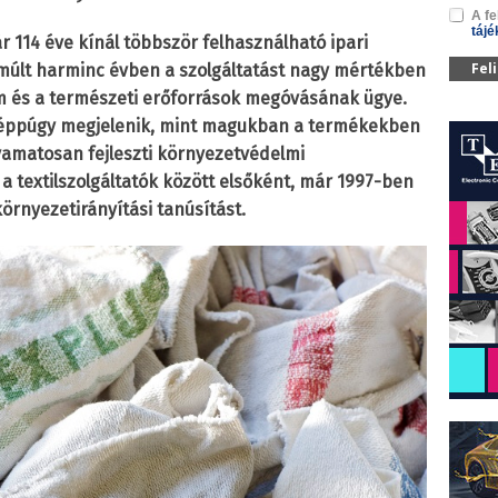
A fe
tájé
 114 éve kínál többször felhasználható ipari
Fel
lmúlt harminc évben a szolgáltatást nagy mértékben
 és a természeti erőforrások megóvásának ügye.
éppúgy megjelenik, mint magukban a termékekben
olyamatosan fejleszti környezetvédelmi
 a textilszolgáltatók között elsőként, már 1997-ben
környezetirányítási tanúsítást.