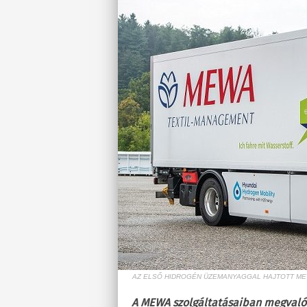
AZ ELSŐ HIDROGÉN ÜZEMANYAGGAL HAJTOTT ME
A MEWA szolgáltatásaiban megvaló