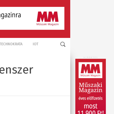
TECHNOKRATA
IOT
HIRDETÉS
enszer