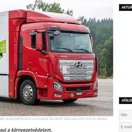
AKTUÁ
HÍRLE
WA TEHERGÉPKOCSI SVÁJCBAN TELJESÍT SZOLGÁLATOT (FOTÓ: MEWA)
sul a környezetvédelem.