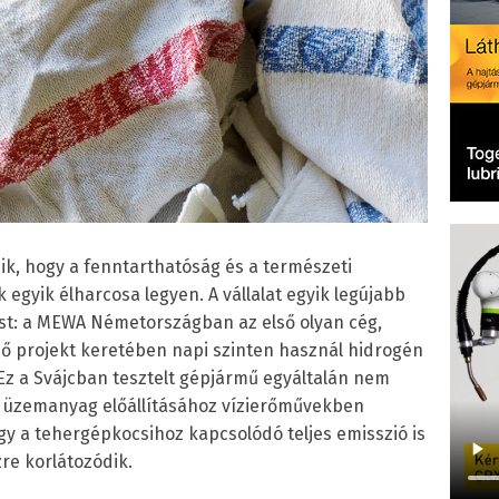
k, hogy a fenntarthatóság és a természeti
gyik élharcosa legyen. A vállalat egyik legújabb
vést: a MEWA Németországban az első olyan cég,
edő projekt keretében napi szinten használ hidrogén
Ez a Svájcban tesztelt gépjármű egyáltalán nem
én üzemanyag előállításához vízierőművekben
gy a tehergépkocsihoz kapcsolódó teljes emisszió is
re korlátozódik.