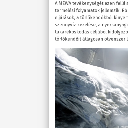
A MEWA tevékenységét ezen felül 
termelési folyamatok jellemzik. E
eljárások, a törlőkendőkből kinye
szennyvíz kezelése, a nyersanyagok
takarékoskodás céljából kidolgoz
törlőkendőit átlagosan ötvenszer l