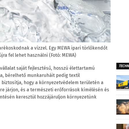
rékoskodnak a vízzel. Egy MEWA ipari törlőkendőt
újra fel lehet használni (Fotó: MEWA)
TECHN
 vállalat saját fejlesztésű, hosszú élettartamú
a, bérelhető munkaruháit pedig textil
 biztosítja, hogy a környezetvédelem területén a
re járjon, és a természeti erőforrások kímélésén és
tésén keresztül hozzájáruljon környezetünk