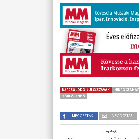
KAPCSOLÓDÓ KULCSSZAVAK
HIDROGÉNHAJ
TÖRLŐKENDŐ
MEGOSZTÁS
MEGOSZTÁS
← ELŐZŐ