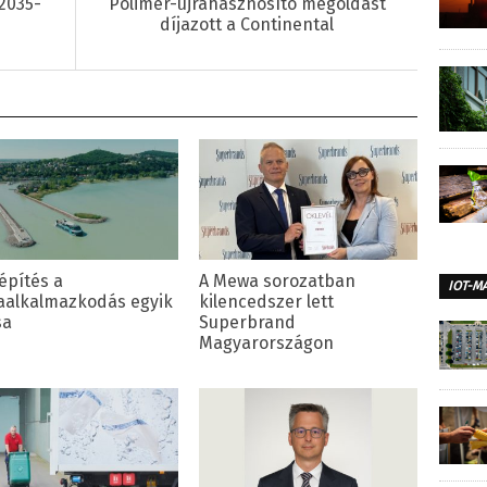
2035-
Polimer-újrahasznosító megoldást
díjazott a Continental
építés a
A Mewa sorozatban
IOT-M
aalkalmazkodás egyik
kilencedszer lett
sa
Superbrand
Magyarországon