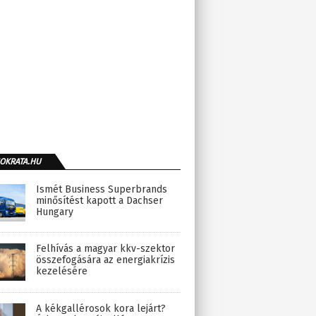
OKRATA.HU
Ismét Business Superbrands
minősítést kapott a Dachser
Hungary
Felhívás a magyar kkv-szektor
összefogására az energiakrízis
kezelésére
A kékgallérosok kora lejárt?