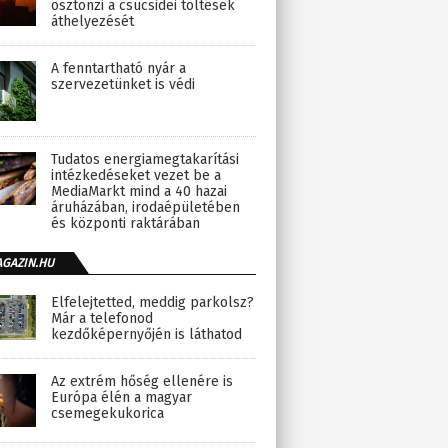
ösztönzi a csúcsidei töltések
áthelyezését
A fenntartható nyár a
szervezetünket is védi
Tudatos energiamegtakarítási
intézkedéseket vezet be a
MediaMarkt mind a 40 hazai
áruházában, irodaépületében
és központi raktárában
AGAZIN.HU
Elfelejtetted, meddig parkolsz?
Már a telefonod
kezdőképernyőjén is láthatod
Az extrém hőség ellenére is
Európa élén a magyar
csemegekukorica