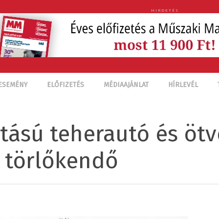
HIRDETÉS
ESEMÉNY
ELŐFIZETÉS
MÉDIAAJÁNLAT
HÍRLEVÉL
tású teherautó és ötv
 törlőkendő