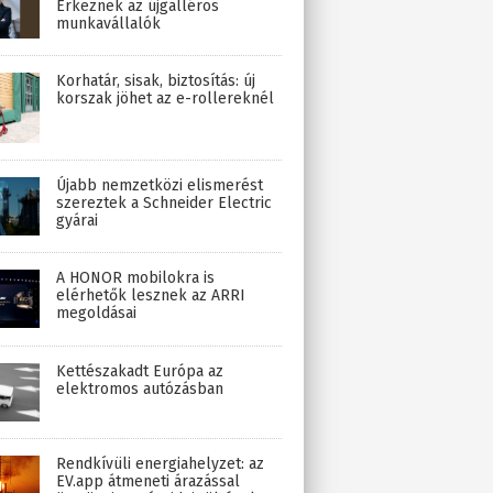
Érkeznek az újgalléros
munkavállalók
Korhatár, sisak, biztosítás: új
korszak jöhet az e-rollereknél
Újabb nemzetközi elismerést
szereztek a Schneider Electric
gyárai
A HONOR mobilokra is
elérhetők lesznek az ARRI
megoldásai
Kettészakadt Európa az
elektromos autózásban
Rendkívüli energiahelyzet: az
EV.app átmeneti árazással