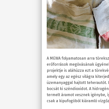
A MEWA folyamatosan arra törekszi
erőforrások megóvásának ügyének e
projektje is aláhúzza ezt a törek
amely egy az egész világra kiterj
üzemanyaggal hajtott teherautót. 
bocsát ki széndioxidot. A hidrog
termelt áramot vesznek igénybe, í
csak a kipufogóból kiáramló vízgőz