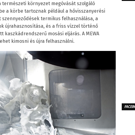
a természeti környezet megóvását szolgáló
bbe a körbe tartoznak például a hővisszanyerési
rt szennyeződések termikus felhasználása, a
 újrahasznosítása, és a friss vízzel történő
ott kaszkádrendszerű mosási eljárás. A MEWA
ehet kimosni és újra felhasználni.
FACEB