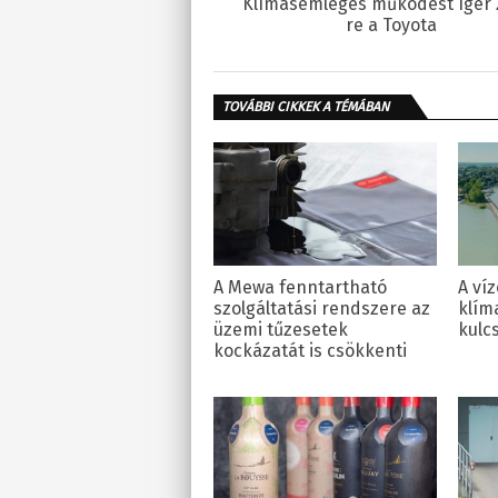
Klímasemleges működést ígér 
re a Toyota
TOVÁBBI CIKKEK A TÉMÁBAN
A Mewa fenntartható
A víz
szolgáltatási rendszere az
klím
üzemi tűzesetek
kulc
kockázatát is csökkenti