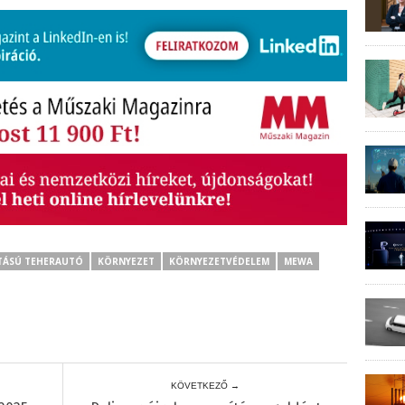
TÁSÚ TEHERAUTÓ
KÖRNYEZET
KÖRNYEZETVÉDELEM
MEWA
KÖVETKEZŐ →