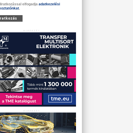
liratkozással elfogadja
adatkezelési
koztatónkat
.
iratkozás
HIRDETÉS
HIRDETÉS