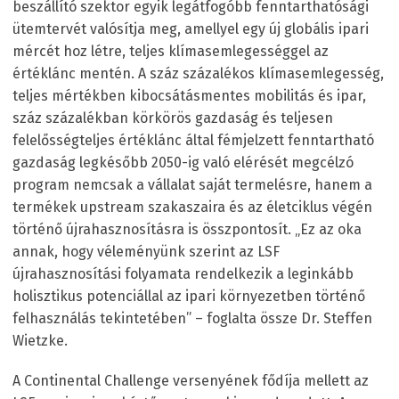
beszállító szektor egyik legátfogóbb fenntarthatósági
ütemtervét valósítja meg, amellyel egy új globális ipari
mércét hoz létre, teljes klímasemlegességgel az
értéklánc mentén. A száz százalékos klímasemlegesség,
teljes mértékben kibocsátásmentes mobilitás és ipar,
száz százalékban körkörös gazdaság és teljesen
felelősségteljes értéklánc által fémjelzett fenntartható
gazdaság legkésőbb 2050-ig való elérését megcélzó
program nemcsak a vállalat saját termelésre, hanem a
termékek upstream szakaszaira és az életciklus végén
történő újrahasznosításra is összpontosít. „Ez az oka
annak, hogy véleményünk szerint az LSF
újrahasznosítási folyamata rendelkezik a leginkább
holisztikus potenciállal az ipari környezetben történő
felhasználás tekintetében” – foglalta össze Dr. Steffen
Wietzke.
A Continental Challenge versenyének fődíja mellett az