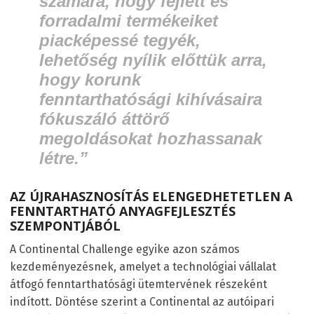
számára, hogy fejlett és
forradalmi termékeiket
piacképessé tegyék,
lehetőség nyílik előttük arra,
hogy korunk
fenntarthatósági kihívásaira
fókuszáló áttörő
megoldásokat hozhassanak
létre.”
AZ ÚJRAHASZNOSÍTÁS ELENGEDHETETLEN A
FENNTARTHATÓ ANYAGFEJLESZTÉS
SZEMPONTJÁBÓL
A Continental Challenge egyike azon számos
kezdeményezésnek, amelyet a technológiai vállalat
átfogó fenntarthatósági ütemtervének részeként
indított. Döntése szerint a Continental az autóipari