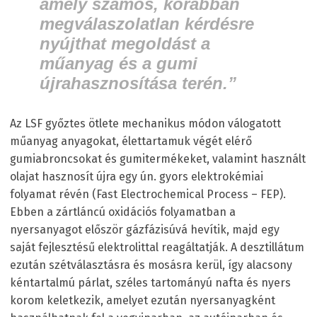
amely számos, korábban
megválaszolatlan kérdésre
nyújthat megoldást a
műanyag és a gumi
újrahasznosítása terén.”
Az LSF győztes ötlete mechanikus módon válogatott
műanyag anyagokat, élettartamuk végét elérő
gumiabroncsokat és gumitermékeket, valamint használt
olajat hasznosít újra egy ún. gyors elektrokémiai
folyamat révén (Fast Electrochemical Process – FEP).
Ebben a zártláncú oxidációs folyamatban a
nyersanyagot először gázfázisúvá hevítik, majd egy
saját fejlesztésű elektrolittal reagáltatják. A desztillátum
ezután szétválasztásra és mosásra kerül, így alacsony
kéntartalmú párlat, széles tartományú nafta és nyers
korom keletkezik, amelyet ezután nyersanyagként