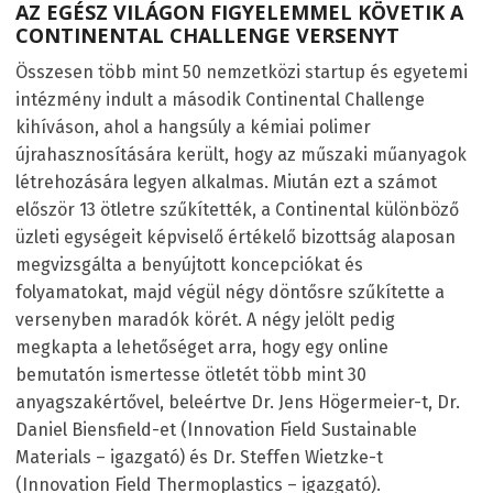
AZ EGÉSZ VILÁGON FIGYELEMMEL KÖVETIK A
CONTINENTAL CHALLENGE VERSENYT
Összesen több mint 50 nemzetközi startup és egyetemi
intézmény indult a második Continental Challenge
kihíváson, ahol a hangsúly a kémiai polimer
újrahasznosítására került, hogy az műszaki műanyagok
létrehozására legyen alkalmas. Miután ezt a számot
először 13 ötletre szűkítették, a Continental különböző
üzleti egységeit képviselő értékelő bizottság alaposan
megvizsgálta a benyújtott koncepciókat és
folyamatokat, majd végül négy döntősre szűkítette a
versenyben maradók körét. A négy jelölt pedig
megkapta a lehetőséget arra, hogy egy online
bemutatón ismertesse ötletét több mint 30
anyagszakértővel, beleértve Dr. Jens Högermeier-t, Dr.
Daniel Biensfield-et (Innovation Field Sustainable
Materials – igazgató) és Dr. Steffen Wietzke-t
(Innovation Field Thermoplastics – igazgató).