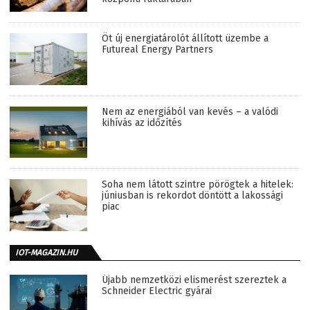
Öt új energiatárolót állított üzembe a
Futureal Energy Partners
Nem az energiából van kevés – a valódi
kihívás az időzítés
Soha nem látott szintre pörögtek a hitelek:
júniusban is rekordot döntött a lakossági
piac
IOT-MAGAZIN.HU
Újabb nemzetközi elismerést szereztek a
Schneider Electric gyárai