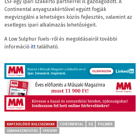
LSF egy ipari szakértő partnerrel is gazdagodott. A
Continental anyagszakértőivel együtt fogják
megvizsgálni a lehetséges közös fejlesztés, valamint az
esetleges ipari alkalmazás lehetőségeit.
A Low Sulphur Fuels-ről és megoldásairól további
információ
itt
található.
KAPCSOLÓDÓ KULCSSZAVAK
CONTINENTAL
DÍJ
POLIMER
ÚJRAHASZNOSÍTÁS
VERSENY