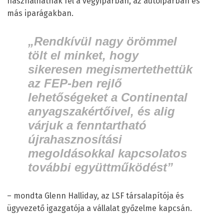
használhatnak fel a vegyiparban, az autóiparban és
más iparágakban.
„Rendkívül nagy örömmel
tölt el minket, hogy
sikeresen megismertethettük
az FEP-ben rejlő
lehetőségeket a Continental
anyagszakértőivel, és alig
várjuk a fenntartható
újrahasznosítási
megoldásokkal kapcsolatos
további együttműködést”
– mondta Glenn Halliday, az LSF társalapítója és
ügyvezető igazgatója a vállalat győzelme kapcsán.