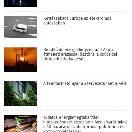
Kettészakadt Európa az elektromos
autózásban
Rendkívüli energiahelyzet: az EV.app
átmeneti árazással ösztönzi a csúcsidei
töltések áthelyezését
A fenntartható nyár a szervezetünket is védi
Tudatos energiamegtakarítási
intézkedéseket vezet be a MediaMarkt mind
a 40 hazai áruházában, irodaépületében és
központi raktárában