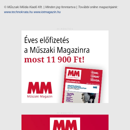
© Műszaki Média Kiadó Kft. | Minden jog fenntartva | További online magazinjaink:
www.technokrata.hu
www.iotmagazin.hu
HIRDETÉS
HIRDETÉS