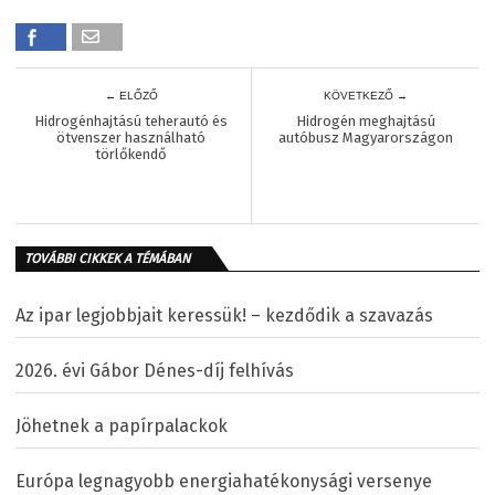
← ELŐZŐ
KÖVETKEZŐ →
Hidrogénhajtású teherautó és
Hidrogén meghajtású
ötvenszer használható
autóbusz Magyarországon
törlőkendő
TOVÁBBI CIKKEK A TÉMÁBAN
Az ipar legjobbjait keressük! – kezdődik a szavazás
2026. évi Gábor Dénes-díj felhívás
Jöhetnek a papírpalackok
Európa legnagyobb energiahatékonysági versenye