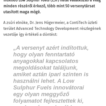
működő Low Sulphur Fuels (LSF) fiatal vállalkozás a világ
minden részéről érkező, több mint 50 versenytársat
utasított maga mögé.
A zsűri elnöke, Dr. Jens Högermeier, a ContiTech üzleti
terület Advanced Technology Development részlegének
vezetője így értékeli a döntést:
„A versenyt azért indítottuk,
hogy olyan fenntartató
anyagokkal kapcsolatos
megoldásokat találjunk,
amiket aztán ipari szinten is
használni lehet. A Low
Sulphur Fuels innovátorai
egy olyan meggyőző
folyamatot fejlesztettek ki,