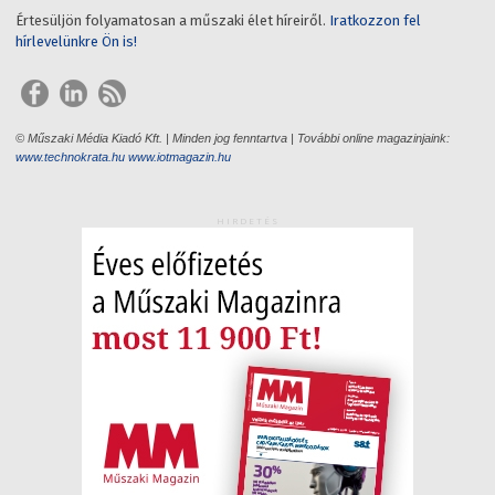
Értesüljön folyamatosan a műszaki élet híreiről.
Iratkozzon fel
hírlevelünkre Ön is!
© Műszaki Média Kiadó Kft. | Minden jog fenntartva | További online magazinjaink:
www.technokrata.hu
www.iotmagazin.hu
HIRDETÉS