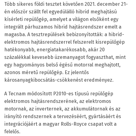
Több sikeres földi tesztet követően 2021. december 21-
én először szállt fel egyedülálló hibrid meghajtású
kísérleti repülőgép, amelyet a világon elsőként egy
integrált párhuzamos hibrid hajtásrendszer emelt a
magasba. A tesztrepülések bebizonyították: a hibrid-
elektromos hajtásrendszerrel felszerelt kisrepülőgép
hatékonyabb, energiatakarékosabb, akár 20
százalékkal kevesebb üzemanyagot fogyaszthat, mint
egy hagyományos belső égésű motorral meghajtott,
azonos méretű repülőgép. Ez jelentős
károsanyagkibocsátás-csökkenést eredményez.
A Tecnam módosított P2010-es típusú repülőgép
elektromos hajtásrendszerének, az elektromos
motornak, az inverternek, az akkumulátornak és az
irányító rendszernek a tervezéséért, gyártásáért és
integrációjáért a magyar Rolls-Royce csapat volt a
felelős.