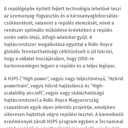
A repülőgépbe épített fejlett technológia lehetővé teszi
az üzemanyag-fogyasztás és a károsanyagkibocsátás-
csökkentését, valamint a repülés elemzését, mivel a
rendszer optimális működése érdekében a repülés
során valós idejű, átfogó adatokat gyűjt. A
hajtásrendszer megalkotása egyúttal a Rolls-Royce
globális fenntarthatósági célkitűzéseit is jól tükrözi,
hogy a vállalat hozzájáruljon, hogy 2050-re
karbonsemleges legyen a repülés és a teljes légiipar.
A H3PS (“High power”, vagyis nagy teljesítményű, “Hybrid
powertrain”, vagyis hibrid hajtásláncú és “High-
scalability aircraft”, vagyis nagy skálázhatóságú
hajtásrendszer) a Rolls-Royce Magyarország
csapatának egyik olyan jelentős projektje, amelyben
sikeresen hajtottak végre repülési tesztet. A kiemelkedő
eredménnyel zárult H3PS program egyben a Tecnammal