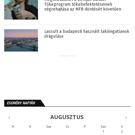
Tőkeprogram tőkebefektetéseinek
végrehajtása az MFB döntését követően
Lassult a budapesti használt lakóingatlanok
drágulása
HIRDETÉS
ESEMÉNY NAPTÁR
AUGUSZTUS
H
K
Sze
Cs
P
Szo
V
1
2