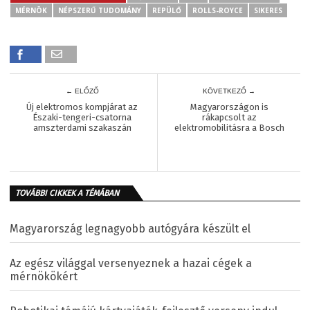
MÉRNÖK
NÉPSZERŰ TUDOMÁNY
REPÜLŐ
ROLLS-ROYCE
SIKERES
← ELŐZŐ
KÖVETKEZŐ →
Új elektromos kompjárat az
Magyarországon is
Északi-tengeri-csatorna
rákapcsolt az
amszterdami szakaszán
elektromobilitásra a Bosch
TOVÁBBI CIKKEK A TÉMÁBAN
Magyarország legnagyobb autógyára készült el
Az egész világgal versenyeznek a hazai cégek a
mérnökökért