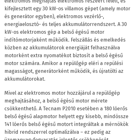
elektromos meghajtás elektromos részéért felelt, és
kifejlesztett egy 30 kW-os villamos gépet (amely motor
és generátor egyben), elektromos vezérlő-,
energiaelosztó- és teljes akkumulátorrendszert. A 30
kW-os elektromos gép a belső égésű motor
indítómotorjaként működik. Felszállás és emelkedés
közben az akkumulátorok energiáját felhasználva
motorként extra nyomatékot biztosít a belső égésű
motor számára. Amikor a repülőgép eléri a repülési
magasságot, generátorként működik, és újratölti az
akkumulátorokat.
Mivel az elektromos motor hozzájárul a repülőgép
meghajtásához, a belső égésű motor mérete
csökkenthető. A Tecnam P2010 esetében a 180 lóerős
belső égésű alapmotor helyett egy kisebb, mindössze
141 lóerős belső égésű motort integráltak a mérnökök
hibrid rendszerrel optimalizálva – ez pedig az
üzemanyag-fogyasztás jelentős csökkenését