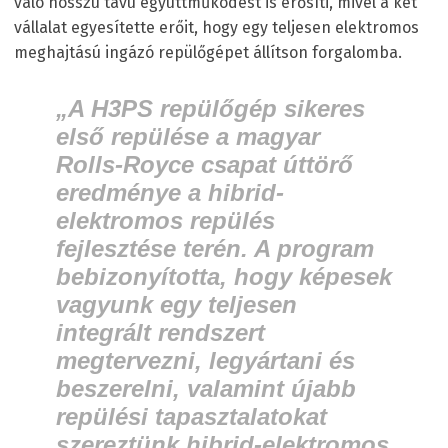
való hosszú távú együttműködést is erősíti, mivel a két
vállalat egyesítette erőit, hogy egy teljesen elektromos
meghajtású ingázó repülőgépet állítson forgalomba.
„A H3PS repülőgép sikeres
első repülése a magyar
Rolls-Royce csapat úttörő
eredménye a hibrid-
elektromos repülés
fejlesztése terén. A program
bebizonyította, hogy képesek
vagyunk egy teljesen
integrált rendszert
megtervezni, legyártani és
beszerelni, valamint újabb
repülési tapasztalatokat
szereztünk hibrid-elektromos