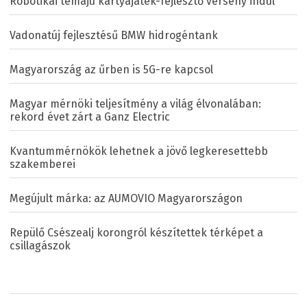
Robotikai témájú kártyajáték-fejlesztő verseny indul
Vadonatúj fejlesztésű BMW hidrogéntank
Magyarország az űrben is 5G-re kapcsol
Magyar mérnöki teljesítmény a világ élvonalában:
rekord évet zárt a Ganz Electric
Kvantummérnökök lehetnek a jövő legkeresettebb
szakemberei
Megújult márka: az AUMOVIO Magyarországon
Repülő Csészealj korongról készítettek térképet a
csillagászok