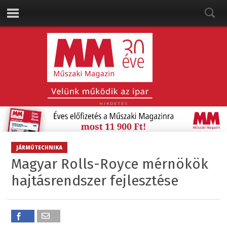
HIRDETÉS
JÁRMŰTECHNIKA
Magyar Rolls-Royce mérnökök
hajtásrendszer fejlesztése