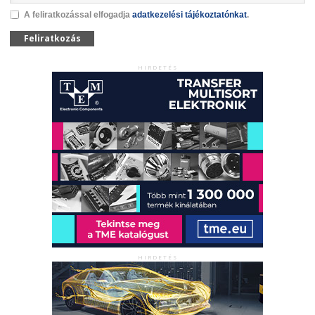
A feliratkozással elfogadja
adatkezelési tájékoztatónkat
.
Feliratkozás
HIRDETÉS
HIRDETÉS