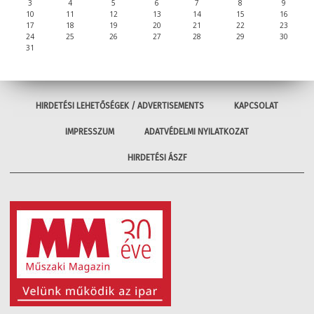
3
4
5
6
7
8
9
10
11
12
13
14
15
16
17
18
19
20
21
22
23
24
25
26
27
28
29
30
31
HIRDETÉSI LEHETŐSÉGEK / ADVERTISEMENTS
KAPCSOLAT
IMPRESSZUM
ADATVÉDELMI NYILATKOZAT
HIRDETÉSI ÁSZF