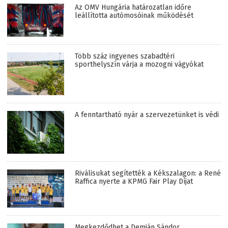
Az OMV Hungária határozatlan időre
leállította autómosóinak működését
Több száz ingyenes szabadtéri
sporthelyszín várja a mozogni vágyókat
A fenntartható nyár a szervezetünket is védi
Riválisukat segítették a Kékszalagon: a René
Raffica nyerte a KPMG Fair Play Díjat
Megkezdődhet a Demján Sándor