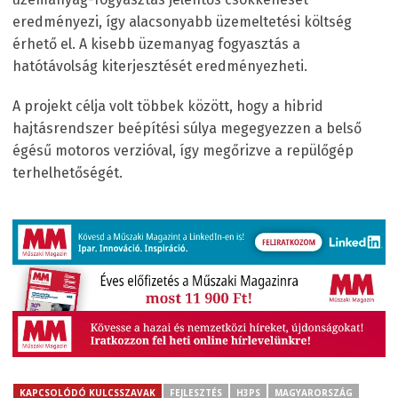
eredményezi, így alacsonyabb üzemeltetési költség
érhető el. A kisebb üzemanyag fogyasztás a
hatótávolság kiterjesztését eredményezheti.
A projekt célja volt többek között, hogy a hibrid
hajtásrendszer beépítési súlya megegyezzen a belső
égésű motoros verzióval, így megőrizve a repülőgép
terhelhetőségét.
KAPCSOLÓDÓ KULCSSZAVAK
FEJLESZTÉS
H3PS
MAGYARORSZÁG