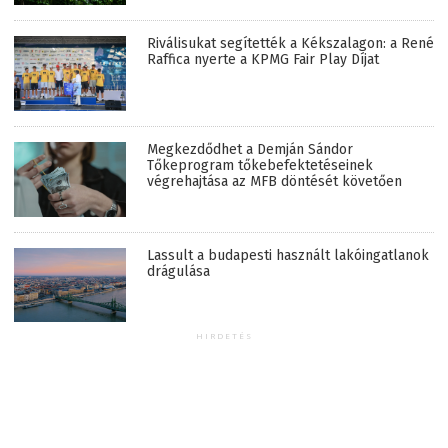
Riválisukat segítették a Kékszalagon: a René
Raffica nyerte a KPMG Fair Play Díjat
Megkezdődhet a Demján Sándor
Tőkeprogram tőkebefektetéseinek
végrehajtása az MFB döntését követően
Lassult a budapesti használt lakóingatlanok
drágulása
HIRDETÉS