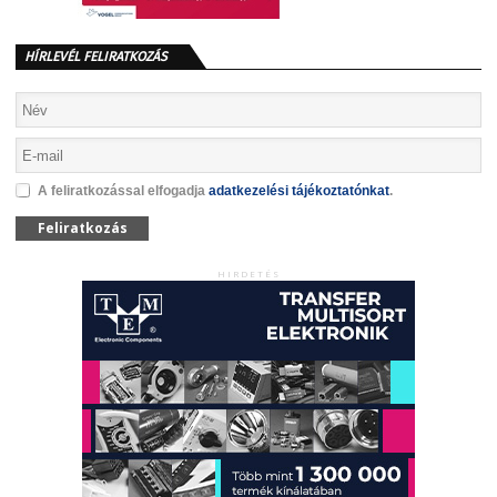
HÍRLEVÉL FELIRATKOZÁS
A feliratkozással elfogadja
adatkezelési tájékoztatónkat
.
Feliratkozás
HIRDETÉS