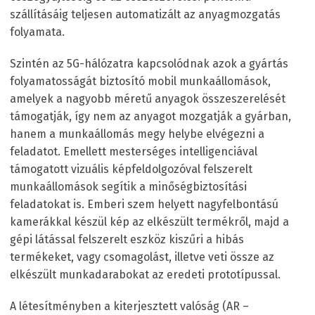
szállításáig teljesen automatizált az anyagmozgatás
folyamata.
Szintén az 5G-hálózatra kapcsolódnak azok a gyártás
folyamatosságát biztosító mobil munkaállomások,
amelyek a nagyobb méretű anyagok összeszerelését
támogatják, így nem az anyagot mozgatják a gyárban,
hanem a munkaállomás megy helybe elvégezni a
feladatot. Emellett mesterséges intelligenciával
támogatott vizuális képfeldolgozóval felszerelt
munkaállomások segítik a minőségbiztosítási
feladatokat is. Emberi szem helyett nagyfelbontású
kamerákkal készül kép az elkészült termékről, majd a
gépi látással felszerelt eszköz kiszűri a hibás
termékeket, vagy csomagolást, illetve veti össze az
elkészült munkadarabokat az eredeti prototípussal.
A létesítményben a kiterjesztett valóság (AR –