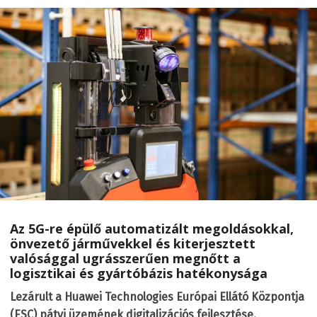
Az 5G-re épülő automatizált megoldásokkal,
önvezető járművekkel és kiterjesztett
valósággal ugrásszerűen megnőtt a
logisztikai és gyártóbázis hatékonysága
Lezárult a Huawei Technologies Európai Ellátó Központja
(ESC) pátyi üzemének digitalizációs fejlesztése,