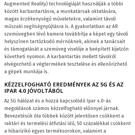
Augmented Reality) technológiáját használják a többi
között karbantartásra, a munkatársak oktatására,
magas érzékenységű műveletekre, valamint távoli
műszaki segítségnyújtásra is. A gyakorlatban az AR
szemüvegben lévő kamera továbbítja a képet egy távoli
helyszínen tartózkodó mérnöknek, akinek a tanácsait
és támogatását a szemüveg viselője a beépített kijelzőn
követheti nyomon. A karbantartás mellett távolról
elvégezhető a végtermékek tesztelése és ellenőrizhető
a gépek munkája is.
KÉZZELFOGHATÓ EREDMÉNYEK AZ 5G ÉS AZ
IPAR 4.0 JÓVOLTÁBÓL
Az 5G hálózat és a hozzá kapcsolódó Ipar 4.0-ás
megoldások számos kézzelfogható előnnyel járnak.
Bevezetésük óta többek között jelentősen csökkent a
raktári és termelési átfutási idő, 50 százalékkal csökkent
a hibarizikó egyes terméksorokon, valamint a