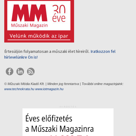
Értesüljön folyamatosan a műszaki élet híreiről.
Iratkozzon fel
hírlevelünkre Ön is!
© Műszaki Média Kiadó Kft. | Minden jog fenntartva | További online magazinjaink:
www.technokrata.hu
www.iotmagazin.hu
HIRDETÉS