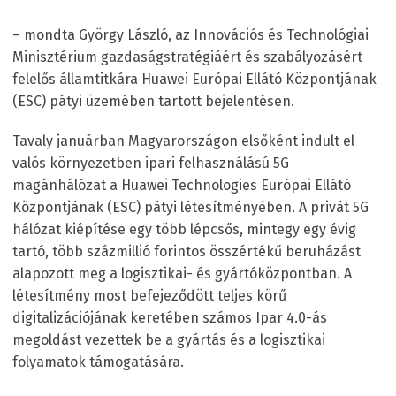
– mondta György László, az Innovációs és Technológiai
Minisztérium gazdaságstratégiáért és szabályozásért
felelős államtitkára Huawei Európai Ellátó Központjának
(ESC) pátyi üzemében tartott bejelentésen.
Tavaly januárban Magyarországon elsőként indult el
valós környezetben ipari felhasználású 5G
magánhálózat a Huawei Technologies Európai Ellátó
Központjának (ESC) pátyi létesítményében. A privát 5G
hálózat kiépítése egy több lépcsős, mintegy egy évig
tartó, több százmillió forintos összértékű beruházást
alapozott meg a logisztikai- és gyártóközpontban. A
létesítmény most befejeződött teljes körű
digitalizációjának keretében számos Ipar 4.0-ás
megoldást vezettek be a gyártás és a logisztikai
folyamatok támogatására.