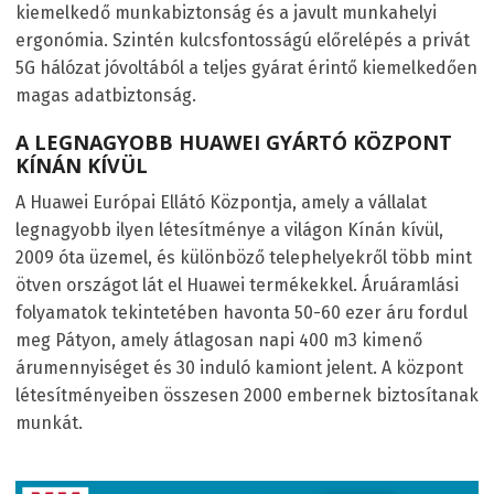
kiemelkedő munkabiztonság és a javult munkahelyi
ergonómia. Szintén kulcsfontosságú előrelépés a privát
5G hálózat jóvoltából a teljes gyárat érintő kiemelkedően
magas adatbiztonság.
A LEGNAGYOBB HUAWEI GYÁRTÓ KÖZPONT
KÍNÁN KÍVÜL
A Huawei Európai Ellátó Központja, amely a vállalat
legnagyobb ilyen létesítménye a világon Kínán kívül,
2009 óta üzemel, és különböző telephelyekről több mint
ötven országot lát el Huawei termékekkel. Áruáramlási
folyamatok tekintetében havonta 50-60 ezer áru fordul
meg Pátyon, amely átlagosan napi 400 m3 kimenő
árumennyiséget és 30 induló kamiont jelent. A központ
létesítményeiben összesen 2000 embernek biztosítanak
munkát.