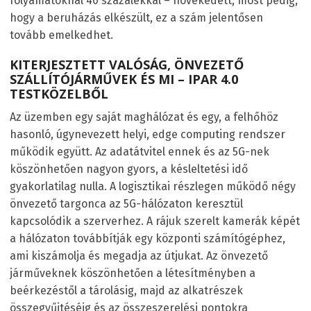
folyamatoknál 40 százalékkal – növekedett, most pedig,
hogy a beruházás elkészült, ez a szám jelentősen
tovább emelkedhet.
KITERJESZTETT VALÓSÁG, ÖNVEZETŐ
SZÁLLÍTÓJÁRMŰVEK ÉS MI – IPAR 4.0
TESTKÖZELBŐL
Az üzemben egy saját maghálózat és egy, a felhőhöz
hasonló, úgynevezett helyi, edge computing rendszer
működik együtt. Az adatátvitel ennek és az 5G-nek
köszönhetően nagyon gyors, a késleltetési idő
gyakorlatilag nulla. A logisztikai részlegen működő négy
önvezető targonca az 5G-hálózaton keresztül
kapcsolódik a szerverhez. A rájuk szerelt kamerák képét
a hálózaton továbbítják egy központi számítógéphez,
ami kiszámolja és megadja az útjukat. Az önvezető
járműveknek köszönhetően a létesítményben a
beérkezéstől a tárolásig, majd az alkatrészek
összegyűjtéséig és az összeszerelési pontokra