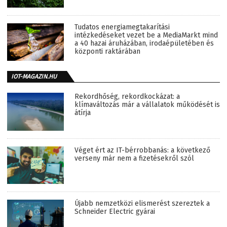
Tudatos energiamegtakarítási
intézkedéseket vezet be a MediaMarkt mind
a 40 hazai áruházában, irodaépületében és
központi raktárában
IOT-MAGAZIN.HU
Rekordhőség, rekordkockázat: a
klímaváltozás már a vállalatok működését is
átírja
Véget ért az IT-bérrobbanás: a következő
verseny már nem a fizetésekről szól
Újabb nemzetközi elismerést szereztek a
Schneider Electric gyárai