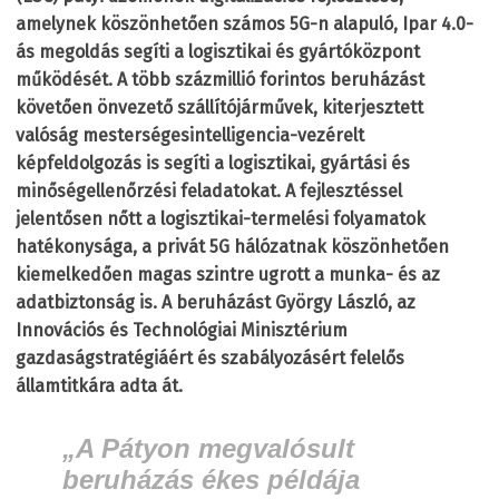
amelynek köszönhetően számos 5G-n alapuló, Ipar 4.0-
ás megoldás segíti a logisztikai és gyártóközpont
működését. A több százmillió forintos beruházást
követően önvezető szállítójárművek, kiterjesztett
valóság mesterségesintelligencia-vezérelt
képfeldolgozás is segíti a logisztikai, gyártási és
minőségellenőrzési feladatokat. A fejlesztéssel
jelentősen nőtt a logisztikai-termelési folyamatok
hatékonysága, a privát 5G hálózatnak köszönhetően
kiemelkedően magas szintre ugrott a munka- és az
adatbiztonság is. A beruházást György László, az
Innovációs és Technológiai Minisztérium
gazdaságstratégiáért és szabályozásért felelős
államtitkára adta át.
„
A Pátyon megvalósult
beruházás ékes példája