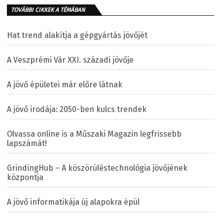
TOVÁBBI CIKKEK A TÉMÁBAN
Hat trend alakítja a gépgyártás jövőjét
A Veszprémi Vár XXI. századi jövője
A jövő épületei már előre látnak
A jövő irodája: 2050-ben kulcs trendek
Olvassa online is a Műszaki Magazin legfrissebb
lapszámát!
GrindingHub – A köszörüléstechnológia jövőjének
központja
A jövő informatikája új alapokra épül