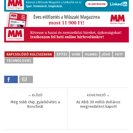
KAPCSOLÓDÓ KULCSSZAVAK
ÉPÍTÉS
GYÁR
HUAWEI
JÖVŐ
PÁTY
TECHNOLOGIES
← ELŐZŐ
KÖVETKEZŐ →
Még több chip, gyárbővítés a
Az ABB 30 millió dolláros
Boschnál
megrendelést kapott