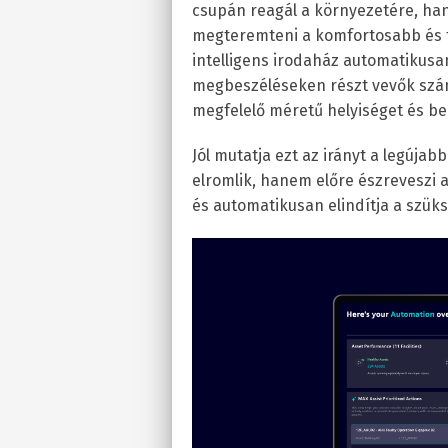
csupán reagál a környezetére, ha
megteremteni a komfortosabb és f
intelligens irodaház automatikusan
megbeszéléseken részt vevők száma
megfelelő méretű helyiséget és beá
Jól mutatja ezt az irányt a legújab
elromlik, hanem előre észreveszi
és automatikusan elindítja a szüks