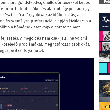
Fel
nem előre gondolkodva, önálló döntésekkel képes
enntarthatóbb működés alapjait. Így például egy
 készíti elő a tárgyalókat: az időbeosztás, a
 és személyes preferenciái alapján kiválasztja a
llítja a hőmérsékletet vagy a páratartalmat.
b fejlesztés. A megoldás nem csak jelzi, ha valami
 a közeledő problémákat, meghatározza azok okát,
éges javítási folyamatot.