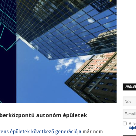
HÍRLE
emberközpontú autonóm épületek
A fe
tájé
igens épületek következő generációja
már nem