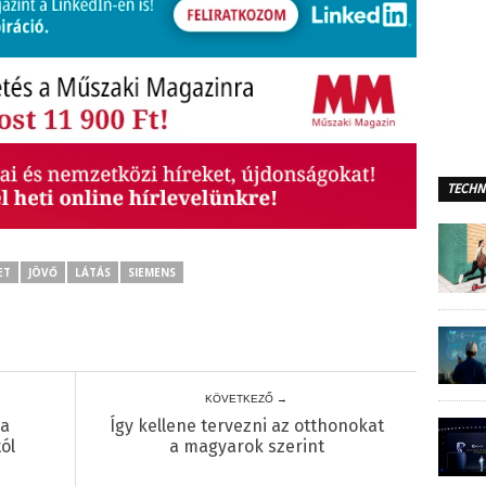
TECHN
ET
JÖVŐ
LÁTÁS
SIEMENS
KÖVETKEZŐ →
 a
Így kellene tervezni az otthonokat
ól
a magyarok szerint