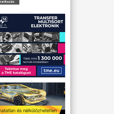
iratkozás
HIRDETÉS
HIRDETÉS