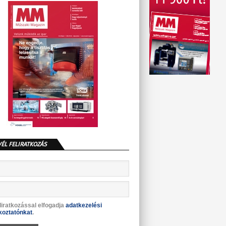
VÉL FELIRATKOZÁS
liratkozással elfogadja
adatkezelési
koztatónkat
.