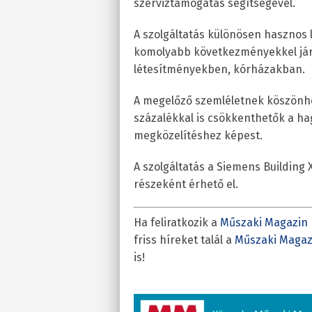
szerviztámogatás segítségével.
A szolgáltatás különösen hasznos
komolyabb következményekkel járh
létesítményekben, kórházakban.
A megelőző szemléletnek köszönhe
százalékkal is csökkenthetők a ha
megközelítéshez képest.
A szolgáltatás a Siemens Building
részeként érhető el.
Ha feliratkozik a
Műszaki Magazin 
friss híreket talál a
Műszaki Magaz
is!