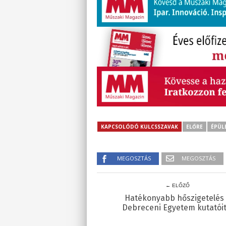
KAPCSOLÓDÓ KULCSSZAVAK
ELŐRE
ÉPÜL
MEGOSZTÁS
MEGOSZTÁS
← ELŐZŐ
Hatékonyabb hőszigetelés
Debreceni Egyetem kutatóit