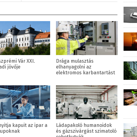
szprémi Vár XXI.
Drága mulasztás
adi jövője
elhanyagolni az
elektromos karbantartást
yitja kapuit az ipar a
Ládapakoló humanoidok
tupoknak
és gázszivárgást szimatoló
robotkutyák