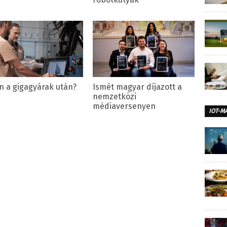
ön a gigagyárak után?
Ismét magyar díjazott a
nemzetközi
médiaversenyen
IOT-M