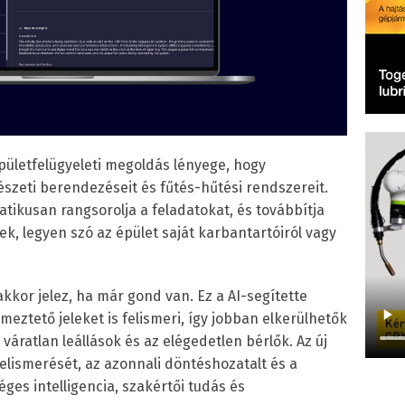
ületfelügyeleti megoldás lényege, hogy
észeti berendezéseit és fűtés-hűtési rendszereit.
tikusan rangsorolja a feladatokat, és továbbítja
, legyen szó az épület saját karbantartóiról vagy
or jelez, ha már gond van. Ez a AI-segítette
meztető jeleket is felismeri, így jobban elkerülhetők
 váratlan leállások és az elégedetlen bérlők. Az új
elismerését, az azonnali döntéshozatalt és a
es intelligencia, szakértői tudás és