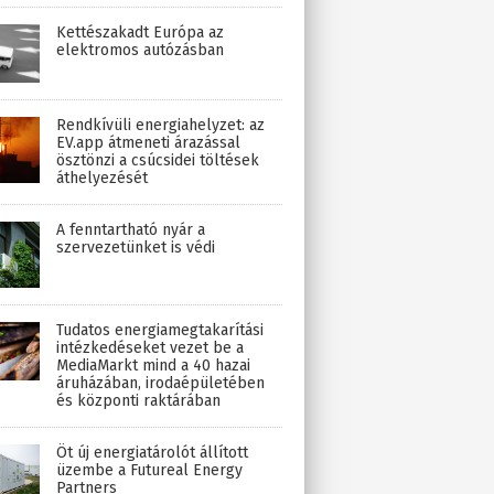
Kettészakadt Európa az
elektromos autózásban
Rendkívüli energiahelyzet: az
EV.app átmeneti árazással
ösztönzi a csúcsidei töltések
áthelyezését
A fenntartható nyár a
szervezetünket is védi
Tudatos energiamegtakarítási
intézkedéseket vezet be a
MediaMarkt mind a 40 hazai
áruházában, irodaépületében
és központi raktárában
Öt új energiatárolót állított
üzembe a Futureal Energy
Partners