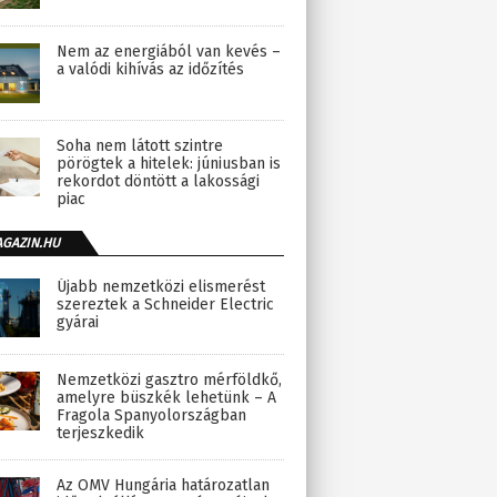
Nem az energiából van kevés –
a valódi kihívás az időzítés
Soha nem látott szintre
pörögtek a hitelek: júniusban is
rekordot döntött a lakossági
piac
AGAZIN.HU
Újabb nemzetközi elismerést
szereztek a Schneider Electric
gyárai
Nemzetközi gasztro mérföldkő,
amelyre büszkék lehetünk – A
Fragola Spanyolországban
terjeszkedik
Az OMV Hungária határozatlan