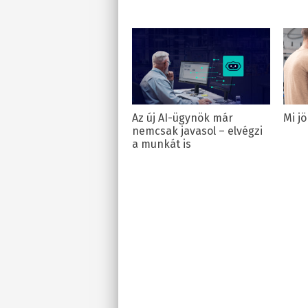
Az új AI-ügynök már
Mi j
nemcsak javasol – elvégzi
a munkát is