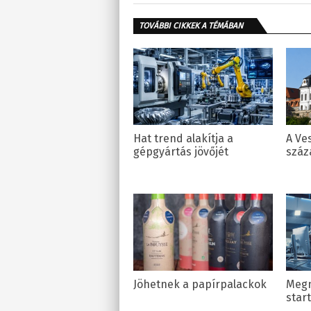
TOVÁBBI CIKKEK A TÉMÁBAN
Hat trend alakítja a
A Ve
gépgyártás jövőjét
száz
Jöhetnek a papírpalackok
Megn
star