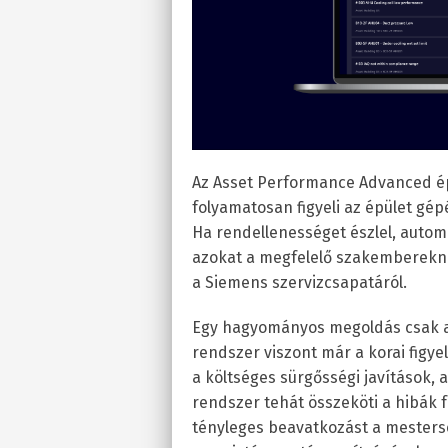
Az Asset Performance Advanced ép
folyamatosan figyeli az épület gép
Ha rendellenességet észlel, automa
azokat a megfelelő szakembereknek
a Siemens szervizcsapatáról.
Egy hagyományos megoldás csak akk
rendszer viszont már a korai figyel
a költséges sürgősségi javítások, a
rendszer tehát összeköti a hibák f
tényleges beavatkozást a mesterség