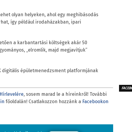
 lehet olyan helyeken, ahol egy meghibásodás
at, így például irodaházakban, ipari
tően a karbantartási költségek akár 50
gyományos, „elromlik, majd megjavítjuk”
 X digitális épületmenedzsment platformjának
FACEB
Hírlevelére
, sosem marad le a híreinkről! További
in
főoldalán! Csatlakozzon hozzánk a
Facebookon