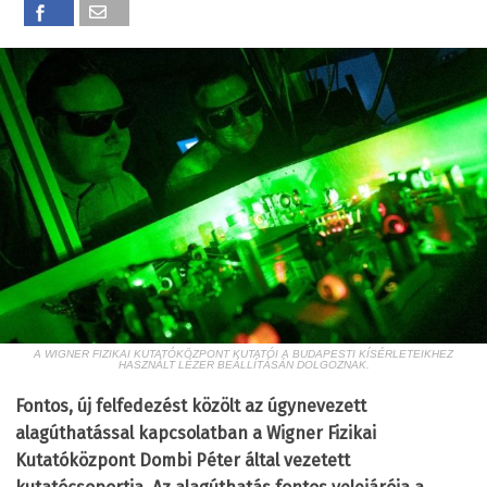
A WIGNER FIZIKAI KUTATÓKÖZPONT KUTATÓI A BUDAPESTI KÍSÉRLETEIKHEZ
HASZNÁLT LÉZER BEÁLLÍTÁSÁN DOLGOZNAK.
Fontos, új felfedezést közölt az úgynevezett
alagúthatással kapcsolatban a Wigner Fizikai
Kutatóközpont Dombi Péter által vezetett