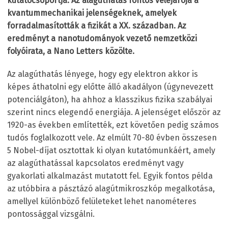
kutatócsoportja. Az alagúthatás fontos velejárója a
kvantummechanikai jelenségeknek, amelyek
forradalmasították a fizikát a XX. században. Az
eredményt a nanotudományok vezető nemzetközi
folyóirata, a Nano Letters közölte.
Az alagúthatás lényege, hogy egy elektron akkor is
képes áthatolni egy előtte álló akadályon (úgynevezett
potenciálgáton), ha ahhoz a klasszikus fizika szabályai
szerint nincs elegendő energiája. A jelenséget először az
1920-as években említették, ezt követően pedig számos
tudós foglalkozott vele. Az elmúlt 70-80 évben összesen
5 Nobel-díjat osztottak ki olyan kutatómunkáért, amely
az alagúthatással kapcsolatos eredményt vagy
gyakorlati alkalmazást mutatott fel. Egyik fontos példa
az utóbbira a pásztázó alagútmikroszkóp megalkotása,
amellyel különböző felületeket lehet nanométeres
pontossággal vizsgálni.