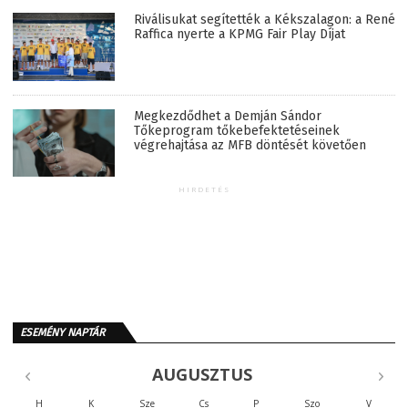
Riválisukat segítették a Kékszalagon: a René
Raffica nyerte a KPMG Fair Play Díjat
Megkezdődhet a Demján Sándor
Tőkeprogram tőkebefektetéseinek
végrehajtása az MFB döntését követően
HIRDETÉS
ESEMÉNY NAPTÁR
AUGUSZTUS
H
K
Sze
Cs
P
Szo
V