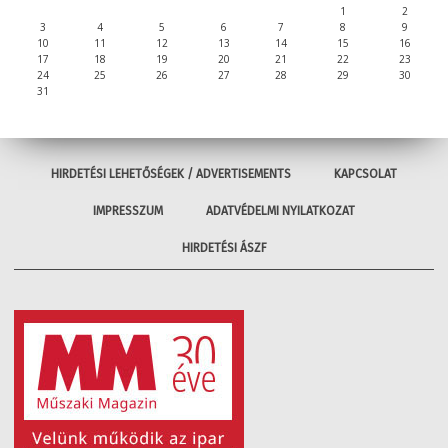
1
2
3
4
5
6
7
8
9
10
11
12
13
14
15
16
17
18
19
20
21
22
23
24
25
26
27
28
29
30
31
HIRDETÉSI LEHETŐSÉGEK / ADVERTISEMENTS
KAPCSOLAT
IMPRESSZUM
ADATVÉDELMI NYILATKOZAT
HIRDETÉSI ÁSZF