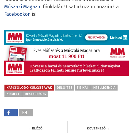
Műszaki Magazin
főoldalán! Csatlakozzon hozzánk a
Facebookon
is!
KAPCSOLÓDÓ KULCSSZAVAK
DELOITTE
FIZIKAI
INTELLIGENCIA
KIEMELT
MESTERSÉGES
← ELŐZŐ
KÖVETKEZŐ →