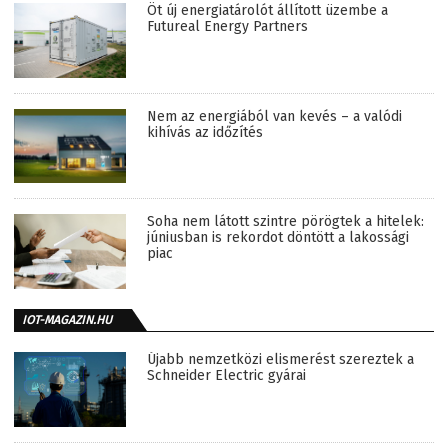
Öt új energiatárolót állított üzembe a
Futureal Energy Partners
Nem az energiából van kevés – a valódi
kihívás az időzítés
Soha nem látott szintre pörögtek a hitelek:
júniusban is rekordot döntött a lakossági
piac
IOT-MAGAZIN.HU
Újabb nemzetközi elismerést szereztek a
Schneider Electric gyárai