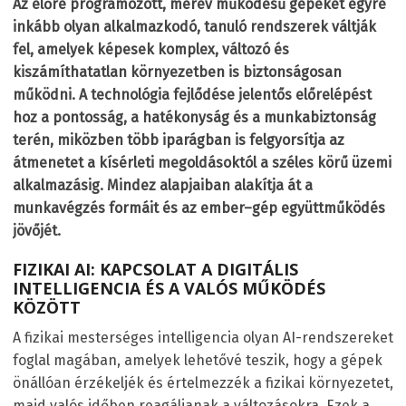
Az előre programozott, merev működésű gépeket egyre
inkább olyan alkalmazkodó, tanuló rendszerek váltják
fel, amelyek képesek komplex, változó és
kiszámíthatatlan környezetben is biztonságosan
működni. A technológia fejlődése jelentős előrelépést
hoz a pontosság, a hatékonyság és a munkabiztonság
terén, miközben több iparágban is felgyorsítja az
átmenetet a kísérleti megoldásoktól a széles körű üzemi
alkalmazásig. Mindez alapjaiban alakítja át a
munkavégzés formáit és az ember–gép együttműködés
jövőjét.
FIZIKAI AI: KAPCSOLAT A DIGITÁLIS
INTELLIGENCIA ÉS A VALÓS MŰKÖDÉS
KÖZÖTT
A fizikai mesterséges intelligencia olyan AI-rendszereket
foglal magában, amelyek lehetővé teszik, hogy a gépek
önállóan érzékeljék és értelmezzék a fizikai környezetet,
majd valós időben reagáljanak a változásokra. Ezek a