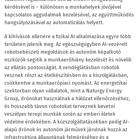
kérdésével is – különösen a munkahelyek jövőjével
kapcsolatos aggodalmak kezelésével, az együttműködés
hangsúlyozásával az automatizálás helyett.
A kihívások ellenére a fizikai AI alkalmazása egyre több
területen jelenik meg. Az egészségügyben AI-vezérelt
robotsebészeti megoldások és autonóm képalkotó
eszközök segítik a munkaerőhiány kezelését és növelik
az ellátás pontosságát. A vendéglátásban robotok
vesznek részt az ételkészítésben és a kiszolgálásban,
csökkentve a munkaerőpiaci nyomást. Az energetikai
szektorban olyan vállalatok, mint a Naturgy Energy
Group, drónokat használnak a hálózat ellenőrzéséhez,
és hosszabb távon robotokat terveznek bevetni
veszélyes terepi munkák során az emberi életek
védelme érdekében. A közszolgáltatásokban pedig AI-
alapú drónok és autonóm járművek járulnak hozzá az
infrastruktúra állapotának felméréséhez és a