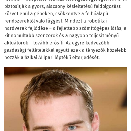
biztosítják a gyors, alacsony késleltetésű feldolgozást
közvetlenül a gépeken, csökkentve a felhőalapú
rendszerektől való függést. Mindezt a robotikai
hardverek fejlődése – a fejlettebb számítógépes látás, a
kifinomultabb szenzorok és a nagyobb teljesítményű
aktuátorok – tovább erősíti. Az egyre kedvezőbb
gazdasági feltételekkel együtt ezek a tényezők közelebb
hozzák a fizikai AI ipari léptékű elterjedését.