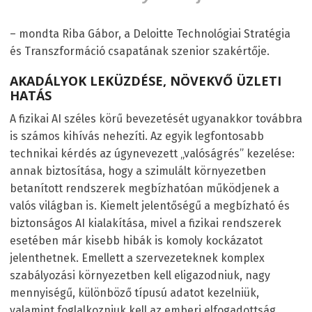
– mondta Riba Gábor, a Deloitte Technológiai Stratégia
és Transzformáció csapatának szenior szakértője.
AKADÁLYOK LEKÜZDÉSE, NÖVEKVŐ ÜZLETI
HATÁS
A fizikai AI széles körű bevezetését ugyanakkor továbbra
is számos kihívás nehezíti. Az egyik legfontosabb
technikai kérdés az úgynevezett „valóságrés” kezelése:
annak biztosítása, hogy a szimulált környezetben
betanított rendszerek megbízhatóan működjenek a
valós világban is. Kiemelt jelentőségű a megbízható és
biztonságos AI kialakítása, mivel a fizikai rendszerek
esetében már kisebb hibák is komoly kockázatot
jelenthetnek. Emellett a szervezeteknek komplex
szabályozási környezetben kell eligazodniuk, nagy
mennyiségű, különböző típusú adatot kezelniük,
valamint foglalkozniuk kell az emberi elfogadottság