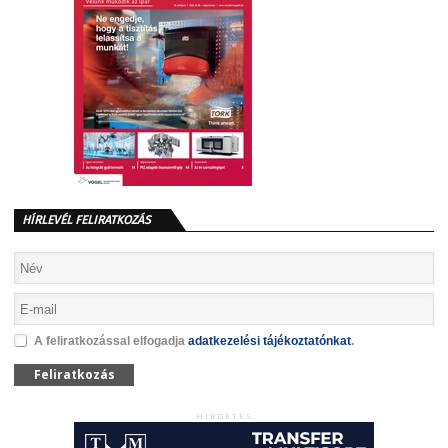
HÍRLEVÉL FELIRATKOZÁS
A feliratkozással elfogadja
adatkezelési tájékoztatónkat
.
Feliratkozás
HIRDETÉS