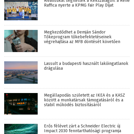
Riválisukat segítették a Kékszalagon: a René
Raffica nyerte a KPMG Fair Play Díjat
Megkezdődhet a Demján Sándor
Tőkeprogram tőkebefektetéseinek
végrehajtása az MFB döntését követően
Lassult a budapesti használt lakóingatlanok
drágulása
Megállapodás született az IKEA és a KASZ
között a munkatársak támogatásáról és a
stabil működés biztosításáról
Erős félévet zárt a Schneider Electric új
Impact 2030 fenntarthatósági programja