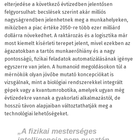
elterjedése a következő évtizedben jelentősen
felgyorsulhat: becslések szerint akár milliós
nagyságrendben jelenhetnek meg a munkahelyeken,
miközben a piac értéke 2050-re több ezer milliárd
dollárra növekedhet. A raktározás és a logisztika már
most kiemelt kísérleti terepet jelent, mivel ezekben az
ágazatokban a tartós munkaerőhiány és a nagy
pontosságú, fizikai feladatok automatizálásának igénye
egyszerre van jelen. A humanoid megoldásokon túl a
mérnökök olyan jövőbe mutató koncepciókat is
vizsgálnak, mint a biológiai rendszerekkel integrált
gépek vagy a kvantumrobotika, amelyek ugyan még
évtizedekre vannak a gyakorlati alkalmazástól, de
hosszú távon alapjaiban változtathatják meg a
technológiai lehetőségeket.
„A fizikai mesterséges
intelligencia nem pusztán