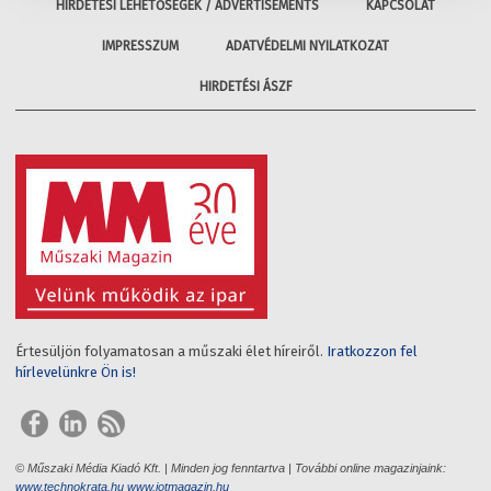
HIRDETÉSI LEHETŐSÉGEK / ADVERTISEMENTS
KAPCSOLAT
IMPRESSZUM
ADATVÉDELMI NYILATKOZAT
HIRDETÉSI ÁSZF
Értesüljön folyamatosan a műszaki élet híreiről.
Iratkozzon fel
hírlevelünkre Ön is!
© Műszaki Média Kiadó Kft. | Minden jog fenntartva | További online magazinjaink:
www.technokrata.hu
www.iotmagazin.hu