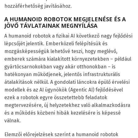
hozzáférhetőség javításához.
A HUMANOID ROBOTOK MEGJELENÉSE ÉS A
JÖVŐ TÁVLATAINAK MEGNYÍLÁSA
A humanoid robotok a fizikai AI következő nagy fejlődési
lépcsőjét jelentik. Emberközeli felépítésük és
mozgásképességük lehetővé teszi, hogy meglévő,
emberek számára kialakított környezetekben – például
gyártócsarnokokban vagy akár otthonokban – is
hatékonyan működjenek, jelentős infrastrukturális
átalakítások nélkül. A gondolati láncokra épülő érvelési
modellek és az AI ügynökök (Agentic AI) fejlődésével
ezek a robotok egyre összetettebb feladatok
megtervezésére, új helyzetekhez való alkalmazkodásra
és a működés közbeni hibák kezelésére is képessé
válnak.
Elemzői előrejelzések szerint a humanoid robotok