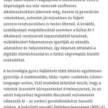
képességek ma már nemcsak szoftveres
alkalmazásokban jelennek meg, hanem új generációs
robotokban, autonóm járművekben és fejlett
szenzorrendszerekben is testet öltenek. A korábbi,
szabályalapú megoldásokkal szemben a fizikai AI-t
alkalmazó rendszerek tapasztalatból tanulnak,
működésüket folyamatosan igazítják az aktuális
adatokhoz és helyzetekhez, így képesek áthidalni a
digitális döntéshozatal és a fizikai végrehajtás közötti
szakadékot.
A technológia gyors fejlődését több áttörés együttesen
gyorsítja. A multimodális, látás–nyelv–cselekvés (vision-
language-action, VLA) modellek lehetővé teszik, hogy a
robotok összetett környezeteket értelmezzenek, és az
adott helyzethez leginkább illeszkedő műveleteket
válasszák ki – az emberi gondolkodáshoz hasonló
módon. A beépített neurális feldolgozóegységek (NPU-k)