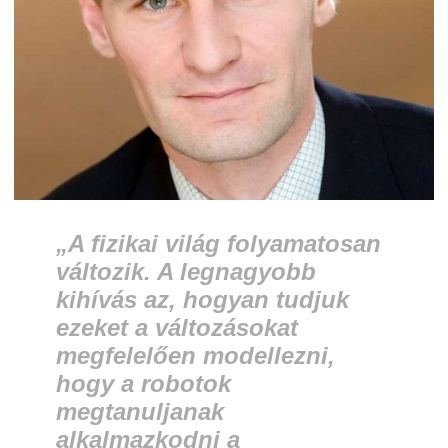
„A fizikai világ folyamatosan
változik. A legnagyobb
kihívás az, hogyan tudjuk
ezeket a változásokat
megfelelően modellezni,
hogy a robotok
megtanuljanak
alkalmazkodni a