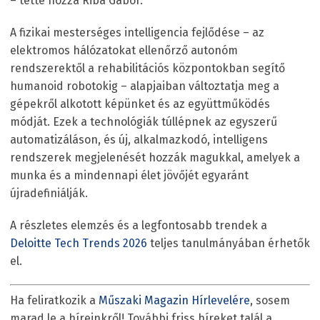
– tette hozzá Riba Gábor.
A fizikai mesterséges intelligencia fejlődése – az
elektromos hálózatokat ellenőrző autonóm
rendszerektől a rehabilitációs központokban segítő
humanoid robotokig – alapjaiban változtatja meg a
gépekről alkotott képünket és az együttműködés
módját. Ezek a technológiák túllépnek az egyszerű
automatizáláson, és új, alkalmazkodó, intelligens
rendszerek megjelenését hozzák magukkal, amelyek a
munka és a mindennapi élet jövőjét egyaránt
újradefiniálják.
A részletes elemzés és a legfontosabb trendek a
Deloitte Tech Trends 2026
teljes tanulmányában érhetők
el.
Ha feliratkozik a
Műszaki Magazin Hírlevelére
, sosem
marad le a híreinkről! További friss híreket talál a