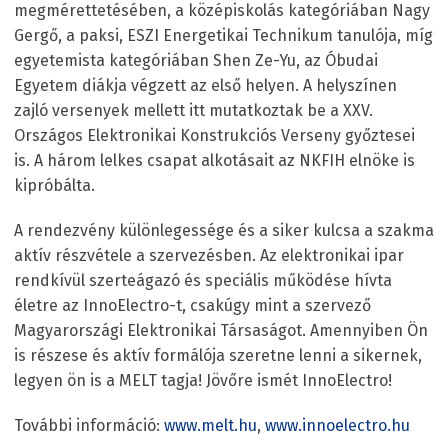
megmérettetésében, a középiskolás kategóriában Nagy
Gergő, a paksi, ESZI Energetikai Technikum tanulója, míg
egyetemista kategóriában Shen Ze-Yu, az Óbudai
Egyetem diákja végzett az első helyen. A helyszínen
zajló versenyek mellett itt mutatkoztak be a XXV.
Országos Elektronikai Konstrukciós Verseny győztesei
is. A három lelkes csapat alkotásait az NKFIH elnöke is
kipróbálta.
A rendezvény különlegessége és a siker kulcsa a szakma
aktív részvétele a szervezésben. Az elektronikai ipar
rendkívül szerteágazó és speciális működése hívta
életre az InnoElectro-t, csakúgy mint a szervező
Magyarországi Elektronikai Társaságot. Amennyiben Ön
is részese és aktív formálója szeretne lenni a sikernek,
legyen ön is a MELT tagja! Jövőre ismét InnoElectro!
További információ:
www.melt.hu
,
www.innoelectro.hu