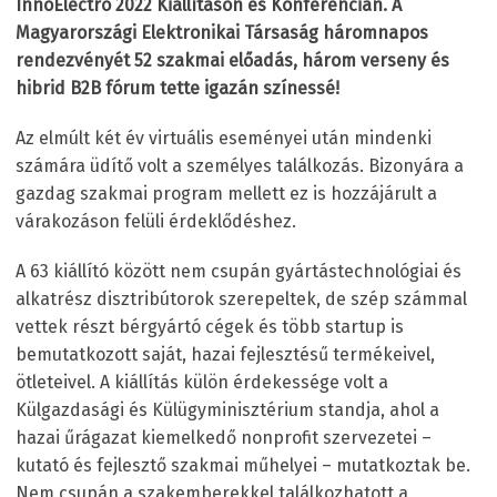
InnoElectro 2022 Kiállításon és Konferencián. A
Magyarországi Elektronikai Társaság háromnapos
rendezvényét 52 szakmai előadás, három verseny és
hibrid B2B fórum tette igazán színessé!
Az elmúlt két év virtuális eseményei után mindenki
számára üdítő volt a személyes találkozás. Bizonyára a
gazdag szakmai program mellett ez is hozzájárult a
várakozáson felüli érdeklődéshez.
A 63 kiállító között nem csupán gyártástechnológiai és
alkatrész disztribútorok szerepeltek, de szép számmal
vettek részt bérgyártó cégek és több startup is
bemutatkozott saját, hazai fejlesztésű termékeivel,
ötleteivel. A kiállítás külön érdekessége volt a
Külgazdasági és Külügyminisztérium standja, ahol a
hazai űrágazat kiemelkedő nonprofit szervezetei –
kutató és fejlesztő szakmai műhelyei – mutatkoztak be.
Nem csupán a szakemberekkel találkozhatott a