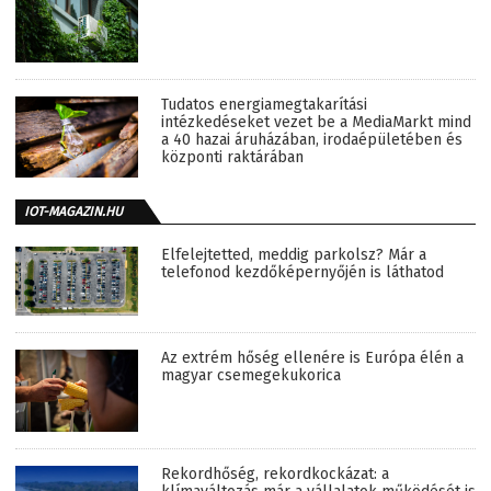
Tudatos energiamegtakarítási
intézkedéseket vezet be a MediaMarkt mind
a 40 hazai áruházában, irodaépületében és
központi raktárában
IOT-MAGAZIN.HU
Elfelejtetted, meddig parkolsz? Már a
telefonod kezdőképernyőjén is láthatod
Az extrém hőség ellenére is Európa élén a
magyar csemegekukorica
Rekordhőség, rekordkockázat: a