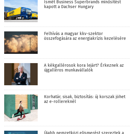
Ismét Business Superbrands minősítést
kapott a Dachser Hungary
Felhívás a magyar kkv-szektor
összefogására az energiakrízis kezelésére
A kékgallérosok kora lejárt? Érkeznek az
újgalléros munkavállalók
Korhatár, sisak, biztosítás: új korszak jöhet
az e-rollereknél
Újabb nemzetközi elismerést szereztek a