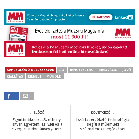
KAPCSOLÓDÓ KULCSSZAVAK
AOI
INNOELECTRO
INNOVÁCIÓ
JÖVŐ
KIÁLLÍTÁS
KIEMELT
MŰHOLD
← ELŐZŐ
KÖVETKEZŐ →
Együttműködik a Széchenyi
Ívzárlat érzékelő technológia
István Egyetem, az Audi és a
segíti a műemléki
Szegedi Tudományegyetem
szélmalmok megőrzését