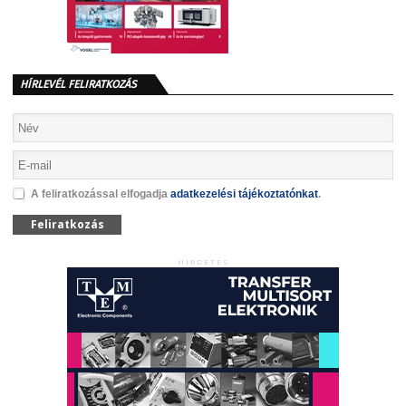
HÍRLEVÉL FELIRATKOZÁS
A feliratkozással elfogadja
adatkezelési tájékoztatónkat
.
Feliratkozás
HIRDETÉS