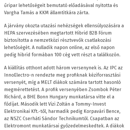
űripar lehetőségeit bemutató előadásával nyitotta és
Vargha Tamás a KKM államtitkára zárta.
A járvány okozta utazási nehézségek ellensúlyozására a
HEPA szervezésében megtartott Hibrid B2B Fórum
biztosította a nemzetközi résztvevők csatlakozási
lehetőségét. A nulladik napon online, az első napon
pedig hibrid formában 100 cég vett részt a találkozón.
A kiállítás otthont adott három versenynek is. Az IPC az
InnoElectro-n rendezte meg profiknak kéziforrasztási
versenyét, míg a MELT diákok számára tartott hasonló
megmérettetést. A profik versenyében Zsombok Péter
Richárd, a BHE Bonn Hungary munkatársa vitte el a
fődíjat. Második lett Vizi Zoltán a Tommy-Invest
Elektronikai Kft.-től, harmadik pedig Korpavári Bence,
az NSZC Cserháti Sándor Technikumtól. Csapatban az
Elektromont munkatársai győzedelmeskedtek. A diákok