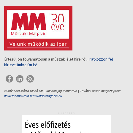
Értesüljön folyamatosan a műszaki élet híreiről.
Iratkozzon fel
hírlevelünkre Ön is!
© Műszaki Média Kiadó Kft. | Minden jog fenntartva | További online magazinjaink:
www.technokrata.hu
www.iotmagazin.hu
HIRDETÉS