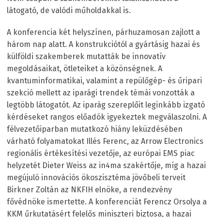
látogató, de valódi műholdakkal is.
A konferencia két helyszínen, párhuzamosan zajlott a
három nap alatt. A konstrukciótól a gyártásig hazai és
külföldi szakemberek mutatták be innovatív
megoldásaikat, ötleteiket a közönségnek. A
kvantuminformatikai, valamint a repülőgép- és űripari
szekció mellett az iparági trendek témái vonzották a
legtöbb látogatót. Az iparág szereplőit leginkább izgató
kérdéseket rangos előadók igyekeztek megválaszolni. A
félvezetőiparban mutatkozó hiány leküzdésében
várható folyamatokat Illés Ferenc, az Arrow Electronics
regionális értékesítési vezetője, az európai EMS piac
helyzetét Dieter Weiss az in4ma szakértője, míg a hazai
megújuló innovációs ökoszisztéma jövőbeli terveit
Birkner Zoltán az NKFIH elnöke, a rendezvény
fővédnöke ismertette. A konferenciát Ferencz Orsolya a
KKM űrkutatásért felelős miniszteri biztosa, a hazai