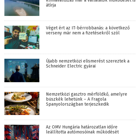
klímaváltozás már a vállalatok működését is
átírja
Véget ért az IT-bérrobbanás: a következő
verseny már nem a fizetésekről szól
Újabb nemzetközi elismerést szereztek a
Schneider Electric gyárai
Nemzetközi gasztro mérföldkő, amelyre
büszkék lehetünk – A Fragola
Spanyolországban terjeszkedik
Az OMV Hungária határozatlan időre
leállította autómosóinak működését