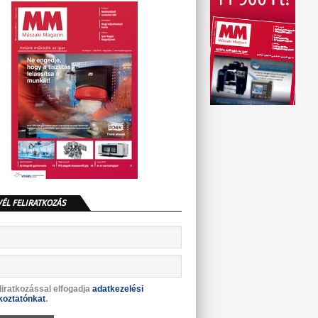
VÉL FELIRATKOZÁS
liratkozással elfogadja
adatkezelési
koztatónkat
.