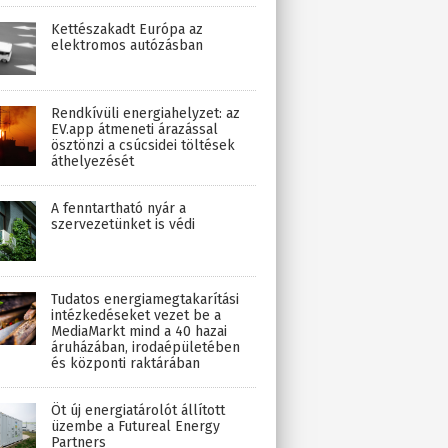
Kettészakadt Európa az
elektromos autózásban
Rendkívüli energiahelyzet: az
EV.app átmeneti árazással
ösztönzi a csúcsidei töltések
áthelyezését
A fenntartható nyár a
szervezetünket is védi
Tudatos energiamegtakarítási
intézkedéseket vezet be a
MediaMarkt mind a 40 hazai
áruházában, irodaépületében
és központi raktárában
Öt új energiatárolót állított
üzembe a Futureal Energy
Partners