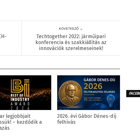
KÖVETKEZŐ →
CH-
Techtogether 2022: járműipari
konferencia és szakkiállítás az
innovációk szerelmeseinek!
FACEB
ar legjobbjait
2026. évi Gábor Dénes-díj
ssük! – kezdődik a
felhívás
azás