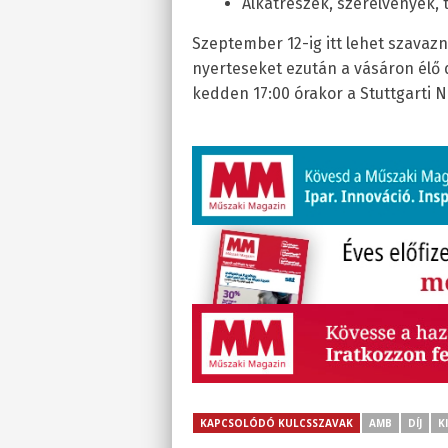
Alkatrészek, szerelvények, 
Szeptember 12-ig itt lehet szavazn
nyerteseket ezután a vásáron élő 
kedden 17:00 órakor a Stuttgarti
KAPCSOLÓDÓ KULCSSZAVAK
AMB
DÍJ
K