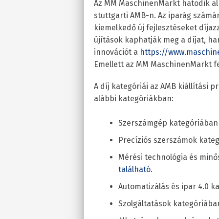
Az MM MaschinenMarkt hatodik alk
stuttgarti AMB-n. Az iparág számá
kiemelkedő új fejlesztéseket díjaz
újítások kaphatják meg a díjat, ha
innovációt a
https://www.maschi
Emellett az MM MaschinenMarkt fel
A díj kategóriái az AMB kiállítási
alábbi kategóriákban:
Szerszámgép kategóriában j
Precíziós szerszámok kategó
Mérési technológia és minős
található.
Automatizálás és ipar 4.0 ka
Szolgáltatások kategóriában 