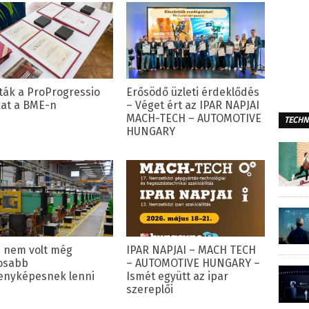
ták a ProProgressio
Erősödő üzleti érdeklődés
kat a BME-n
– Véget ért az IPAR NAPJAI
MACH-TECH – AUTOMOTIVE
TECHN
HUNGARY
 nem volt még
IPAR NAPJAI – MACH TECH
osabb
– AUTOMOTIVE HUNGARY –
enyképesnek lenni
Ismét együtt az ipar
szereplői