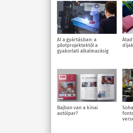
AI a gyártásban: a
Átad
pilotprojektektől a
díja
gyakorlati alkalmazásig
Bajban van a kínai
Soha
autóipar?
font
vers