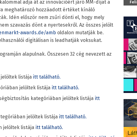
alommal adja át az innovációért járó MM-díjat a
Fel
ra meghatározó hozzáadott értéket kínáló
zák. Idén először nem zsűri dönti el, hogy mely
nem szavazás dönt a nyertesekről. Az összes jelölt
nenmarkt-awards.de/amb
oldalon mutatják be.
használói digitálisan is leadhatják voksukat.
 programján alapulnak. Összesen 32 cég nevezett az
elöltek listája
itt található.
riában jelöltek listája
itt található.
égbiztosítás kategóriában jelöltek listája
itt
tegóriában jelöltek listája
itt található.
jelöltek listája
itt található.