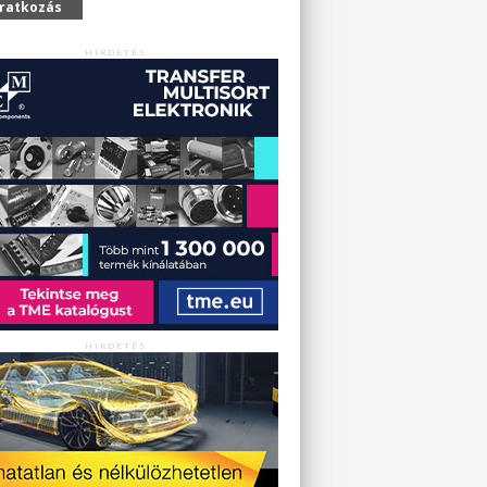
iratkozás
HIRDETÉS
HIRDETÉS