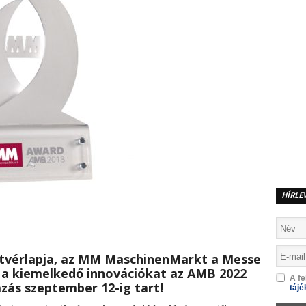
HÍRLE
tvérlapja, az MM MaschinenMarkt a Messe
i a kiemelkedő innovációkat az AMB 2022
A fe
azás szeptember 12-ig tart!
tájé