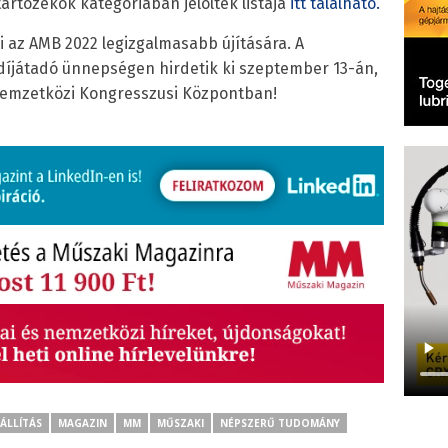
tartozékok kategóriában jelöltek listája
itt található.
i az AMB 2022 legizgalmasabb újítására. A
díjátadó ünnepségen hirdetik ki szeptember 13-án,
 Nemzetközi Kongresszusi Központban!
IÁLLÍTÁS
MAGAZIN
MM
MŰSZAKI
NÉPSZERŰ TUDOMÁNY