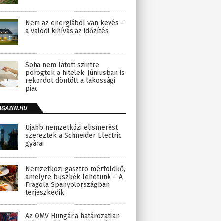
Nem az energiából van kevés –
a valódi kihívás az időzítés
Soha nem látott szintre
pörögtek a hitelek: júniusban is
rekordot döntött a lakossági
piac
AGAZIN.HU
Újabb nemzetközi elismerést
szereztek a Schneider Electric
gyárai
Nemzetközi gasztro mérföldkő,
amelyre büszkék lehetünk – A
Fragola Spanyolországban
terjeszkedik
Az OMV Hungária határozatlan