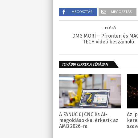
MEGOSZTÁS
MEGOSZTÁS
← ELŐZŐ
DMG MORI – Pfronten és MA
TECH videó beszámoló
TOVÁBBI CIKKEK A TÉMÁBAN
A FANUC új CNC és AI-
Az ip
megoldásokkal érkezik az
kere
AMB 2026-ra
szav