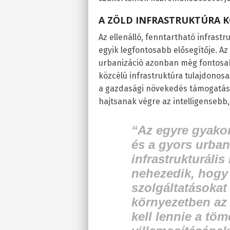
A ZÖLD INFRASTRUKTÚRA 
Az ellenálló, fenntartható infrast
egyik legfontosabb elősegítője. A
urbanizáció azonban még fontosab
közcélú infrastruktúra tulajdonosa
a gazdasági növekedés támogatás
hajtsanak végre az intelligensebb
“
Az egyre gyakor
és a gyors urban
infrastrukturáli
nehezedik, hogy
szolgáltatásokat
környezetben az 
kell lennie a tö