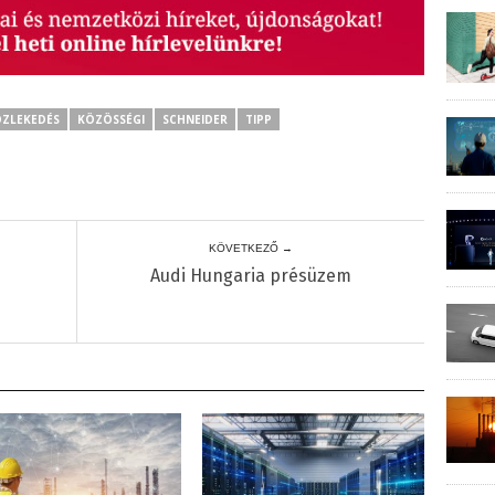
ZLEKEDÉS
KÖZÖSSÉGI
SCHNEIDER
TIPP
KÖVETKEZŐ →
Audi Hungaria présüzem