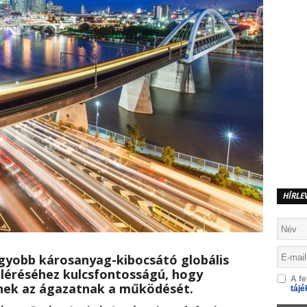
HÍRLE
agyobb károsanyag-kibocsátó globális
 eléréséhez kulcsfontosságú, hogy
A fe
nek az ágazatnak a működését.
tájé