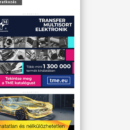
iratkozás
HIRDETÉS
HIRDETÉS