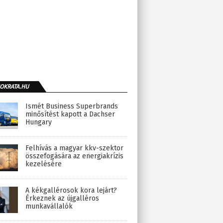
OKRATA.HU
Ismét Business Superbrands
minősítést kapott a Dachser
Hungary
Felhívás a magyar kkv-szektor
összefogására az energiakrízis
kezelésére
A kékgallérosok kora lejárt?
Érkeznek az újgalléros
munkavállalók