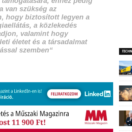
k támogatására, ehhez pedig
a van szükség az
, hogy biztosított legyen a
iaellátás, a közlekedés
djon, valamint hogy
eti életet és a társadalmat
zással szemben
“
TECHN