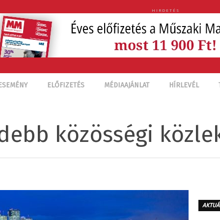
HIRDETÉS
ESEMÉNY
ELŐFIZETÉS
MÉDIAAJÁNLAT
HÍRLEVÉL
ldebb közösségi közl
AKTUÁ