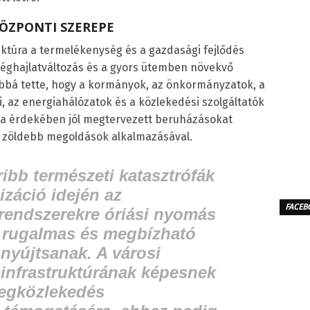
KÖZPONTI SZEREPE
ruktúra a termelékenység és a gazdasági fejlődés
z éghajlatváltozás és a gyors ütemben növekvő
bá tette, hogy a kormányok, az önkormányzatok, a
i, az energiahálózatok és a közlekedési szolgáltatók
a érdekében jól megtervezett beruházásokat
, zöldebb megoldások alkalmazásával.
ibb természeti katasztrófák
izáció idején az
FACEB
s rendszerekre óriási nyomás
 rugalmas és megbízható
 nyújtsanak. A városi
infrastruktúrának képesnek
megközlekedés