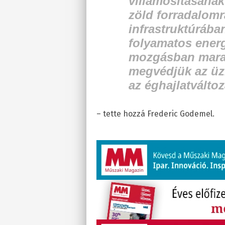
villamosításána
zöld forradalomr
infrastruktúrában
folyamatos energ
mozgásban mara
megvédjük az üzl
az éghajlatválto
– tette hozzá Frederic Godemel.