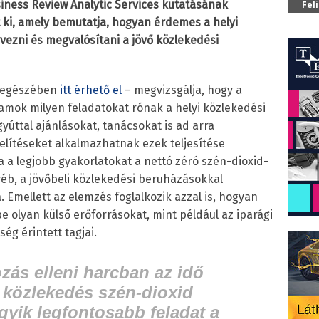
siness Review Analytic Services kutatásának
Fel
t ki, amely bemutatja, hogyan érdemes a helyi
ezni és megvalósítani a jövő közlekedési
s egészében
itt érhető el
– megvizsgálja, hogy a
amok milyen feladatokat rónak a helyi közlekedési
gyúttal ajánlásokat, tanácsokat is ad arra
lítéseket alkalmazhatnak ezek teljesítése
a legjobb gyakorlatokat a nettó zéró szén-dioxid-
yéb, a jövőbeli közlekedési beruházásokkal
 Emellett az elemzés foglalkozik azzal is, hogyan
 olyan külső erőforrásokat, mint például az iparági
ég érintett tagjai.
ozás elleni harcban az idő
 közlekedés szén-dioxid
gyik legfontosabb feladat a