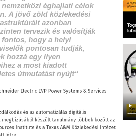
s nemzetközi éghajlati célok
n. A jövő zöld közlekedési
rastruktúráit azonban
zinten tervezik és valósítják
 fontos, hogy a helyi
tviselők pontosan tudják,
k hozzá egy ilyen
mihez a most kiadott
etes útmutatást nyújt
“
chneider Electric EVP Power Systems & Services
zdálkodás és az automatizálás digitális
k megbízásából készült tanulmány többek között az
esources Institute és a Texas A&M Közlekedési Intézet
t létre.