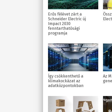
Erős félévet zárt a
Össz
Schneider Electric új
Elec
Impact 2030
fenntarthatósági
programja
Így csökkenthető a
Az M
klímakockázat az
gene
adatközpontokban