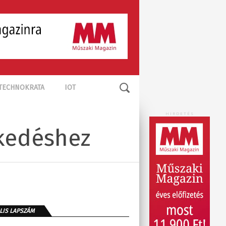
TECHNOKRATA
IOT
HIRDETÉS
ekedéshez
LIS LAPSZÁM