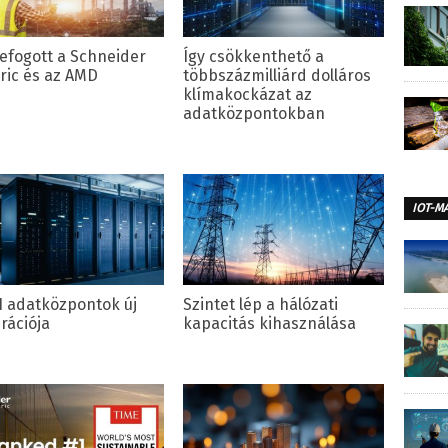
efogott a Schneider
Így csökkenthető a
tric és az AMD
többszázmilliárd dolláros
klímakockázat az
adatközpontokban
IOT-M
I adatközpontok új
Szintet lép a hálózati
rációja
kapacitás kihasználása