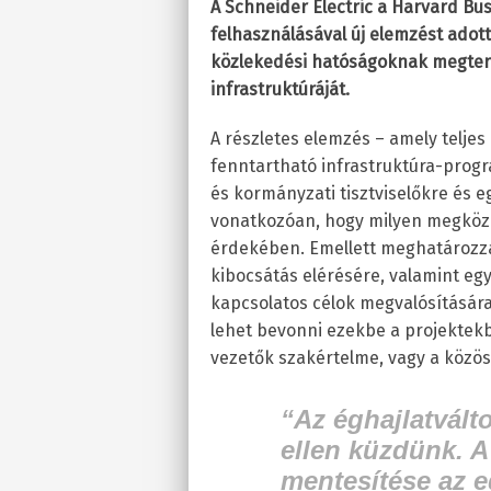
A Schneider Electric a Harvard Bu
felhasználásával új elemzést adot
közlekedési hatóságoknak megterv
infrastruktúráját.
A részletes elemzés – amely telje
fenntartható infrastruktúra-progr
és kormányzati tisztviselőkre és e
vonatkozóan, hogy milyen megköze
érdekében. Emellett meghatározza 
kibocsátás elérésére, valamint eg
kapcsolatos célok megvalósítására.
lehet bevonni ezekbe a projektekbe
vezetők szakértelme, vagy a közöss
“
Az éghajlatvált
ellen küzdünk. A
mentesítése az e