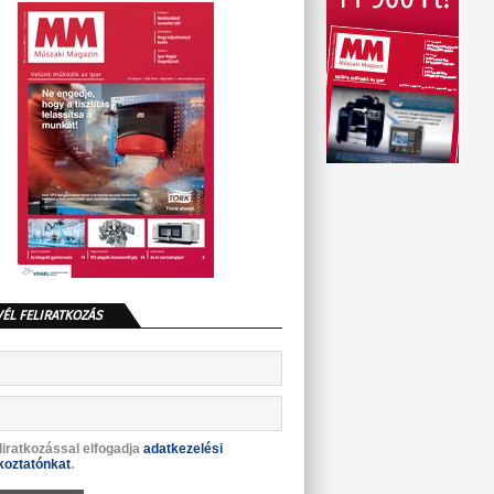
VÉL FELIRATKOZÁS
liratkozással elfogadja
adatkezelési
koztatónkat
.