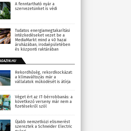
A fenntartható nyár a
szervezetünket is védi
Tudatos energiamegtakarítási
intézkedéseket vezet be a
MediaMarkt mind a 40 hazai
áruházában, irodaépületében
és központi raktárában
AGAZIN.HU
Rekordhőség, rekordkockázat:
a klímaváltozás már a
vállalatok működését is átírja
Véget ért az IT-bérrobbanás: a
következő verseny már nem a
fizetésekről szól
Újabb nemzetközi elismerést
szereztek a Schneider Electric