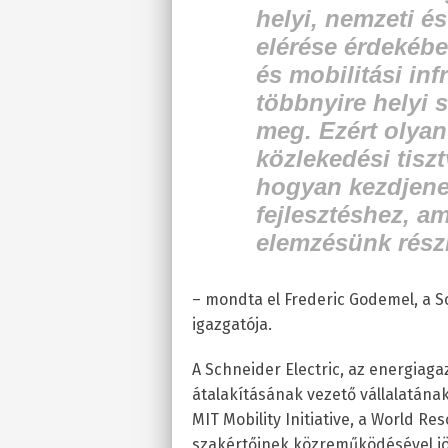
helyi, nemzeti é
elérése érdekébe
és mobilitási inf
többnyire helyi s
meg. Ezért olyan
közlekedési tisz
hogyan kezdjene
fejlesztéshez, a
elemzésünk részl
– mondta el Frederic Godemel, a S
igazgatója.
A Schneider Electric, az energiaga
átalakításának vezető vállalatána
MIT Mobility Initiative, a World R
szakértőinek közreműködésével jöt