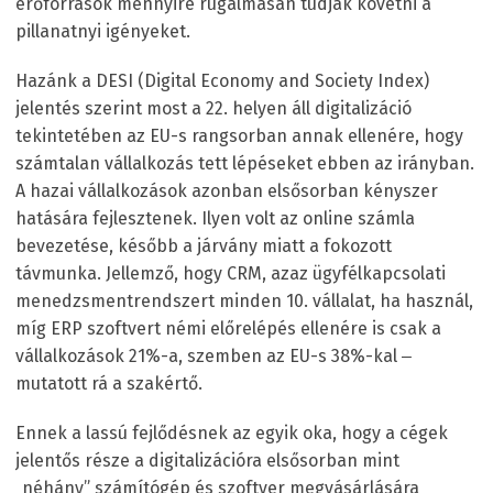
erőforrások mennyire rugalmasan tudják követni a
pillanatnyi igényeket.
Hazánk a DESI (Digital Economy and Society Index)
jelentés szerint most a 22. helyen áll digitalizáció
tekintetében az EU-s rangsorban annak ellenére, hogy
számtalan vállalkozás tett lépéseket ebben az irányban.
A hazai vállalkozások azonban elsősorban kényszer
hatására fejlesztenek. Ilyen volt az online számla
bevezetése, később a járvány miatt a fokozott
távmunka. Jellemző, hogy CRM, azaz ügyfélkapcsolati
menedzsmentrendszert minden 10. vállalat, ha használ,
míg ERP szoftvert némi előrelépés ellenére is csak a
vállalkozások 21%-a, szemben az EU-s 38%-kal ‒
mutatott rá a szakértő.
Ennek a lassú fejlődésnek az egyik oka, hogy a cégek
jelentős része a digitalizációra elsősorban mint
„néhány” számítógép és szoftver megvásárlására