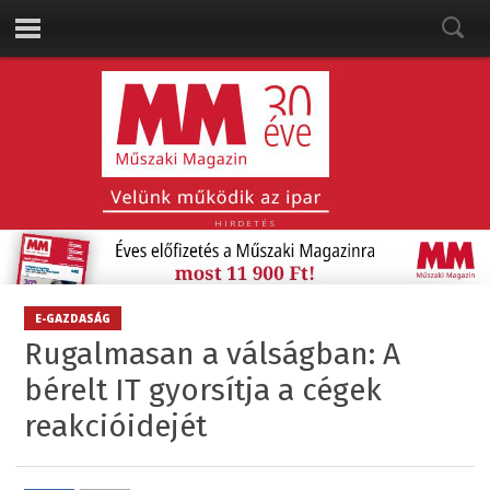
HIRDETÉS
E-GAZDASÁG
Rugalmasan a válságban: A
bérelt IT gyorsítja a cégek
reakcióidejét