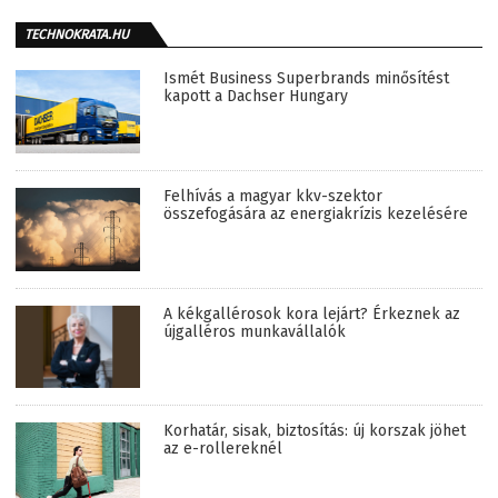
TECHNOKRATA.HU
Ismét Business Superbrands minősítést
kapott a Dachser Hungary
Felhívás a magyar kkv-szektor
összefogására az energiakrízis kezelésére
A kékgallérosok kora lejárt? Érkeznek az
újgalléros munkavállalók
Korhatár, sisak, biztosítás: új korszak jöhet
az e-rollereknél