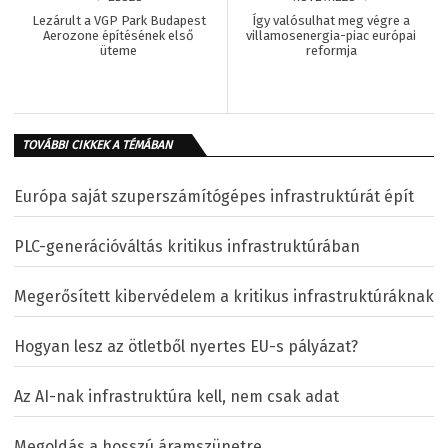
Lezárult a VGP Park Budapest
Így valósulhat meg végre a
Aerozone építésének első
villamosenergia-piac európai
üteme
reformja
TOVÁBBI CIKKEK A TÉMÁBAN
Európa saját szuperszámítógépes infrastruktúrát épít
PLC-generációváltás kritikus infrastruktúrában
Megerősített kibervédelem a kritikus infrastruktúráknak
Hogyan lesz az ötletből nyertes EU-s pályázat?
Az AI-nak infrastruktúra kell, nem csak adat
Megoldás a hosszú áramszünetre