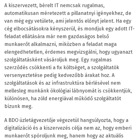
A kiszervezett, bérelt IT nemcsak rugalmas,
automatikusan méretezett a pillanatnyi igényekhez, de
van még egy vetülete, ami jelentős előnyt jelent. Ha egy
cég elbocsátásokra kényszerül, és mondjuk egy adott IT-
feladat ellátására már nem gazdaságos belső
munkaerőt alkalmazni, miközben a feladat maga
elengedhetetlen, érdemes megvizsgálni, hogy ugyanazt
szolgáltatásként vásároljuk meg. Egy rugalmas
szerződés csökkenti a fix költséget, a szolgáltatók
versenyeztetése pedig kedvezőbb árakat hoz. A
szolgáltatások és az infrastruktúra bérlésével nem
mellesleg munkánk ökológiai lábnyomát is csökkentjük,
különösen, ha zöld energiával működő szolgáltatót
bízunk meg.
A BDO üzletágvezetője végezetül hangsúlyozta, hogy a
digitalizáció és a kiszervezés célja nem az, hogy emberi
munkaerőt spóroljunk meg, hanem hogy az aktuális