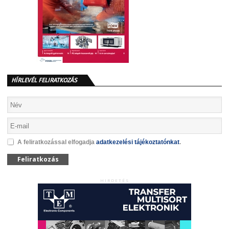
HÍRLEVÉL FELIRATKOZÁS
A feliratkozással elfogadja
adatkezelési tájékoztatónkat
.
Feliratkozás
HIRDETÉS