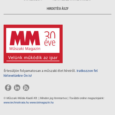
HIRDETÉSI ÁSZF
Értesüljön folyamatosan a műszaki élet híreiről.
Iratkozzon fel
hírlevelünkre Ön is!
© Műszaki Média Kiadó Kft. | Minden jog fenntartva | További online magazinjaink:
www.technokrata.hu
www.iotmagazin.hu