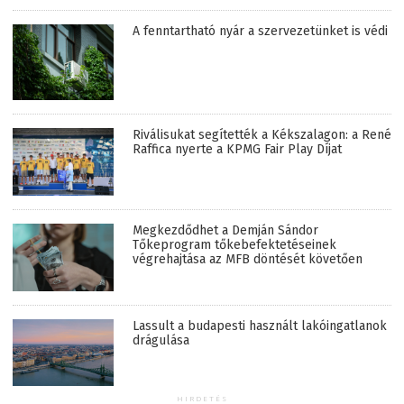
A fenntartható nyár a szervezetünket is védi
Riválisukat segítették a Kékszalagon: a René
Raffica nyerte a KPMG Fair Play Díjat
Megkezdődhet a Demján Sándor
Tőkeprogram tőkebefektetéseinek
végrehajtása az MFB döntését követően
Lassult a budapesti használt lakóingatlanok
drágulása
HIRDETÉS