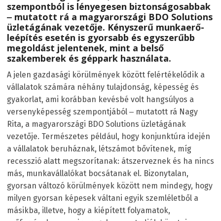
szempontból is lényegesen biztonságosabbak
‒ mutatott rá a magyarországi BDO Solutions
üzletágának vezetője. Kényszerű munkaerő-
leépítés esetén is gyorsabb és egyszerűbb
megoldást jelentenek, mint a belső
szakemberek és géppark használata.
A jelen gazdasági körülmények között felértékelődik a
vállalatok számára néhány tulajdonság, képesség és
gyakorlat, ami korábban kevésbé volt hangsúlyos a
versenyképesség szempontjából ‒ mutatott rá Nagy
Rita, a magyarországi BDO Solutions üzletágának
vezetője. Természetes például, hogy konjunktúra idején
a vállalatok beruháznak, létszámot bővítenek, míg
recesszió alatt megszorítanak: átszerveznek és ha nincs
más, munkavállalókat bocsátanak el. Bizonytalan,
gyorsan változó körülmények között nem mindegy, hogy
milyen gyorsan képesek váltani egyik szemléletből a
másikba, illetve, hogy a kiépített folyamatok,