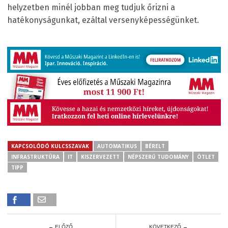
helyzetben minél jobban meg tudjuk őrizni a
hatékonyságunkat, ezáltal versenyképességünket.
KAPCSOLÓDÓ KULCSSZAVAK
AUTOMATIKUS
BÉRELT
INFRASTRUKTÚRA
IT
KISZERVEZETT
NÉPSZERŰ TUDOMÁNY
ÖTLET
TIPP
← ELŐZŐ
KÖVETKEZŐ →