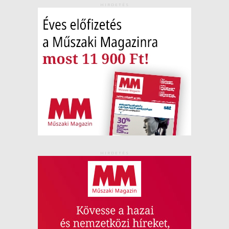
HIRDETÉS
HIRDETÉS