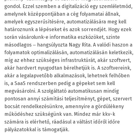
gondol. Ezzel szemben a digitalizáció egy szemléletmód,
amelynek középpontjában a cég folyamatai állnak,
amelyek egyszerűsítésére, automatizálására meg kell
határoznunk a lépéseket és azok sorrendjét. Hogy ezek
során vásárolunk-e informatika eszközöket, szinte
másodlagos ‒ hangsúlyozta Nagy Rita. A valódi haszon a
folyamatok optimalizálásán, automatizálásán keletkezik,
míg az ehhez szükséges infrastruktúrát, akár szoftvert,
akár hardvert nyugodtan bérelhetjük is. A szoftvereink,
akár a legalapvetőbb alkalmazások, lehetnek felhőben
is, a SaaS rendszerben pedig a gépeket sem kell
megvásárolni. A szolgáltató automatikusan mindig
pontosan annyi számítási teljesítményt, gépet, szervert
bocsát rendelkezésünkre, amennyire a gördülékeny
működéshez szükségünk van. Mindez már kkv-k
számára is elérhető, ráadásul a váltást időről időre
pályázatokkal is támogatják.