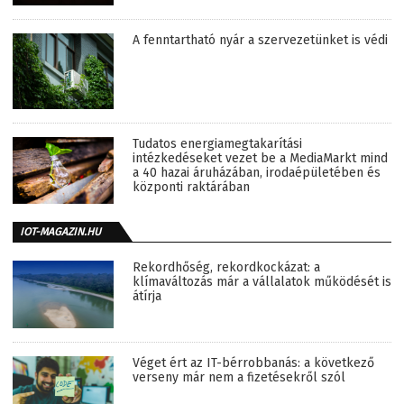
A fenntartható nyár a szervezetünket is védi
Tudatos energiamegtakarítási
intézkedéseket vezet be a MediaMarkt mind
a 40 hazai áruházában, irodaépületében és
központi raktárában
IOT-MAGAZIN.HU
Rekordhőség, rekordkockázat: a
klímaváltozás már a vállalatok működését is
átírja
Véget ért az IT-bérrobbanás: a következő
verseny már nem a fizetésekről szól