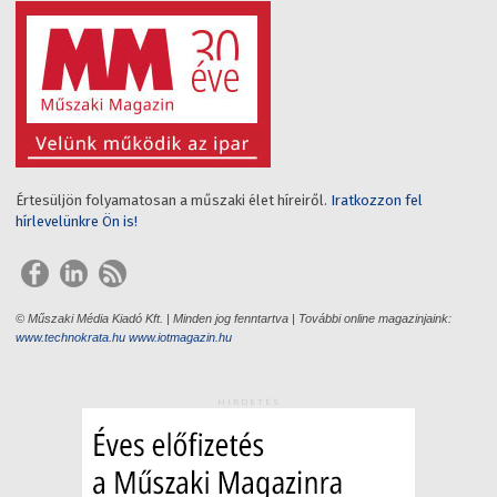
Értesüljön folyamatosan a műszaki élet híreiről.
Iratkozzon fel
hírlevelünkre Ön is!
© Műszaki Média Kiadó Kft. | Minden jog fenntartva | További online magazinjaink:
www.technokrata.hu
www.iotmagazin.hu
HIRDETÉS