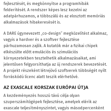
fejlesztését, és megkönnyítse a programhibák
felderítését. A rendszer képes lesz kezelni az
adatpárhuzamos, a többszálú és az elosztott memóriás
alkalmazások hibakeresését is.
A DARE úgynevezett „co-design” megközelítést alkalmaz,
vagyis a hardver és a szoftver fejlesztése
párhuzamosan zajlik. A kutatók már a fizikai chipek
elkészülte előtt emulációs és szimulációs
környezetekben tesztelhetik alkalmazásaikat, ami
jelentősen felgyorsíthatja az új rendszerek bevezetését.
A projekt részeként létrejövő szoftverek többségét nyílt
forráskódú licenc alatt teszik elérhetővé.
AZ EXASCALE KORSZAK EURÓPAI ÚTJA
A kezdeményezés hosszú távú célja olyan
szuperszámítógépek fejlesztése, amelyek elérik az
exascale teljesítményszintet, vagyis másodpercenként