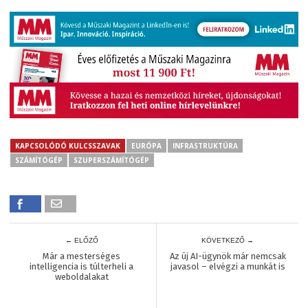
KAPCSOLÓDÓ KULCSSZAVAK
EURÓPA
INFRASTRUKTÚRA
SZÁMÍTÓGÉP
SZUPERSZÁMÍTÓGÉP
← ELŐZŐ
KÖVETKEZŐ →
Már a mesterséges
Az új AI-ügynök már nemcsak
intelligencia is túlterheli a
javasol – elvégzi a munkát is
weboldalakat