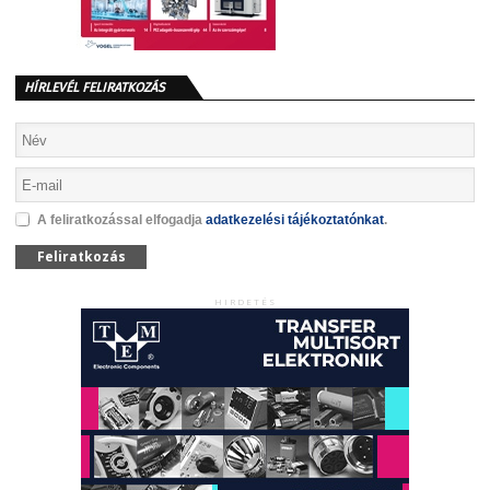
HÍRLEVÉL FELIRATKOZÁS
A feliratkozással elfogadja
adatkezelési tájékoztatónkat
.
Feliratkozás
HIRDETÉS