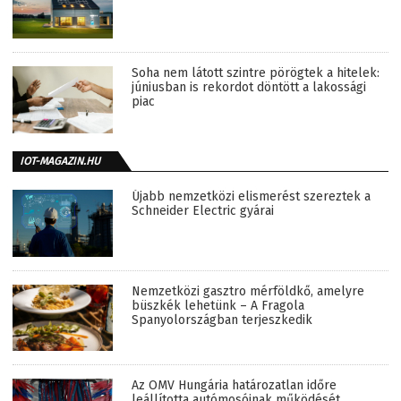
Soha nem látott szintre pörögtek a hitelek:
júniusban is rekordot döntött a lakossági
piac
IOT-MAGAZIN.HU
Újabb nemzetközi elismerést szereztek a
Schneider Electric gyárai
Nemzetközi gasztro mérföldkő, amelyre
büszkék lehetünk – A Fragola
Spanyolországban terjeszkedik
Az OMV Hungária határozatlan időre
leállította autómosóinak működését