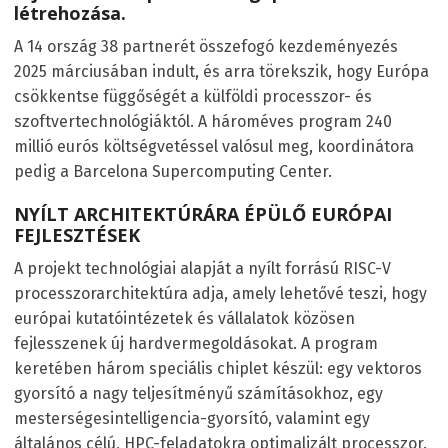
létrehozása.
A 14 ország 38 partnerét összefogó kezdeményezés
2025 márciusában indult, és arra törekszik, hogy Európa
csökkentse függőségét a külföldi processzor- és
szoftvertechnológiáktól. A hároméves program 240
millió eurós költségvetéssel valósul meg, koordinátora
pedig a Barcelona Supercomputing Center.
NYÍLT ARCHITEKTÚRÁRA ÉPÜLŐ EURÓPAI
FEJLESZTÉSEK
A projekt technológiai alapját a nyílt forrású RISC-V
processzorarchitektúra adja, amely lehetővé teszi, hogy
európai kutatóintézetek és vállalatok közösen
fejlesszenek új hardvermegoldásokat. A program
keretében három speciális chiplet készül: egy vektoros
gyorsító a nagy teljesítményű számításokhoz, egy
mesterségesintelligencia-gyorsító, valamint egy
általános célú, HPC-feladatokra optimalizált processzor.