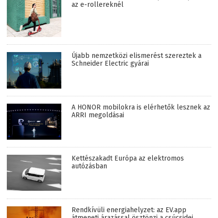
az e-rollereknél
Újabb nemzetközi elismerést szereztek a
Schneider Electric gyárai
A HONOR mobilokra is elérhetők lesznek az
ARRI megoldásai
Kettészakadt Európa az elektromos
autózásban
Rendkívüli energiahelyzet: az EV.app
átmeneti árazással ösztönzi a csúcsidei