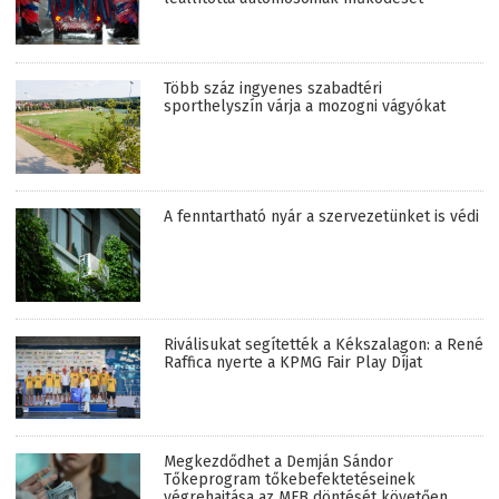
Több száz ingyenes szabadtéri
sporthelyszín várja a mozogni vágyókat
A fenntartható nyár a szervezetünket is védi
Riválisukat segítették a Kékszalagon: a René
Raffica nyerte a KPMG Fair Play Díjat
Megkezdődhet a Demján Sándor
Tőkeprogram tőkebefektetéseinek
végrehajtása az MFB döntését követően