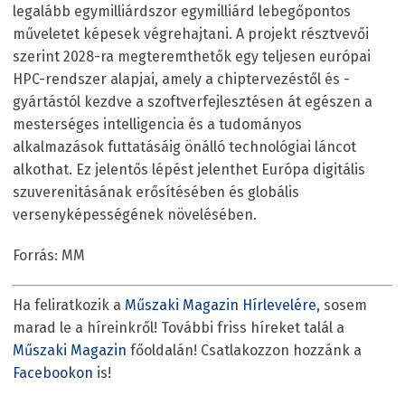
legalább egymilliárdszor egymilliárd lebegőpontos
műveletet képesek végrehajtani. A projekt résztvevői
szerint 2028-ra megteremthetők egy teljesen európai
HPC-rendszer alapjai, amely a chiptervezéstől és -
gyártástól kezdve a szoftverfejlesztésen át egészen a
mesterséges intelligencia és a tudományos
alkalmazások futtatásáig önálló technológiai láncot
alkothat. Ez jelentős lépést jelenthet Európa digitális
szuverenitásának erősítésében és globális
versenyképességének növelésében.
Forrás: MM
Ha feliratkozik a
Műszaki Magazin Hírlevelére
, sosem
marad le a híreinkről! További friss híreket talál a
Műszaki Magazin
főoldalán! Csatlakozzon hozzánk a
Facebookon
is!