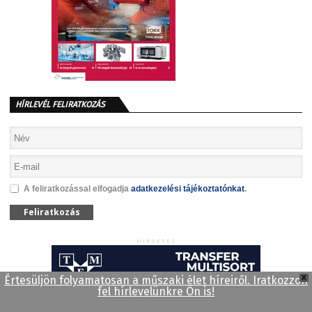
HÍRLEVÉL FELIRATKOZÁS
A feliratkozással elfogadja
adatkezelési tájékoztatónkat
.
Feliratkozás
HIRDETÉS
Értesüljön folyamatosan a műszaki élet híreiről. Iratkozzon
X
fel hírlevelünkre Ön is!