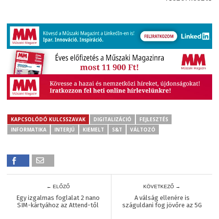
KAPCSOLÓDÓ KULCSSZAVAK
DIGITALIZÁCIÓ
FEJLESZTÉS
INFORMATIKA
INTERJÚ
KIEMELT
S&T
VÁLTOZÓ
← ELŐZŐ
KÖVETKEZŐ →
Egy izgalmas foglalat 2 nano
A válság ellenére is
SIM-kártyához az Attend-től
száguldani fog jövőre az 5G