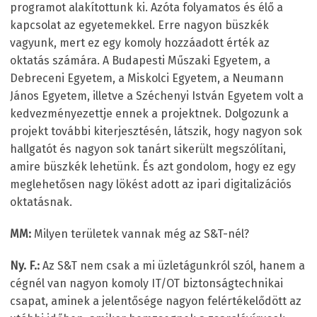
programot alakítottunk ki. Azóta folyamatos és élő a
kapcsolat az egyetemekkel. Erre nagyon büszkék
vagyunk, mert ez egy komoly hozzáadott érték az
oktatás számára. A Budapesti Műszaki Egyetem, a
Debreceni Egyetem, a Miskolci Egyetem, a Neumann
János Egyetem, illetve a Széchenyi István Egyetem volt a
kedvezményezettje ennek a projektnek. Dolgozunk a
projekt további kiterjesztésén, látszik, hogy nagyon sok
hallgatót és nagyon sok tanárt sikerült megszólítani,
amire büszkék lehetünk. És azt gondolom, hogy ez egy
meglehetősen nagy lökést adott az ipari digitalizációs
oktatásnak.
MM:
Milyen területek vannak még az S&T-nél?
Ny. F.:
Az S&T nem csak a mi üzletágunkról szól, hanem a
cégnél van nagyon komoly IT/OT biztonságtechnikai
csapat, aminek a jelentősége nagyon felértékelődött az