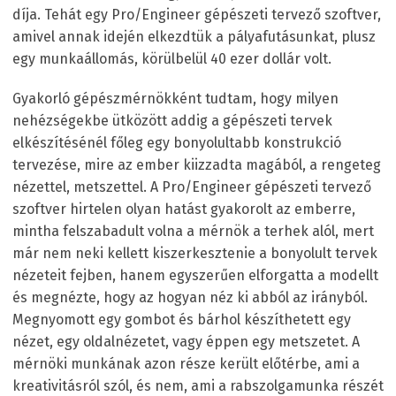
díja. Tehát egy Pro/Engineer gépészeti tervező szoftver,
amivel annak idején elkezdtük a pályafutásunkat, plusz
egy munkaállomás, körülbelül 40 ezer dollár volt.
Gyakorló gépészmérnökként tudtam, hogy milyen
nehézségekbe ütközött addig a gépészeti tervek
elkészítésénél főleg egy bonyolultabb konstrukció
tervezése, mire az ember kiizzadta magából, a rengeteg
nézettel, metszettel. A Pro/Engineer gépészeti tervező
szoftver hirtelen olyan hatást gyakorolt az emberre,
mintha felszabadult volna a mérnök a terhek alól, mert
már nem neki kellett kiszerkesztenie a bonyolult tervek
nézeteit fejben, hanem egyszerűen elforgatta a modellt
és megnézte, hogy az hogyan néz ki abból az irányból.
Megnyomott egy gombot és bárhol készíthetett egy
nézet, egy oldalnézetet, vagy éppen egy metszetet. A
mérnöki munkának azon része került előtérbe, ami a
kreativitásról szól, és nem, ami a rabszolgamunka részét