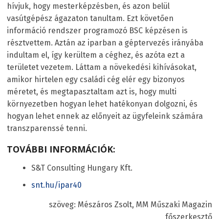
hívjuk, hogy mesterképzésben, és azon belül
vasútgépész ágazaton tanultam. Ezt követően
információ rendszer programozó BSC képzésen is
résztvettem. Aztán az iparban a géptervezés irányába
indultam el, így kerültem a céghez, és azóta ezt a
területet vezetem. Láttam a növekedési kihívásokat,
amikor hirtelen egy családi cég elér egy bizonyos
méretet, és megtapasztaltam azt is, hogy multi
környezetben hogyan lehet hatékonyan dolgozni, és
hogyan lehet ennek az előnyeit az ügyfeleink számára
transzparenssé tenni.
TOVÁBBI INFORMÁCIÓK:
S&T Consulting Hungary Kft.
snt.hu/ipar40
szöveg: Mészáros Zsolt, MM Műszaki Magazin
főszerkesztő