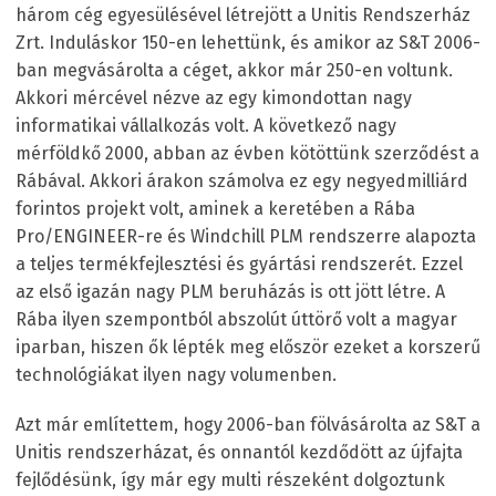
három cég egyesülésével létrejött a Unitis Rendszerház
Zrt. Induláskor 150-en lehettünk, és amikor az S&T 2006-
ban megvásárolta a céget, akkor már 250-en voltunk.
Akkori mércével nézve az egy kimondottan nagy
informatikai vállalkozás volt. A következő nagy
mérföldkő 2000, abban az évben kötöttünk szerződést a
Rábával. Akkori árakon számolva ez egy negyedmilliárd
forintos projekt volt, aminek a keretében a Rába
Pro/ENGINEER-re és Windchill PLM rendszerre alapozta
a teljes termékfejlesztési és gyártási rendszerét. Ezzel
az első igazán nagy PLM beruházás is ott jött létre. A
Rába ilyen szempontból abszolút úttörő volt a magyar
iparban, hiszen ők lépték meg először ezeket a korszerű
technológiákat ilyen nagy volumenben.
Azt már említettem, hogy 2006-ban fölvásárolta az S&T a
Unitis rendszerházat, és onnantól kezdődött az újfajta
fejlődésünk, így már egy multi részeként dolgoztunk