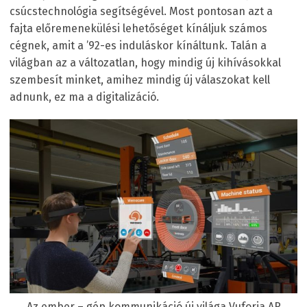
csúcstechnológia segítségével. Most pontosan azt a
fajta előremenekülési lehetőséget kínáljuk számos
cégnek, amit a ’92-es induláskor kínáltunk. Talán a
világban az a változatlan, hogy mindig új kihívásokkal
szembesít minket, amihez mindig új válaszokat kell
adnunk, ez ma a digitalizáció.
Az ember – gép kommunikáció új világa Vuforia AR