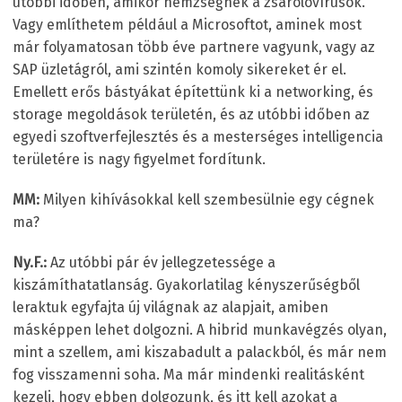
utóbbi időben, amikor hemzsegnek a zsarolóvírusok.
Vagy említhetem például a Microsoftot, aminek most
már folyamatosan több éve partnere vagyunk, vagy az
SAP üzletágról, ami szintén komoly sikereket ér el.
Emellett erős bástyákat építettünk ki a networking, és
storage megoldások területén, és az utóbbi időben az
egyedi szoftverfejlesztés és a mesterséges intelligencia
területére is nagy figyelmet fordítunk.
MM:
Milyen kihívásokkal kell szembesülnie egy cégnek
ma?
Ny.F.:
Az utóbbi pár év jellegzetessége a
kiszámíthatatlanság. Gyakorlatilag kényszerűségből
leraktuk egyfajta új világnak az alapjait, amiben
másképpen lehet dolgozni. A hibrid munkavégzés olyan,
mint a szellem, ami kiszabadult a palackból, és már nem
fog visszamenni soha. Ma már mindenki realitásként
kezeli, hogy ebben dolgozunk, és itt kell azokat a