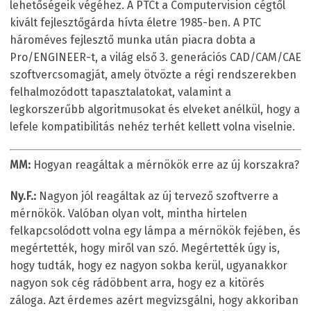
lehetőségeik végéhez. A PTCt a Computervision cégtől
kivált fejlesztőgárda hívta életre 1985-ben. A PTC
hároméves fejlesztő munka után piacra dobta a
Pro/ENGINEER-t, a világ első 3. generációs CAD/CAM/CAE
szoftvercsomagját, amely ötvözte a régi rendszerekben
felhalmozódott tapasztalatokat, valamint a
legkorszerűbb algoritmusokat és elveket anélkül, hogy a
lefele kompatibilitás nehéz terhét kellett volna viselnie.
MM:
Hogyan reagáltak a mérnökök erre az új korszakra?
Ny.F.:
Nagyon jól reagáltak az új tervező szoftverre a
mérnökök. Valóban olyan volt, mintha hirtelen
felkapcsolódott volna egy lámpa a mérnökök fejében, és
megértették, hogy miről van szó. Megértették úgy is,
hogy tudták, hogy ez nagyon sokba kerül, ugyanakkor
nagyon sok cég rádöbbent arra, hogy ez a kitörés
záloga. Azt érdemes azért megvizsgálni, hogy akkoriban