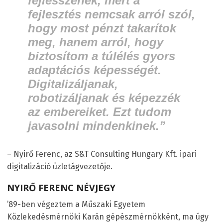
fejlesszenek, mert a
fejlesztés nemcsak arról szól,
hogy most pénzt takarítok
meg, hanem arról, hogy
biztosítom a túlélés gyors
adaptációs képességét.
Digitalizáljanak,
robotizáljanak és képezzék
az embereiket. Ezt tudom
javasolni mindenkinek.”
– Nyirő Ferenc, az S&T Consulting Hungary Kft. ipari
digitalizáció üzletágvezetője.
NYIRŐ FERENC NÉVJEGY
’89-ben végeztem a Műszaki Egyetem
Közlekedésmérnöki Karán gépészmérnökként, ma úgy