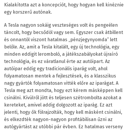
Kialakította azt a koncepciót, hogy hogyan kell kinéznie
egy korszerű autónak.
A Tesla nagyon sokáig veszteséges volt és pengeélen
táncolt, hogy becsődöl vagy sem. Egyszer csak átbillent
és onnantól viszont hatalmas „pénzjegynyomda” lett
belőle. Az, amit a Tesla kitalált, egy új technológia, egy
minden eddigit leromboló, a játékszabályokat újraíró
technológia, és ez váratlanul érte az autóipart. Az
autóipar eddig egy tradicionális iparág volt, ahol
folyamatosan mentek a fejlesztések, és a klasszikus
nagy gyártók folyamatosan vitték előre az iparágat. A
Tesla meg azt mondta, hogy ezt kérem másképpen kell
csinálni. Kívülről jött és teljesen szétrombolta azokat a
kereteket, amivel addig dolgozott az iparág. Ez azt
jelenti, hogy ők fölrajzolták, hogy kell másként csinálni,
és elkezdték nagyon-nagyon profitábilisan űzni az
autógyártást az utóbbi pár évben. Ez hatalmas verseny