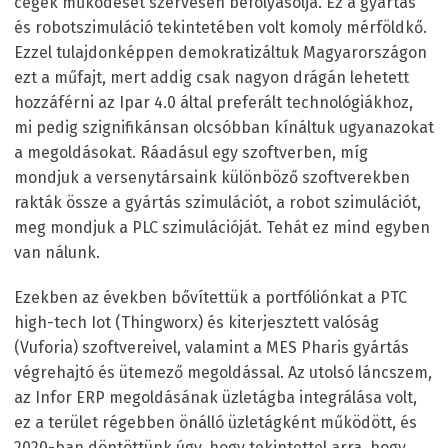
cégek működését szervesen befolyásolja. Ez a gyártás
és robotszimuláció tekintetében volt komoly mérföldkő.
Ezzel tulajdonképpen demokratizáltuk Magyarországon
ezt a műfajt, mert addig csak nagyon drágán lehetett
hozzáférni az Ipar 4.0 által preferált technológiákhoz,
mi pedig szignifikánsan olcsóbban kínáltuk ugyanazokat
a megoldásokat. Ráadásul egy szoftverben, míg
mondjuk a versenytársaink különböző szoftverekben
rakták össze a gyártás szimulációt, a robot szimulációt,
meg mondjuk a PLC szimulációját. Tehát ez mind egyben
van nálunk.
Ezekben az években bővítettük a portfóliónkat a PTC
high-tech Iot (Thingworx) és kiterjesztett valóság
(Vuforia) szoftvereivel, valamint a MES Pharis gyártás
végrehajtó és ütemező megoldással. Az utolsó láncszem,
az Infor ERP megoldásának üzletágba integrálása volt,
ez a terület régebben önálló üzletágként működött, és
2020-ban döntöttünk úgy, hogy tekintettel arra, hogy