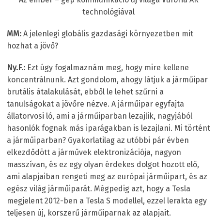
technológiával
MM:
A jelenlegi globális gazdasági környezetben mit
hozhat a jövő?
Ny.F.:
Ezt úgy fogalmaznám meg, hogy mire kellene
koncentrálnunk. Azt gondolom, ahogy látjuk a járműipar
brutális átalakulását, ebből le lehet szűrni a
tanulságokat a jövőre nézve. A járműipar egyfajta
állatorvosi ló, ami a járműiparban lezajlik, nagyjából
hasonlók fognak más iparágakban is lezajlani. Mi történt
a járműiparban? Gyakorlatilag az utóbbi pár évben
elkezdődött a járművek elektronizációja, nagyon
masszívan, és ez egy olyan érdekes dolgot hozott elő,
ami alapjaiban rengeti meg az európai járműipart, és az
egész világ járműiparát. Mégpedig azt, hogy a Tesla
megjelent 2012-ben a Tesla S modellel, ezzel lerakta egy
teljesen új, korszerű járműiparnak az alapjait.