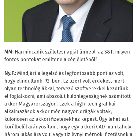
MM:
Harmincadik születésnapját ünnepli az S&T, milyen
fontos pontokat említene a cég életéből?
Ny.F.:
Mindjárt a legelső és legfontosabb pont az volt,
hogy elindultunk ’92-ben. Ez azért volt érdekes, mert
olyan technológiákkal, tervező szoftverekkel kezdtünk
el foglalkozni, ami abszolút különlegességnek számított
akkor Magyarországon. Ezek a high-tech grafikai
alkalmazások akkor még nagyon drágák voltak,
különösen az akkori fizetésekhez képest. Úgy lehet ezt
körülbelül arányosítani, hogy egy akkori CAD munkahely
három lakás ára volt, vagy tíz évnyi mérnöki fizetésnek a