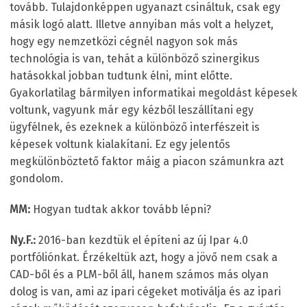
tovább. Tulajdonképpen ugyanazt csináltuk, csak egy
másik logó alatt. Illetve annyiban más volt a helyzet,
hogy egy nemzetközi cégnél nagyon sok más
technológia is van, tehát a különböző szinergikus
hatásokkal jobban tudtunk élni, mint előtte.
Gyakorlatilag bármilyen informatikai megoldást képesek
voltunk, vagyunk már egy kézből leszállítani egy
ügyfélnek, és ezeknek a különböző interfészeit is
képesek voltunk kialakítani. Ez egy jelentős
megkülönböztető faktor máig a piacon számunkra azt
gondolom.
MM:
Hogyan tudtak akkor tovább lépni?
Ny.F.:
2016-ban kezdtük el építeni az új Ipar 4.0
portfóliónkat. Érzékeltük azt, hogy a jövő nem csak a
CAD-ből és a PLM-ből áll, hanem számos más olyan
dolog is van, ami az ipari cégeket motiválja és az ipari