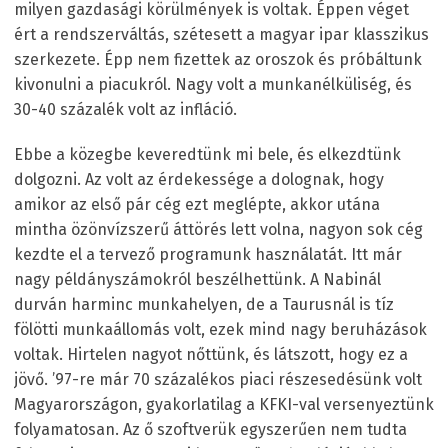
milyen gazdasági körülmények is voltak. Éppen véget
ért a rendszerváltás, szétesett a magyar ipar klasszikus
szerkezete. Épp nem fizettek az oroszok és próbáltunk
kivonulni a piacukról. Nagy volt a munkanélküliség, és
30-40 százalék volt az infláció.
Ebbe a közegbe keveredtünk mi bele, és elkezdtünk
dolgozni. Az volt az érdekessége a dolognak, hogy
amikor az első pár cég ezt meglépte, akkor utána
mintha özönvízszerű áttörés lett volna, nagyon sok cég
kezdte el a tervező programunk használatát. Itt már
nagy példányszámokról beszélhettünk. A Nabinál
durván harminc munkahelyen, de a Taurusnál is tíz
fölötti munkaállomás volt, ezek mind nagy beruházások
voltak. Hirtelen nagyot nőttünk, és látszott, hogy ez a
jövő. ’97-re már 70 százalékos piaci részesedésünk volt
Magyarországon, gyakorlatilag a KFKI-val versenyeztünk
folyamatosan. Az ő szoftverük egyszerűen nem tudta