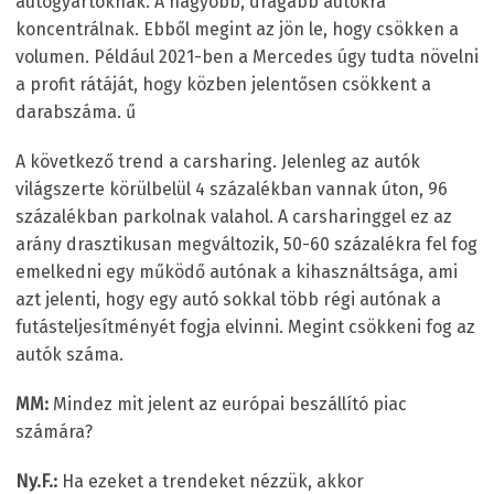
autógyártóknak. A nagyobb, drágább autókra
koncentrálnak. Ebből megint az jön le, hogy csökken a
volumen. Például 2021-ben a Mercedes úgy tudta növelni
a profit rátáját, hogy közben jelentősen csökkent a
darabszáma. ű
A következő trend a carsharing. Jelenleg az autók
világszerte körülbelül 4 százalékban vannak úton, 96
százalékban parkolnak valahol. A carsharinggel ez az
arány drasztikusan megváltozik, 50-60 százalékra fel fog
emelkedni egy működő autónak a kihasználtsága, ami
azt jelenti, hogy egy autó sokkal több régi autónak a
futásteljesítményét fogja elvinni. Megint csökkeni fog az
autók száma.
MM:
Mindez mit jelent az európai beszállító piac
számára?
Ny.F.:
Ha ezeket a trendeket nézzük, akkor