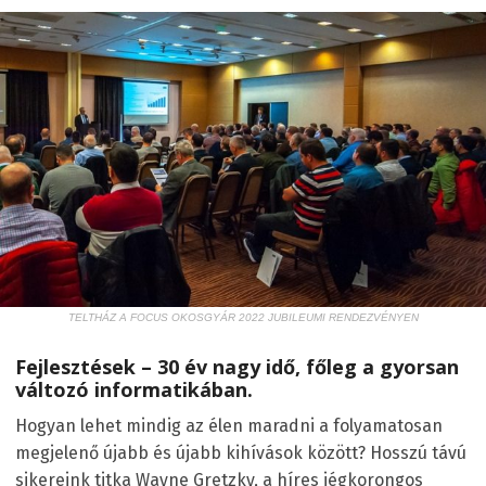
TELTHÁZ A FOCUS OKOSGYÁR 2022 JUBILEUMI RENDEZVÉNYEN
Fejlesztések – 30 év nagy idő, főleg a gyorsan
változó informatikában.
Hogyan lehet mindig az élen maradni a folyamatosan
megjelenő újabb és újabb kihívások között? Hosszú távú
sikereink titka Wayne Gretzky, a híres jégkorongos