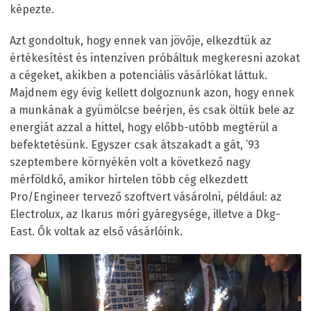
képezte.
Azt gondoltuk, hogy ennek van jövője, elkezdtük az
értékesítést és intenzíven próbáltuk megkeresni azokat
a cégeket, akikben a potenciális vásárlókat láttuk.
Majdnem egy évig kellett dolgoznunk azon, hogy ennek
a munkának a gyümölcse beérjen, és csak öltük bele az
energiát azzal a hittel, hogy előbb-utóbb megtérül a
befektetésünk. Egyszer csak átszakadt a gát, ’93
szeptembere környékén volt a következő nagy
mérföldkő, amikor hirtelen több cég elkezdett
Pro/Engineer tervező szoftvert vásárolni, például: az
Electrolux, az Ikarus móri gyáregysége, illetve a Dkg-
East. Ők voltak az első vásárlóink.