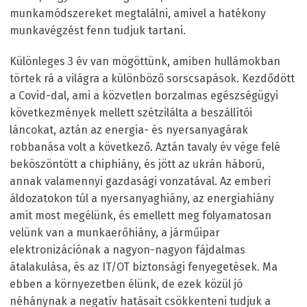
munkamódszereket megtalálni, amivel a hatékony
munkavégzést fenn tudjuk tartani.
Különleges 3 év van mögöttünk, amiben hullámokban
törtek rá a világra a különböző sorscsapások. Kezdődött
a Covid-dal, ami a közvetlen borzalmas egészségügyi
következmények mellett szétzilálta a beszállítói
láncokat, aztán az energia- és nyersanyagárak
robbanása volt a következő. Aztán tavaly év vége felé
beköszöntött a chiphiány, és jött az ukrán háború,
annak valamennyi gazdasági vonzatával. Az emberi
áldozatokon túl a nyersanyaghiány, az energiahiány
amit most megélünk, és emellett meg folyamatosan
velünk van a munkaerőhiány, a járműipar
elektronizációnak a nagyon-nagyon fájdalmas
átalakulása, és az IT/OT biztonsági fenyegetések. Ma
ebben a környezetben élünk, de ezek közül jó
néhánynak a negatív hatásait csökkenteni tudjuk a