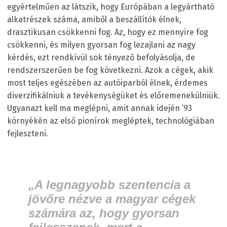
egyértelműen az látszik, hogy Európában a legyártható
alkatrészek száma, amiből a beszállítók élnek,
drasztikusan csökkenni fog. Az, hogy ez mennyire fog
csökkenni, és milyen gyorsan fog lezajlani az nagy
kérdés, ezt rendkívül sok tényező befolyásolja, de
rendszerszerűen be fog következni. Azok a cégek, akik
most teljes egészében az autóiparból élnek, érdemes
diverzifikálniuk a tevékenységüket és előremenekülniük.
Ugyanazt kell ma meglépni, amit annak idején ’93
környékén az első pionírok megléptek, technológiában
fejleszteni.
„A legnagyobb szentencia a
jövőre nézve a magyar cégek
számára az, hogy gyorsan