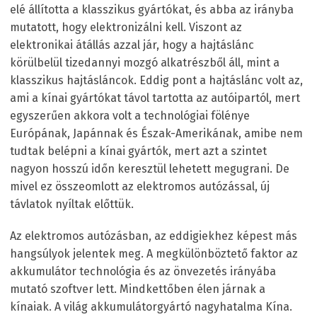
elé állította a klasszikus gyártókat, és abba az irányba
mutatott, hogy elektronizálni kell. Viszont az
elektronikai átállás azzal jár, hogy a hajtáslánc
körülbelül tizedannyi mozgó alkatrészből áll, mint a
klasszikus hajtásláncok. Eddig pont a hajtáslánc volt az,
ami a kínai gyártókat távol tartotta az autóipartól, mert
egyszerűen akkora volt a technológiai fölénye
Európának, Japánnak és Észak-Amerikának, amibe nem
tudtak belépni a kínai gyártók, mert azt a szintet
nagyon hosszú időn keresztül lehetett megugrani. De
mivel ez összeomlott az elektromos autózással, új
távlatok nyíltak előttük.
Az elektromos autózásban, az eddigiekhez képest más
hangsúlyok jelentek meg. A megkülönböztető faktor az
akkumulátor technológia és az önvezetés irányába
mutató szoftver lett. Mindkettőben élen járnak a
kínaiak. A világ akkumulátorgyártó nagyhatalma Kína.