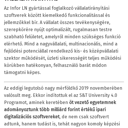
Az Infor LN gyártással foglalkozó vállalatirányítási
szoftverek között kiemelkedő funkcionalitással és
jellemzőkkel bír. A vállalat összes tevékenységére,
szerepkörére nyújt optimalizált, rugalmasan testre
szabható felületet, amelyről minden szükséges funkció
elérhető. Mind a nagyvállalati, multinacionális, mind a
fejlődési potenciállal rendelkező kis- és középvállalati
szektor működését, üzleti sikerességét teljes működési
körükben hatékonyan, felhasználó barát módon
támogatni képes.
Az eddigi legutolsó nagy mérföldkő 2019 novemberében
valósult meg. Ekkor indítottuk el az S&T University 4.0
Programot, aminek keretében
öt vezető egyetemnek
adományoztunk több milliárd forint értékű ipari
digitalizációs szoftvereket
, de nem csak szoftvert
adtunk, hanem tudást is, tehát nagyon komoly képzési