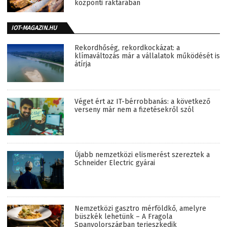
központi raktárában
IOT-MAGAZIN.HU
Rekordhőség, rekordkockázat: a
klímaváltozás már a vállalatok működését is
átírja
Véget ért az IT-bérrobbanás: a következő
verseny már nem a fizetésekről szól
Újabb nemzetközi elismerést szereztek a
Schneider Electric gyárai
Nemzetközi gasztro mérföldkő, amelyre
büszkék lehetünk – A Fragola
Spanyolországban terjeszkedik