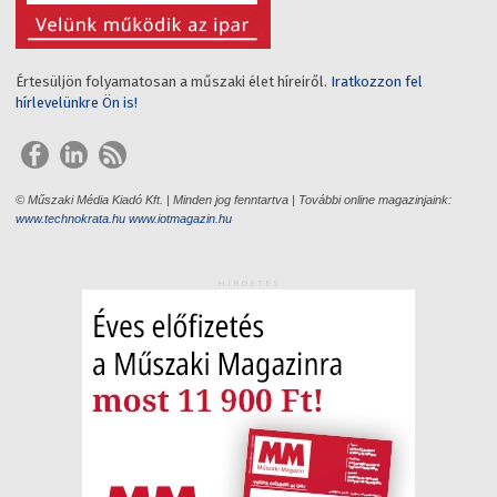
Értesüljön folyamatosan a műszaki élet híreiről.
Iratkozzon fel
hírlevelünkre Ön is!
© Műszaki Média Kiadó Kft. | Minden jog fenntartva | További online magazinjaink:
www.technokrata.hu
www.iotmagazin.hu
HIRDETÉS