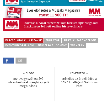
KAPCSOLÓDÓ KULCSSZAVAK
EMULÁTOR
FIZIKAI KUTATÓKÖZPONT
KVANTUMKORRELÁCIÓ
NÉPSZERŰ TUDOMÁNY
WIGNER FK
← ELŐZŐ
KÖVETKEZŐ →
5G-t vagy szélessávú
Erőteljes az érdeklődés a
infrastruktúrát igénylő egyedi
GANZ Intelligent Solutions
megoldások
iránt