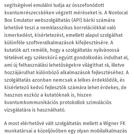
segítségével emulálni tudja az összefonódott
kvantumrészecskéken végzett méréseket is. A Nonlocal
Box Emulator webszolgáltatás (API) bárki számára
lehetővé teszi a nemklasszikus korrelációkkal való
ismerkedést, kísérletezést, emellett alapul szolgálhat
különféle szoftveralkalmazások kifejlesztésére. A
kutatók azt remélik, hogy a szolgáltatás nyilvánossá
tételével egy széleskörű együtt gondolkodás indulhat el,
ami új felhasználási lehetőségekre világíthat rá, illetve
hozzájárulhat különböző alkalmazások fejlesztéséhez. A
szolgáltatás azonban nemcsak a lelkes érdeklődők, és
kísérletező kedvű fejlesztők számára lehet érdekes, de
hasznos eszköz a kutatóknak is, hiszen
kvantumkommunikációs protokollok szimulációs
vizsgálatára is használható.
A most elérhetővé vált szolgáltatás mellett a Wigner FK
munkatársai a közeljövőben egy olyan mobilalkalmazás