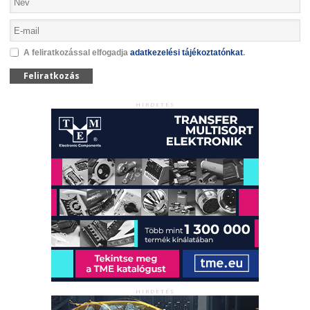
A feliratkozással elfogadja
adatkezelési tájékoztatónkat
.
Feliratkozás
HIRDETÉS
HIRDETÉS