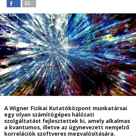
A Wigner Fizikai Kutatóközpont munkatársai
egy olyan számítógépes hálózati
szolgáltatást fejlesztettek ki, amely alkalmas
a kvantumos, illetve az úgynevezett nemjelző
korrelációk szoftveres megvalósítására.