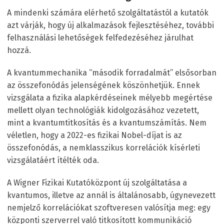
A mindenki számára elérhető szolgáltatástól a kutatók
azt várják, hogy új alkalmazások fejlesztéséhez, további
felhasználási lehetőségek felfedezéséhez járulhat
hozzá.
A kvantummechanika “második forradalmát” elsősorban
az összefonódás jelenségének köszönhetjük. Ennek
vizsgálata a fizika alapkérdéseinek mélyebb megértése
mellett olyan technológiák kidolgozásához vezetett,
mint a kvantumtitkosítás és a kvantumszámítás. Nem
véletlen, hogy a 2022-es fizikai Nobel-díjat is az
összefonódás, a nemklasszikus korrelációk kísérleti
vizsgálatáért ítélték oda.
A Wigner Fizikai Kutatóközpont új szolgáltatása a
kvantumos, illetve az annál is általánosabb, úgynevezett
nemjelző korrelációkat szoftveresen valósítja meg: egy
központi szerverrel való titkosított kommunikáció