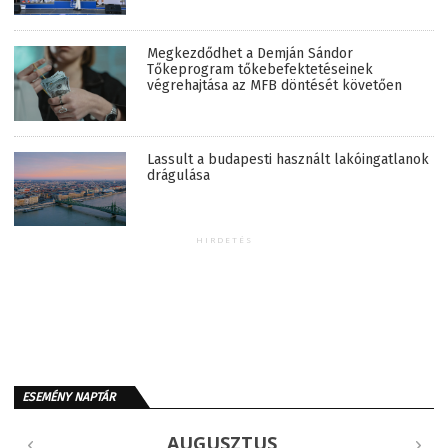
Megkezdődhet a Demján Sándor
Tőkeprogram tőkebefektetéseinek
végrehajtása az MFB döntését követően
Lassult a budapesti használt lakóingatlanok
drágulása
HIRDETÉS
ESEMÉNY NAPTÁR
AUGUSZTUS