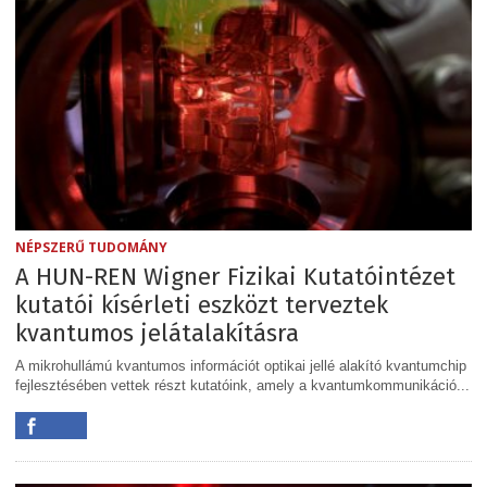
NÉPSZERŰ TUDOMÁNY
A HUN-REN Wigner Fizikai Kutatóintézet
kutatói kísérleti eszközt terveztek
kvantumos jelátalakításra
A mikrohullámú kvantumos információt optikai jellé alakító kvantumchip
fejlesztésében vettek részt kutatóink, amely a kvantumkommunikáció...