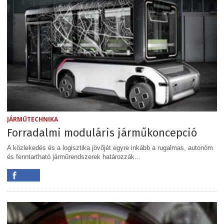
JÁRMŰTECHNIKA
Forradalmi moduláris járműkoncepció
A közlekedés és a logisztika jövőjét egyre inkább a rugalmas, autonóm
és fenntartható járműrendszerek határozzák...