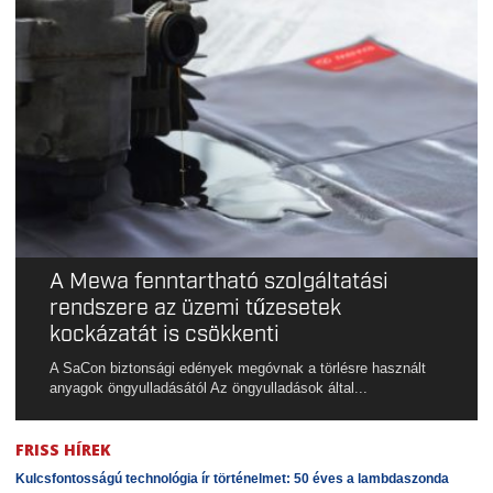
A Mewa fenntartható szolgáltatási
rendszere az üzemi tűzesetek
kockázatát is csökkenti
A SaCon biztonsági edények megóvnak a törlésre használt
anyagok öngyulladásától Az öngyulladások által...
FRISS HÍREK
Kulcsfontosságú technológia ír történelmet: 50 éves a lambdaszonda