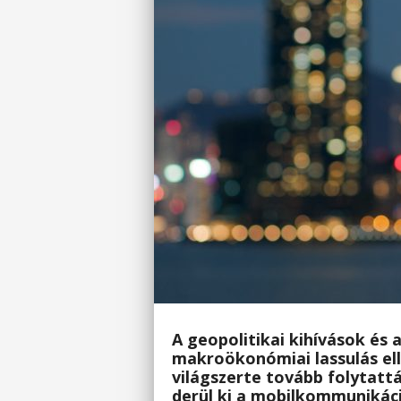
A geopolitikai kihívások és
makroökonómiai lassulás el
világszerte tovább folytattá
derül ki a mobilkommunikác