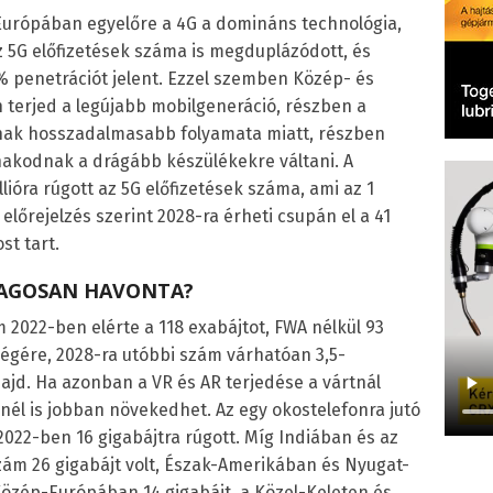
urópában egyelőre a 4G a domináns technológia,
 az 5G előfizetések száma is megduplázódott, és
3% penetrációt jelent. Ezzel szemben Közép- és
terjed a legújabb mobilgeneráció, részben a
nak hosszadalmasabb folyamata miatt, részben
nakodnak a drágább készülékekre váltani. A
ióra rúgott az 5G előfizetések száma, ami az 1
 előrejelzés szerint 2028-ra érheti csupán el a 41
st tart.
LAGOSAN HAVONTA?
m 2022-ben elérte a 118 exabájtot, FWA nélkül 93
 végére, 2028-ra utóbbi szám várhatóan 3,5-
ajd. Ha azonban a VR és AR terjedése a vártnál
nél is jobban növekedhet. Az egy okostelefonra jutó
 2022-ben 16 gigabájtra rúgott. Míg Indiában és az
ám 26 gigabájt volt, Észak-Amerikában és Nyugat-
özép-Európában 14 gigabájt, a Közel-Keleten és