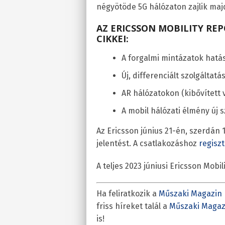
négyötöde 5G hálózaton zajlik maj
AZ ERICSSON MOBILITY REP
CIKKEI:
A forgalmi mintázatok hatás
Új, differenciált szolgáltat
AR hálózatokon (kibővített 
A mobil hálózati élmény új s
Az Ericsson június 21-én, szerdán
jelentést. A csatlakozáshoz
regiszt
A teljes 2023 júniusi Ericsson Mobi
Ha feliratkozik a
Műszaki Magazin 
friss híreket talál a
Műszaki Magaz
is!