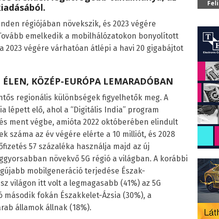
Fel
kiadásából.
minden régiójában növekszik, és 2023 végére
. Tovább emelkedik a mobilhálózatokon bonyolított
a 2023 végére várhatóan átlépi a havi 20 gigabájtot
AZ ÉLEN, KÖZÉP-EURÓPA LEMARADÓBAN
tős regionális különbségek figyelhetők meg. A
a lépett elő, ahol a “Digitális India” program
tés ment végbe, amióta 2022 októberében elindult
sek száma az év végére elérte a 10 milliót, és 2028
fizetés 57 százaléka használja majd az új
leggyorsabban növekvő 5G régió a világban. A korábbi
legújabb mobilgeneráció terjedése Észak-
z világon itt volt a legmagasabb (41%) az 5G
ó második fokán Északkelet-Ázsia (30%), a
rab államok állnak (18%).