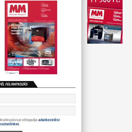
VÉL FELIRATKOZÁS
liratkozással elfogadja
adatkezelési
koztatónkat
.