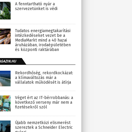
A fenntartható nyár a
szervezetünket is védi
Tudatos energiamegtakarítási
intézkedéseket vezet be a
MediaMarkt mind a 40 hazai
áruházában, irodaépületében
és központi raktárában
AGAZIN.HU
Rekordhőség, rekordkockázat:
a klímaváltozás már a
vállalatok működését is átírja
Véget ért az IT-bérrobbanás: a
következő verseny már nem a
fizetésekről szól
Újabb nemzetközi elismerést
szereztek a Schneider Electric