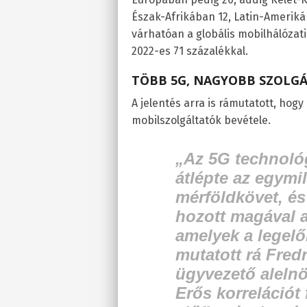
Észak-Afrikában 12, Latin-Ameriká
várhatóan a globális mobilhálózati
2022-es 71 százalékkal.
TÖBB 5G, NAGYOBB SZOLGÁ
A jelentés arra is rámutatott, hog
mobilszolgáltatók bevétele.
„Az 5G technológ
átlépte az egymil
mérföldkövet, és
hozott magával 
amelyek a legelő
mutatott rá
Fredr
ügyvezető alelnö
Erős korrelációt