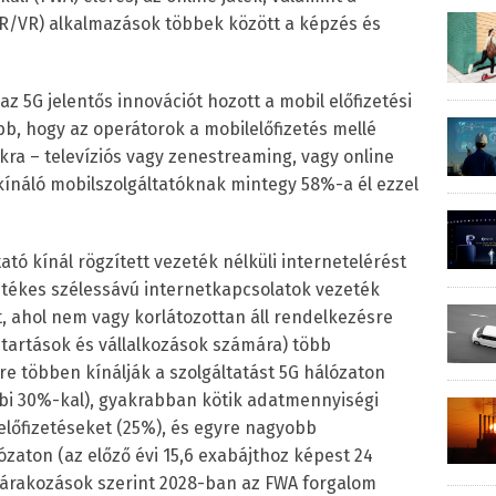
 (AR/VR) alkalmazások többek között a képzés és
y az 5G jelentős innovációt hozott a mobil előfizetési
bb, hogy az operátorok a mobilelőfizetés mellé
ra – televíziós vagy zenestreaming, vagy online
t kínáló mobilszolgáltatóknak mintegy 58%-a él ezzel
ató kínál rögzített vezeték nélküli internetelérést
etékes szélessávú internetkapcsolatok vezeték
tt, ahol nem vagy korlátozottan áll rendelkezésre
ztartások és vállalkozások számára) több
e többen kínálják a szolgáltatást 5G hálózaton
bi 30%-kal), gyakrabban kötik adatmennyiségi
előfizetéseket (25%), és egyre nagyobb
zaton (az előző évi 15,6 exabájthoz képest 24
A várakozások szerint 2028-ban az FWA forgalom