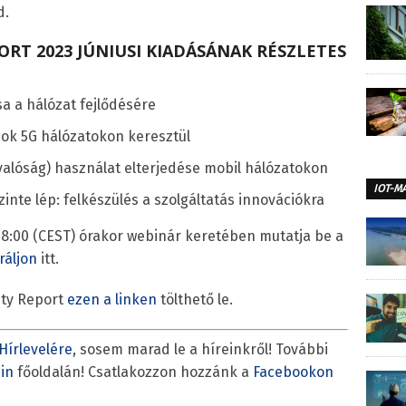
d.
ORT 2023 JÚNIUSI KIADÁSÁNAK RÉSZLETES
a a hálózat fejlődésére
ások 5G hálózatokon keresztül
valóság) használat elterjedése mobil hálózatokon
IOT-M
zinte lép: felkészülés a szolgáltatás innovációkra
 18:00 (CEST) órakor webinár keretében mutatja be a
ráljon
itt.
lity Report
ezen a linken
tölthető le.
Hírlevelére
, sosem marad le a híreinkről! További
in
főoldalán! Csatlakozzon hozzánk a
Facebookon