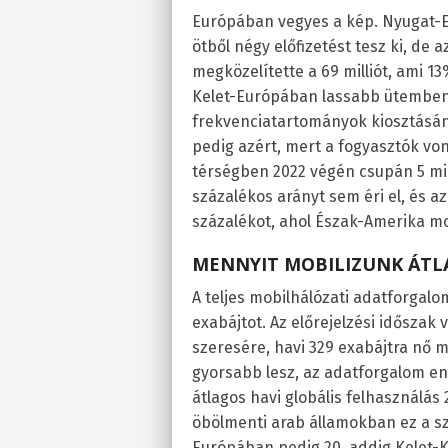
Európában vegyes a kép. Nyugat-E
ötből négy előfizetést tesz ki, de
megközelítette a 69 milliót, ami 1
Kelet-Európában lassabb ütemben 
frekvenciatartományok kiosztásá
pedig azért, mert a fogyasztók vo
térségben 2022 végén csupán 5 mill
százalékos arányt sem éri el, és az
százalékot, ahol Észak-Amerika mo
MENNYIT MOBILIZUNK ÁT
A teljes mobilhálózati adatforgalo
exabájtot. Az előrejelzési időszak
szeresére, havi 329 exabájtra nő m
gyorsabb lesz, az adatforgalom en
átlagos havi globális felhasználás
öbölmenti arab államokban ez a sz
Európában pedig 20, addig Kelet-K