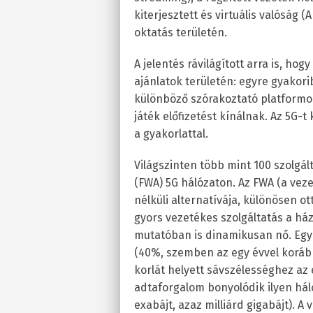
kiterjesztett és virtuális valóság
oktatás területén.
A jelentés rávilágított arra is, hog
ajánlatok területén: egyre gyakori
különböző szórakoztató platformok
játék előfizetést kínálnak. Az 5G-
a gyakorlattal.
Világszinten több mint 100 szolgált
(FWA) 5G hálózaton. Az FWA (a vez
nélküli alternatívája, különösen o
gyors vezetékes szolgáltatás a há
mutatóban is dinamikusan nő. Egyr
(40%, szemben az egy évvel koráb
korlát helyett sávszélességhez az 
adtaforgalom bonyolódik ilyen háló
exabájt, azaz milliárd gigabájt). 