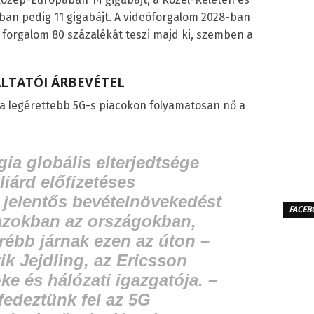
ban pedig 11 gigabájt. A videóforgalom 2028-ban
 forgalom 80 százalékát teszi majd ki, szemben a
LTATÓI ÁRBEVÉTEL
y a legérettebb 5G-s piacokon folyamatosan nő a
ia globális elterjedtsége
liárd előfizetéses
 jelentős bevételnövekedést
FACEB
azokban az országokban,
rébb járnak ezen az úton
–
ik Jejdling,
az Ericsson
ke és hálózati igazgatója. –
 fedeztünk fel az 5G