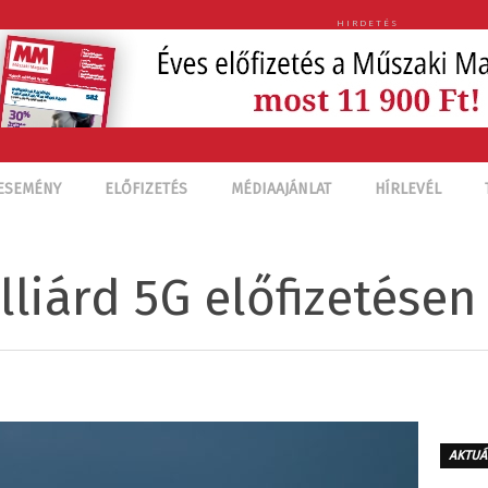
HIRDETÉS
ESEMÉNY
ELŐFIZETÉS
MÉDIAAJÁNLAT
HÍRLEVÉL
lliárd 5G előfizetésen
AKTUÁ