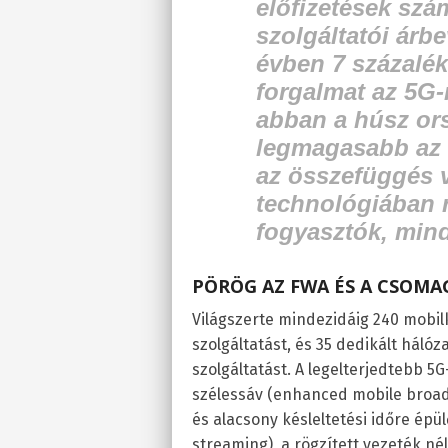
előfizetések sz
szolgáltatói árbe
évben 7 százalék
forgalmat az 5G-
abban a húsz or
legmagasabb az 5
az összefüggés v
technológiában r
fogyasztók, mind
PÖRÖG AZ FWA ÉS A CSOM
Világszerte mindezidáig 240 mobil
szolgáltatást, és 35 dedikált háló
szolgáltatást. A legelterjedtebb 5G
szélessáv (enhanced mobile broad
és alacsony késleltetési időre épü
streaming), a rögzített vezeték nél