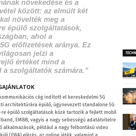
ámának növekedése és a
vétel között: az elmúlt két
kal növelték meg a
re épülő szolgáltatások,
szágban, ahol a
G előfizetések aránya. Ez
ilágosan jelzi a
TECHN
ejlő értéket mind a
 a szolgáltatók számára.”
AGAJÁNLATOK
kommunikációs cég indított el kereskedelmi 5G
zati architektúrára épülő, úgynevezett standalone 5G
-re épülő szolgáltatások közé tartozik a fejlett mobil
band, EMBB, vagyis a nagy sebességű adatátvitelre
lő alkalmazások, például a nagy felbontású video
küli (FWA) elérés, az online játék, valamint a