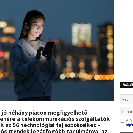
HÍRLE
 a jó néhány piacon megfigyelhető
lenére a telekommunikációs szolgáltatók
A fe
k az 5G technológiai fejlesztéseiket –
tájé
iós trendek legátfogóbb tanulmánya, az