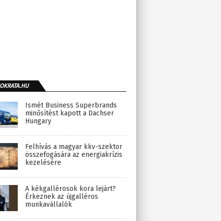
OKRATA.HU
Ismét Business Superbrands
minősítést kapott a Dachser
Hungary
Felhívás a magyar kkv-szektor
összefogására az energiakrízis
kezelésére
A kékgallérosok kora lejárt?
Érkeznek az újgalléros
munkavállalók