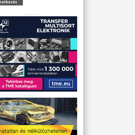
iratkozás
HIRDETÉS
HIRDETÉS