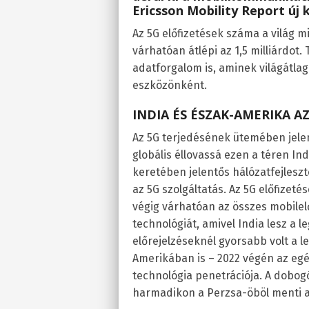
Ericsson Mobility Report új 
Az 5G előfizetések száma a világ 
várhatóan átlépi az 1,5 milliárdot
adatforgalom is, aminek világátlag
eszközönként.
INDIA ÉS ÉSZAK-AMERIKA 
Az 5G terjedésének ütemében jelen
globális éllovassá ezen a téren Indi
keretében jelentős hálózatfejlesz
az 5G szolgáltatás. Az 5G előfizeté
végig várhatóan az összes mobilelő
technológiát, amivel India lesz a 
előrejelzéseknél gyorsabb volt a 
Amerikában is – 2022 végén az egés
technológia penetrációja. A dobog
harmadikon a Perzsa-öböl menti a