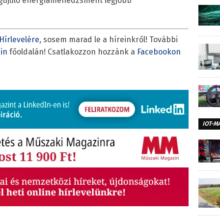
egújuló energiamenedzsment legjobb
Hírlevelére
, sosem marad le a híreinkről! További
in
főoldalán! Csatlakozzon hozzánk a
Facebookon
IOT-M