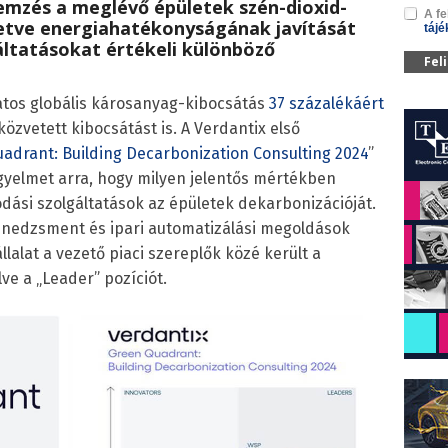
lemzés a meglévő épületek szén-dioxid-
A fe
letve energiahatékonyságának javítását
tájé
ltatásokat értékeli különböző
Fel
atos globális károsanyag-kibocsátás
37 százalékáért
közvetett kibocsátást is. A Verdantix első
adrant: Building Decarbonization Consulting 2024
”
figyelmet arra, hogy milyen jelentős mértékben
ási szolgáltatások az épületek dekarbonizációját.
menedzsment és ipari automatizálási megoldások
llalat a vezető piaci szereplők közé került a
e a „Leader” pozíciót.