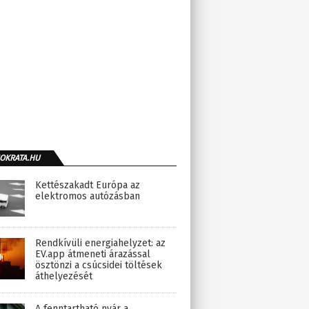
OKRATA.HU
Kettészakadt Európa az
elektromos autózásban
Rendkívüli energiahelyzet: az
EV.app átmeneti árazással
ösztönzi a csúcsidei töltések
áthelyezését
A fenntartható nyár a