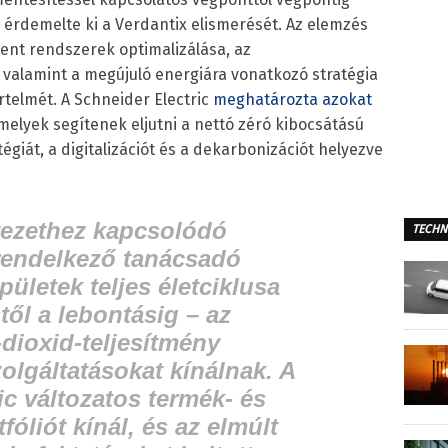
 érdemelte ki a Verdantix elismerését. Az elemzés
ent rendszerek optimalizálása, az
valamint a megújuló energiára vonatkozó stratégia
rtelmét. A Schneider Electric
meghatározta azokat
amelyek segítenek eljutni a nettó zéró kibocsátású
égiát, a digitalizációt és a dekarbonizációt helyezve
yezethez kapcsolódó
TECHN
rendelkező tanácsadó
pületek teljes életciklusa
től a lebontásig – az
-dioxid-teljesítmény
zolgáltatásokat kínálnak. A
ic változatos termék- és
tfóliót kínál, és az elmúlt