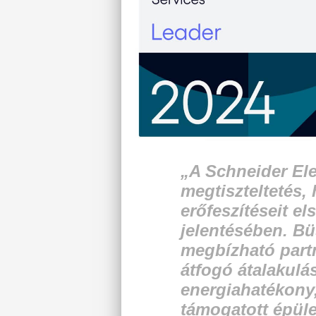
„A Schneider Ele
megtiszteltetés,
erőfeszítéseit e
jelentésében. B
megbízható part
átfogó átalakulás
energiahatékony,
támogatott épüle