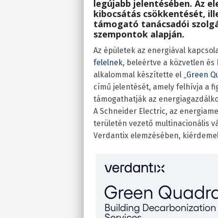
legújabb jelentésében. Az e
kibocsátás csökkentését, il
támogató tanácsadói szolgá
szempontok alapján.
Az épületek az energiával kapcsol
felelnek
, beleértve a közvetlen és 
alkalommal készítette el „
Green Qu
című jelentését, amely felhívja a 
támogathatják az energiagazdálkod
A Schneider Electric, az energia
területén vezető multinacionális vá
Verdantix elemzésében, kiérdemelv