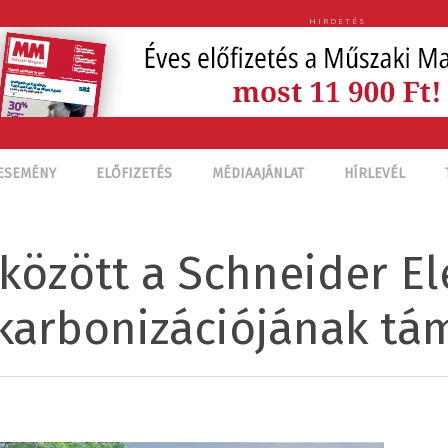
HIRDETÉS
ESEMÉNY
ELŐFIZETÉS
MÉDIAAJÁNLAT
HÍRLEVÉL
között a Schneider Ele
karbonizációjának t