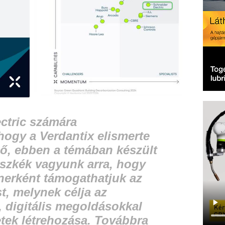
ctric számára
 hogy a Verdantix elismerte
lső, ebben a témában készült
üszkék vagyunk arra, hogy
nerként támogathatjuk az
t, melynek célja az
 digitális megoldásokkal
tek létrehozása. Továbbra