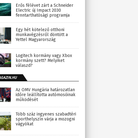
Erős félévet zárt a Schneider
Electric új Impact 2030
fenntarthatósági programja
Egy hét kötelező otthoni
munkavégzésről döntött a
Yettel Magyarország
Logitech kormány vagy Xbox
kormány szett? Melyiket
válaszd?
AGAZIN.HU
Az OMV Hungária határozatlan
időre leállította autómosóinak
működését
Több száz ingyenes szabadtéri
sporthelyszín várja a mozogni
vágyókat