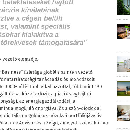
 befektetéseket hajtott
ációs kínálatának
sztve a cégen belüli
st, valamint speciális
sokat kialakítva a
 törekvések támogatására”
ix vezető elemzője.
y Business” üzletága globális szinten vezető
s fenntarthatósági tanácsadás és menedzselt
te 3000-nél is több alkalmazottal, több mint 180
gáltatásai közé tartozik a piaci és éghajlati
onysági, az energiagazdálkodási, a
mint a megújuló energiával és a szén-dioxiddal
 digitális megoldások növekvő portfóliójával is
Resource Advisor és a Zeigo, amelyek széles körben