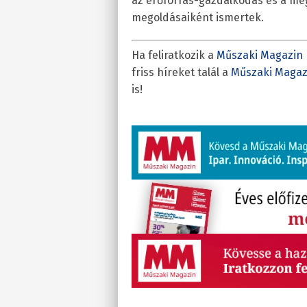
az erőforrás-gazdálkodás és a m
megoldásaiként ismertek.
Ha feliratkozik a
Műszaki Magazin 
friss híreket talál a
Műszaki Magaz
is!