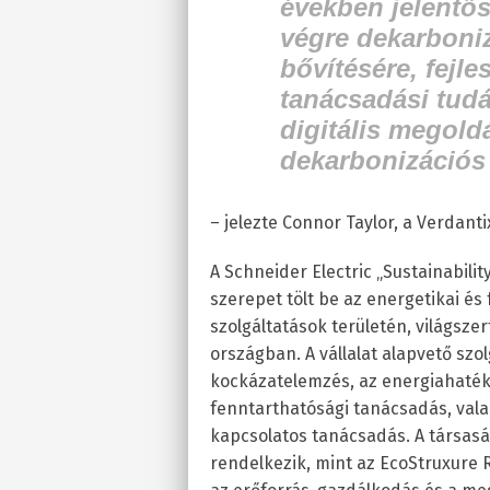
években jelentős
végre dekarboniz
bővítésére, fejle
tanácsadási tudá
digitális megoldá
dekarbonizációs
– jelezte Connor Taylor, a Verdant
A Schneider Electric „Sustainabilit
szerepet tölt be az energetikai é
szolgáltatások területén, világszer
országban. A vállalat alapvető szol
kockázatelemzés, az energiahaték
fenntarthatósági tanácsadás, vala
kapcsolatos tanácsadás. A társaság
rendelkezik, mint az EcoStruxure 