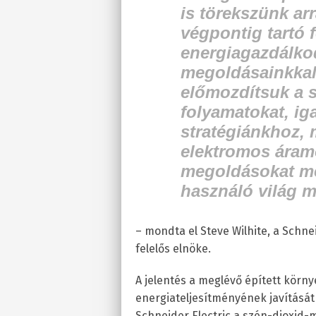
is törekszünk ar
végpontig tartó 
energiagazdálkod
megoldásainkka
előmozdítsuk a s
folyamatokat, ig
stratégiánkhoz, 
elektromos áramo
megoldásokat m
használó világ 
– mondta el Steve Wilhite, a Schnei
felelős elnöke.
A jelentés a meglévő épített körn
energiateljesítményének javítását 
Schneider Electric a szén-dioxid-