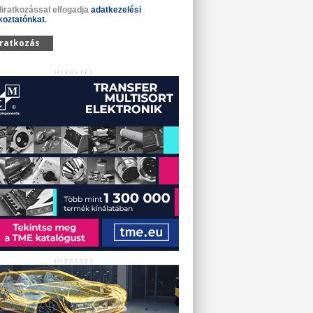
liratkozással elfogadja
adatkezelési
koztatónkat
.
iratkozás
HIRDETÉS
HIRDETÉS