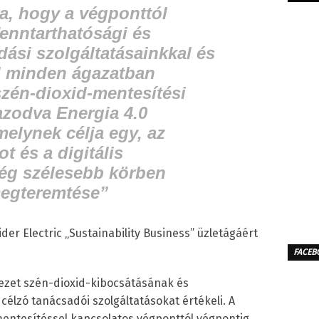
ra, hogy a végponttól
fenntarthatósági és
ási szolgáltatásainkkal és
l minden ágazatban
zén-dioxid-mentesítési
azodva Energia 4.0
melynek célja egy, az
t és a digitális
ég szélesebb körben
megteremtése”
der Electric „Sustainability Business” üzletágáért
FACEB
yezet szén-dioxid-kibocsátásának és
célzó tanácsadói szolgáltatásokat értékeli. A
mentesítéssel kapcsolatos végponttól végpontig