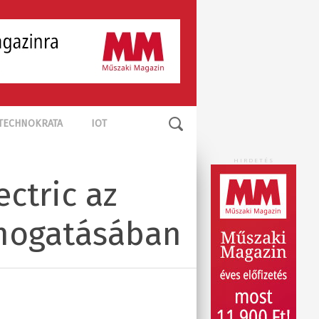
TECHNOKRATA
IOT
HIRDETÉS
ctric az
ámogatásában