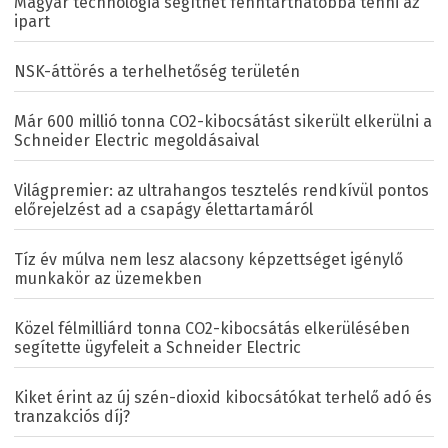
Magyar technológia segíthet fenntarthatóbbá tenni az
ipart
NSK-áttörés a terhelhetőség területén
Már 600 millió tonna CO2-kibocsátást sikerült elkerülni a
Schneider Electric megoldásaival
Világpremier: az ultrahangos tesztelés rendkívül pontos
előrejelzést ad a csapágy élettartamáról
Tíz év múlva nem lesz alacsony képzettséget igénylő
munkakör az üzemekben
Közel félmilliárd tonna CO2-kibocsátás elkerülésében
segítette ügyfeleit a Schneider Electric
Kiket érint az új szén-dioxid kibocsátókat terhelő adó és
tranzakciós díj?