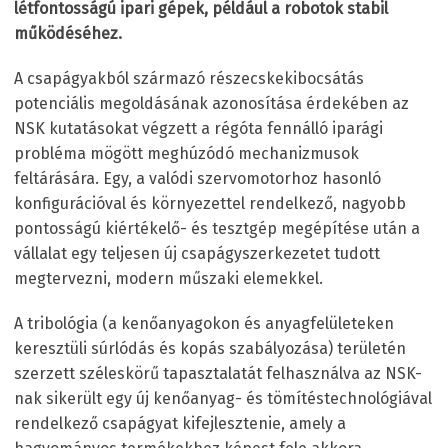
létfontosságú ipari gépek, például a robotok stabil
működéséhez.
A csapágyakból származó részecskekibocsátás
potenciális megoldásának azonosítása érdekében az
NSK kutatásokat végzett a régóta fennálló iparági
probléma mögött meghúzódó mechanizmusok
feltárására. Egy, a valódi szervomotorhoz hasonló
konfigurációval és környezettel rendelkező, nagyobb
pontosságú kiértékelő- és tesztgép megépítése után a
vállalat egy teljesen új csapágyszerkezetet tudott
megtervezni, modern műszaki elemekkel.
A tribológia (a kenőanyagokon és anyagfelületeken
keresztüli súrlódás és kopás szabályozása) területén
szerzett széleskörű tapasztalatát felhasználva az NSK-
nak sikerült egy új kenőanyag- és tömítéstechnológiával
rendelkező csapágyat kifejlesztenie, amely a