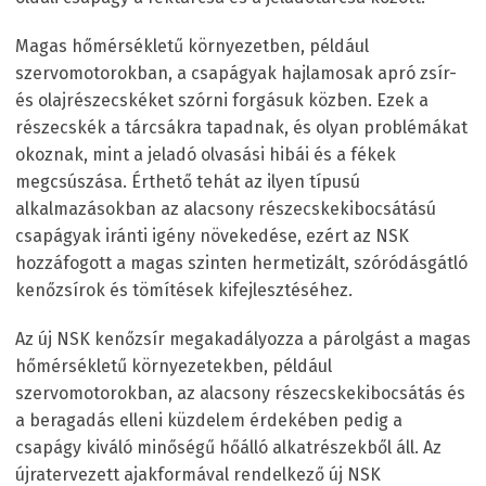
Magas hőmérsékletű környezetben, például
szervomotorokban, a csapágyak hajlamosak apró zsír-
és olajrészecskéket szórni forgásuk közben. Ezek a
részecskék a tárcsákra tapadnak, és olyan problémákat
okoznak, mint a jeladó olvasási hibái és a fékek
megcsúszása. Érthető tehát az ilyen típusú
alkalmazásokban az alacsony részecskekibocsátású
csapágyak iránti igény növekedése, ezért az NSK
hozzáfogott a magas szinten hermetizált, szóródásgátló
kenőzsírok és tömítések kifejlesztéséhez.
Az új NSK kenőzsír megakadályozza a párolgást a magas
hőmérsékletű környezetekben, például
szervomotorokban, az alacsony részecskekibocsátás és
a beragadás elleni küzdelem érdekében pedig a
csapágy kiváló minőségű hőálló alkatrészekből áll. Az
újratervezett ajakformával rendelkező új NSK