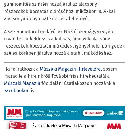
gumitömítés szintén hozzájárul az alacsony
részecskekibocsátás eléréséhez, miközben 10%-kal
alacsonyabb nyomatékot tesz lehetővé.
A szervomotorokon kívül az NSK új csapágya egyéb
olyan termékekhez is alkalmas, amelyek alacsony
részecskekibocsátású működést igényelnek, ipari gépek
széles körében járulva hozzá a stabil működéshez.
Ha feliratkozik a
Műszaki Magazin Hírlevelére
, sosem
marad le a híreinkről! További friss híreket talál a
Műszaki Magazin
főoldalán! Csatlakozzon hozzánk a
Facebookon
is!