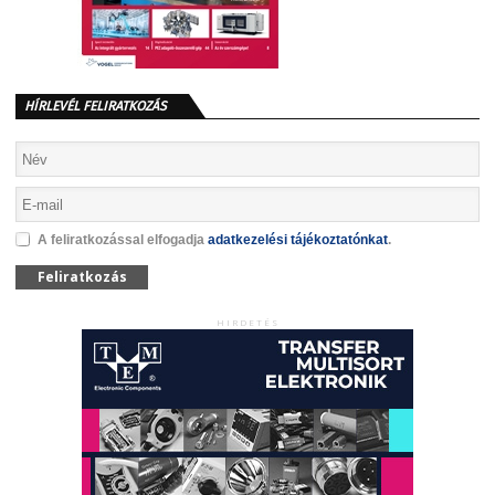
HÍRLEVÉL FELIRATKOZÁS
A feliratkozással elfogadja
adatkezelési tájékoztatónkat
.
Feliratkozás
HIRDETÉS