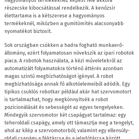
hagyományos termékekhez képest fele akkora
részecske kibocsátással rendelkezik. A kenőzsír
élettartama is a kétszerese a hagyományos
termékeknél, miközben a gumitömítés alacsonyabb
nyomatékot biztosít.
Sok országban csökken a hadra fogható munkaerő-
állomány, ezért folyamatosan növekszik az ipari robotok
piaca. A robotok használata, a kézi műveletekről az
automatizált folyamatokra történő áttérés azonban
magas szintű megbízhatóságot igényel. A robot
megbízhatósága annak fő alkotóelemeiből adódik. Egy
tipikus csuklós robotkar például akár hat szervomotort
is tartalmazhat, hogy megkönnyítsék a robot
pozicionálását és sebességét az egyes tengelyeken.
Mindegyik szervomotor két csapágyat tartalmaz: egy
teheroldali csapágy, amely ott támasztja meg a tengelyt,
ahol az kilép a szervomotorból; valamint egy ellensúly-
oldali csapágy a féktárcsa és a jeladótárcsa között.