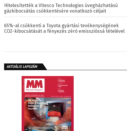
Hitelesítették a Vitesco Technologies üvegházhatású
gázkibocsátás csökkentésére vonatkozó céljait
65%-al csökkenti a Toyota gyártási tevékenységének
CO2-kibocsátását a fényezés zéró emisszióssá tételével
AKTUÁLIS LAPSZÁM