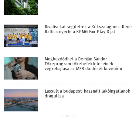
Riválisukat segítették a Kékszalagon: a René
Raffica nyerte a KPMG Fair Play Díjat
Megkezdődhet a Demján Sándor
Tőkeprogram tőkebefektetéseinek
végrehajtása az MFB döntését követően
Lassult a budapesti használt lakóingatlanok
drágulása
HIRDETÉS