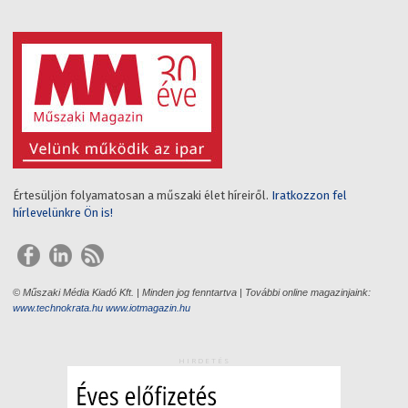
Értesüljön folyamatosan a műszaki élet híreiről.
Iratkozzon fel
hírlevelünkre Ön is!
© Műszaki Média Kiadó Kft. | Minden jog fenntartva | További online magazinjaink:
www.technokrata.hu
www.iotmagazin.hu
HIRDETÉS