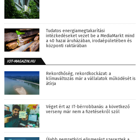
Tudatos energiamegtakarítási
intézkedéseket vezet be a MediaMarkt mind
a 40 hazai áruházában, irodaépületében és
központi raktárában
IOT-MAGAZIN.HU
Rekordhőség, rekordkockázat: a
klímaváltozás már a vállalatok működését is
átírja
Véget ért az IT-bérrobbanás: a következő
verseny már nem a fizetésekről szól
Újabb nemzetközi elismerést szereztek a