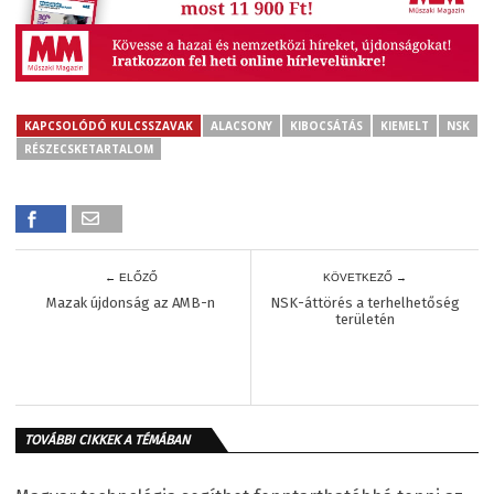
KAPCSOLÓDÓ KULCSSZAVAK
ALACSONY
KIBOCSÁTÁS
KIEMELT
NSK
RÉSZECSKETARTALOM
← ELŐZŐ
KÖVETKEZŐ →
Mazak újdonság az AMB-n
NSK-áttörés a terhelhetőség
területén
TOVÁBBI CIKKEK A TÉMÁBAN