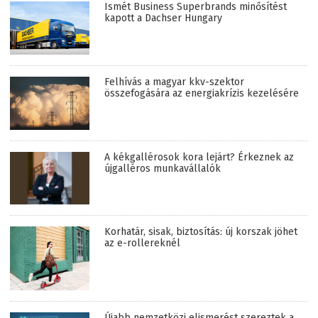
Ismét Business Superbrands minősítést
kapott a Dachser Hungary
Felhívás a magyar kkv-szektor
összefogására az energiakrízis kezelésére
A kékgallérosok kora lejárt? Érkeznek az
újgalléros munkavállalók
Korhatár, sisak, biztosítás: új korszak jöhet
az e-rollereknél
Újabb nemzetközi elismerést szereztek a