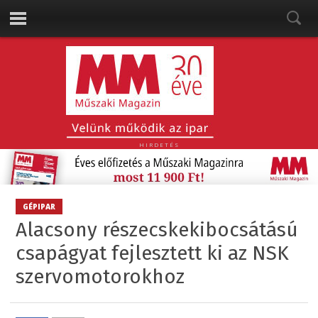
HIRDETÉS
GÉPIPAR
Alacsony részecskekibocsátású
csapágyat fejlesztett ki az NSK
szervomotorokhoz