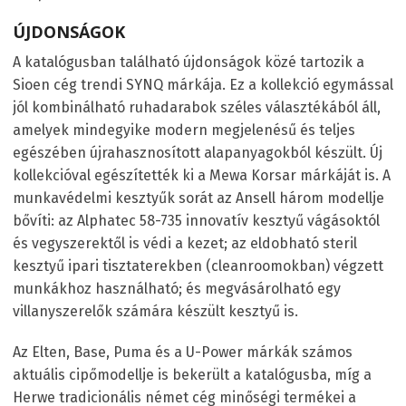
ÚJDONSÁGOK
A katalógusban található újdonságok közé tartozik a
Sioen cég trendi SYNQ márkája. Ez a kollekció egymással
jól kombinálható ruhadarabok széles választékából áll,
amelyek mindegyike modern megjelenésű és teljes
egészében újrahasznosított alapanyagokból készült. Új
kollekcióval egészítették ki a Mewa Korsar márkáját is. A
munkavédelmi kesztyűk sorát az Ansell három modellje
bővíti: az Alphatec 58-735 innovatív kesztyű vágásoktól
és vegyszerektől is védi a kezet; az eldobható steril
kesztyű ipari tisztaterekben (cleanroomokban) végzett
munkákhoz használható; és megvásárolható egy
villanyszerelők számára készült kesztyű is.
Az Elten, Base, Puma és a U-Power márkák számos
aktuális cipőmodellje is bekerült a katalógusba, míg a
Herwe tradicionális német cég minőségi termékei a