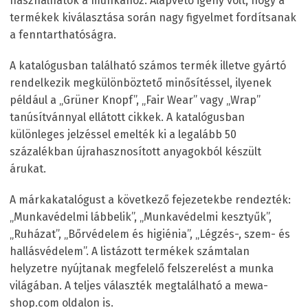
használhatók a munkához. Alapvető igény volt, hogy a
termékek kiválasztása során nagy figyelmet fordítsanak
a fenntarthatóságra.
A katalógusban található számos termék illetve gyártó
rendelkezik megkülönböztető minősítéssel, ilyenek
például a „Grüner Knopf”, „Fair Wear” vagy „Wrap”
tanúsítvánnyal ellátott cikkek. A katalógusban
különleges jelzéssel emelték ki a legalább 50
százalékban újrahasznosított anyagokból készült
árukat.
A márkakatalógust a következő fejezetekbe rendezték:
„Munkavédelmi lábbelik”, „Munkavédelmi kesztyűk”,
„Ruházat”, „Bőrvédelem és higiénia”, „Légzés-, szem- és
hallásvédelem”. A listázott termékek számtalan
helyzetre nyújtanak megfelelő felszerelést a munka
világában. A teljes választék megtalálható a mewa-
shop.com oldalon is.