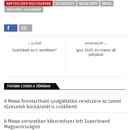
KAPCSOLÓDÓ KULCSSZAVAK
KATALÓGUS
MEGJELENÉS
MEWA
NÉPSZERŰ TUDOMÁNY
← ELŐZŐ
KÖVETKEZŐ →
Csalódunk az e-autókban?
igus 2025-ös manus díj
pályázat
TOVÁBBI CIKKEK A TÉMÁBAN
A Mewa fenntartható szolgáltatási rendszere az üzemi
tűzesetek kockázatát is csökkenti
A Mewa sorozatban kilencedszer lett Superbrand
Magyarországon