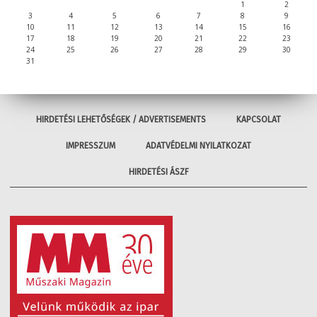
1
2
3
4
5
6
7
8
9
10
11
12
13
14
15
16
17
18
19
20
21
22
23
24
25
26
27
28
29
30
31
HIRDETÉSI LEHETŐSÉGEK / ADVERTISEMENTS
KAPCSOLAT
IMPRESSZUM
ADATVÉDELMI NYILATKOZAT
HIRDETÉSI ÁSZF