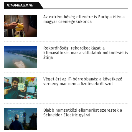
IOT-MAGAZIN.HU
Az extrém hőség ellenére is Európa élén a
magyar csemegekukorica
Rekordhőség, rekordkockázat: a
klímaváltozás már a vállalatok működését is
átírja
Véget ért az IT-bérrobbanás: a következő
verseny már nem a fizetésekről szól
Újabb nemzetközi elismerést szereztek a
Schneider Electric gyárai