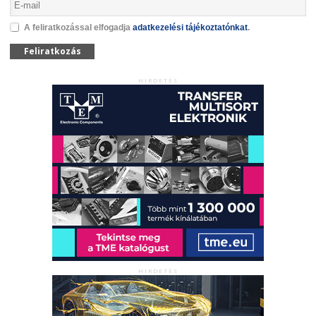
A feliratkozással elfogadja
adatkezelési tájékoztatónkat
.
Feliratkozás
HIRDETÉS
HIRDETÉS