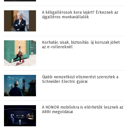
A kékgallérosok kora lejárt? Érkeznek az
újgalléros munkavállalók
Korhatár, sisak, biztosítás: új korszak jöhet
az e-rollereknél
Újabb nemzetközi elismerést szereztek a
Schneider Electric gyárai
A HONOR mobilokra is elérhetők lesznek az
ARRI megoldásai