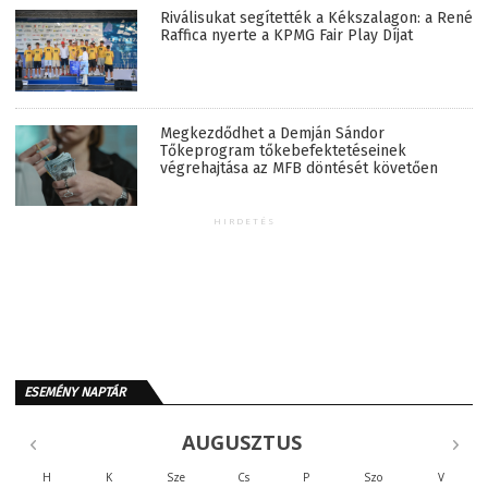
Riválisukat segítették a Kékszalagon: a René
Raffica nyerte a KPMG Fair Play Díjat
Megkezdődhet a Demján Sándor
Tőkeprogram tőkebefektetéseinek
végrehajtása az MFB döntését követően
HIRDETÉS
ESEMÉNY NAPTÁR
AUGUSZTUS
H
K
Sze
Cs
P
Szo
V