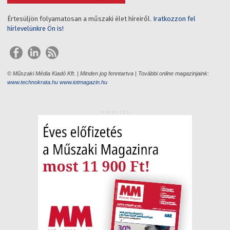
Értesüljön folyamatosan a műszaki élet híreiről.
Iratkozzon fel
hírlevelünkre Ön is!
© Műszaki Média Kiadó Kft. | Minden jog fenntartva | További online magazinjaink:
www.technokrata.hu
www.iotmagazin.hu
HIRDETÉS