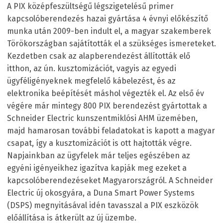
A PIX középfeszültségű légszigetelésű primer
kapcsolóberendezés hazai gyártása 4 évnyi előkészítő
munka után 2009-ben indult el, a magyar szakemberek
Törökországban sajátították el a szükséges ismereteket.
Kezdetben csak az alapberendezést állították elő
itthon, az ún. kusztomizációt, vagyis az egyedi
ügyféligényeknek megfelelő kábelezést, és az
elektronika beépítését máshol végezték el. Az első év
végére már mintegy 800 PIX berendezést gyártottak a
Schneider Electric kunszentmiklósi AHM üzemében,
majd hamarosan további feladatokat is kapott a magyar
csapat, így a kusztomizációt is ott hajtották végre.
Napjainkban az ügyfelek már teljes egészében az
egyéni igényeikhez igazítva kapják meg ezeket a
kapcsolóberendezéseket Magyarországról. A Schneider
Electric új okosgyára, a Duna Smart Power Systems
(DSPS) megnyitásával idén tavasszal a PIX eszközök
előállítása is átkerült az új üzembe.