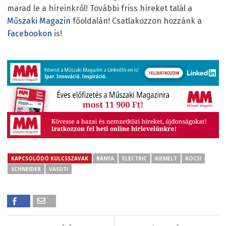
marad le a híreinkről! További friss híreket talál a
Műszaki Magazin
főoldalán! Csatlakozzon hozzánk a
Facebookon
is!
KAPCSOLÓDÓ KULCSSZAVAK
BÁNYA
ELECTRIC
KIEMELT
KOCSI
SCHNEIDER
VASÚTI