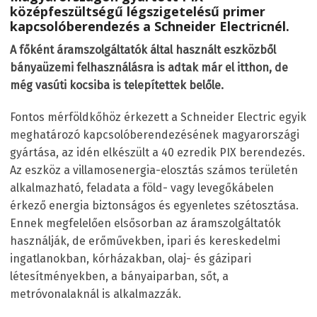
középfeszültségű légszigetelésű primer
kapcsolóberendezés a Schneider Electricnél.
A főként áramszolgáltatók által használt eszközből
bányaüzemi felhasználásra is adtak már el itthon, de
még vasúti kocsiba is telepítettek belőle.
Fontos mérföldkőhöz érkezett a Schneider Electric egyik
meghatározó kapcsolóberendezésének magyarországi
gyártása, az idén elkészült a 40 ezredik PIX berendezés.
Az eszköz a villamosenergia-elosztás számos területén
alkalmazható, feladata a föld- vagy levegőkábelen
érkező energia biztonságos és egyenletes szétosztása.
Ennek megfelelően elsősorban az áramszolgáltatók
használják, de erőművekben, ipari és kereskedelmi
ingatlanokban, kórházakban, olaj- és gázipari
létesítményekben, a bányaiparban, sőt, a
metróvonalaknál is alkalmazzák.