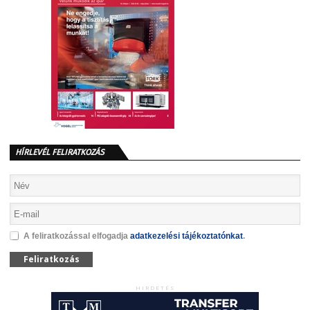
HÍRLEVÉL FELIRATKOZÁS
A feliratkozással elfogadja
adatkezelési tájékoztatónkat
.
Feliratkozás
HIRDETÉS