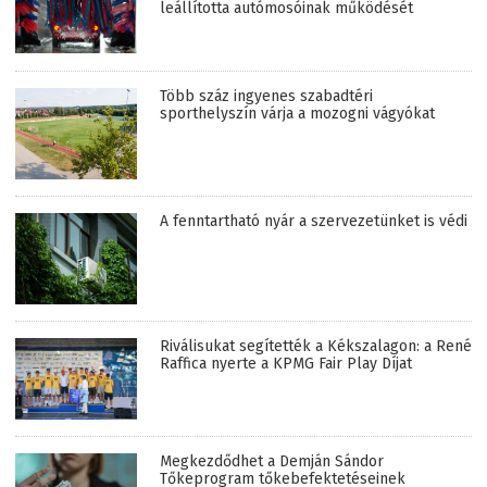
leállította autómosóinak működését
Több száz ingyenes szabadtéri
sporthelyszín várja a mozogni vágyókat
A fenntartható nyár a szervezetünket is védi
Riválisukat segítették a Kékszalagon: a René
Raffica nyerte a KPMG Fair Play Díjat
Megkezdődhet a Demján Sándor
Tőkeprogram tőkebefektetéseinek