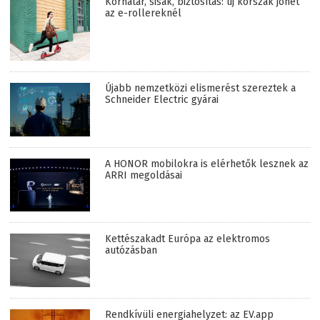
Korhatár, sisak, biztosítás: új korszak jöhet
az e-rollereknél
Újabb nemzetközi elismerést szereztek a
Schneider Electric gyárai
A HONOR mobilokra is elérhetők lesznek az
ARRI megoldásai
Kettészakadt Európa az elektromos
autózásban
Rendkívüli energiahelyzet: az EV.app