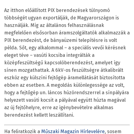
Az itthon előállított PIX berendezések túlnyomó
többségét ugyan exportálják, de Magyarországon is
használják. Míg az általános felhasználásnak
megfelelően elsősorban áramszolgáltatók alkalmazzák a
PIX berendezést, de bányaüzemi telepítésre is volt
példa. Sőt, egy alkalommal – a speciális vevői kérésnek
eleget téve – vasúti kocsiba integrálták a
középfeszültségű kapcsolóberendezést, amelyet így
sínen mozgathattak. A 6kV-os feszültségre átkalibrált
eszköz egy külszíni fejtőgép áramellátását biztosította
ebben az esetben. A megoldás különlegessége az volt,
hogy a fejtőgép un. láncos húzórendszerrel a sínpályára
helyezett vasúti kocsit a pályával együtt húzta magával
az új fejtőhelyre, erre az igénybevételre alkalmas
berendezést kellett leszállítani.
Ha feliratkozik a
Műszaki Magazin Hírlevelére
, sosem