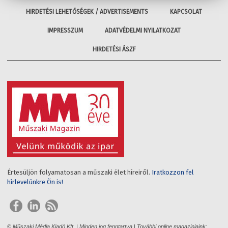
HIRDETÉSI LEHETŐSÉGEK / ADVERTISEMENTS
KAPCSOLAT
IMPRESSZUM
ADATVÉDELMI NYILATKOZAT
HIRDETÉSI ÁSZF
Értesüljön folyamatosan a műszaki élet híreiről.
Iratkozzon fel
hírlevelünkre Ön is!
© Műszaki Média Kiadó Kft. | Minden jog fenntartva | További online magazinjaink: