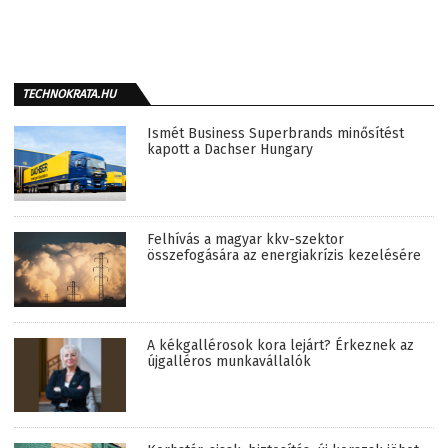
TECHNOKRATA.HU
Ismét Business Superbrands minősítést
kapott a Dachser Hungary
Felhívás a magyar kkv-szektor
összefogására az energiakrízis kezelésére
A kékgallérosok kora lejárt? Érkeznek az
újgalléros munkavállalók