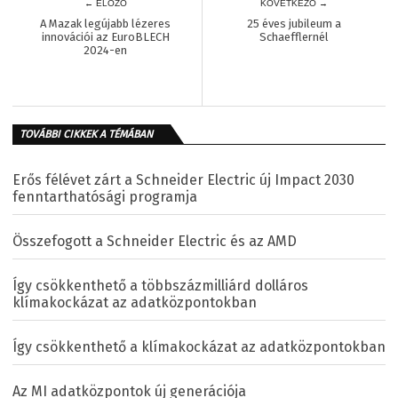
← ELŐZŐ
KÖVETKEZŐ →
A Mazak legújabb lézeres
25 éves jubileum a
innovációi az EuroBLECH
Schaefflernél
2024-en
TOVÁBBI CIKKEK A TÉMÁBAN
Erős félévet zárt a Schneider Electric új Impact 2030
fenntarthatósági programja
Összefogott a Schneider Electric és az AMD
Így csökkenthető a többszázmilliárd dolláros
klímakockázat az adatközpontokban
Így csökkenthető a klímakockázat az adatközpontokban
Az MI adatközpontok új generációja