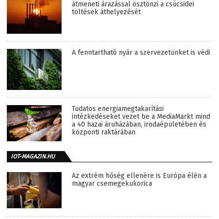
átmeneti árazással ösztönzi a csúcsidei
töltések áthelyezését
A fenntartható nyár a szervezetünket is védi
Tudatos energiamegtakarítási
intézkedéseket vezet be a MediaMarkt mind
a 40 hazai áruházában, irodaépületében és
központi raktárában
IOT-MAGAZIN.HU
Az extrém hőség ellenére is Európa élén a
magyar csemegekukorica