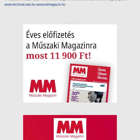
www.technokrata.hu
www.iotmagazin.hu
HIRDETÉS
HIRDETÉS