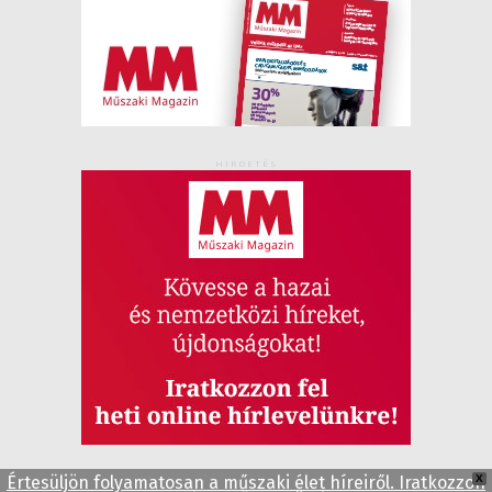
HIRDETÉS
Értesüljön folyamatosan a műszaki élet híreiről. Iratkozzon
X