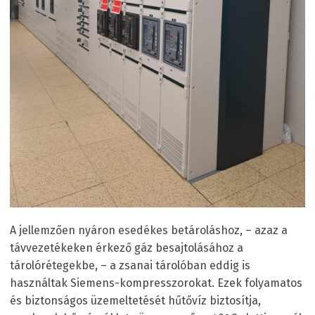
A jellemzően nyáron esedékes betároláshoz, – azaz a
távvezetékeken érkező gáz besajtolásához a
tárolórétegekbe, – a zsanai tárolóban eddig is
használtak Siemens-kompresszorokat. Ezek folyamatos
és biztonságos üzemeltetését hűtővíz biztosítja,