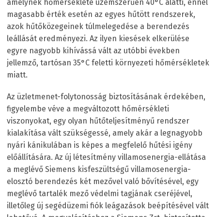
amelynek hőmérséklete üzemszerűen 40°C alatti, ennél
magasabb érték esetén az egyes hűtött rendszerek,
azok hűtőközegeinek túlmelegedése a berendezés
leállását eredményezi. Az ilyen kiesések elkerülése
egyre nagyobb kihívássá vált az utóbbi években
jellemző, tartósan 35°C feletti környezeti hőmérsékletek
miatt.
Az üzletmenet-folytonosság biztosításának érdekében,
figyelembe véve a megváltozott hőmérsékleti
viszonyokat, egy olyan hűtőteljesítményű rendszer
kialakítása vált szükségessé, amely akár a legnagyobb
nyári kánikulában is képes a megfelelő hűtési igény
előállítására. Az új létesítmény villamosenergia-ellátása
a meglévő Siemens kisfeszültségű villamosenergia-
elosztó berendezés két mezővel való bővítésével, egy
meglévő tartalék mező védelmi tagjának cseréjével,
illetőleg új segédüzemi fiók leágazások beépítésével vált