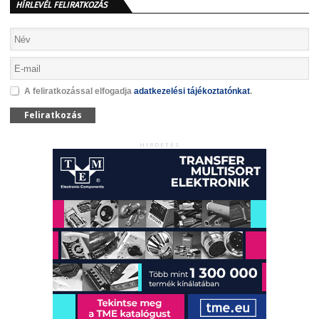
HÍRLEVÉL FELIRATKOZÁS
A feliratkozással elfogadja
adatkezelési tájékoztatónkat
.
Feliratkozás
HIRDETÉS