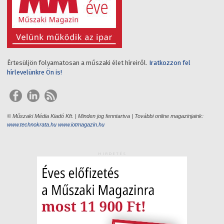
Értesüljön folyamatosan a műszaki élet híreiről.
Iratkozzon fel
hírlevelünkre Ön is!
© Műszaki Média Kiadó Kft. | Minden jog fenntartva | További online magazinjaink:
www.technokrata.hu
www.iotmagazin.hu
HIRDETÉS