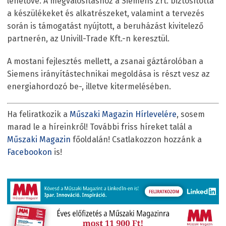
lehetővé. A megvalósításhoz a Siemens Zrt. biztosította
a készülékeket és alkatrészeket, valamint a tervezés
során is támogatást nyújtott, a beruházást kivitelező
partnerén, az Univill-Trade Kft.-n keresztül.
A mostani fejlesztés mellett, a zsanai gáztárolóban a
Siemens irányítástechnikai megoldása is részt vesz az
energiahordozó be-, illetve kitermelésében.
Ha feliratkozik a
Műszaki Magazin Hírlevelére
, sosem
marad le a híreinkről! További friss híreket talál a
Műszaki Magazin
főoldalán! Csatlakozzon hozzánk a
Facebookon
is!