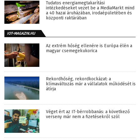
Tudatos energiamegtakarítási
intézkedéseket vezet be a MediaMarkt mind
a 40 hazai áruházában, irodaépületében és
központi raktárában
IOT-MAGAZIN.HU
Az extrém hőség ellenére is Európa élén a
magyar csemegekukorica
Rekordhőség, rekordkockázat: a
klímaváltozás már a vállalatok működését is
átírja
Véget ért az IT-bérrobbanás: a következő
verseny már nem a fizetésekről szól