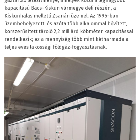
gáztároló létesítménye, amelyek közül a legnagyobb
kapacitású Bács-Kiskun vármegye déli részén, a
Kiskunhalas melletti Zsanán üzemel. Az 1996-ban
üzembehelyezett, és azóta több alkalommal bővített,
korszerűsített tároló 2,2 milliárd köbméter kapacitással
rendelkezik; ez a mennyiség több mint kétharmada a
teljes éves lakossági földgáz-fogyasztásnak.