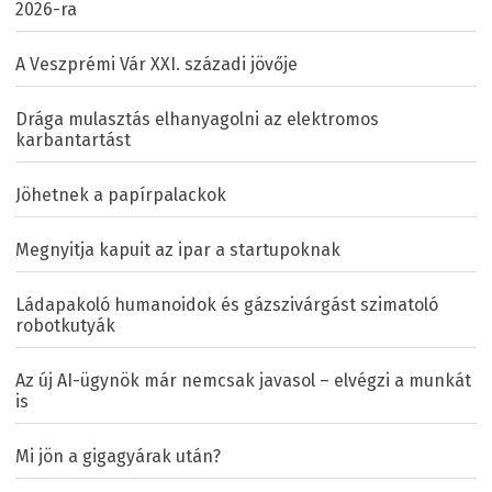
2026-ra
A Veszprémi Vár XXI. századi jövője
Drága mulasztás elhanyagolni az elektromos
karbantartást
Jöhetnek a papírpalackok
Megnyitja kapuit az ipar a startupoknak
Ládapakoló humanoidok és gázszivárgást szimatoló
robotkutyák
Az új AI-ügynök már nemcsak javasol – elvégzi a munkát
is
Mi jön a gigagyárak után?