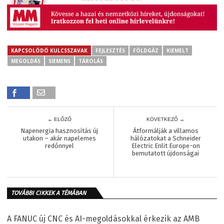
KAPCSOLÓDÓ KULCSSZAVAK
FEJLESZTÉS
FÖLDGÁZ
KIEMELT
MEGOLDÁS
SIEMENS
TÁROLÁS
← ELŐZŐ
KÖVETKEZŐ →
Napenergia hasznosítás új
Átformálják a villamos
utakon – akár napelemes
hálózatokat a Schneider
redőnnyel
Electric Enlit Europe-on
bemutatott újdonságai
TOVÁBBI CIKKEK A TÉMÁBAN
A FANUC új CNC és AI-megoldásokkal érkezik az AMB