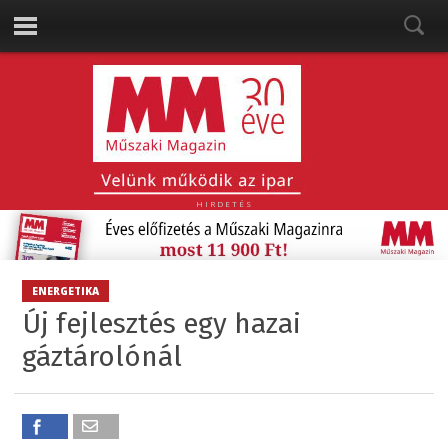
HIRDETÉS
ENERGETIKA
Új fejlesztés egy hazai
gáztárolónál