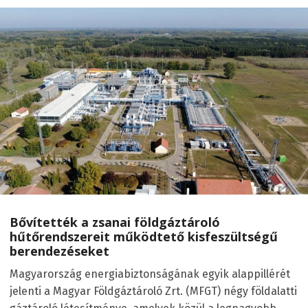
Bővítették a zsanai földgáztároló
hűtőrendszereit működtető kisfeszültségű
berendezéseket
Magyarország energiabiztonságának egyik alappillérét
jelenti a Magyar Földgáztároló Zrt. (MFGT) négy földalatti