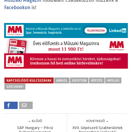
Műszaki Magazin
főoldalán! Csatlakozzon hozzánk a
Facebookon
is!
KAPCSOLÓDÓ KULCSSZAVAK
ANGOL
EGYETEM
KÉPZÉS
NYELVŰ
SZÉCHENYI
← ELŐZŐ
KÖVETKEZŐ →
SAP Hungary – Pécsi
XVII. Gépészeti Szakterületek