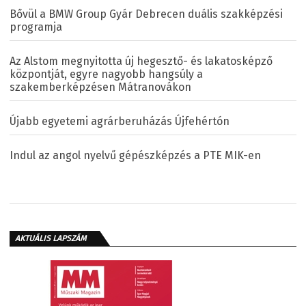
Bővül a BMW Group Gyár Debrecen duális szakképzési
programja
Az Alstom megnyitotta új hegesztő- és lakatosképző
központját, egyre nagyobb hangsúly a
szakemberképzésen Mátranovákon
Újabb egyetemi agrárberuházás Újfehértón
Indul az angol nyelvű gépészképzés a PTE MIK-en
AKTUÁLIS LAPSZÁM