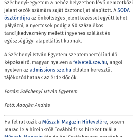
Széchenyi-egyetem a nehéz helyzetben lévő nemzetközi
jelentkezők számára saját ösztöndíjat alapított. A
SODA
ösztöndíjra
az önköltséges jelentkezéssel együtt lehet
pályázni, a nyertesek pedig a 90 százalékos
tandíjkedvezmény mellett ingyenes szállást és
egészségügyi alapellátást kapnak.
A Széchenyi István Egyetem szeptembertől induló
képzéseiről magyar nyelven a
felveteli.sze.hu
, angol
nyelven az
admissions.sze.hu
oldalon keresztül
tájékozódhatnak az érdeklődők.
Forrás: Széchenyi István Egyetem
Fotó: Adorján András
Ha feliratkozik a
Műszaki Magazin Hírlevelére
, sosem
marad le a híreinkről! További friss híreket talál a