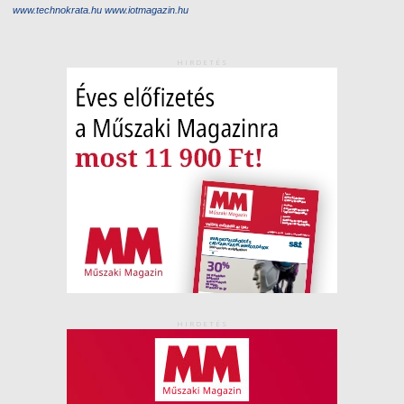
www.technokrata.hu
www.iotmagazin.hu
HIRDETÉS
HIRDETÉS