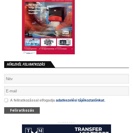
HÍRLEVÉL FELIRATKOZÁS
A feliratkozással elfogadja
adatkezelési tájékoztatónkat
.
Feliratkozás
HIRDETÉS