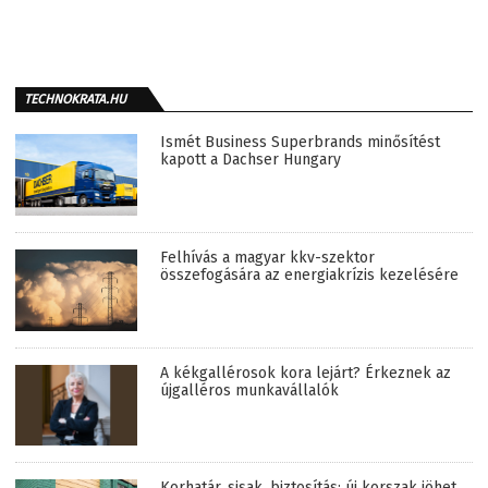
TECHNOKRATA.HU
Ismét Business Superbrands minősítést
kapott a Dachser Hungary
Felhívás a magyar kkv-szektor
összefogására az energiakrízis kezelésére
A kékgallérosok kora lejárt? Érkeznek az
újgalléros munkavállalók
Korhatár, sisak, biztosítás: új korszak jöhet