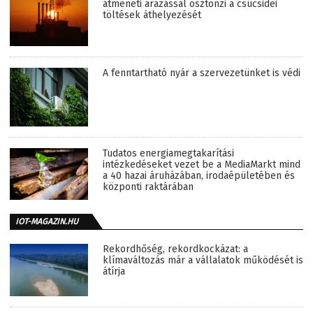
átmeneti árazással ösztönzi a csúcsidei
töltések áthelyezését
A fenntartható nyár a szervezetünket is védi
Tudatos energiamegtakarítási
intézkedéseket vezet be a MediaMarkt mind
a 40 hazai áruházában, irodaépületében és
központi raktárában
IOT-MAGAZIN.HU
Rekordhőség, rekordkockázat: a
klímaváltozás már a vállalatok működését is
átírja