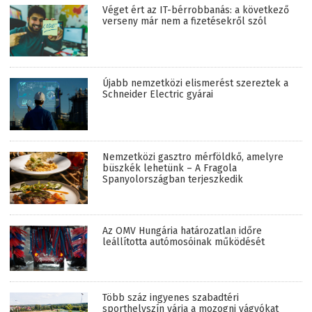
Véget ért az IT-bérrobbanás: a következő
verseny már nem a fizetésekről szól
Újabb nemzetközi elismerést szereztek a
Schneider Electric gyárai
Nemzetközi gasztro mérföldkő, amelyre
büszkék lehetünk – A Fragola
Spanyolországban terjeszkedik
Az OMV Hungária határozatlan időre
leállította autómosóinak működését
Több száz ingyenes szabadtéri
sporthelyszín várja a mozogni vágyókat