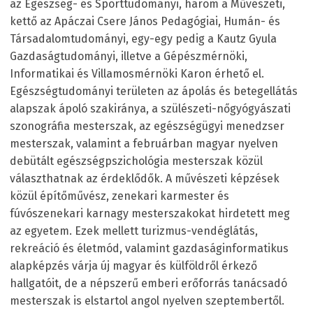
az Egészség- és Sporttudományi, három a Művészeti,
kettő az Apáczai Csere János Pedagógiai, Humán- és
Társadalomtudományi, egy-egy pedig a Kautz Gyula
Gazdaságtudományi, illetve a Gépészmérnöki,
Informatikai és Villamosmérnöki Karon érhető el.
Egészségtudományi területen az ápolás és betegellátás
alapszak ápoló szakiránya, a szülészeti-nőgyógyászati
szonográfia mesterszak, az egészségügyi menedzser
mesterszak, valamint a februárban magyar nyelven
debütált egészségpszichológia mesterszak közül
választhatnak az érdeklődők. A művészeti képzések
közül építőművész, zenekari karmester és
fúvószenekari karnagy mesterszakokat hirdetett meg
az egyetem. Ezek mellett turizmus-vendéglátás,
rekreáció és életmód, valamint gazdaságinformatikus
alapképzés várja új magyar és külföldről érkező
hallgatóit, de a népszerű emberi erőforrás tanácsadó
mesterszak is elstartol angol nyelven szeptembertől.