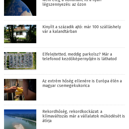
légszennyezés: az ózon
Kinyílt a századik ajtó: már 100 szálláshely
vár a kalandtárban
Elfelejtetted, meddig parkolsz? Már a
telefonod kezdőképernyőjén is láthatod
Az extrém hőség ellenére is Európa élén a
magyar csemegekukorica
Rekordhőség, rekordkockázat: a
klímaváltozás már a vállalatok működését is
átírja