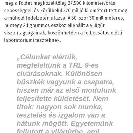
meg a Földet megközelítőleg 27.500 kilométer/órás
sebességgel, és körülbelül 370 millió kilométert tett meg
a műhold fedélzetén utazva. A 30-szor 30 milliméteres,
mintegy 2,1 grammos eszköz ellenállt a világűr
viszontagságainak, köszönhetően a felbocsátás előtti
laboratóriumi teszteknek.
„Célunkat elértük,
megfeleltünk a TRL 9-es
elvárásoknak. Különösen
büszkék vagyunk a csapatra,
hiszen már az első modulunk
teljesítette küldetését. Nem
titok: nagyon sok munka,
tesztelés és izgalom van a
hátunk mögött. Egyetemünk
feljutott a világűrbe, ami