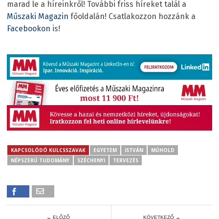
marad le a híreinkről! További friss híreket talál a
Műszaki Magazin
főoldalán! Csatlakozzon hozzánk a
Facebookon
is!
KAPCSOLÓDÓ KULCSSZAVAK
EGYETEM
ISTVÁN
MŰHOLD
NÉPSZERŰ TUDOMÁNY
SZÉCHENYI
TERVEZÉS
← ELŐZŐ
KÖVETKEZŐ →