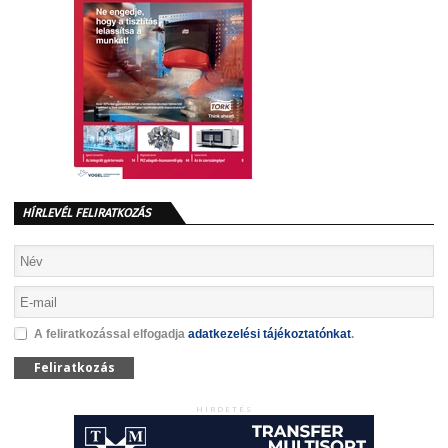
HÍRLEVÉL FELIRATKOZÁS
A feliratkozással elfogadja
adatkezelési tájékoztatónkat
.
Feliratkozás
HIRDETÉS