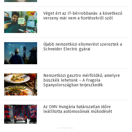
Véget ért az IT-bérrobbanás: a következő
verseny már nem a fizetésekről szól
Újabb nemzetközi elismerést szereztek a
Schneider Electric gyárai
Nemzetközi gasztro mérföldkő, amelyre
büszkék lehetünk – A Fragola
Spanyolországban terjeszkedik
Az OMV Hungária határozatlan időre
leállította autómosóinak működését
HIRDETÉS