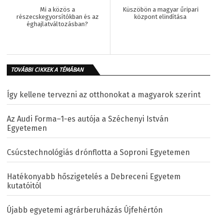
Mi a közös a
Küszöbön a magyar űripari
részecskegyorsítókban és az
központ elindítása
éghajlatváltozásban?
TOVÁBBI CIKKEK A TÉMÁBAN
Így kellene tervezni az otthonokat a magyarok szerint
Az Audi Forma–1-es autója a Széchenyi István
Egyetemen
Csúcstechnológiás drónflotta a Soproni Egyetemen
Hatékonyabb hőszigetelés a Debreceni Egyetem
kutatóitól
Újabb egyetemi agrárberuházás Újfehértón