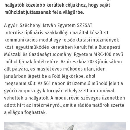
hallgatók közelebb kerültek céljukhoz, hogy saját
műholdat juttassanak fel a világűrbe.
A győri Széchenyi István Egyetem SZESAT
Interdiszciplináris Szakkollégiuma által készített
kommunikációs modul egy felsőoktatási intézmények
közti együttműködés keretében került fel a Budapesti
Műszaki és Gazdaságtudományi Egyetem MRC-100 nevű
műholdjának fedélzetére. Az űreszköz 2023 júniusában
állt pályára, és másfél éves működés után, idén
januárban lépett be a Föld légkörébe, ahol
megsemmisült. Az 561 napon át üzemelő műhold jeleit a
győri campus egyik tornyán elhelyezett antennával
vehették a hallgatók. A modul rövid szöveges üzenetben
adott hírt az intézményről, amit a rádióamatőrök szerte
a világon foghattak.