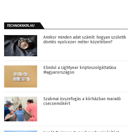
TECHNOKRATA.HU
Amikor minden adat számít: hogyan születik
döntés nyolcezer méter közelében?
Elindul a Lightyear kriptoszolgáltatása
Magyarországon
Szakmai összefogás a kórházban maradó
csecsemőkért