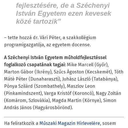
fejlesztésére, de a Széchenyi
István Egyetem ezen kevesek
közé tartozik”
– tette hozzá dr. Vári Péter, a szakkollégium
programigazgatója, az egyetem docense.
A Széchenyi István Egyetem műholdfejlesztéssel
foglalkozó csapatának tagjai:
Mike Marcell (Győr),
Marton Gábor (Ikrény), Szűcs Ágoston (Kecskemét), Tóth
Máté Péter (Dunaharaszti), Juhász László (Tatabánya),
Pónya Szilárd (Szombathely), Maszlov Leon
(Pinkamindszent), Varga Kristóf (Koroncó), Nagy Zoltán
(Komárom, Szlovákia), Magda Martin (Környe), Simon
András János (Hagyárosbörönd).
Ha feliratkozik a
Műszaki Magazin Hírlevelére
, sosem