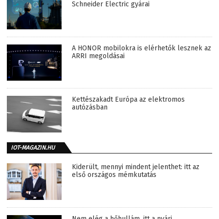
Schneider Electric gyárai
A HONOR mobilokra is elérhetők lesznek az
ARRI megoldásai
Kettészakadt Európa az elektromos
autózásban
IOT-MAGAZIN.HU
Kiderült, mennyi mindent jelenthet: itt az
első országos mémkutatás
Nem elég a hőhullám, itt a nyári