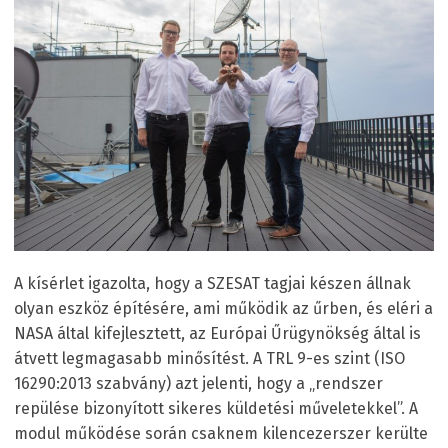
A kísérlet igazolta, hogy a SZESAT tagjai készen állnak
olyan eszköz építésére, ami működik az űrben, és eléri a
NASA által kifejlesztett, az Európai Űrügynökség által is
átvett legmagasabb minősítést. A TRL 9-es szint (ISO
16290:2013 szabvány) azt jelenti, hogy a „rendszer
repülése bizonyított sikeres küldetési műveletekkel”. A
modul működése során csaknem kilencezerszer kerülte