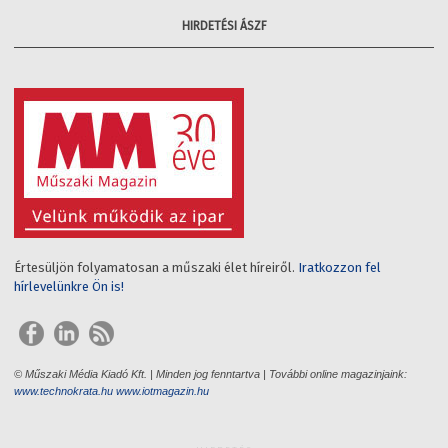
HIRDETÉSI ÁSZF
Értesüljön folyamatosan a műszaki élet híreiről.
Iratkozzon fel
hírlevelünkre Ön is!
© Műszaki Média Kiadó Kft. | Minden jog fenntartva | További online magazinjaink:
www.technokrata.hu
www.iotmagazin.hu