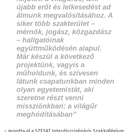
újabb erőt és lelkesedést ad
álmunk megvalósításához. A
siker több szakterület –
mérnök, jogász, közgazdász
– hallgatóinak
együttműködésén alapul.
Már készül a következő
projektünk, vagyis a
műholdunk, és szívesen
látunk csapatunkban minden
olyan egyetemistát, aki
szeretne részt venni
missziónkban: a világűr
meghódításában”
– mondta el a SZESAT Interdiszciplináris Szakkollégium