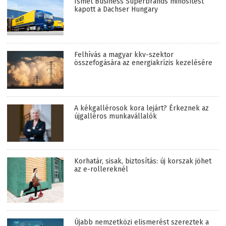
Ismét Business Superbrands minősítést
kapott a Dachser Hungary
Felhívás a magyar kkv-szektor
összefogására az energiakrízis kezelésére
A kékgallérosok kora lejárt? Érkeznek az
újgalléros munkavállalók
Korhatár, sisak, biztosítás: új korszak jöhet
az e-rollereknél
Újabb nemzetközi elismerést szereztek a