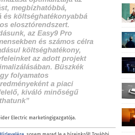
ást, megbízhatóbbá,
 és költséghatékonyabbá
mos elosztórendszert.
ásunk, az Easy9 Pro
mensekben és számos célra
adásul költséghatékony,
feleinket az adott projekt
timalizálásában. Büszkék
ogy folyamatos
eredményeként a piaci
elelő, kiváló minőségű
íthatunk”
ider Electric marketingigazgatója.
Hírlevelére
, sosem marad le a híreinkről! További