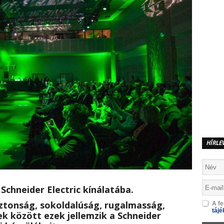
HÍRLE
Schneider Electric kínálatába.
ztonság, sokoldalúság, rugalmasság,
A fe
tájé
 között ezek jellemzik a Schneider