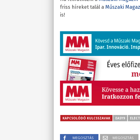
friss híreket talál a
Műszaki Magaz
is!
KAPCSOLÓDÓ KULCSSZAVAK
EASY9
ELECT
MEGOSZTÁS
MEGOSZTÁS