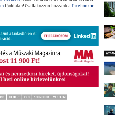
in
főoldalán! Csatlakozzon hozzánk a
Facebookon
IOT-M
RIC
KIEMELT
PRO
SCHNEIDER
VÉDELEM