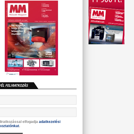
VÉL FELIRATKOZÁS
liratkozással elfogadja
adatkezelési
koztatónkat
.