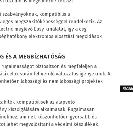
estközelből is megismerhették azt.
i szabványoknak, kompatibilis a
vleges megszakítóképességgel rendelkezik. Az
ectric meglévő Easy kínálatát, így a cég
ltséghatékony elektromos elosztási megoldások
G ÉS A MEGBÍZHATÓSÁG
y rugalmasságot biztosítson és megfeleljen a
ási célok során felmerülő változatos igényeknek. A
önhetően lakossági és nem lakossági projektek
FACEB
akítók kompatibilisek az alapvető
gény kiszolgálására alkalmasak. Rugalmasan
tősínekhez, aminek köszönhetően gyorsabb és
ot lehet megvalósítani a védelmi készülékek