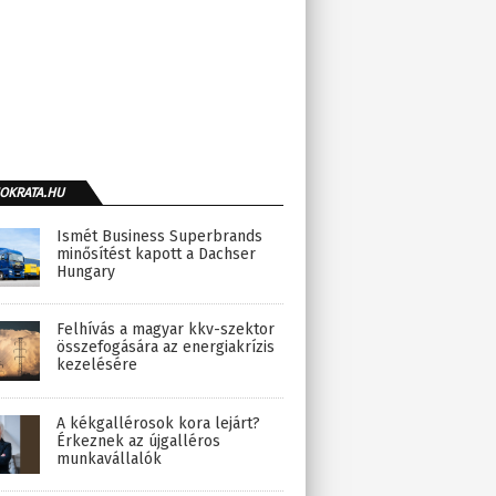
OKRATA.HU
Ismét Business Superbrands
minősítést kapott a Dachser
Hungary
Felhívás a magyar kkv-szektor
összefogására az energiakrízis
kezelésére
A kékgallérosok kora lejárt?
Érkeznek az újgalléros
munkavállalók