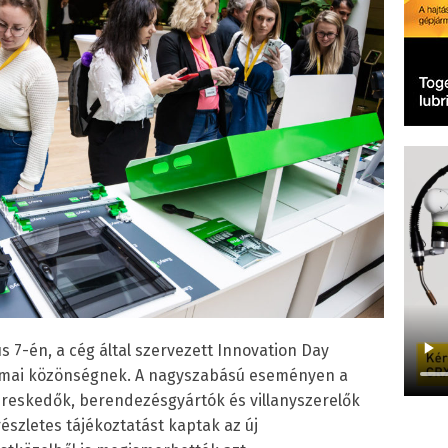
jus 7-én, a cég által szervezett Innovation Day
kmai közönségnek. A nagyszabású eseményen a
kereskedők, berendezésgyártók és villanyszerelők
részletes tájékoztatást kaptak az új