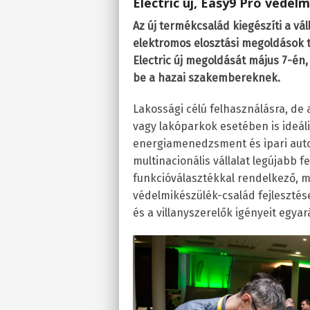
Electric új, Easy9 Pro védelm
Az új termékcsalád kiegészíti a vál
elektromos elosztási megoldások t
Electric új megoldását május 7-én
be a hazai szakembereknek.
Lakossági célú felhasználásra, de
vagy lakóparkok esetében is ideáli
energiamenedzsment és ipari auto
multinacionális vállalat legújabb f
funkcióválasztékkal rendelkező, 
védelmikészülék-család fejlesztés
és a villanyszerelők igényeit egya