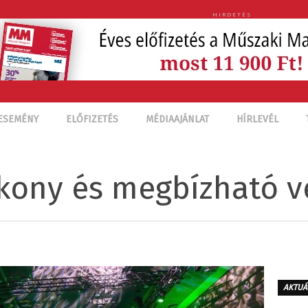
HIRDETÉS
ESEMÉNY
ELŐFIZETÉS
MÉDIAAJÁNLAT
HÍRLEVÉL
kony és megbízható 
AKTUÁ