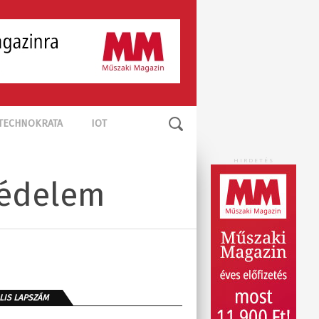
TECHNOKRATA
IOT
HIRDETÉS
védelem
LIS LAPSZÁM