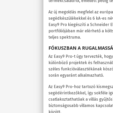
termékcsaládról, emellett pedig t
Az új megoldás megfelel az európa
segédkészülékekkel és 6 kA-es né
Easy9 Pro kiegészíti a Schneider El
portfóliójában már elérhető a kö
teljes spektruma.
FÓKUSZBAN A RUGALMASSÁ
Az Easy9 Pro-t úgy tervezték, hog
különböző projektek és felhasznál
széles funkcióválasztékának kösz
során egyaránt alkalmazható.
Az Easy9 Pro-hoz tartozó kismegsz
segédérintkezőkkel, így sokféle i
csatlakoztathatóak a villás gyűj
biztonságosabb villamos kapcsolat
között.