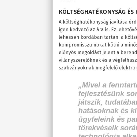
KÖLTSÉGHATÉKONYSÁG ÉS 
A költséghatékonyság javítása ér
igen kedvező az ára is. Ez lehetővé
lehessen kordában tartani a költs
kompromisszumokat kötni a minőség
előnyös megoldást jelent a berend
villanyszerelőknek és a végfelhasz
szabványoknak megfelelő elektro
„Mivel a fennta
fejlesztésünk so
játszik, tudatáb
hatásoknak és k
ügyfeleink és pa
törekvéseik sorá
technológia alka