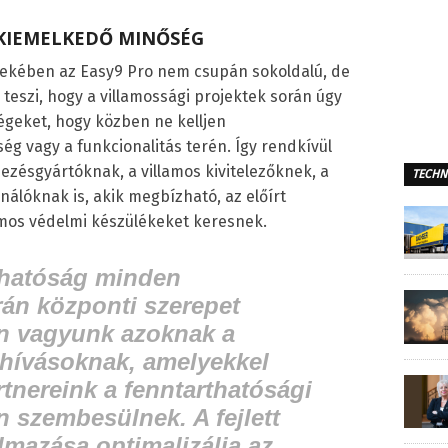
KIEMELKEDŐ MINŐSÉG
dekében az Easy9 Pro nem csupán sokoldalú, de
 teszi, hogy a villamossági projektek során úgy
égeket, hogy közben ne kelljen
 vagy a funkcionalitás terén. Így rendkívül
ezésgyártóknak, a villamos kivitelezőknek, a
TECHN
nálóknak is, akik megbízható, az előírt
mos védelmi készülékeket keresnek.
rthatóság minden
rán központi szerepet
an vagyunk azoknak a
ihívásoknak, amelyekkel
rtnereink a fenntarthatósági
n szembesülnek. A fejlett
lmazása optimalizálja az