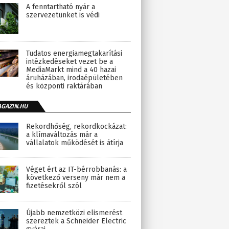
A fenntartható nyár a
szervezetünket is védi
Tudatos energiamegtakarítási
intézkedéseket vezet be a
MediaMarkt mind a 40 hazai
áruházában, irodaépületében
és központi raktárában
AGAZIN.HU
Rekordhőség, rekordkockázat:
a klímaváltozás már a
vállalatok működését is átírja
Véget ért az IT-bérrobbanás: a
következő verseny már nem a
fizetésekről szól
Újabb nemzetközi elismerést
szereztek a Schneider Electric