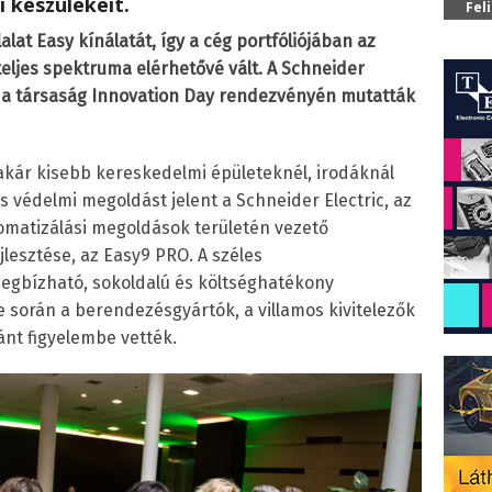
i készülékeit.
Fel
lalat Easy kínálatát, így a cég portfóliójában az
eljes spektruma elérhetővé vált. A Schneider
, a társaság Innovation Day rendezvényén mutatták
 akár kisebb kereskedelmi épületeknél, irodáknál
s védelmi megoldást jelent a Schneider Electric, az
matizálási megoldások területén vezető
ejlesztése, az Easy9 PRO. A széles
megbízható, sokoldalú és költséghatékony
e során a berendezésgyártók, a villamos kivitelezők
ránt figyelembe vették.