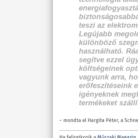
energiafogyaszt
biztonságosabbá
teszi az elektro
Legújabb megold
különböző szeg
használható. Rá
segítve ezzel ügy
költségeinek op
vagyunk arra, h
erőfeszítéseink 
igényeknek megf
termékeket száll
– mondta el Hargita Péter, a Schne
Ha feliratkozik a
Műszaki Magazin 