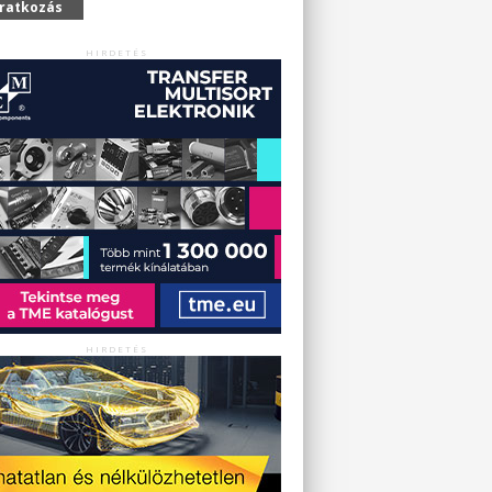
iratkozás
HIRDETÉS
HIRDETÉS