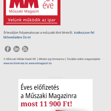
Értesüljön folyamatosan a műszaki élet híreiről.
Iratkozzon fel
hírlevelünkre Ön is!
© Műszaki Média Kiadó Kft. | Minden jog fenntartva | További online magazinjaink:
www.technokrata.hu
www.iotmagazin.hu
HIRDETÉS