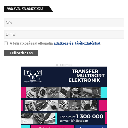
HÍRLEVÉL FELIRATKOZÁS
A feliratkozással elfogadja
adatkezelési tájékoztatónkat
.
Feliratkozás
HIRDETÉS