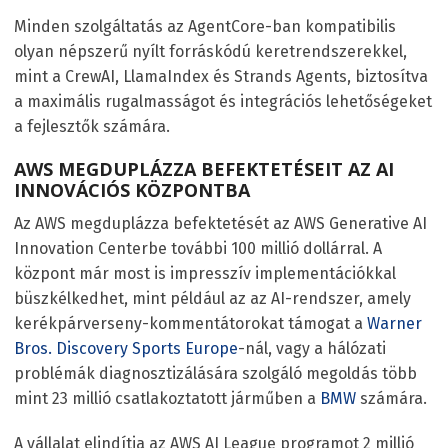
Minden szolgáltatás az AgentCore-ban kompatibilis
olyan népszerű nyílt forráskódú keretrendszerekkel,
mint a CrewAI, LlamaIndex és Strands Agents, biztosítva
a maximális rugalmasságot és integrációs lehetőségeket
a fejlesztők számára.
AWS MEGDUPLÁZZA BEFEKTETÉSEIT AZ AI
INNOVÁCIÓS KÖZPONTBA
Az AWS megduplázza befektetését az AWS Generative AI
Innovation Centerbe további 100 millió dollárral. A
központ már most is impresszív implementációkkal
büszkélkedhet, mint például az az AI-rendszer, amely
kerékpárverseny-kommentátorokat támogat a
Warner
Bros. Discovery Sports Europe
-nál, vagy a hálózati
problémák diagnosztizálására szolgáló megoldás több
mint 23 millió csatlakoztatott járműben a
BMW
számára.
A vállalat elindítja az AWS AI League programot 2 millió