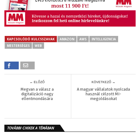
KAPCSOLÓDÓ KULCSSZAVAK
AMAZON
AWS
INTELLIGENCIA
MESTERSÉGES
WEB
← ELŐZŐ
KÖVETKEZŐ →
Megvan a válasz a
A magyar vállalatok nyolcada
digitalizáció nagy
használ célzott MI-
ellentmondására
megoldásokat
TOVÁBBI CIKKEK A TÉMÁBAN