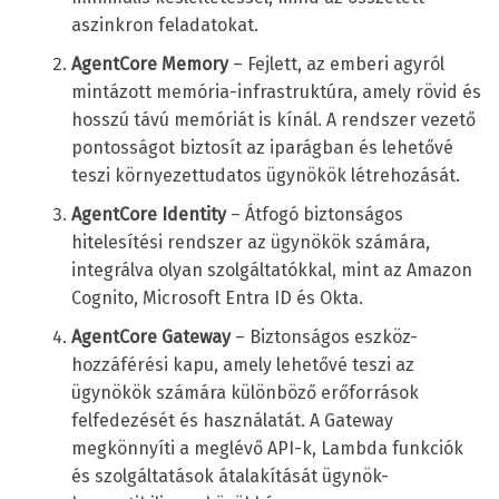
aszinkron feladatokat.
AgentCore Memory
– Fejlett, az emberi agyról
mintázott memória-infrastruktúra, amely rövid és
hosszú távú memóriát is kínál. A rendszer vezető
pontosságot biztosít az iparágban és lehetővé
teszi környezettudatos ügynökök létrehozását.
AgentCore Identity
– Átfogó biztonságos
hitelesítési rendszer az ügynökök számára,
integrálva olyan szolgáltatókkal, mint az Amazon
Cognito, Microsoft Entra ID és Okta.
AgentCore Gateway
– Biztonságos eszköz-
hozzáférési kapu, amely lehetővé teszi az
ügynökök számára különböző erőforrások
felfedezését és használatát. A Gateway
megkönnyíti a meglévő API-k, Lambda funkciók
és szolgáltatások átalakítását ügynök-