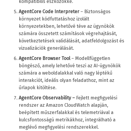
kompatibilis eszközökké.
AgentCore Code Interpreter
– Biztonságos
környezet kódfuttatáshoz izolált
környezetekben, lehetővé téve az ügynökök
számára összetett számítások végrehajtását,
következtetések validálását, adatfeldolgozást és
vizualizációk generálását.
AgentCore Browser Tool
– Modellfüggetlen
böngésző, amely lehetővé teszi az AI-ügynökök
számára a weboldalakkal való nagy léptékű
interakciót, ideális olyan feladathoz, mint az
űrlapok kitöltése.
AgentCore Observability –
Fejlett megfigyelési
rendszer az Amazon CloudWatch alapján,
beépített műszerfalakkal és telemetriával a
kulcsfontosságú metrikákhoz, integrálható a
meglévő megfigyelési rendszerekkel.