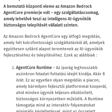
A bemutató központi eleme az Amazon Bedrock
AgentCore premierje volt – egy szolgáltatáscsomag,
amely lehetővé teszi az intelligens AI-ügynökök
biztonságos telepítését vállalati szinten.
Az Amazon Bedrock AgentCore egy átfogó megoldás,
amely hét kulcsfontosságú szolgáltatásból áll, amelyek
együttesen szilárd alapot teremtenek az AI-ügynökök
fejlesztéséhez és telepítéséhez. Ezek az alábbiak :
AgentCore Runtime
– Az iparág leghosszabb
aszinkron feladat-futtatási idejét kínálja. Akár 8
órát. Ez az egyetlen olyan megoldás a piacon,
amely bármilyen fejlesztői platformmal kooperál,
ahol minden ügynök teljesen elkülönített,
biztonságos környezetben működik. A Runtime
támogatja mind az interaktív folyamatokat
minimális késleltetéssel, mind az összetett