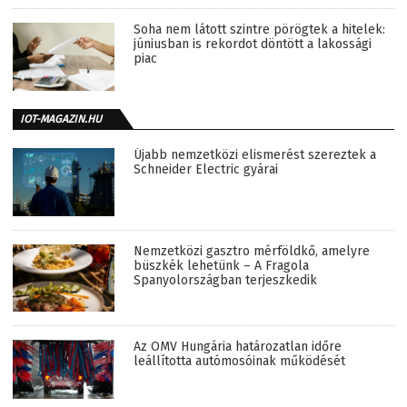
Soha nem látott szintre pörögtek a hitelek:
júniusban is rekordot döntött a lakossági
piac
IOT-MAGAZIN.HU
Újabb nemzetközi elismerést szereztek a
Schneider Electric gyárai
Nemzetközi gasztro mérföldkő, amelyre
büszkék lehetünk – A Fragola
Spanyolországban terjeszkedik
Az OMV Hungária határozatlan időre
leállította autómosóinak működését