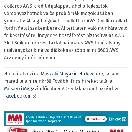
dolláros AWS kredit díjalappal, ahol a fejlesztők
versenyezhetnek valós problémák megoldásában
generatív AI segítségével. Emellett az AWS 3 millió dollárt
fordít fiatal szakemberek AI területen való munkára való
felkészítésére, ingyenes hozzáférést biztosítva az AWS
Skill Builder képzési tartalmaihoz és AWS tanúsítvány
utalványokat kínálva diákoknak több mint 6600 AWS
Academy intézményben.
Ha feliratkozik a
Műszaki Magazin Hírlevelére
, sosem
marad le a híreinkről! További friss híreket talál a
Műszaki Magazin
főoldalán! Csatlakozzon hozzánk a
Facebookon
is!