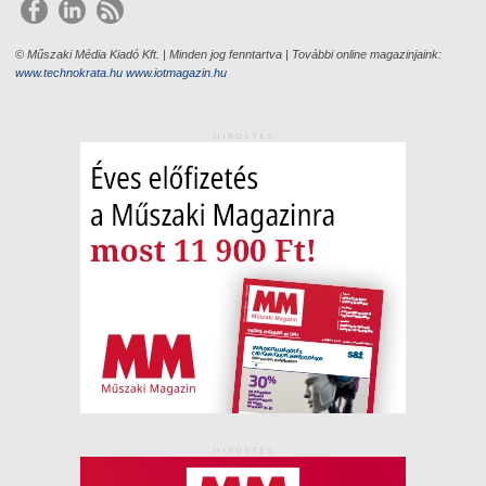
© Műszaki Média Kiadó Kft. | Minden jog fenntartva | További online magazinjaink:
www.technokrata.hu
www.iotmagazin.hu
HIRDETÉS
HIRDETÉS