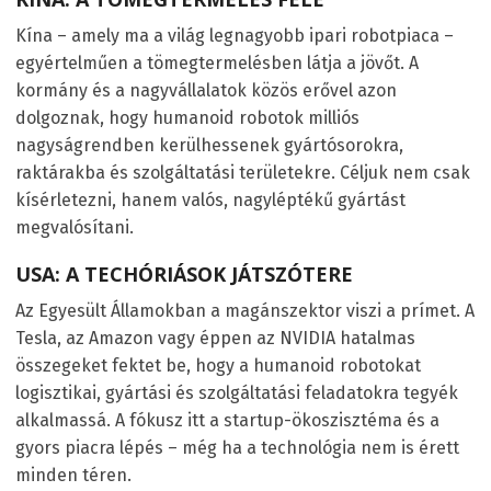
Kína – amely ma a világ legnagyobb ipari robotpiaca –
egyértelműen a tömegtermelésben látja a jövőt. A
kormány és a nagyvállalatok közös erővel azon
dolgoznak, hogy humanoid robotok milliós
nagyságrendben kerülhessenek gyártósorokra,
raktárakba és szolgáltatási területekre. Céljuk nem csak
kísérletezni, hanem valós, nagyléptékű gyártást
megvalósítani.
USA: A TECHÓRIÁSOK JÁTSZÓTERE
Az Egyesült Államokban a magánszektor viszi a prímet. A
Tesla, az Amazon vagy éppen az NVIDIA hatalmas
összegeket fektet be, hogy a humanoid robotokat
logisztikai, gyártási és szolgáltatási feladatokra tegyék
alkalmassá. A fókusz itt a startup-ökoszisztéma és a
gyors piacra lépés – még ha a technológia nem is érett
minden téren.