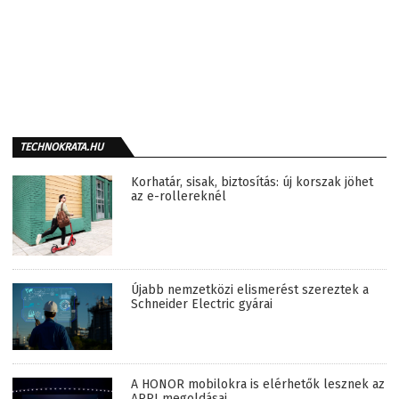
TECHNOKRATA.HU
Korhatár, sisak, biztosítás: új korszak jöhet
az e-rollereknél
Újabb nemzetközi elismerést szereztek a
Schneider Electric gyárai
A HONOR mobilokra is elérhetők lesznek az
ARRI megoldásai