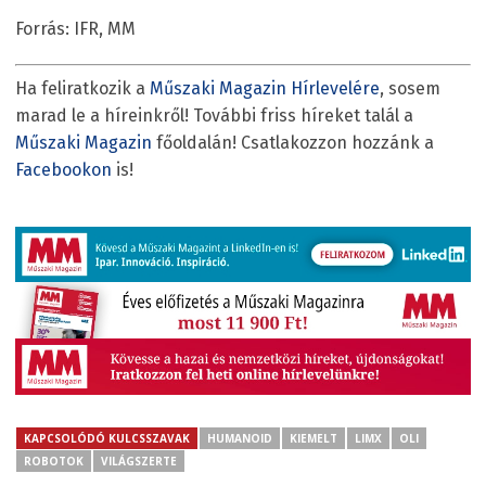
Forrás: IFR, MM
Ha feliratkozik a
Műszaki Magazin Hírlevelére
, sosem
marad le a híreinkről! További friss híreket talál a
Műszaki Magazin
főoldalán! Csatlakozzon hozzánk a
Facebookon
is!
KAPCSOLÓDÓ KULCSSZAVAK
HUMANOID
KIEMELT
LIMX
OLI
ROBOTOK
VILÁGSZERTE