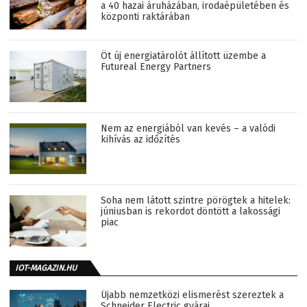
a 40 hazai áruházában, irodaépületében és
központi raktárában
Öt új energiatárolót állított üzembe a
Futureal Energy Partners
Nem az energiából van kevés – a valódi
kihívás az időzítés
Soha nem látott szintre pörögtek a hitelek:
júniusban is rekordot döntött a lakossági
piac
IOT-MAGAZIN.HU
Újabb nemzetközi elismerést szereztek a
Schneider Electric gyárai