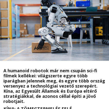
A humanoid robotok már nem csupán sci-fi
filmek kellékei: világszerte egyre több
iparágban jelennek meg, és egyre több ország
versenyez a technológiai vezető szerepért.
Kína, az Egyesült Államok és Európa eltérő
stratégiákkal, de azonos céllal építi a jövő
robotjait.
KÍNA: A TÖMEGTERMELÉS FELÉ