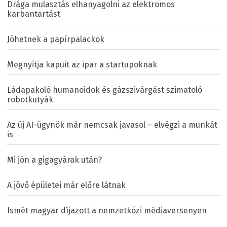
Drága mulasztás elhanyagolni az elektromos
karbantartást
Jöhetnek a papírpalackok
Megnyitja kapuit az ipar a startupoknak
Ládapakoló humanoidok és gázszivárgást szimatoló
robotkutyák
Az új AI-ügynök már nemcsak javasol – elvégzi a munkát
is
Mi jön a gigagyárak után?
A jövő épületei már előre látnak
Ismét magyar díjazott a nemzetközi médiaversenyen