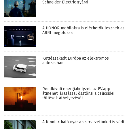
Schneider Electric gyárai
A HONOR mobilokra is elérhetők lesznek az
ARRI megoldásai
Kettészakadt Európa az elektromos
autózásban
Rendkívüli energiahelyzet: az EV.app
átmeneti árazással ösztönzi a csúcsidei
töltések áthelyezését
A fenntartható nyár a szervezetünket is védi