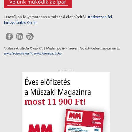
Értesüljön folyamatosan a műszaki élet híreiről.
Iratkozzon fel
hírlevelünkre Ön is!
© Műszaki Média Kiadó Kft. | Minden jog fenntartva | További online magazinjaink:
www.technokrata.hu
www.iotmagazin.hu
HIRDETÉS