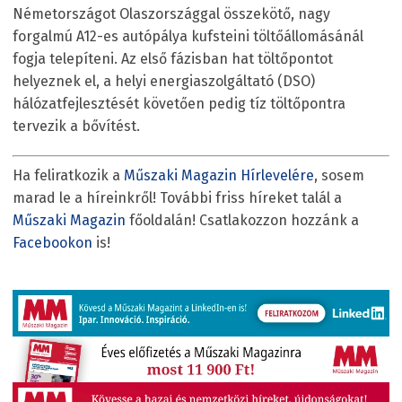
Németországot Olaszországgal összekötő, nagy
forgalmú A12-es autópálya kufsteini töltőállomásánál
fogja telepíteni. Az első fázisban hat töltőpontot
helyeznek el, a helyi energiaszolgáltató (DSO)
hálózatfejlesztését követően pedig tíz töltőpontra
tervezik a bővítést.
Ha feliratkozik a
Műszaki Magazin Hírlevelére
, sosem
marad le a híreinkről! További friss híreket talál a
Műszaki Magazin
főoldalán! Csatlakozzon hozzánk a
Facebookon
is!