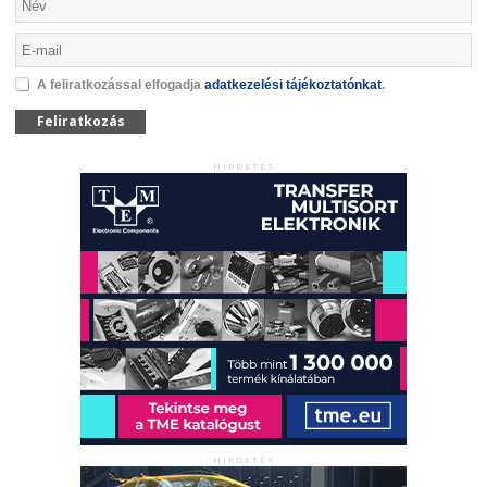
A feliratkozással elfogadja
adatkezelési tájékoztatónkat
.
Feliratkozás
HIRDETÉS
HIRDETÉS