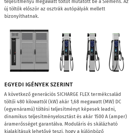
teljesítményű megawatt töltőt mutatott be a Siemens. Az
új töltők először az osztrák autópályák mellett
bizonyíthatnak.
EGYEDI IGÉNYEK SZERINT
A következő generációs SICHARGE FLEX termékcsalád
töltői 480 kilowattól (kW) akár 1,68 megawatt (MW) DC
(egyenáramú) töltési teljesítményt képesek leadni,
dinamikus teljesítményelosztást és akár 1500 A (amper)
áramerősséget garantálva. Moduláris és skálázható
kialakításuk lehetővé teszi, hogy a különböző