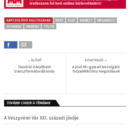
KAPCSOLÓDÓ KULCSSZAVAK
ERŐS
FLEX
KIEMELT
MEGAWATT
SICHARGE
SIEMENS
TÖLTŐ
← ELŐZŐ
KÖVETKEZŐ →
Távolról irányítható
A jövő MI-gyárait kiszolgáló
transzformátorállomás
folyadékhűtési megoldások
TOVÁBBI CIKKEK A TÉMÁBAN
A Veszprémi Vár XXI. századi jövője