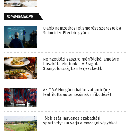
IOT-MAGAZIN.HU
Újabb nemzetközi elismerést szereztek a
Schneider Electric gyárai
Nemzetközi gasztro mérföldkő, amelyre
büszkék lehetünk – A Fragola
Spanyolországban terjeszkedik
Az OMV Hungária határozatlan időre
leállította autómosóinak működését
Több száz ingyenes szabadtéri
sporthelyszín várja a mozogni vágyókat