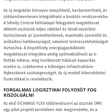
Az új megoldás könnyen telepíthető, karbantartható, és
zökkenőmentesen integrálható a korábbi rendszerekbe.
A Sifinity Control felhőalapú felügyeleti megoldással
ellátott eszközök teljes rálátást és távoli vezérlést
biztosítanak az üzemeltetőknek, maximális üzemidőt és
működési hatékonyságot, valamint testreszabhatóságot
biztosítva. A DepotFinity energiagazdálkodó
megoldással integrálva pedig optimalizálható az e-
flották töltése, még korlátozott hálózati kapacitás
esetén is, csökkentve a költséges infrastruktúra-
fejlesztések szükségességét. Az új modell kibervédelmi
funkciókkal is rendelkezik.
FORGALMAS LOGISZTIKAI FOLYOSÓT FOG
KISZOLGÁLNI
Az első SICHARGE FLEX töltőrendszert az osztrák OMV
egy pilot projekt keretében már megrendelte, és a