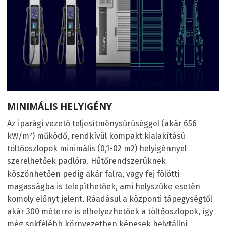
MINIMÁLIS HELYIGÉNY
Az iparági vezető teljesítménysűrűséggel (akár 656
kW/m²) működő, rendkívül kompakt kialakítású
töltőoszlopok minimális (0,1-02 m
2
) helyigénnyel
szerelhetőek padlóra. Hűtőrendszerüknek
köszönhetően pedig akár falra, vagy fej fölötti
magasságba is telepíthetőek, ami helyszűke esetén
komoly előnyt jelent. Ráadásul a központi tápegységtől
akár 300 méterre is elhelyezhetőek a töltőoszlopok, így
még sokfélébb környezetben képesek helytállni.