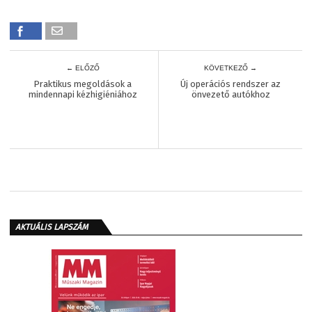
← ELŐZŐ
KÖVETKEZŐ →
Praktikus megoldások a
Új operációs rendszer az
mindennapi kézhigiéniához
önvezető autókhoz
AKTUÁLIS LAPSZÁM