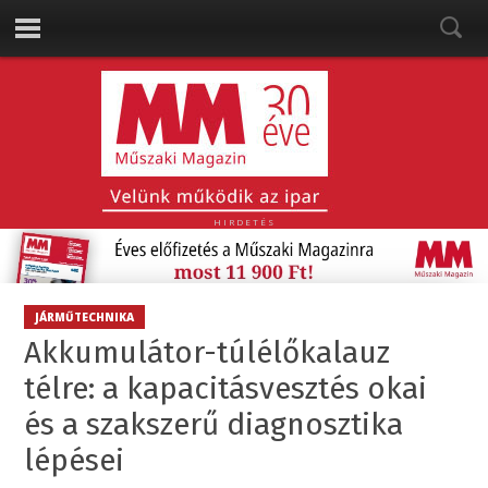
HIRDETÉS
JÁRMŰTECHNIKA
Akkumulátor-túlélőkalauz
télre: a kapacitásvesztés okai
és a szakszerű diagnosztika
lépései