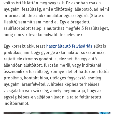
voltos érték láttán megnyugszik. Ez azonban csak a
nyugalmi feszültség, ami a töltöttségi állapotról ad némi
információt, de az akkumulátor egészségéről (State of
Health) semmit sem mond el. Egy elöregedett,
szulfátosodott telep is mutathat megfelelő feszültséget,
amíg nincs kitéve komolyabb terhelésnek.
Egy korrekt akkuteszt
használtautó felvásárlás
előtt is
praktikus, mert egy gyenge akkumulátor sokszor más,
rejtett elektromos gondot is jelezhet. Ha egy autó
állandóan alultöltött, furcsán merül, vagy indításnál
összeomlik a feszültség, könnyen lehet háttérben töltési
probléma, kontakt hiba, utólagos fogyasztó, esetleg
nyugalmi áramfelvétel. A hiteles képhez terheléses
vizsgálatra van szükség, amely megmutatja, hogy az
egység képes-e valójában leadni a rajta feltüntetett
indítóáramot.