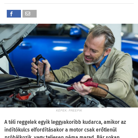
KÉPEK: FREEPIK
A téli reggelek egyik leggyakoribb kudarca, amikor az
indítókulcs elfordításakor a motor csak erőtlenül
próbálkozik, vagy teljesen néma marad. Bár sokan