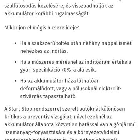
szulfátosodás kezelésére, és visszaadhatják az
akkumulátor korábbi rugalmasságát.
Mikor jön el mégis a csere ideje?
Ha a szakszerű töltés után néhány nappal ismét
nehézkes az indítás.
Ha a műszeres mérésnél az indítóáram értéke a
gyári specifikáció 70%-a alá esik.
Ha az akkumulátor háza láthatóan
deformálódott, vagy a pólusoknál elektrolit-
szivárgás tapasztalható.
A Start-Stop rendszerrel szerelt autóknál különösen
kritikus a preventív vizsgálat, mivel ezeknél az
akkumulátor állapota közvetlen hatással van a gépjármű
üzemanyag-fogyasztására és a környezetvédelmi