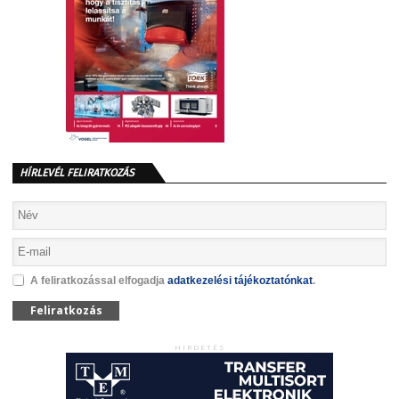
HÍRLEVÉL FELIRATKOZÁS
A feliratkozással elfogadja
adatkezelési tájékoztatónkat
.
Feliratkozás
HIRDETÉS