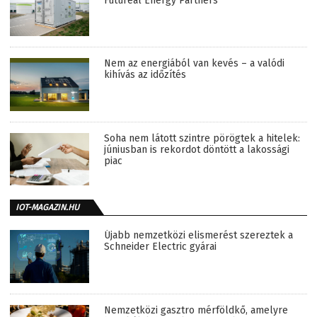
Futureal Energy Partners
Nem az energiából van kevés – a valódi
kihívás az időzítés
Soha nem látott szintre pörögtek a hitelek:
júniusban is rekordot döntött a lakossági
piac
IOT-MAGAZIN.HU
Újabb nemzetközi elismerést szereztek a
Schneider Electric gyárai
Nemzetközi gasztro mérföldkő, amelyre