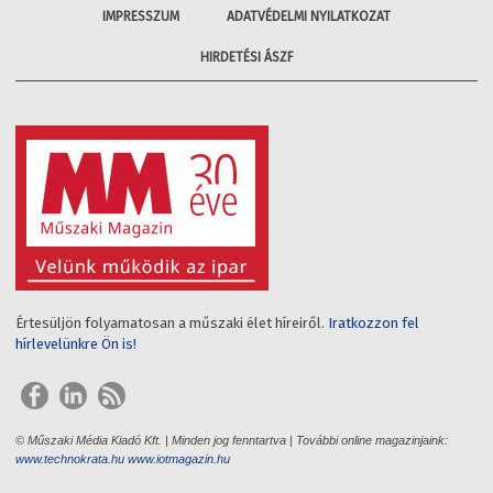
IMPRESSZUM
ADATVÉDELMI NYILATKOZAT
HIRDETÉSI ÁSZF
Értesüljön folyamatosan a műszaki élet híreiről.
Iratkozzon fel
hírlevelünkre Ön is!
© Műszaki Média Kiadó Kft. | Minden jog fenntartva | További online magazinjaink:
www.technokrata.hu
www.iotmagazin.hu