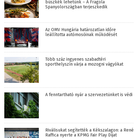
büszkék lehetünk – A Fragola
Spanyolországban terjeszkedik
Az OMV Hungária határozatlan időre
leállította autómosóinak működését
Több száz ingyenes szabadtéri
sporthelyszín várja a mozogni vágyókat
A fenntartható nyár a szervezetünket is védi
Riválisukat segítették a Kékszalagon: a René
Raffica nyerte a KPMG Fair Play Díjat