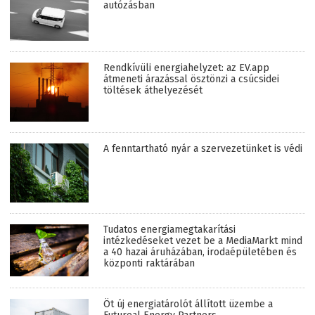
autózásban
Rendkívüli energiahelyzet: az EV.app
átmeneti árazással ösztönzi a csúcsidei
töltések áthelyezését
A fenntartható nyár a szervezetünket is védi
Tudatos energiamegtakarítási
intézkedéseket vezet be a MediaMarkt mind
a 40 hazai áruházában, irodaépületében és
központi raktárában
Öt új energiatárolót állított üzembe a