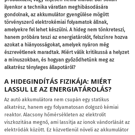
ilyenkor a technika váratlan meghibásodására
gondolnak, az akkumulátor gyengülése mögött
törvényszerű elektrokémiai folyamatok állnak,
amelyekre fel lehet készülni. A hideg nem tönkreteszi,
hanem próbára teszi az energiatárolót, felszínre hozva
azokat a hiányosságokat, amelyek nyáron még
észrevétlenek maradtak. Miért válik kritikussá a helyzet
a mínuszokban, és hogyan győződhetünk meg az
alkatrész tényleges állapotáról?
A HIDEGINDÍTÁS FIZIKÁJA: MIÉRT
LASSUL LE AZ ENERGIATÁROLÁS?
Az autó akkumulátora nem csupán egy statikus
alkatrész, hanem egy folyamatosan dolgozó kémiai
reaktor. Alacsony hőmérsékleten az elektrolit
viszkozitása megnő, ami lassítja az ionok vándorlását az
elektródák között. Ez közvetlenül növeli az akkumulátor