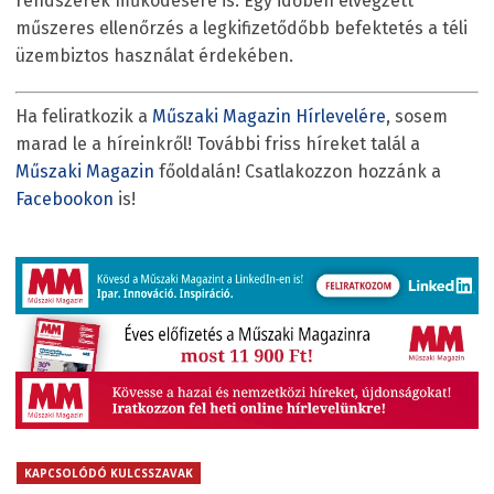
rendszerek működésére is. Egy időben elvégzett
műszeres ellenőrzés a legkifizetődőbb befektetés a téli
üzembiztos használat érdekében.
Ha feliratkozik a
Műszaki Magazin Hírlevelére
, sosem
marad le a híreinkről! További friss híreket talál a
Műszaki Magazin
főoldalán! Csatlakozzon hozzánk a
Facebookon
is!
KAPCSOLÓDÓ KULCSSZAVAK