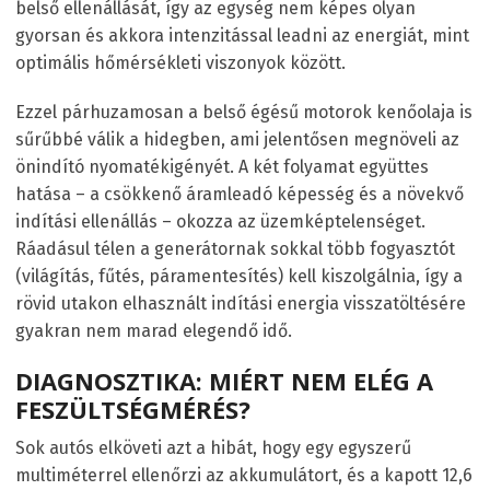
belső ellenállását, így az egység nem képes olyan
gyorsan és akkora intenzitással leadni az energiát, mint
optimális hőmérsékleti viszonyok között.
Ezzel párhuzamosan a belső égésű motorok kenőolaja is
sűrűbbé válik a hidegben, ami jelentősen megnöveli az
önindító nyomatékigényét. A két folyamat együttes
hatása – a csökkenő áramleadó képesség és a növekvő
indítási ellenállás – okozza az üzemképtelenséget.
Ráadásul télen a generátornak sokkal több fogyasztót
(világítás, fűtés, páramentesítés) kell kiszolgálnia, így a
rövid utakon elhasznált indítási energia visszatöltésére
gyakran nem marad elegendő idő.
DIAGNOSZTIKA: MIÉRT NEM ELÉG A
FESZÜLTSÉGMÉRÉS?
Sok autós elköveti azt a hibát, hogy egy egyszerű
multiméterrel ellenőrzi az akkumulátort, és a kapott 12,6