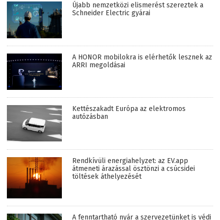
Újabb nemzetközi elismerést szereztek a
Schneider Electric gyárai
A HONOR mobilokra is elérhetők lesznek az
ARRI megoldásai
Kettészakadt Európa az elektromos
autózásban
Rendkívüli energiahelyzet: az EV.app
átmeneti árazással ösztönzi a csúcsidei
töltések áthelyezését
A fenntartható nyár a szervezetünket is védi