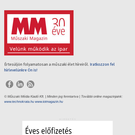
Értesüljön folyamatosan a műszaki élet híreiről.
Iratkozzon fel
hírlevelünkre Ön is!
© Műszaki Média Kiadó Kft. | Minden jog fenntartva | További online magazinjaink:
www.technokrata.hu
www.iotmagazin.hu
HIRDETÉS