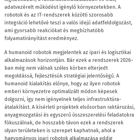
adatvezérelt működést igénylő környezetekben. A
robotok és az IT-rendszerek közötti szorosabb
integráció lehetővé teszi a valós idejű adatfeldolgozást,
ami gyorsabb reakciókat és megbízhatóbb
folyamatirányítást eredményez.
A humanoid robotok megjelentek az ipari és logisztikai
alkalmazások horizontján. Bár ezek a rendszerek 2026-
ban még nem válnak széles körben elterjedt
megoldássá, fejlesztésük stratégiai jelentőségű. A
humanoid kialakítás előnye, hogy az ilyen robotok
emberi környezetre optimalizált módon képesek
dolgozni, így nem igényelnek teljes infrastruktúra-
átalakítást. A kísérleti projektek elsősorban raktározási,
anyagmozgatási és egyszerű összeszerelési feladatokra
fókuszálnak, de hosszabb távon ezek a rendszerek
olyan területeken is szerepet kaphatnak, ahol a
hagyományos ipari robotok alkalmazása eddig