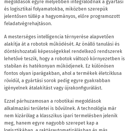
megoldások egyre mélyebben integrálódnak a gyártási
és logisztikai folyamatokba, miközben szerepük
jelentősen túllép a hagyományos, előre programozott
feladatvégrehajtáson.
A mesterséges intelligencia térnyerése alapvetően
alakítja át a robotok működését. Az önálló tanulási és
döntéshozatali képességekkel rendelkező rendszerek
lehetővé teszik, hogy a robotok változó környezetben is
stabilan és hatékonyan működjenek. Ez különösen
fontos olyan iparágakban, ahol a termékek életciklusa
rövidül, a gyártási sorok pedig egyre gyakrabban
igényelnek átalakítást vagy újrakonfigurálást.
Ezzel párhuzamosan a robotikai megoldások
alkalmazási területei is bővülnek. A technológia már
nem kizárólag a klasszikus ipari termelésben jelenik
meg, hanem egyre nagyobb szerepet kap a
logisztikában, a raktárautomatizálásban és más,