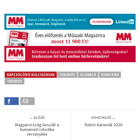
KAPCSOLÓDÓ KULCSSZAVAK
FEJLŐDÉS
GLOBÁLIS
ROBOTIKA
TRENDEK
← ELŐZŐ
KÖVETKEZŐ →
Magyarország beszáll a
Robot Karnevál 2026
humanoid robotika
versenyébe