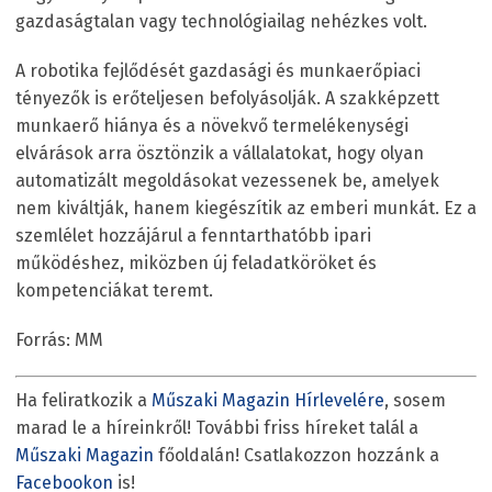
gazdaságtalan vagy technológiailag nehézkes volt.
A robotika fejlődését gazdasági és munkaerőpiaci
tényezők is erőteljesen befolyásolják. A szakképzett
munkaerő hiánya és a növekvő termelékenységi
elvárások arra ösztönzik a vállalatokat, hogy olyan
automatizált megoldásokat vezessenek be, amelyek
nem kiváltják, hanem kiegészítik az emberi munkát. Ez a
szemlélet hozzájárul a fenntarthatóbb ipari
működéshez, miközben új feladatköröket és
kompetenciákat teremt.
Forrás: MM
Ha feliratkozik a
Műszaki Magazin Hírlevelére
, sosem
marad le a híreinkről! További friss híreket talál a
Műszaki Magazin
főoldalán! Csatlakozzon hozzánk a
Facebookon
is!