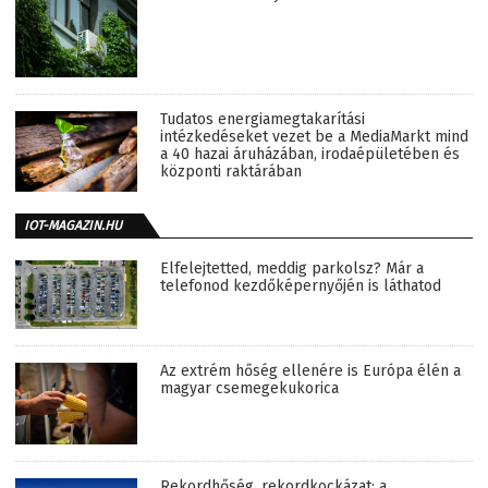
Tudatos energiamegtakarítási
intézkedéseket vezet be a MediaMarkt mind
a 40 hazai áruházában, irodaépületében és
központi raktárában
IOT-MAGAZIN.HU
Elfelejtetted, meddig parkolsz? Már a
telefonod kezdőképernyőjén is láthatod
Az extrém hőség ellenére is Európa élén a
magyar csemegekukorica
Rekordhőség, rekordkockázat: a