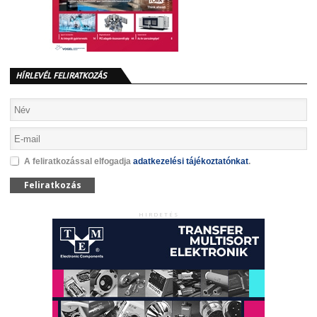
HÍRLEVÉL FELIRATKOZÁS
A feliratkozással elfogadja
adatkezelési tájékoztatónkat
.
Feliratkozás
HIRDETÉS