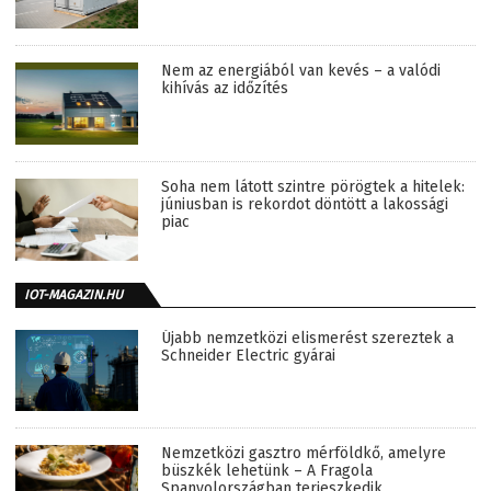
Nem az energiából van kevés – a valódi
kihívás az időzítés
Soha nem látott szintre pörögtek a hitelek:
júniusban is rekordot döntött a lakossági
piac
IOT-MAGAZIN.HU
Újabb nemzetközi elismerést szereztek a
Schneider Electric gyárai
Nemzetközi gasztro mérföldkő, amelyre
büszkék lehetünk – A Fragola
Spanyolországban terjeszkedik