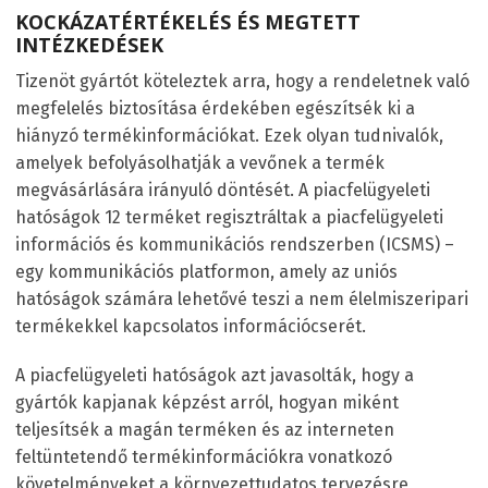
KOCKÁZATÉRTÉKELÉS ÉS MEGTETT
INTÉZKEDÉSEK
Tizenöt gyártót köteleztek arra, hogy a rendeletnek való
megfelelés biztosítása érdekében egészítsék ki a
hiányzó termékinformációkat. Ezek olyan tudnivalók,
amelyek befolyásolhatják a vevőnek a termék
megvásárlására irányuló döntését. A piacfelügyeleti
hatóságok 12 terméket regisztráltak a piacfelügyeleti
információs és kommunikációs rendszerben (ICSMS) –
egy kommunikációs platformon, amely az uniós
hatóságok számára lehetővé teszi a nem élelmiszeripari
termékekkel kapcsolatos információcserét.
A piacfelügyeleti hatóságok azt javasolták, hogy a
gyártók kapjanak képzést arról, hogyan miként
teljesítsék a magán terméken és az interneten
feltüntetendő termékinformációkra vonatkozó
követelményeket a környezettudatos tervezésre