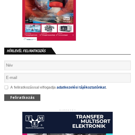
HÍRLEVÉL FELIRATKOZÁS
A feliratkozással elfogadja
adatkezelési tájékoztatónkat
.
Feliratkozás
HIRDETÉS