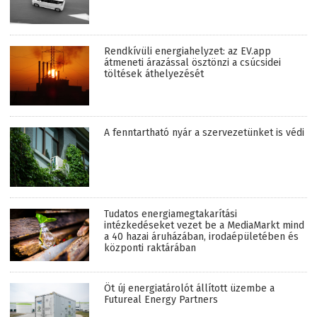
Rendkívüli energiahelyzet: az EV.app
átmeneti árazással ösztönzi a csúcsidei
töltések áthelyezését
A fenntartható nyár a szervezetünket is védi
Tudatos energiamegtakarítási
intézkedéseket vezet be a MediaMarkt mind
a 40 hazai áruházában, irodaépületében és
központi raktárában
Öt új energiatárolót állított üzembe a
Futureal Energy Partners