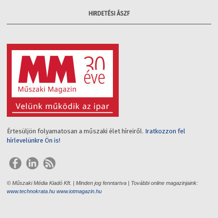
HIRDETÉSI ÁSZF
Értesüljön folyamatosan a műszaki élet híreiről.
Iratkozzon fel
hírlevelünkre Ön is!
© Műszaki Média Kiadó Kft. | Minden jog fenntartva | További online magazinjaink:
www.technokrata.hu
www.iotmagazin.hu