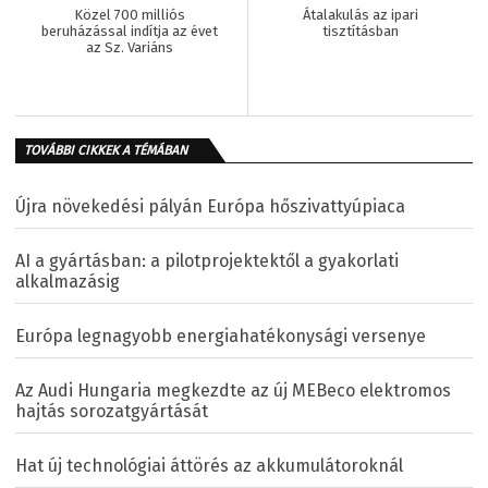
Közel 700 milliós
Átalakulás az ipari
beruházással indítja az évet
tisztításban
az Sz. Variáns
TOVÁBBI CIKKEK A TÉMÁBAN
Újra növekedési pályán Európa hőszivattyúpiaca
AI a gyártásban: a pilotprojektektől a gyakorlati
alkalmazásig
Európa legnagyobb energiahatékonysági versenye
Az Audi Hungaria megkezdte az új MEBeco elektromos
hajtás sorozatgyártását
Hat új technológiai áttörés az akkumulátoroknál