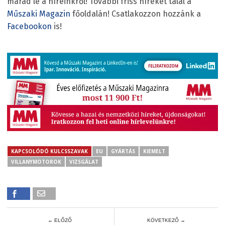
marad le a híreinkről! További friss híreket talál a
Műszaki Magazin
főoldalán! Csatlakozzon hozzánk a
Facebookon
is!
KAPCSOLÓDÓ KULCSSZAVAK
EU
GYÁRTÁS
KIEMELT
VILLANYMOTOROK
VIZSGÁLAT
← ELŐZŐ
KÖVETKEZŐ →