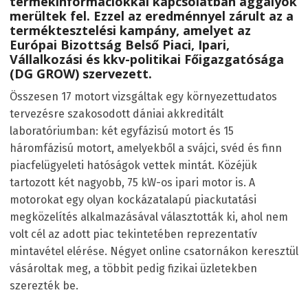
termékinformációkkal kapcsolatban aggályok
merültek fel. Ezzel az eredménnyel zárult az a
terméktesztelési kampány, amelyet az
Európai Bizottság Belső Piaci, Ipari,
Vállalkozási és kkv-politikai Főigazgatósága
(DG GROW) szervezett.
Összesen 17 motort vizsgáltak egy környezettudatos
tervezésre szakosodott dániai akkreditált
laboratóriumban: két egyfázisú motort és 15
háromfázisú motort, amelyekből a svájci, svéd és finn
piacfelügyeleti hatóságok vettek mintát. Közéjük
tartozott két nagyobb, 75 kW-os ipari motor is. A
motorokat egy olyan kockázatalapú piackutatási
megközelítés alkalmazásával választották ki, ahol nem
volt cél az adott piac tekintetében reprezentatív
mintavétel elérése. Négyet online csatornákon keresztül
vásároltak meg, a többit pedig fizikai üzletekben
szerezték be.