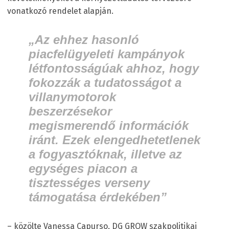
vonatkozó rendelet alapján.
„Az ehhez hasonló
piacfelügyeleti kampányok
létfontosságúak ahhoz, hogy
fokozzák a tudatosságot a
villanymotorok
beszerzésekor
megismerendő információk
iránt. Ezek elengedhetetlenek
a fogyasztóknak, illetve az
egységes piacon a
tisztességes verseny
támogatása érdekében”
– közölte Vanessa Capurso, DG GROW szakpolitikai