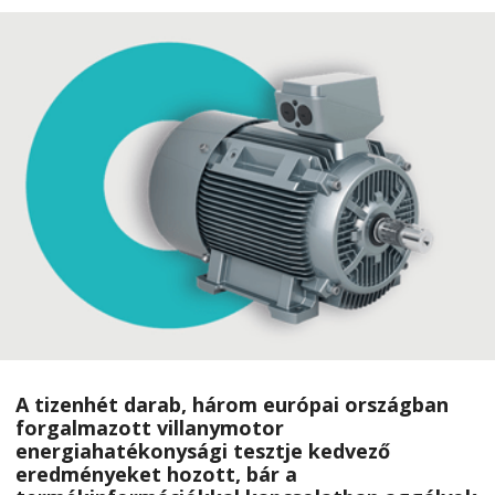
A tizenhét darab, három európai országban
forgalmazott villanymotor
energiahatékonysági tesztje kedvező
eredményeket hozott, bár a