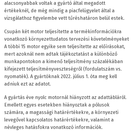
alacsonyabbak voltak a gyártó által megadott
értékeknél, de még mindig a piacfelügyelet által a
vizsgálathoz figyelembe vett tűréshatáron belül estek.
Csupán két motor teljesítette a termékinformációkra
vonatkozó környezettudatos tervezési követelményeket
A többi 15 motor egyike sem teljesítette az előírásokat,
mert azoknál nem adtak tájékoztatást a különböző
munkapontokon a kimenő teljesítmény százalékában
kifejezett teljesítményveszteségről (fordulatszám vs.
nyomaték). A gyártóknak 2022. július 1. óta meg kell
adniuk ezt az adatot.
A gyártás éve nyolc motornál hiányzott az adattábláról.
Emellett egyes esetekben hiányoztak a pólusok
számára, a magassági határértékekre, a környezeti
levegővel kapcsolatos határértékekre, valamint a
névleges hatásfokra vonatkozó információk.