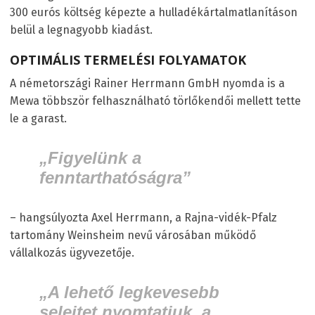
300 eurós költség képezte a hulladékártalmatlanításon
belül a legnagyobb kiadást.
OPTIMÁLIS TERMELÉSI FOLYAMATOK
A németországi Rainer Herrmann GmbH nyomda is a
Mewa többször felhasználható törlőkendői mellett tette
le a garast.
„Figyelünk a
fenntarthatóságra”
– hangsúlyozta Axel Herrmann, a Rajna-vidék-Pfalz
tartomány Weinsheim nevű városában működő
vállalkozás ügyvezetője.
„A lehető legkevesebb
selejtet nyomtatjuk, a