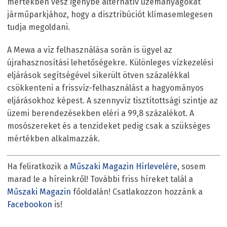
mértékben vesz igénybe alternatív üzemanyagokat
járműparkjához, hogy a disztribúciót klímasemlegesen
tudja megoldani.
A Mewa a víz felhasználása során is ügyel az
újrahasznosítási lehetőségekre. Különleges vízkezelési
eljárások segítségével sikerült ötven százalékkal
csökkenteni a frissvíz-felhasználást a hagyományos
eljárásokhoz képest. A szennyvíz tisztítottsági szintje az
üzemi berendezésekben eléri a 99,8 százalékot. A
mosószereket és a tenzideket pedig csak a szükséges
mértékben alkalmazzák.
Ha feliratkozik a
Műszaki Magazin Hírlevelére
, sosem
marad le a híreinkről! További friss híreket talál a
Műszaki Magazin
főoldalán! Csatlakozzon hozzánk a
Facebookon
is!