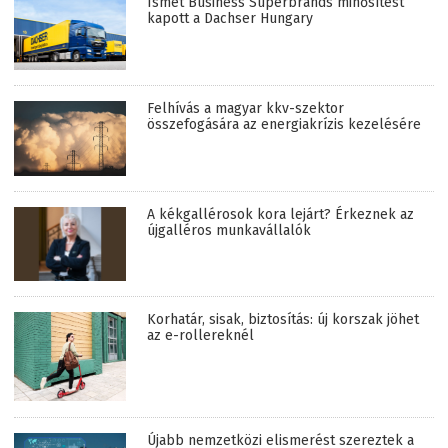
Ismét Business Superbrands minősítést
kapott a Dachser Hungary
Felhívás a magyar kkv-szektor
összefogására az energiakrízis kezelésére
A kékgallérosok kora lejárt? Érkeznek az
újgalléros munkavállalók
Korhatár, sisak, biztosítás: új korszak jöhet
az e-rollereknél
Újabb nemzetközi elismerést szereztek a