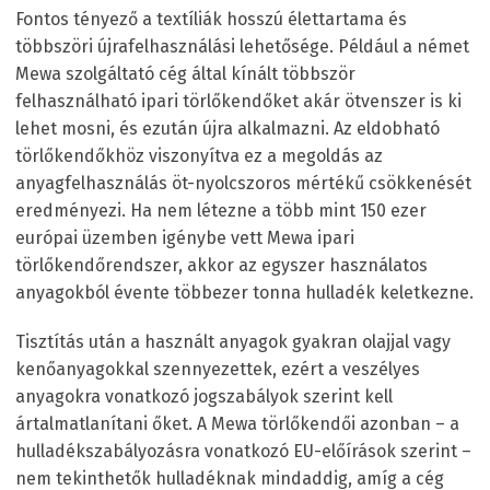
Fontos tényező a textíliák hosszú élettartama és
többszöri újrafelhasználási lehetősége. Például a német
Mewa szolgáltató cég által kínált többször
felhasználható ipari törlőkendőket akár ötvenszer is ki
lehet mosni, és ezután újra alkalmazni. Az eldobható
törlőkendőkhöz viszonyítva ez a megoldás az
anyagfelhasználás öt-nyolcszoros mértékű csökkenését
eredményezi. Ha nem létezne a több mint 150 ezer
európai üzemben igénybe vett Mewa ipari
törlőkendőrendszer, akkor az egyszer használatos
anyagokból évente többezer tonna hulladék keletkezne.
Tisztítás után a használt anyagok gyakran olajjal vagy
kenőanyagokkal szennyezettek, ezért a veszélyes
anyagokra vonatkozó jogszabályok szerint kell
ártalmatlanítani őket. A Mewa törlőkendői azonban – a
hulladékszabályozásra vonatkozó EU-előírások szerint –
nem tekinthetők hulladéknak mindaddig, amíg a cég