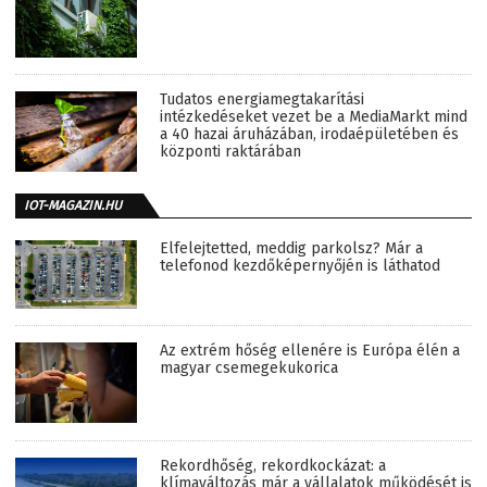
Tudatos energiamegtakarítási
intézkedéseket vezet be a MediaMarkt mind
a 40 hazai áruházában, irodaépületében és
központi raktárában
IOT-MAGAZIN.HU
Elfelejtetted, meddig parkolsz? Már a
telefonod kezdőképernyőjén is láthatod
Az extrém hőség ellenére is Európa élén a
magyar csemegekukorica
Rekordhőség, rekordkockázat: a
klímaváltozás már a vállalatok működését is