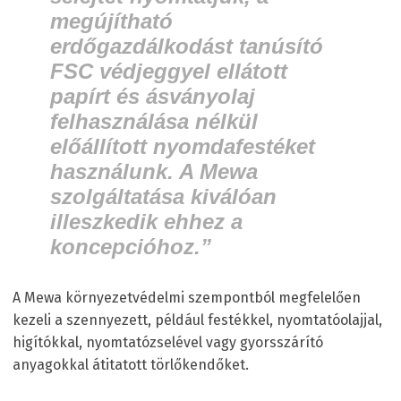
megújítható
erdőgazdálkodást tanúsító
FSC védjeggyel ellátott
papírt és ásványolaj
felhasználása nélkül
előállított nyomdafestéket
használunk. A Mewa
szolgáltatása kiválóan
illeszkedik ehhez a
koncepcióhoz.”
A Mewa környezetvédelmi szempontból megfelelően
kezeli a szennyezett, például festékkel, nyomtatóolajjal,
higítókkal, nyomtatózselével vagy gyorsszárító
anyagokkal átitatott törlőkendőket.