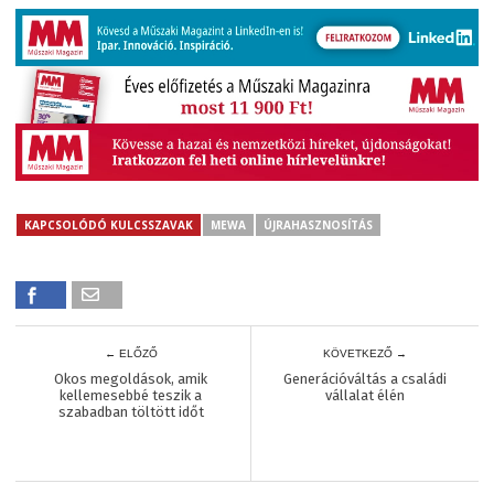
KAPCSOLÓDÓ KULCSSZAVAK
MEWA
ÚJRAHASZNOSÍTÁS
← ELŐZŐ
KÖVETKEZŐ →
Okos megoldások, amik
Generációváltás a családi
kellemesebbé teszik a
vállalat élén
szabadban töltött időt