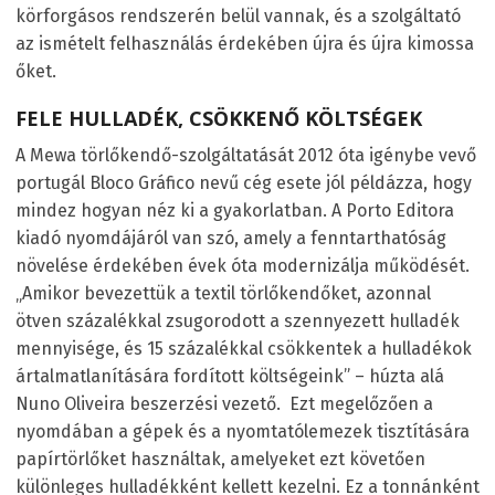
körforgásos rendszerén belül vannak, és a szolgáltató
az ismételt felhasználás érdekében újra és újra kimossa
őket.
FELE HULLADÉK, CSÖKKENŐ KÖLTSÉGEK
A Mewa törlőkendő-szolgáltatását 2012 óta igénybe vevő
portugál Bloco Gráfico nevű cég esete jól példázza, hogy
mindez hogyan néz ki a gyakorlatban. A Porto Editora
kiadó nyomdájáról van szó, amely a fenntarthatóság
növelése érdekében évek óta modernizálja működését.
„Amikor bevezettük a textil törlőkendőket, azonnal
ötven százalékkal zsugorodott a szennyezett hulladék
mennyisége, és 15 százalékkal csökkentek a hulladékok
ártalmatlanítására fordított költségeink” – húzta alá
Nuno Oliveira beszerzési vezető. Ezt megelőzően a
nyomdában a gépek és a nyomtatólemezek tisztítására
papírtörlőket használtak, amelyeket ezt követően
különleges hulladékként kellett kezelni. Ez a tonnánként