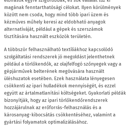
előírások egyre szigorúbbak, és sok vállalat tűz ki
magának fenntarthatósági célokat. Ilyen körülmények
között nem csoda, hogy mind több ipari üzem és
kézműves műhely keresi az eldobható anyagok
alternatíváját, például a gépek és szerszámok
tisztítására használt eszközök területén.
A többször felhasználható textíliákhoz kapcsolódó
szolgáltatási rendszerek jó megoldást jelenthetnek
például a törlőkendők, az olajfelfogó szőnyegek vagy a
gépjárművek belterének megóvására használt
üléshuzatok esetében. Ezek használata lényegesen
csökkenti az ipari hulladékok mennyiségét, és ezzel
együtt az ártalmatlanítási költségeket. Gyakorlati példák
bizonyítják, hogy az ipari törlőkendőrendszerek
hozzájárulnak az erőforrás-felhasználás és a
károsanyag-kibocsátás csökkentéséhez, valamint a
gyártási folyamatok optimalizálásához.