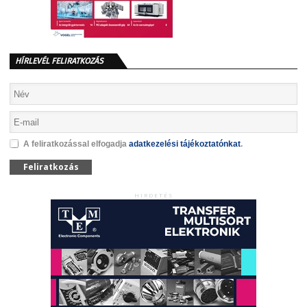
HÍRLEVÉL FELIRATKOZÁS
A feliratkozással elfogadja
adatkezelési tájékoztatónkat
.
Feliratkozás
HIRDETÉS