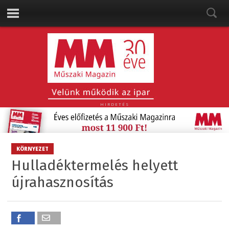
HIRDETÉS
KÖRNYEZET
Hulladéktermelés helyett
újrahasznosítás