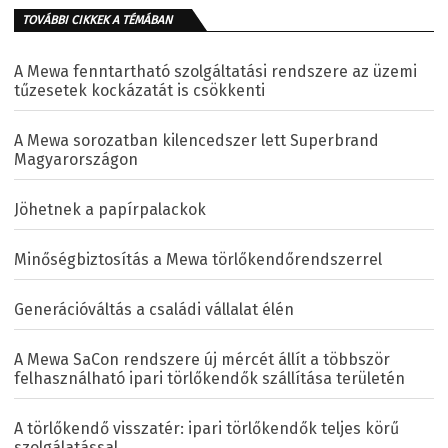
TOVÁBBI CIKKEK A TÉMÁBAN
A Mewa fenntartható szolgáltatási rendszere az üzemi
tűzesetek kockázatát is csökkenti
A Mewa sorozatban kilencedszer lett Superbrand
Magyarországon
Jöhetnek a papírpalackok
Minőségbiztosítás a Mewa törlőkendőrendszerrel
Generációváltás a családi vállalat élén
A Mewa SaCon rendszere új mércét állít a többször
felhasználható ipari törlőkendők szállítása területén
A törlőkendő visszatér: ipari törlőkendők teljes körű
szolgálatással