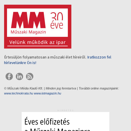
Értesüljön folyamatosan a műszaki élet híreiről.
Iratkozzon fel
hírlevelünkre Ön is!
© Műszaki Média Kiadó Kft. | Minden jog fenntartva | További online magazinjaink:
www.technokrata.hu
www.iotmagazin.hu
HIRDETÉS