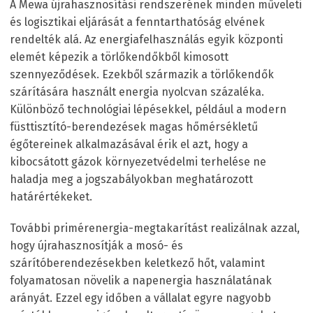
A Mewa újrahasznosítási rendszerének minden műveleti
és logisztikai eljárását a fenntarthatóság elvének
rendelték alá. Az energiafelhasználás egyik központi
elemét képezik a törlőkendőkből kimosott
szennyeződések. Ezekből származik a törlőkendők
szárítására használt energia nyolcvan százaléka.
Különböző technológiai lépésekkel, például a modern
füsttisztító-berendezések magas hőmérsékletű
égőtereinek alkalmazásával érik el azt, hogy a
kibocsátott gázok környezetvédelmi terhelése ne
haladja meg a jogszabályokban meghatározott
határértékeket.
További primérenergia-megtakarítást realizálnak azzal,
hogy újrahasznosítják a mosó- és
szárítóberendezésekben keletkező hőt, valamint
folyamatosan növelik a napenergia használatának
arányát. Ezzel egy időben a vállalat egyre nagyobb